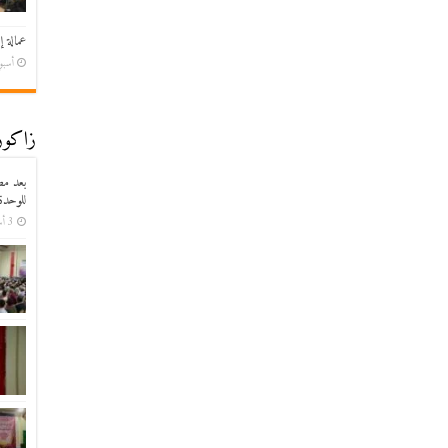
عمالة إ
أسبوع
زاكورة
بعد مط
للوحدة
3 أسابيع ago