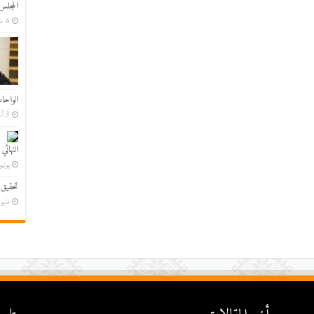
المجلس
6 ساعات ago
الواحا
3 أسابيع ago
النهائي
يونيو 7, 6
تحقيق 
مايو 30, 26