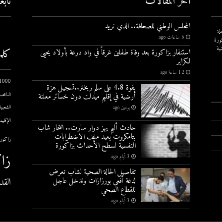
أخر المقالات
تاب
المجلس الوطني للصحافة.. الذي نريد
لة
6 ساعات ago
ورة
ية
كلم
استنفار بزاكورة بعد وفاة طفلين غرقاً في واد درعة بأولاد يحيى
لكراير
12 ساعة ago
1000 يوم الاول
بقوة 4.8 على سلم ريختر..تسجيل هزة
أرضية في إقليم ميدلت دون خسائر معلنة
الناقصة
الشعبية
يومين ago
الإقليم
حادث أليم يهز دوار سارت.. انتحار شاب
بتامكروت يعيد ملف الاضطرابات
زاكورة
النفسية لسطح الأحداث بزاكورة
زا
3 أيام ago
تفاصيل الحالة الصحية لشاب تعرض
القد
لدغة أفعى بورزازات وتدخل عاجل
للقطاع الصحي
3 أيام ago