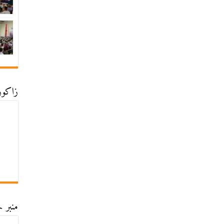
زاكورة
منبر ح