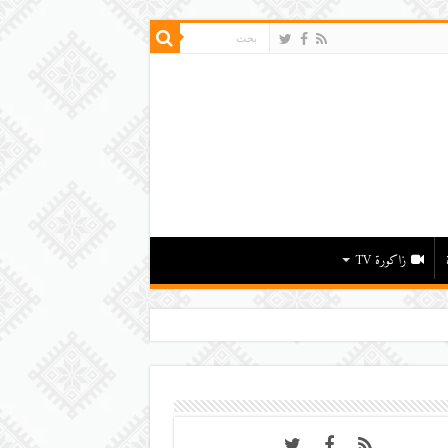
زاكورة TV