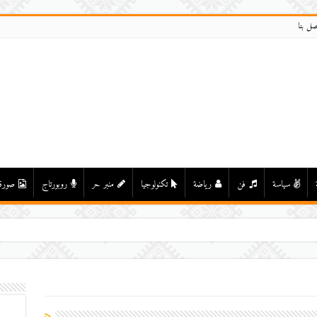
صل بنا
سياسة
فن
رياضة
تكنولوجيا
منبر حر
روبورتاج
صورة
ي واد درعة بأولاد