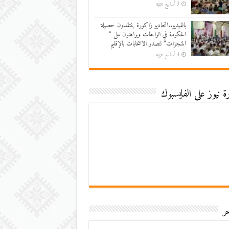
3 أسابيع ago
بالفيديو..اتحاديو زاكورة ينتقدون حصيلة
الحكومة في الواحات ويراهنون على ”
المنجزات” لتصدر الانتخابات بالإقليم
4 أسابيع ago
 نيوز على الفايسبوك
ر