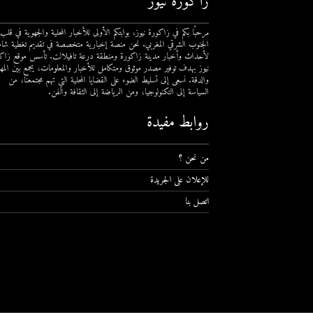
زاكورة نيوز
مرحبًا بكم في زاكورة نيوز، بوابتكم الأولى للأخبار المحلية والجهوية في قلب
الجنوب الشرقي المغربي. نحن منصة إخبارية متخصصة في تقديم تغطية شام
لأحداث وأخبار مدينة زاكورة ومنطقة درعة تافيلالت. تأسس موقع زاك
نيوز بهدف توفير مصدر موثوق ومتكامل للأخبار والمعلومات، يجمع بين المهن
والدقة. نسعى إلى تسليط الضوء على القضايا المحلية التي تهم مجتمعنا، من
السياسة إلى التكنولوجيا، ومن الرياضة إلى الثقافة والفن.
روابط مفيدة
من نحن ؟
للإعلان على الجريدة
اتصل بنا