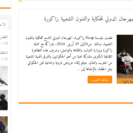
اﻷح
المجلس
نظمت مؤسسة Ficap بزاكورة، المهرجان الدولي التاسع للحكاية والفنون
الشعبية، وذلك من24إلى 29 أبريل 2024، بشراكة مع عمالة
6 ساعات ago
زاكورة ووزارة الشباب والثقافة والتواصل. وعرفت هذه التظاهرة
استنفا
الثقافية الكبرى مشاركة نخبة من أهم الحكواتيين والفرق الفنية الشعبية
12 ساعة ago
من المغرب والعالم، حيثتم إلقاء عروض فردية وجماعية لفن الحكواتي
وفن الحلقة، بالإضافة إلى …
شاهد المزيد