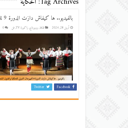
Tag Archives:
الحكاية
بالفيديو.. ها كيفاش دازت الدورة 9 للمهرجان الدولي للحكاية والفنون الشعبية بزاكورة
أبريل 28, 2024
ثقافة
,
روبورتاج
,
زاكورة TV
,
فن
0
Twitter
Facebook