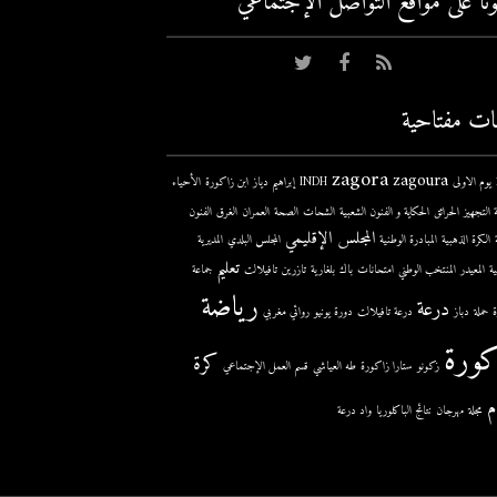
عونا على مواقع التواصل اﻹجتماعي
ات مفتاحية
zagora
zagoura
ى
INDH
إبراهيم دياز
ابن زاكورة
الأحياء
 التجهيز
الحرائق
الحكاية و الفنون الشعبية
الشحات
الصحة
العمران
الغرق
الفنون
المجلس الإقليمي
الكرة الذهبية
المبادرة الوطنية
المجلس البلدي
المديرية
تعليم
ية
المعيدر
المنتخب الوطني
امتحانات
باك
بلغارية
تازرين
تافيلالت
جماعة
رياضة
درعة
حملة
دباز
درعة تافيلالت
دورة يونيو
روائي مغربي
كورة
كرة
زكونو
ستارا زاكورة
طه العياشي
قسم العمل الإجتماعي
م
مجلة
مهرجان
نتائج الباكلوريا
واد درعة