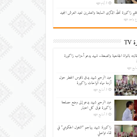
3 أيام ago
قليم زاكورة تخلّد الذكرى السابعة والعشرين لعيد العرش المجيد
 واحد ago
 TV
البته بالنواة الجامعية والصحة.. شهيد يدعو أحزاب زاكورة
عبد الرحيم شهيد يدق ناقوس الخطر حول
أزمة مياه الواحات بزاكورة
3 أسابيع ago
عبد الرحيم شهيد يدعو إلى وضع مصلحة
زاكورة فوق كل اعتبار
3 أسابيع ago
زاكورة: شهيد يهاجم “التغول الحكومي” في
لقاء تواصلي