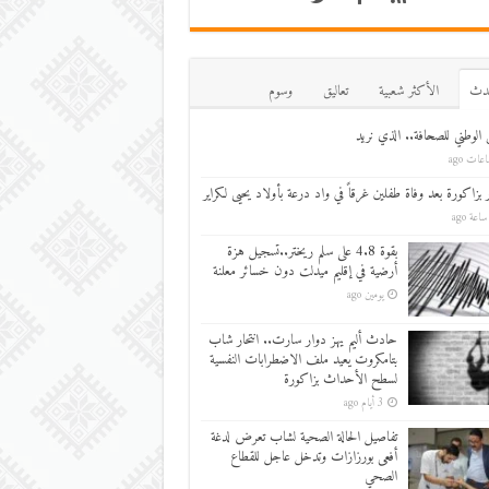
دث
اﻷكثر شعبية
تعاليق
وسوم
 الوطني للصحافة.. الذي نريد
ر بزاكورة بعد وفاة طفلين غرقاً في واد درعة بأولاد يحيى لكراير
بقوة 4.8 على سلم ريختر..تسجيل هزة
أرضية في إقليم ميدلت دون خسائر معلنة
يومين ago
حادث أليم يهز دوار سارت.. انتحار شاب
بتامكروت يعيد ملف الاضطرابات النفسية
لسطح الأحداث بزاكورة
3 أيام ago
تفاصيل الحالة الصحية لشاب تعرض لدغة
أفعى بورزازات وتدخل عاجل للقطاع
الصحي