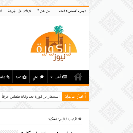
من نحن ؟
للإعلان على الجريدة
ات
الخميس , أغسطس 6 2026
أخبار
تعليم
صحة
ثقافة
أخبار عاجلة
استنفار بزاكورة بعد وفاة طفلين غرقاً ف
الرئيسية
/
الوسم:
الحكاية