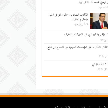
 الوطني للصحافة.. الذي نريد
الكلاب الضالة بين حماية الحق في الحياة
واحترام القانون
أسبوعين ago
ت بإقليم زاكورة في ظل التغيرات المناخية .
الهاتف النقال داخل المؤسسات لتعليمية من السماح الى المنع
202
الاكتفاء الذاتي
20