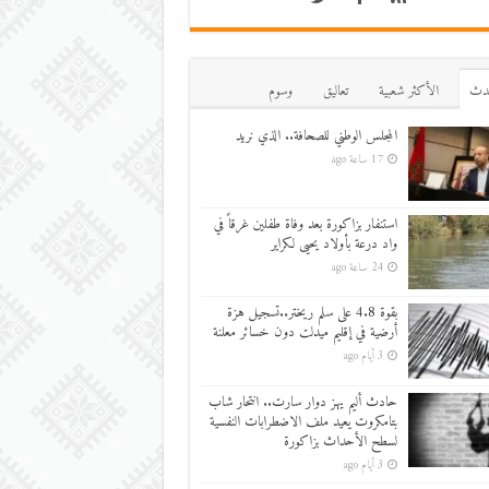
دث
اﻷكثر شعبية
تعاليق
وسوم
المجلس الوطني للصحافة.. الذي نريد
17 ساعة ago
استنفار بزاكورة بعد وفاة طفلين غرقاً في
واد درعة بأولاد يحيى لكراير
24 ساعة ago
بقوة 4.8 على سلم ريختر..تسجيل هزة
أرضية في إقليم ميدلت دون خسائر معلنة
3 أيام ago
حادث أليم يهز دوار سارت.. انتحار شاب
بتامكروت يعيد ملف الاضطرابات النفسية
لسطح الأحداث بزاكورة
3 أيام ago