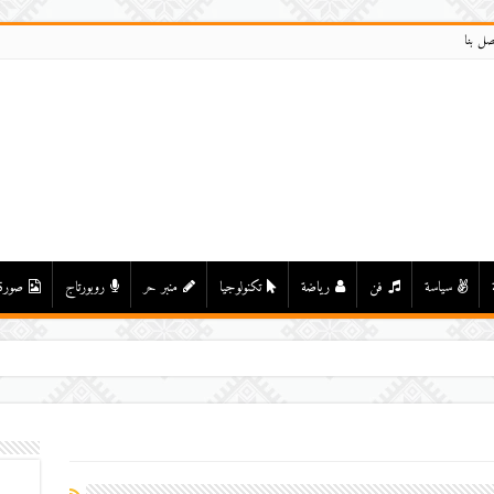
صل بنا
سياسة
فن
رياضة
تكنولوجيا
منبر حر
روبورتاج
صورة
ي واد درعة بأولاد