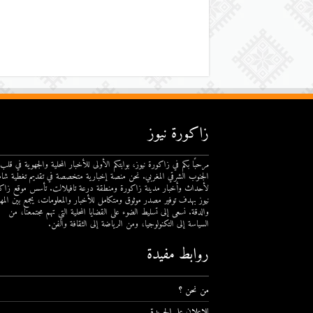
زاكورة نيوز
مرحبًا بكم في زاكورة نيوز، بوابتكم الأولى للأخبار المحلية والجهوية في قلب
الجنوب الشرقي المغربي. نحن منصة إخبارية متخصصة في تقديم تغطية شام
لأحداث وأخبار مدينة زاكورة ومنطقة درعة تافيلالت. تأسس موقع زاك
نيوز بهدف توفير مصدر موثوق ومتكامل للأخبار والمعلومات، يجمع بين المهن
والدقة. نسعى إلى تسليط الضوء على القضايا المحلية التي تهم مجتمعنا، من
السياسة إلى التكنولوجيا، ومن الرياضة إلى الثقافة والفن.
روابط مفيدة
من نحن ؟
للإعلان على الجريدة