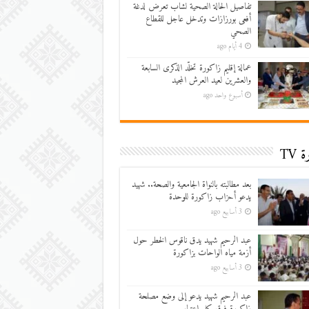
تفاصيل الحالة الصحية لشاب تعرض لدغة
أفعى بورزازات وتدخل عاجل للقطاع
الصحي
4 أيام ago
عمالة إقليم زاكورة تخلّد الذكرى السابعة
والعشرين لعيد العرش المجيد
أسبوع واحد ago
 TV
بعد مطالبته بالنواة الجامعية والصحة.. شهيد
يدعو أحزاب زاكورة للوحدة
3 أسابيع ago
عبد الرحيم شهيد يدق ناقوس الخطر حول
أزمة مياه الواحات بزاكورة
3 أسابيع ago
عبد الرحيم شهيد يدعو إلى وضع مصلحة
زاكورة فوق كل اعتبار