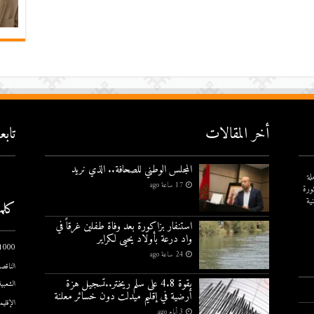
أخر المقالات
تاب
المجلس الوطني للصحافة.. الذي نريد
لة
17 ساعة ago
ورة
ية
كلم
استنفار بزاكورة بعد وفاة طفلين غرقاً في
واد درعة بأولاد يحيى لكراير
1000 يوم الاول
24 ساعة ago
الناقصة
بقوة 4.8 على سلم ريختر..تسجيل هزة
الشعبية
أرضية في إقليم ميدلت دون خسائر معلنة
الإقليم
3 أيام ago