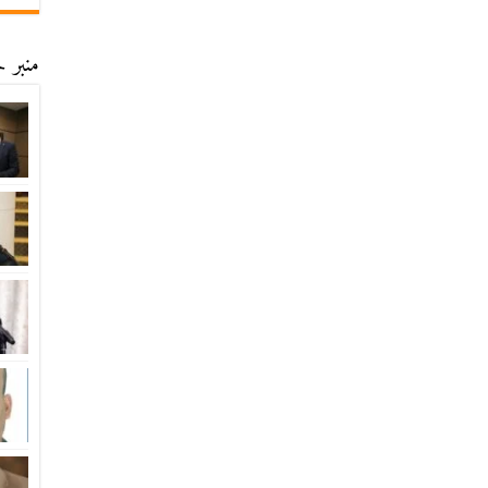
منبر ح