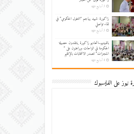
3 أسابيع ago
زاكورة: شهيد يهاجم “التغول الحكومي” في
لقاء تواصلي
3 أسابيع ago
بالفيديو..اتحاديو زاكورة ينتقدون حصيلة
الحكومة في الواحات ويراهنون على ”
المنجزات” لتصدر الانتخابات بالإقليم
4 أسابيع ago
 نيوز على الفايسبوك