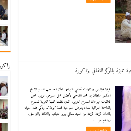
زاكورة
ميزة بالمركز الثقافي بزاكورة
فرقة فوانيس ورزازات تحتفي بتتويجها بجائزة صاحب السمو الشيخ
الدكتور سلطان بن محمد القاسمي لأفضل عمل مسرحي عربي، ضمن
فعاليات مهرجان المسرح العربي، الذي نظمته الهيئة العربية للمسرح
بالعاصمة العراقية بغداد بعرض مسرحية قصة “تودة”.. وتأتي هذه الجولة
بالتفاتة كريمة كريمة من السيد معالي وزير الشباب والثقافة والتواصل،
وبدعم من …
شاهد المزيد