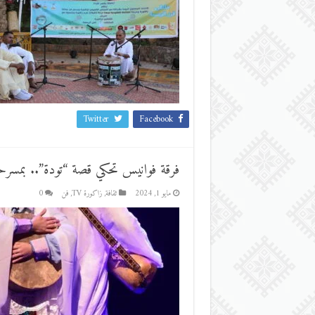
Twitter
Facebook
فرقة فوانيس تحكي قصة “تودة”.. بمسرحية م
مايو 1, 2024
ثقافة
,
زاكورة TV
,
فن
0