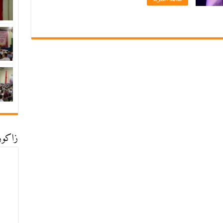
زاكورة