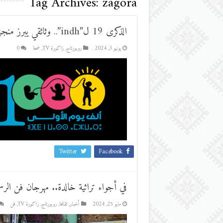
Tag Archives:
zagora
الذكرى 19 ل”indh”.. وثائقي يبرز منجزات “المبادرة” في مجال صحة الأم والطفل بزاكورة
يونيو 3, 2024
روبورتاج
,
زاكورة TV
,
صحة
0
Twitter
Facebook
في أجواء تراثية خالدة.. مهرجان فن الرس
مايو 25, 2024
أخبار
,
ثقافة
,
روبورتاج
,
زاكورة TV
,
فن