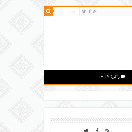
زاكورة TV