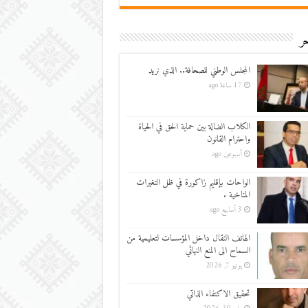
ر
المجلس الوطني للصحافة.. الذي نريد
17 ساعة ago
الكلاب الضالة بين حماية الحق في الحياة
واحترام القانون
أسبوعين ago
الواحات بإقليم زاكورة في ظل التغيرات
المناخية .
3 أسابيع ago
الهاتف النقال داخل المؤسسات لتعليمية من
السماح الى المنع النهائي
يونيو 7, 2026
تحقيق الاكتفاء الذاتي