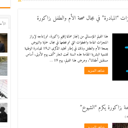
اﻷح
هذا الفيلم المؤسساتي من إنجاز عمالة إقليم زاكورة، تم إنتاجه لإبراز
المنجزات الهامة والخطوات التي تم قطعها في مجال حماية والنهوض
بصحة الأم والطفل وذلك في إطار تخليد الذكرى ال19 للمبادرة الوطنية
للتنمية البشرية المقامة هذه السنة تحت شعار “ألف يوم الأولى، أساس
مستقبل أطفالنا”. وعرض هذا الفيلم، يوم 19 …
شاهد المزيد
مة بزاكورة يكرم “الشيوخ”
0
شاهد المزيد