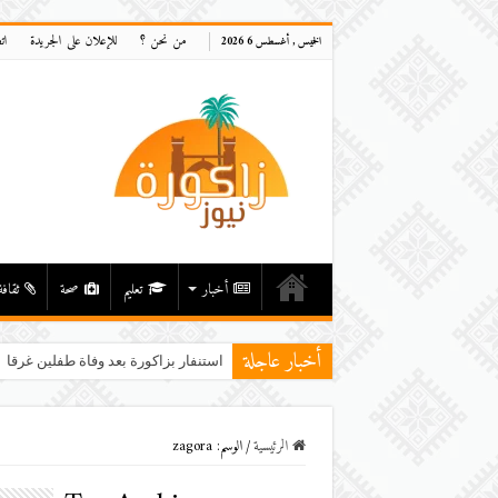
من نحن ؟
للإعلان على الجريدة
ات
الخميس , أغسطس 6 2026
أخبار
تعليم
صحة
ثقافة
أخبار عاجلة
استنفار بزاكورة بعد وفاة طفلين غرقاً ف
الرئيسية
/
الوسم:
zagora