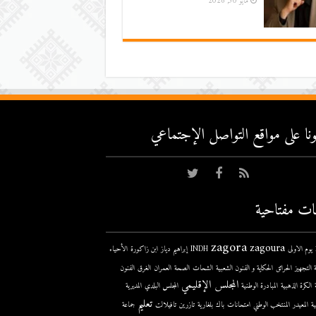
مايو 30, 2026
عونا على مواقع التواصل اﻹجتماعي
ات مفتاحية
zagora
zagoura
ى
INDH
إبراهيم دياز
ابن زاكورة
الأحياء
 التجهيز
الحرائق
الحكاية و الفنون الشعبية
الشحات
الصحة
العمران
الغرق
الفنون
المجلس الإقليمي
الكرة الذهبية
المبادرة الوطنية
المجلس البلدي
المديرية
تعليم
ية
المعيدر
المنتخب الوطني
امتحانات
باك
بلغارية
تازرين
تافيلالت
جماعة