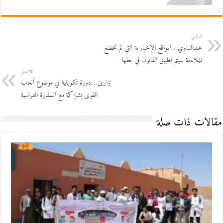
السابق
عبدالنباوي…المواقع الإخبارية التي لم تخضع
للملاءمة سيتم تطبيق القانون في حقها
اللاحق
تزارين…دورة تكوينية في موضوع ألعاب
القوى بشراكة مع السفارة الفرنسية
مقالات ذات صلة