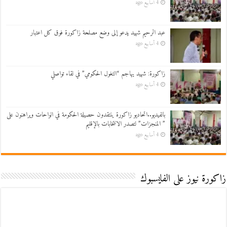
4 أسابيع ago
عبد الرحيم شهيد يدعو إلى وضع مصلحة زاكورة فوق كل اعتبار
4 أسابيع ago
زاكورة: شهيد يهاجم “التغول الحكومي” في لقاء تواصلي
4 أسابيع ago
بالفيديو..اتحاديو زاكورة ينتقدون حصيلة الحكومة في الواحات ويراهنون على
” المنجزات” لتصدر الانتخابات بالإقليم
4 أسابيع ago
زاكورة نيوز على الفايسبوك