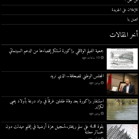
من نحن ؟
للإعلان على الجريدة
اتصل بنا
أخر المقالات
جمعية الفيلم الوثائقي بزاكورة تستنكر إقصاءها من الدعم السينمائي
10 ساعات ago
المجلس الوطني للصحافة.. الذي نريد
يومين ago
استنفار بزاكورة بعد وفاة طفلين غرقاً في واد درعة بأولاد يحيى
لكراير
يومين ago
بقوة 4.8 على سلم ريختر..تسجيل هزة أرضية في إقليم ميدلت دون
خسائر معلنة