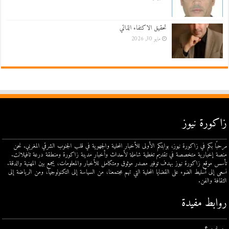
تحقيق الاكتفاء الذاتي
مايو 30, 2026
زاكورة نيوز
مرحبًا بكم في زاكورة نيوز، بوابتكم الأولى للأخبار المحلية والجهوية في قلب الجنوب الشرقي المغربي. نحن
منصة إخبارية متخصصة في تقديم تغطية شاملة لأحداث وأخبار مدينة زاكورة ومنطقة درعة تافيلالت.
تأسس موقع زاكورة نيوز بهدف توفير مصدر موثوق ومتكامل للأخبار والمعلومات، يجمع بين المهنية والدقة.
نسعى إلى تسليط الضوء على القضايا المحلية التي تهم مجتمعنا، من السياسة إلى التكنولوجيا، ومن الرياضة إلى
الثقافة والفن.
روابط مفيدة