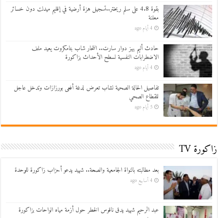
بقوة 4.8 على سلم ريختر..تسجيل هزة أرضية في إقليم ميدلت دون خسائر
معلنة
4 أيام ago
حادث أليم يهز دوار سارت.. انتحار شاب بتامكروت يعيد ملف
الاضطرابات النفسية لسطح الأحداث بزاكورة
4 أيام ago
تفاصيل الحالة الصحية لشاب تعرض لدغة أفعى بورزازات وتدخل عاجل
للقطاع الصحي
5 أيام ago
زاكورة TV
بعد مطالبته بالنواة الجامعية والصحة.. شهيد يدعو أحزاب زاكورة للوحدة
4 أسابيع ago
عبد الرحيم شهيد يدق ناقوس الخطر حول أزمة مياه الواحات بزاكورة