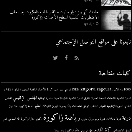
4 أيام ago
حادث أليم يهز دوار سارت.. انتحار شاب بتامكروت يعيد ملف
الاضطرابات النفسية لسطح الأحداث بزاكورة
4 أيام ago
تابعونا على مواقع التواصل اﻹجتماعي
كلمات مفتاحية
zagora
zagoura
1000 يوم الاولى
INDH
إبراهيم دياز
ابن زاكورة
الأحياء الناقصة التجهيز
الحرائق
الحكاية و
المجلس الإقليمي
الفنون الشعبية
الشحات
الصحة
العمران
الغرق
الفنون الشعبية
الكرة الذهبية
المبادرة الوطنية
المجلس
تعليم
البلدي
المديرية الإقليمية
المعيدر
المنتخب الوطني
امتحانات
باك
بلغارية
تازرين
تافيلالت
جماعة زاكورة
حملة
دباز
زاكورة
رياضة
درعة
درعة تافيلالت
دورة يونيو
روائي مغربي
زكونو
ستارا زاكورة
طه العياشي
قسم
كرة القدم
العمل الإجتماعي
مجلة
مهرجان
نتائج الباكلوريا
واد درعة