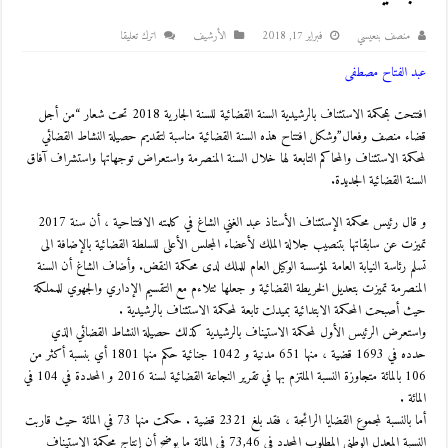
منصف بنعيسي
فبراير 17, 2018
اﻷرشيف
اترك تعليقا
عبد الفتاح مصطفى
افتتحت بمحكمة الاستئناف بالرشيدية السنة القضائية للسنة الجارية 2018 تحت شعار “من أجل
قضاء منصف وفعال”وشكل افتتاح هذه السنة القضائية مناسبة لتقديم حصيلة النشاط القضائي
لمحكمة الاستئناف والمحاكم التابعة لها خلال السنة المنصرمة واستعراض توجهاتها واستشراف آفاق
السنة القضائية الجديدة.
و قال رئيس محكمة الإستئناف الأستاذ عبد الغني الشاغ في كلمته الافتتاحية ، أن سنة 2017
تميزت عن سابقاتها بتنصيب جلالة الملك لأعضاء المجلس الأعلى للسلطة القضائية بالإضافة الى
تسلم رئاسة النيابة العامة لمؤسسة الوكيل العام للملك لدى محكمة النقض. وأضاف الشاغ أن السنة
المنصرمة تميزت بتعديل الخريطة القضائية و جعلها تتلاءم مع التقسيم الإداري والجهوي للمملكة
حيث أصبحت المحكمة الابتدائية بميدلت تابعة لمحكمة الاستئناف بالرشيدية .
واستعرض الرئيس الأول لمحكمة الاستيناف بالرشيدية كذلك حصيلة النشاط القضائي الذي
حدده في 1693 قضية ، منها 651 مدنية و 1042 جنائية حكم منها 1801 أي بنسبة أكثر من
106 بالمائة متجاوزة النسبة الملتزم بها في تقرير النجاعة القضائية لسنة 2016 و المحددة في 104 في
المائة .
أما بالنسبة لمجموع القضايا الرائجة ، فقد بلغ 2321 قضية . حكمت منها 73 في المائة حيث قاربت
النسبة المعدل الوطني المطلوب المحدد في 73,46 في المائة ما يوضح أن إنتاج محكمة الاستيناف