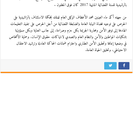
بالرشيدية للسنة القضائية المنتهية 2017 كان فوق المظنون .
من جهته أكد ماء العينين محمد الأغظاف الوكيل العام للملك بمحكمة الاستئناف بالراشيدية على
الحرص على توجيه قضاة النيابة العامة والضابطة القضائية من أجل الحرص على تنفيذ التعليمات
الهادفة إلى توفير الأمن ومحاربة الجريمة بكل حزم وصرامة، إلى جانب العناية وبكل مسؤولية
بشكايات المواطنين والأمن والنظام العام والتصدي لانتهاكات حقوق الإنسان، وحماية الأشخاص
في وضعية إعاقة وتحقيق الأمن العقاري واحترام ضمانات المحاكمة العادلة وترشيد الاعتقال
الاحتياطي، وتخليق الحياة العامة.