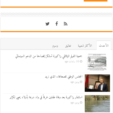
اﻷحدث
اﻷكثر شعبية
تعاليق
وسوم
جمعية الفيلم الوثائقي بزاكورة تستنكر إقصاءها من الدعم السينمائي
10 ساعات ago
المجلس الوطني للصحافة.. الذي نريد
يومين ago
استنفار بزاكورة بعد وفاة طفلين غرقاً في واد درعة بأولاد يحيى لكراير
يومين ago