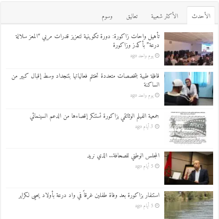
اﻷحدث
اﻷكثر شعبية
تعاليق
وسوم
تأهيل واحات زاكورة: دورة تكوينية لتعزيز قدرات مربي “المعز سلالة
درعة” بأكدز وزاكورة
يوم واحد ago
قافلة طبية بتخصصات متعددة تختتم فعالياتها بتنجداد وسط إقبال كبير من
الساكنة
يوم واحد ago
جمعية الفيلم الوثائقي بزاكورة تستنكر إقصاءها من الدعم السينمائي
3 أيام ago
المجلس الوطني للصحافة.. الذي نريد
5 أيام ago
استنفار بزاكورة بعد وفاة طفلين غرقاً في واد درعة بأولاد يحيى لكراير
5 أيام ago