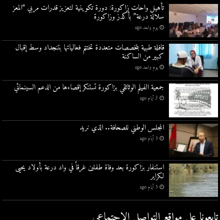
تأهيل واحات زاكورة: دورة تكوينية لتعزيز قدرات مربي “المعز
سلالة درعة” بأكدز وزاكورة
يوم واحد ago
قافلة طبية بتخصصات متعددة تختتم فعالياتها بتنجداد وسط إقبال
كبير من الساكنة
يوم واحد ago
جمعية الفيلم الوثائقي بزاكورة تستنكر إقصاءها من الدعم السينمائي
3 أيام ago
المجلس الوطني للصحافة.. الذي نريد
5 أيام ago
استنفار بزاكورة بعد وفاة طفلين غرقاً في واد درعة بأولاد يحيى
لكراير
5 أيام ago
تابعونا على مواقع التواصل اﻹجتماعي