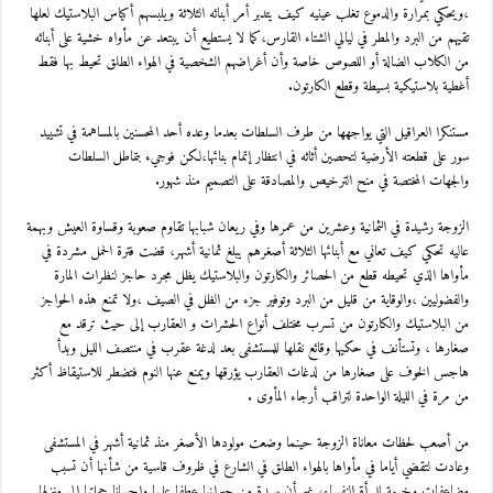
،ويحكي بمرارة والدموع تغلب عينيه كيف يتدبر أمر أبنائه الثلاثة ويلبسهم أكياس البلاستيك لعلها
تقيهم من البرد والمطر في ليالي الشتاء القارس،كما لا يستطيع أن يبتعد عن مأواه خشية على أبنائه
من الكلاب الضالة أو اللصوص خاصة وأن أغراضهم الشخصية في الهواء الطلق تحيط بها فقط
أغطية بلاستيكية بسيطة وقطع الكارتون.
مستنكرا العراقيل التي يواجهها من طرف السلطات بعدما وعده أحد المحسنين بالمساهمة في تشييد
سور على قطعته الأرضية لتحصين أثاثه في انتظار إتمام بنائها،لكن فوجيء بتماطل السلطات
والجهات المختصة في منح الترخيص والمصادقة على التصميم منذ شهور.
الزوجة رشيدة في الثمانية وعشرين من عمرها وفي ريعان شبابها تقاوم صعوبة وقساوة العيش وبهمة
عاليه تحكي كيف تعاني مع أبنائها الثلاثة أصغرهم يبلغ ثمانية أشهر، قضت فترة الحمل مشردة في
مأواها الذي تحيطه قطع من الحصائر والكارتون والبلاستيك يظل مجرد حاجز لنظرات المارة
والفضوليين ،والوقاية من قليل من البرد وتوفير جزء من الظل في الصيف ،ولا تمنع هذه الحواجز
من البلاستيك والكارتون من تسرب مختلف أنواع الحشرات و العقارب إلى حيث ترقد مع
صغارها ، وتستأنف في حكيها وقائع نقلها للمستشفى بعد لدغة عقرب في منتصف الليل وبدأ
هاجس الخوف على صغارها من لدغات العقارب يؤرقها ويمنع عنها النوم فتضطر للاستيقاظ أكثر
من مرة في الليلة الواحدة لتراقب أرجاء المأوى .
من أصعب لحظات معاناة الزوجة حينما وضعت مولودها الأصغر منذ ثمانية أشهر في المستشفى
وعادت لتقضي أياما في مأواها بالهواء الطلق في الشارع في ظروف قاسية من شأنها أن تسبب
مضاعفات وخيمة للمرأة النفساء، غير أن سيدة من جيرانها عطفا عليها وإحسانا حملتها إلى منزلها