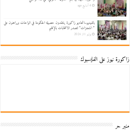
4 أسابيع ago
بالفيديو..اتحاديو زاكورة ينتقدون حصيلة الحكومة في الواحات ويراهنون على
” المنجزات” لتصدر الانتخابات بالإقليم
يوليو 11, 2026
زاكورة نيوز على الفايسبوك
منبر حر