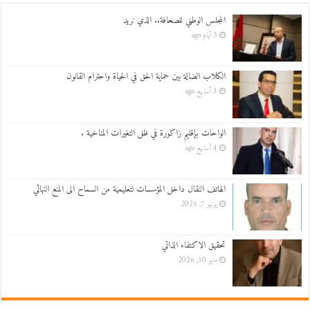
المجلس الوطني للصحافة.. الذي نريد
5 أيام ago
الكلاب الضالة بين حماية الحق في الحياة واحترام القانون
3 أسابيع ago
الواحات بإقليم زاكورة في ظل التغيرات المناخية .
4 أسابيع ago
الهاتف النقال داخل المؤسسات لتعليمية من السماح الى المنع النهائي
يونيو 7, 2026
تحقيق الاكتفاء الذاتي
مايو 30, 2026