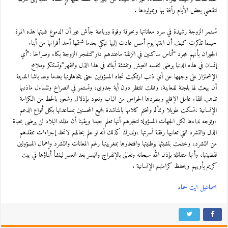
لتقضي بعض الأيام رأفة بها وبمولودها .
تستمر الزوجة رشيدة في سرد معاناتها وبحرقة وقوة ورباطة جأش غير أن الدموع غلبتها هذه المرة
حينما تذكرت كيف أن ابنتها يوم أمس عادت إليها تبكي بعدما شتمها أحد أقرانها من أبناء
الجيران بأنهم مجرد “أناس ساكنين في الزنقة ماعندهم دار”لتنفجر الزوجة بكاء وصراخا :”أي
إنسان في هذه الدنيا يرضى لنفسه العيش وتنشئة أبنائه في هذا الذل والقهر”وتستنكر وملامح
الإشمئزاز على وجهها عن أي ذنب ارتكبت تجاه المسؤولين حتى يتجاهلونها بعدما وعد باشا المدينة
أن يبعث لها بلجنة للمعاينة، وظلت تنتظر دون أية جدوى، وتستمر في الصراخ وتتساءل ماذنبها
تذهب للقاء عامل الإقليم ويطردها الحراس من الباب وتعود بإذلال وشعور بالحط من الكرامة
الإنسانية ،تسكت طويلا وتتألم وتختم كلامها بالمناشدة لجميع المحسنين بمساعدتها بكل أنواع الدعم
،وتوجه نداءها لكل الجهات المسؤولة لتخبرهم أنها تعلم جيدا ويقينا أن ملك البلاد لن يرضى بحياة
الذل والتشرد التي تعانيها رفقة أسرتها ،وتدرك كذلك أنه لو علم بحالهم لاتخذ إجراءات تنقذهم
من التشرد، وختمت بتشبثها بوطنيتها وافتخارها بمغربيتها رغم المعانات والتشرد وإهمال المسؤولين
لقضيتها، وأنها متفائلة بإذن الله سبحانه وتعالى بالإنفراج واليسر بعد العسر لينشأ أبناؤها في بيت
كريم يأويهم ويحفظ كرامتهم الإنسانية .
اسماعيل ايت حماد