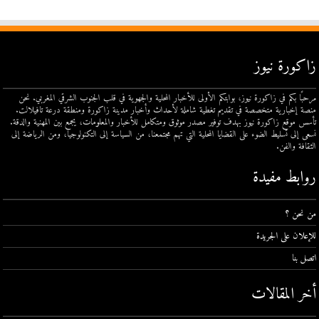
زاكورة نيوز
مرحبًا بكم في زاكورة نيوز، بوابتكم الأولى للأخبار المحلية والجهوية في قلب الجنوب الشرقي المغربي. نحن
منصة إخبارية متخصصة في تقديم تغطية شاملة لأحداث وأخبار مدينة زاكورة ومنطقة درعة تافيلالت.
تأسس موقع زاكورة نيوز بهدف توفير مصدر موثوق ومتكامل للأخبار والمعلومات، يجمع بين المهنية والدقة.
نسعى إلى تسليط الضوء على القضايا المحلية التي تهم مجتمعنا، من السياسة إلى التكنولوجيا، ومن الرياضة إلى
الثقافة والفن.
روابط مفيدة
من نحن ؟
للإعلان على الجريدة
اتصل بنا
أخر المقالات