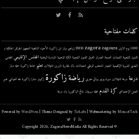
كلمات مفتاحية
zagora
zagoura
1000 يوم الاولى
INDH
إبراهيم دياز
ابن زاكورة
الأحياء الناقصة التجهيز
الحرائق
الحكاية و
المجلس الإقليمي
الفنون الشعبية
الشحات
الصحة
العمران
الغرق
الفنون الشعبية
الكرة الذهبية
المبادرة الوطنية
المجلس
تعليم
البلدي
المديرية الإقليمية
المعيدر
المنتخب الوطني
امتحانات
باك
بلغارية
تازرين
تافيلالت
جماعة زاكورة
حملة
دباز
زاكورة
رياضة
درعة
درعة تافيلالت
دورة يونيو
روائي مغربي
زكونو
ستارا زاكورة
طه العياشي
قسم
كرة القدم
العمل الإجتماعي
مجلة
مهرجان
نتائج الباكلوريا
واد درعة
Powered by
WordPress
| Theme Designed by
TieLabs
| Webmastering by
MoncefTech
© Copyright 2026, ZagoraNewsMedia All Rights Reserved