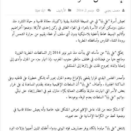
منصف بنعيسي
ديسمبر 2, 2016
اﻷرشيف
اترك تعليقا
تعيش أسرة “علي بابا” في حي تنسيطة نشاشدة ببلدية زاكورة، معاناة قاسية و حياة التشرد منذ
سنتين ،ويسكن أفراد الأسرة بالعراء في الهواء الطلق في ركن إحدى الأزقة ،وضعوا أغراضهم
وأثاثهم البسيط محاطا بأغطية بلاستيكية بدون أي سقف أو غطاء يقيهم من حرارة الشمس أو
برودة الشتاء القارس وتساقطاته المطرية .
يحكي “علي بابا” عن مأساته التي بدأت منذ شهر نونبر 2014 إثر التساقطات المطرية الغزيرة
ومانتج عنها من فيضانات في مختلف مناطق جنوب المغرب ،إذ انهار جزء من المنزل وأدى إلى
إصابة والدته بجروح نقلت على إثرها إلى المستشفى.
وأصدر المجلس البلدي قرارا يقضي بالإفراغ وهدم المنزل بمبرر أنه يشكل خطورة على قاطنيه وعلى
الساكنة المجاورة . وأضاف “علي بابا” أن السلطات الإقليمية وعدته بتقديم المساعدة له على غرار
بعض الأسر التي انهارت منازلها وتكلفت العمالة بكراء منازل لهم في انتظار إيجاد حل نهائي
،واتهم “علي بابا” السلطات بعدم الوفاء بوعودها .
كما استنكر منعه من لقاء عامل الإقليم لعرض المشكل عليه خاصة وأنه يعيش معاناة قاسية في
وضعية تحط من الكرامة الإنسانية على حد تعبيره.
يشتغل “علي بابا” مياوما بالكاد يوفر مصاريف قوته اليومي ودواء أطفاله الذين أصيبوا بنزلات البرد