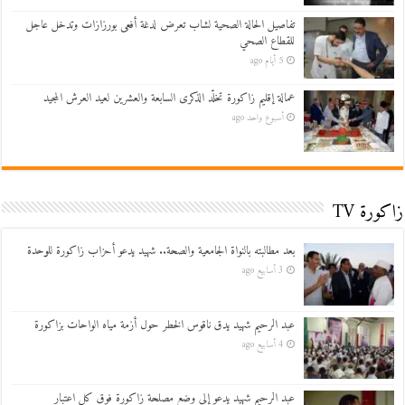
تفاصيل الحالة الصحية لشاب تعرض لدغة أفعى بورزازات وتدخل عاجل
للقطاع الصحي
5 أيام ago
عمالة إقليم زاكورة تخلّد الذكرى السابعة والعشرين لعيد العرش المجيد
أسبوع واحد ago
زاكورة TV
بعد مطالبته بالنواة الجامعية والصحة.. شهيد يدعو أحزاب زاكورة للوحدة
3 أسابيع ago
عبد الرحيم شهيد يدق ناقوس الخطر حول أزمة مياه الواحات بزاكورة
4 أسابيع ago
عبد الرحيم شهيد يدعو إلى وضع مصلحة زاكورة فوق كل اعتبار