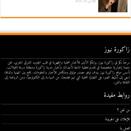
مايو 30, 2026
زاكورة نيوز
مرحبًا بكم في زاكورة نيوز، بوابتكم الأولى للأخبار المحلية والجهوية في قلب الجنوب الشرقي المغربي. نحن
منصة إخبارية متخصصة في تقديم تغطية شاملة لأحداث وأخبار مدينة زاكورة ومنطقة درعة تافيلالت.
تأسس موقع زاكورة نيوز بهدف توفير مصدر موثوق ومتكامل للأخبار والمعلومات، يجمع بين المهنية والدقة.
نسعى إلى تسليط الضوء على القضايا المحلية التي تهم مجتمعنا، من السياسة إلى التكنولوجيا، ومن الرياضة إلى
الثقافة والفن.
روابط مفيدة
من نحن ؟
للإعلان على الجريدة
اتصل بنا