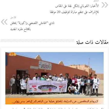
السابق
الأخبار: الشوباني يشكل لجنة على المقاس
للإشراف على تنظيم مباراة لتوظيف 20 موظفا
اللاحق
نادي ’’الهامش القصصي بزاكورة’’ يحتفل
بافتتاح مقره الجديد
مقالات ذات صلة