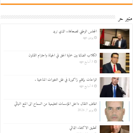
منبر حر
المجلس الوطني للصحافة.. الذي نريد
يومين ago
الكلاب الضالة بين حماية الحق في الحياة واحترام القانون
3 أسابيع ago
الواحات بإقليم زاكورة في ظل التغيرات المناخية .
4 أسابيع ago
الهاتف النقال داخل المؤسسات لتعليمية من السماح الى المنع النهائي
يونيو 7, 2026
تحقيق الاكتفاء الذاتي