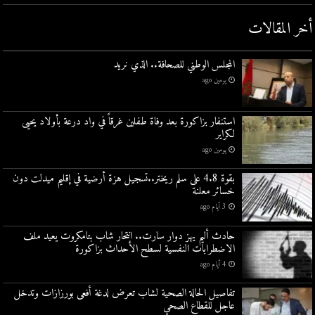
أخر المقالات
المجلس الوطني للصحافة.. الذي نريد
يومين ago
استنفار بزاكورة بعد وفاة طفلين غرقاً في واد درعة بأولاد يحيى
لكراير
يومين ago
بقوة 4.8 على سلم ريختر..تسجيل هزة أرضية في إقليم ميدلت دون
خسائر معلنة
3 أيام ago
حادث أليم يهز دوار سارت.. انتحار شاب بتامكروت يعيد ملف
الاضطرابات النفسية لسطح الأحداث بزاكورة
4 أيام ago
تفاصيل الحالة الصحية لشاب تعرض لدغة أفعى بورزازات وتدخل
عاجل للقطاع الصحي