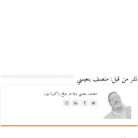
نشر من قبل: منصف بنعيسي
منصف بنعيسي ويبماستر موقع زاكورة نيوز.