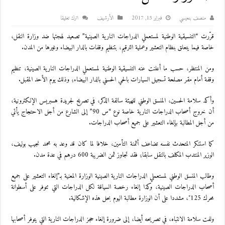
منصف بنعيسي
فبراير 15, 2017
اﻷرشيف
اترك تعليقا
قرّرت “التنسيقية الوطنية لمستعملي الدراجات النارية الصينية” تصعيد لهجتها ضد وزارة النقل،
خاصة فيما يتعلق بنظام التعشير وعملية الترقيم، بتنظيم وقفات بالدار البيضاء وغيرها من المدن.
ومن المنتظر، حسب ما أعلنت عنه التنسيقية الوطنية لمستعملي الدراجات النارية الصينية، تنظيم
وقفة أمام مقر مصلحة تسجيل السيارات بالحي الحسني بالدار البيضاء؛ وذلك يوم الأحد المقبل.
وأكد سلامة الحسين، المنسق الوطني للهيئة سالفة الذكر، في تصريح لجريدة هسبريس الإلكترونية،
أن خروج أصحاب الدراجات النارية خاصة نوع “س 90” إلى الشارع من أجل الاحتجاج يأتي
من أجل المطالبة بإلغاء التعشير على جميع أصحاب الدراجات.
كما استنكر المتحدث نفسه تضاعف أثمنة التأمين، خلافا لما كان قد وعد به محمد نجيب بوليف،
الوزير المنتدب المكلف بالنقل سابقا؛ فقد تجاوز ثمن الضريبة 600 درهم في عدة مدن.
وطالب المنسق الوطني لمستعملي الدراجات النارية الصينية الوزارة المعنية بـ”إلغاء التعشير على جميع
أصحاب الدراجات الصينية، وكذا إلغاء رخصة السياقة لكل الدراجات التي تتوفر على أسطوانة
محرك 125″، مشددا على أن الوزارة مطالبة اليوم بحل هذه الإشكالية.
ولفت سلامة الانتباه، في تصريحه أيضا، إلى ضرورة إلغاء حجز الدراجات النارية التي يتوفر أصحابها