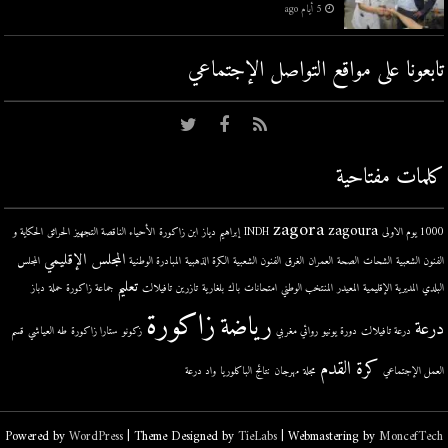
5 أيام ago
تابعونا على مواقع التواصل اﻹجتماعي
كلمات مفتاحية
zagora
zagoura
1000 يوم الاولى
INDH
إبراهيم دياز
ابن زاكورة
الأحياء الناقصة التجهيز
الحرائق
الحكاية و
المجلس الإقليمي
الفنون الشعبية
الشحات
الصحة
العمران
الغرق
الفنون الشعبية
الكرة الذهبية
المبادرة الوطنية
المجلس
تعليم
البلدي
المديرية الإقليمية
المعيدر
المنتخب الوطني
امتحانات
باك
بلغارية
تازرين
تافيلالت
جماعة زاكورة
حملة
دباز
زاكورة
رياضة
درعة
درعة تافيلالت
دورة يونيو
روائي مغربي
زكونو
ستارا زاكورة
طه العياشي
قسم
كرة القدم
العمل الإجتماعي
مجلة
مهرجان
نتائج الباكلوريا
واد درعة
Powered by
WordPress
| Theme Designed by
TieLabs
| Webmastering by
MoncefTech