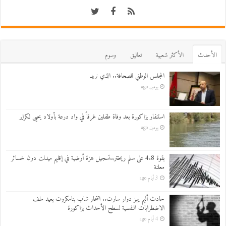
اﻷحدث
اﻷكثر شعبية
تعاليق
وسوم
المجلس الوطني للصحافة.. الذي نريد
يومين ago
استنفار بزاكورة بعد وفاة طفلين غرقاً في واد درعة بأولاد يحيى لكراير
يومين ago
بقوة 4.8 على سلم ريختر..تسجيل هزة أرضية في إقليم ميدلت دون خسائر
معلنة
3 أيام ago
حادث أليم يهز دوار سارت.. انتحار شاب بتامكروت يعيد ملف
الاضطرابات النفسية لسطح الأحداث بزاكورة
4 أيام ago