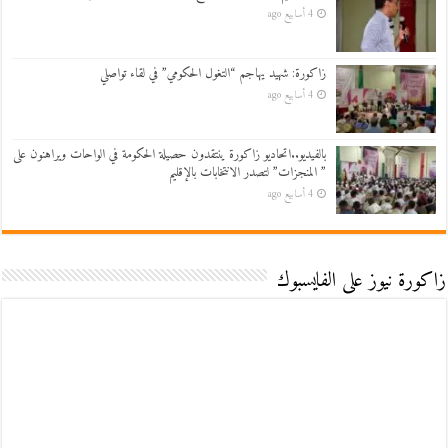
4 أسابيع ago
زاكورة: شهيد يهاجم “التغول الحكومي” في لقاء تواصلي
4 أسابيع ago
بالفيديو..اتحاديو زاكورة ينتقدون حصيلة الحكومة في الواحات ويراهنون على
” المنجزات” لتصدر الانتخابات بالإقليم
4 أسابيع ago
زاكورة نيوز على الفايسبوك