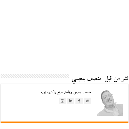
نشر من قبل: منصف بنعيسي
منصف بنعيسي ويبماستر موقع زاكورة نيوز.