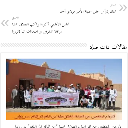
السابق
الملك يترأس حفل عقيقة الأمير مولاي أحمد
اللاحق
المجلس الاقليمي لزكورة يواكب انطلاق عملية
مرافقة المتفوقين في امتحانات الباكالوريا
مقالات ذات صلة
لإرجاع المنقطعين عن الدراسة.. إنطلاق عملية “من اليافع إلى اليافع” ببني زولي