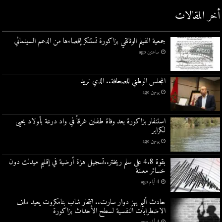
أخر المقالات
جمعية الفيلم الوثائقي بزاكورة تستنكر إقصاءها من الدعم السينمائي
ساعتين ago
المجلس الوطني للصحافة.. الذي نريد
يومين ago
استنفار بزاكورة بعد وفاة طفلين غرقاً في واد درعة بأولاد يحيى
لكراير
يومين ago
بقوة 4.8 على سلم ريختر..تسجيل هزة أرضية في إقليم ميدلت دون
خسائر معلنة
4 أيام ago
حادث أليم يهز دوار سارت.. انتحار شاب بتامكروت يعيد ملف
الاضطرابات النفسية لسطح الأحداث بزاكورة