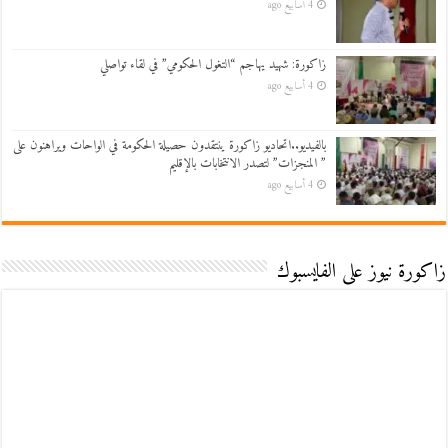
4 أسابيع ago
زاكورة: شهيد يهاجم “التغول الحكومي” في لقاء تواصلي
4 أسابيع ago
بالفيديو..اتحاديو زاكورة ينتقدون حصيلة الحكومة في الواحات ويراهنون على
” المنجزات” لتصدر الانتخابات بالإقليم
4 أسابيع ago
زاكورة نيوز على الفايسبوك