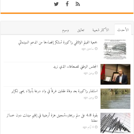
اﻷحدث
اﻷكثر شعبية
تعاليق
وسوم
جمعية الفيلم الوثائقي بزاكورة تستنكر إقصاءها من الدعم السينمائي
ساعتين ago
المجلس الوطني للصحافة.. الذي نريد
يومين ago
استنفار بزاكورة بعد وفاة طفلين غرقاً في واد درعة بأولاد يحيى لكراير
يومين ago
بقوة 4.8 على سلم ريختر..تسجيل هزة أرضية في إقليم ميدلت دون خسائر
معلنة
4 أيام ago