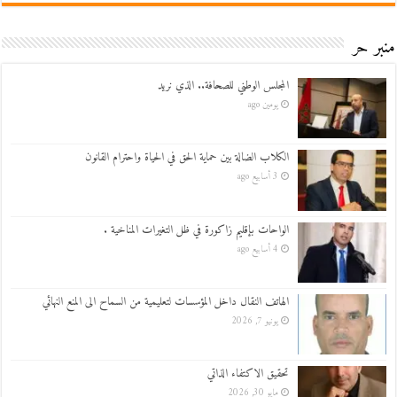
منبر حر
المجلس الوطني للصحافة.. الذي نريد
يومين ago
الكلاب الضالة بين حماية الحق في الحياة واحترام القانون
3 أسابيع ago
الواحات بإقليم زاكورة في ظل التغيرات المناخية .
4 أسابيع ago
الهاتف النقال داخل المؤسسات لتعليمية من السماح الى المنع النهائي
يونيو 7, 2026
تحقيق الاكتفاء الذاتي
مايو 30, 2026