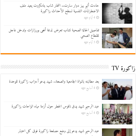
حادث أليم يهز دوار سارت.. انتحار شاب بتامكروت يعيد ملف
الاضطرابات النفسية لسطح الأحداث بزاكورة
4 أيام ago
تفاصيل الحالة الصحية لشاب تعرض لدغة أفعى بورزازات وتدخل عاجل
للقطاع الصحي
5 أيام ago
زاكورة TV
بعد مطالبته بالنواة الجامعية والصحة.. شهيد يدعو أحزاب زاكورة للوحدة
4 أسابيع ago
عبد الرحيم شهيد يدق ناقوس الخطر حول أزمة مياه الواحات بزاكورة
4 أسابيع ago
عبد الرحيم شهيد يدعو إلى وضع مصلحة زاكورة فوق كل اعتبار