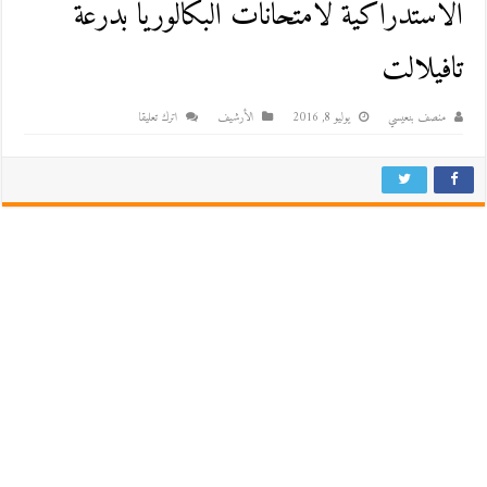
الاستدراكية لامتحانات البكالوريا بدرعة
تافيلالت
منصف بنعيسي
يوليو 8, 2016
اﻷرشيف
اترك تعليقا