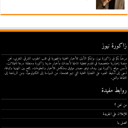
زاكورة نيوز
مرحبًا بكم في زاكورة نيوز، بوابتكم الأولى للأخبار المحلية والجهوية في قلب الجنوب الشرقي المغربي. نحن
منصة إخبارية متخصصة في تقديم تغطية شاملة لأحداث وأخبار مدينة زاكورة ومنطقة درعة تافيلالت.
تأسس موقع زاكورة نيوز بهدف توفير مصدر موثوق ومتكامل للأخبار والمعلومات، يجمع بين المهنية والدقة.
نسعى إلى تسليط الضوء على القضايا المحلية التي تهم مجتمعنا، من السياسة إلى التكنولوجيا، ومن الرياضة إلى
الثقافة والفن.
روابط مفيدة
من نحن ؟
للإعلان على الجريدة
اتصل بنا