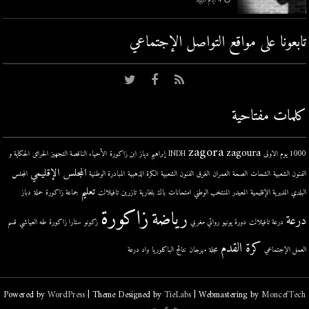
4 أيام ago
تابعونا على مواقع التواصل اﻹجتماعي
كلمات مفتاحية
zagora
zagoura
1000 يوم الاولى
INDH
إبراهيم دياز
ابن زاكورة
الأحياء الناقصة التجهيز
الحرائق
الحكاية و
المجلس الإقليمي
الفنون الشعبية
الشحات
الصحة
العمران
الغرق
الفنون الشعبية
الكرة الذهبية
المبادرة الوطنية
المجلس
تعليم
البلدي
المديرية الإقليمية
المعيدر
المنتخب الوطني
امتحانات
باك
بلغارية
تازرين
تافيلالت
جماعة زاكورة
حملة
دباز
زاكورة
رياضة
درعة
درعة تافيلالت
دورة يونيو
روائي مغربي
زكونو
ستارا زاكورة
طه العياشي
قسم
كرة القدم
العمل الإجتماعي
مجلة
مهرجان
نتائج الباكلوريا
واد درعة
Powered by
WordPress
| Theme Designed by
TieLabs
| Webmastering by
MoncefTech