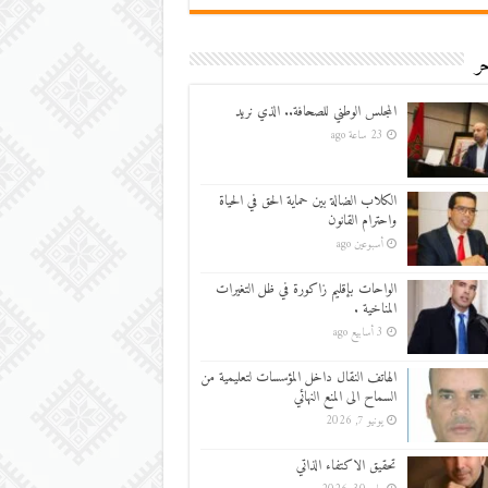
ر
المجلس الوطني للصحافة.. الذي نريد
23 ساعة ago
الكلاب الضالة بين حماية الحق في الحياة
واحترام القانون
أسبوعين ago
الواحات بإقليم زاكورة في ظل التغيرات
المناخية .
3 أسابيع ago
الهاتف النقال داخل المؤسسات لتعليمية من
السماح الى المنع النهائي
يونيو 7, 2026
تحقيق الاكتفاء الذاتي