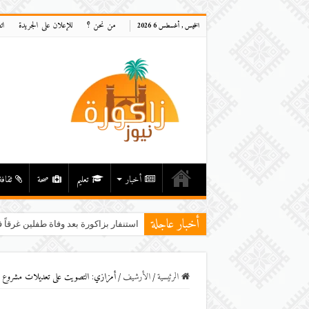
من نحن ؟
للإعلان على الجريدة
ات
الخميس , أغسطس 6 2026
أخبار
تعليم
صحة
ثقافة
أخبار عاجلة
استنفار بزاكورة بعد وفاة طفلين غرقاً ف
الرئيسية
/
اﻷرشيف
/
أمزازي: التصويت على تعديلات مشروع القان