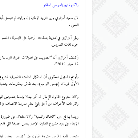
زاكورة نيوز/ادريس اسلفتو
قال سعيد أمزازي وزير التربية الوطنية إن وزارته لم تتوصل ب
العلمي .
ونفى أمزازي في تدوينة ب
صفحته الرسمية على فايسبوك
، الحسم 
حول لغات التدريس.
وكشف أمزازي أن “التصويت على تعديلات الفرق البرلمانية بخصو
12 فبراير 2019”.
وأوضح المسؤول الحكومي أن استكمال المناقشة التفصيلية لمشروع ا
الأولى للبرلمان (مجلس النواب)، بعد نقاش ومقترحات وتعديلات 
وكان مشروع القانون الإطار قد أثار جدلا واسعا بخصوص تمويل
والتزامات الأطراف من أجل بلوغ تعليم مدرسة الانصاف والمساواة وتك
وبينما يدافع حزبا “العدالة والتنمية” و”الاستقلال على ضرورة ا
الإبقاء على بنود مشروع القانون الإطار بنفس الصيغة التي قدم
وتنص المادة 31 من مشروع القانون على ” تدريس بعض المواد ولا سيما العلمية والتقنية منها، بلغة أو لغات أجنبية”.