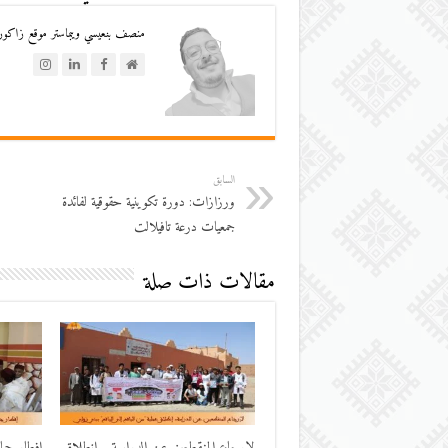
منصف بنعيسي ويبماستر موقع زاكورة
السابق
ورزازات: دورة تكوينية حقوقية لفائدة
جمعيات درعة تافيلالت
مقالات ذات صلة