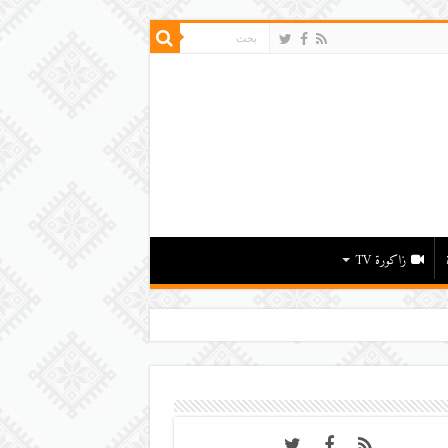
زاكورة TV