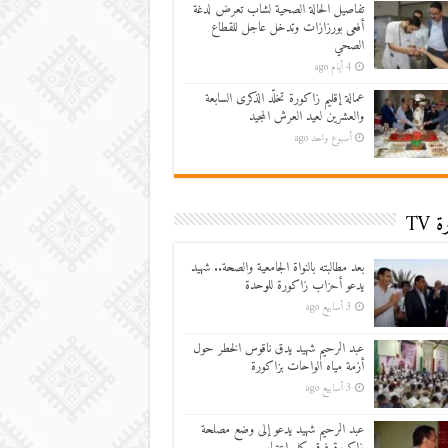
تفاصيل الحالة الصحية لشاب تعرض لدغة
أفعى بورزازات وتدخل عاجل للقطاع
الصحي
4 أيام ago
عمالة إقليم زاكورة تخلّد الذكرى السابعة
والعشرين لعيد العرش المجيد
أسبوع واحد ago
 TV
بعد مطالبته بالنواة الجامعية والصحة.. شهيد
يدعو أحزاب زاكورة للوحدة
3 أسابيع ago
عبد الرحيم شهيد يدق ناقوس الخطر حول
أزمة مياه الواحات بزاكورة
3 أسابيع ago
عبد الرحيم شهيد يدعو إلى وضع مصلحة
زاكورة فوق كل اعتبار