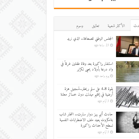
دث
اﻷكثر شعبية
تعاليق
وسوم
المجلس الوطني للصحافة.. الذي نريد
23 ساعة ago
استنفار بزاكورة بعد وفاة طفلين غرقاً في
واد درعة بأولاد يحيى لكراير
يوم واحد ago
بقوة 4.8 على سلم ريختر..تسجيل هزة
أرضية في إقليم ميدلت دون خسائر معلنة
3 أيام ago
حادث أليم يهز دوار سارت.. انتحار شاب
بتامكروت يعيد ملف الاضطرابات النفسية
لسطح الأحداث بزاكورة
3 أيام ago