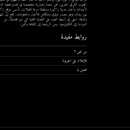
الجنوب الشرقي المغربي. نحن منصة إخبارية متخصصة في تقديم تغطية شام
لأحداث وأخبار مدينة زاكورة ومنطقة درعة تافيلالت. تأسس موقع زاك
نيوز بهدف توفير مصدر موثوق ومتكامل للأخبار والمعلومات، يجمع بين المهن
والدقة. نسعى إلى تسليط الضوء على القضايا المحلية التي تهم مجتمعنا، من
السياسة إلى التكنولوجيا، ومن الرياضة إلى الثقافة والفن.
روابط مفيدة
من نحن ؟
للإعلان على الجريدة
اتصل بنا