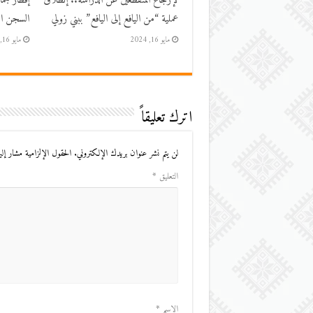
لإرجاع المنقطعين عن الدراسة.. إنطلاق
إفطار جم
عملية “من اليافع إلى اليافع” ببني زولي
السجن الم
مايو 16, 2024
مايو 16, 2024
اترك تعليقاً
لن يتم نشر عنوان بريدك الإلكتروني.
الحقول الإلزامية مشار إليه
التعليق
*
الاسم
*