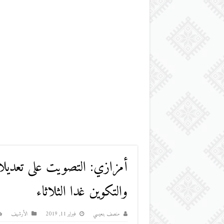
أمزازي: التصويت على تعديلات
والتكوين غدا الثلاثاء
منصف بنعيسي
فبراير 11, 2019
اﻷرشيف