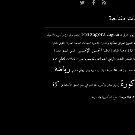
ات مفتاحية
zagora
zagoura
ى
INDH
إبراهيم دياز
ابن زاكورة
الأحياء
 التجهيز
الحرائق
الحكاية و الفنون الشعبية
الشحات
الصحة
العمران
الغرق
الفنون
المجلس الإقليمي
الكرة الذهبية
المبادرة الوطنية
المجلس البلدي
المديرية
تعليم
ية
المعيدر
المنتخب الوطني
امتحانات
باك
بلغارية
تازرين
تافيلالت
جماعة
رياضة
درعة
حملة
دباز
درعة تافيلالت
دورة يونيو
روائي مغربي
كورة
كرة
زكونو
ستارا زاكورة
طه العياشي
قسم العمل الإجتماعي
م
مجلة
مهرجان
نتائج الباكلوريا
واد درعة