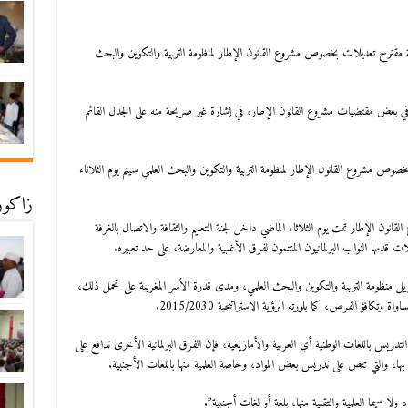
أية مقترح تعديلات بخصوص مشروع القانون الإطار لمنظومة التربية والتكوين والبحث
في بعض مقتضيات مشروع القانون الإطار، في إشارة غير صريحة منه على الجدل القائم
ص مشروع القانون الإطار لمنظومة التربية والتكوين والبحث العلمي سيتم يوم الثلاثاء
زاكورة
لقانون الإطار تمت يوم الثلاثاء الماضي داخل لجنة التعليم والثقافة والاتصال بالغرفة
قدمها النواب البرلمانيون المنتمون لفرق الأغلبية والمعارضة، على حد تعبيره.
 منظومة التربية والتكوين والبحث العلمي، ومدى قدرة الأسر المغربية على تحمل ذلك،
افؤ الفرص، كما بلورته الرؤية الاستراتيجية 2015/2030.
لتدريس باللغات الوطنية أي العربية والأمازيغية، فإن الفرق البرلمانية الأخرى تدافع على
 بها، والتي تنص على تدريس بعض المواد، وخاصة العلمية منها باللغات الأجنبية.