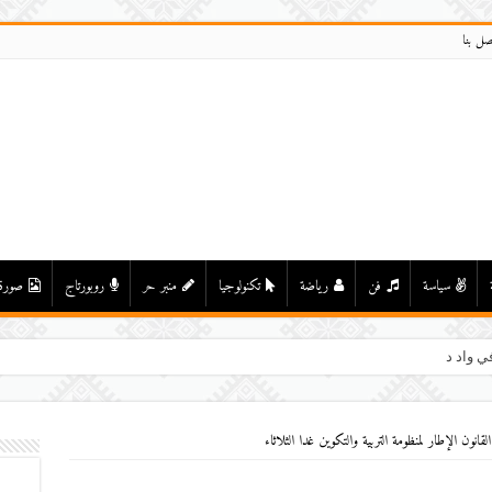
صل بنا
سياسة
فن
رياضة
تكنولوجيا
منبر حر
روبورتاج
صورة
ي واد درعة بأولاد يحيى لكراير
ون الإطار لمنظومة التربية والتكوين غدا الثلاثاء