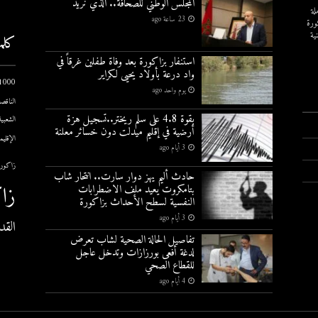
المجلس الوطني للصحافة.. الذي نريد
لة
23 ساعة ago
ورة
ية
كلم
استنفار بزاكورة بعد وفاة طفلين غرقاً في
واد درعة بأولاد يحيى لكراير
1000 يوم الاول
يوم واحد ago
الناقصة
بقوة 4.8 على سلم ريختر..تسجيل هزة
الشعبية
أرضية في إقليم ميدلت دون خسائر معلنة
الإقليم
3 أيام ago
زاكورة
حادث أليم يهز دوار سارت.. انتحار شاب
زا
بتامكروت يعيد ملف الاضطرابات
النفسية لسطح الأحداث بزاكورة
3 أيام ago
القد
تفاصيل الحالة الصحية لشاب تعرض
لدغة أفعى بورزازات وتدخل عاجل
للقطاع الصحي
4 أيام ago