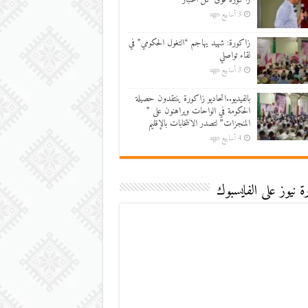
3 أسابيع ago
زاكورة: شهيد يهاجم “التغول الحكومي” في
لقاء تواصلي
3 أسابيع ago
بالفيديو..اتحاديو زاكورة ينتقدون حصيلة
الحكومة في الواحات ويراهنون على ”
المنجزات” لتصدر الانتخابات بالإقليم
4 أسابيع ago
 نيوز على الفايسبوك