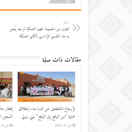
السابق
لفتيت من الحسيمة: ظهير العسكرة لم يعد يُعمل
به منذ التقسيم الإداري لأقاليم المملكة
مقالات ذات صلة
لإرجاع المنقطعين عن الدراسة.. إنطلاق
إفطار جم
عملية “من اليافع إلى اليافع” ببني زولي
السجن الم
مايو 16, 2024
مايو 16, 2024