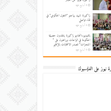
4 أسابيع ago
زاكورة: شهيد يهاجم “التغول الحكومي” في
لقاء تواصلي
4 أسابيع ago
بالفيديو..اتحاديو زاكورة ينتقدون حصيلة
الحكومة في الواحات ويراهنون على ”
المنجزات” لتصدر الانتخابات بالإقليم
4 أسابيع ago
 نيوز على الفايسبوك