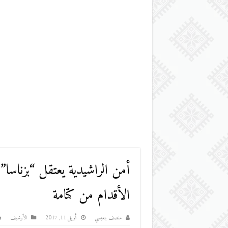
أمن الراشيدية يعتقل “بزناسا
الأقدام من كتامة
منصف بنعيسي
أبريل 11, 2017
اﻷرشيف