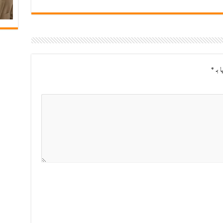
ا بـ
*