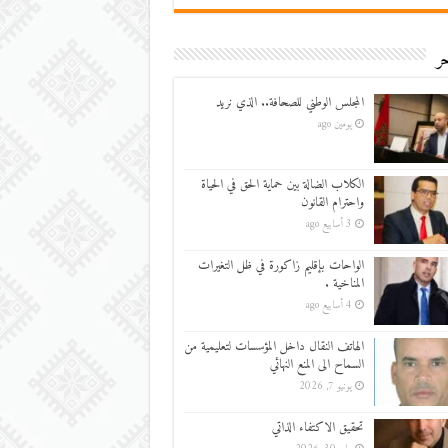
ر
المجلس الوطني للصحافة.. الذي نريد
يومين ago
الكلاب الضالة بين حماية الحق في الحياة
واحترام القانون
3 أسابيع ago
الواحات بإقليم زاكورة في ظل التغيرات
المناخية .
4 أسابيع ago
الهاتف النقال داخل المؤسسات لتعليمية من
السماح الى المنع النهائي
يونيو 7, 2026
تحقيق الاكتفاء الذاتي