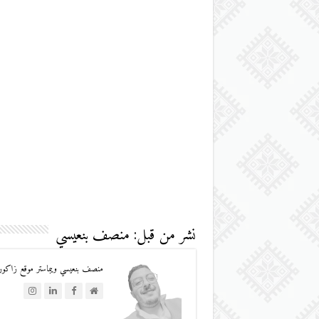
نشر من قبل: منصف بنعيسي
منصف بنعيسي ويبماستر موقع زاكورة