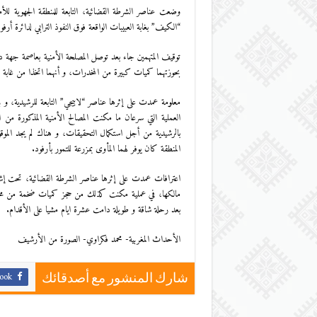
وضعت عناصر الشرطة القضائية، التابعة للمنطقة الجهوية ل
“الكيف” بغابة العبيبات الواقعة فوق النفوذ الترابي لدائرة أرفو
توقيف المتهمين جاء بعد توصل المصلحة الأمنية بعاصمة جهة در
بحوزتهما كميات كبيرة من المخدرات، و أنهما اتخذا من غابة الع
معلومة عمدت على إثرها عناصر “لابيجي” التابعة للرشيدية، و 
العملية التي سرعان ما مكنت المصالح الأمنية المذكورة من ا
بالرشيدية من أجل استكمال التحقيقات، و هناك لم يجد الموقوفَ
المنطقة كان يوفر لهما المأوى بمزرعة للتمور بأرفود.
اعترافات عمدت على إثرها عناصر الشرطة القضائية، تحت إشراف 
مالكها، في عملية مكنت كذلك من حجز كميات ضخمة من مخدر “ا
بعد رحلة شاقة و طويلة دامت عشرة ايام مشيا على الأقدام.
الأحداث المغربية- محمد فكراوي- الصورة من الأرشيف
ook
شارك المنشور مع أصدقائك