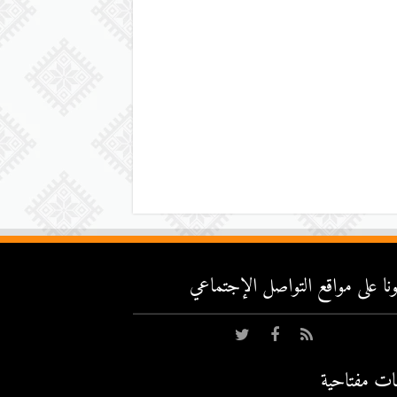
عونا على مواقع التواصل اﻹجتماعي
ات مفتاحية