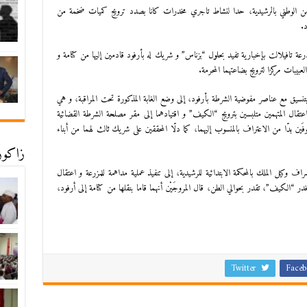
لأمن الوطني بالرشيدية، حدا لنشاط تاجري مخدرات كانا بصدد ترويج كميات ضخمة من
د.
عة تافيلالت بإخبارية تفيد بحلول “بزناس” و شريك له بأرفود قادمين إليها من كتامة و
بيبات مركزا لترويج بضاعتهما المحرمة.
بتنسيق مع عناصر مفوضية الشرطة بأرفود، إلى وضع الغابة المذكورة تحت المراقبة، و هي
عتقال المتهمين متلبسين بترويج “الكيف” و اقتيادهما إلى مقر مصلحة الشرطة القضائية
ين بدّا من الاعتراف بالمنسوب إليهما، كما دلّا المحققين على شريك ثالث لهما من أبناء
زاكورة
وكيل الملك بالمحكمة الابتدائية للرشيدية، إلى تنفيذ عملية مداهمة للمزرعة و اعتقال
لكيف”، تقدر بحوالي الطن، قال المروجَيْن أنهما قاما بنقلها من كتامة إلى أرفود،
Twitter
Faceb