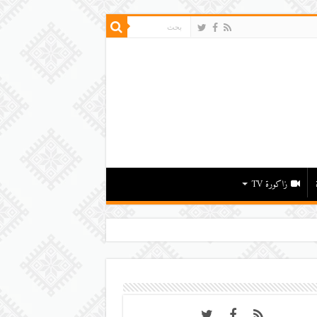
زاكورة TV