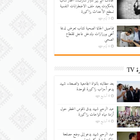
حادث أليم يهز دوار سارت.. انتحار شاب
بتامكروت يعيد ملف الاضطرابات النفسية
لسطح الأحداث بزاكورة
5 أيام ago
تفاصيل الحالة الصحية لشاب تعرض لدغة
أفعى بورزازات وتدخل عاجل للقطاع
الصحي
6 أيام ago
 TV
بعد مطالبته بالنواة الجامعية والصحة.. شهيد
يدعو أحزاب زاكورة للوحدة
4 أسابيع ago
عبد الرحيم شهيد يدق ناقوس الخطر حول
أزمة مياه الواحات بزاكورة
4 أسابيع ago
عبد الرحيم شهيد يدعو إلى وضع مصلحة
زاكورة فوق كل اعتبار