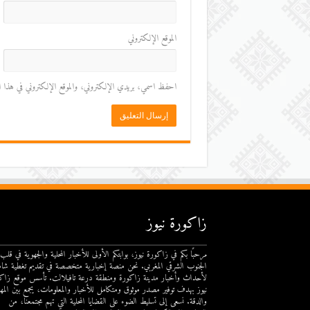
الموقع الإلكتروني
احفظ اسمي، بريدي الإلكتروني، والموقع الإلكتروني في هذا المت
زاكورة نيوز
مرحبًا بكم في زاكورة نيوز، بوابتكم الأولى للأخبار المحلية والجهوية في قلب
الجنوب الشرقي المغربي. نحن منصة إخبارية متخصصة في تقديم تغطية شام
لأحداث وأخبار مدينة زاكورة ومنطقة درعة تافيلالت. تأسس موقع زاك
نيوز بهدف توفير مصدر موثوق ومتكامل للأخبار والمعلومات، يجمع بين المهن
والدقة. نسعى إلى تسليط الضوء على القضايا المحلية التي تهم مجتمعنا، من