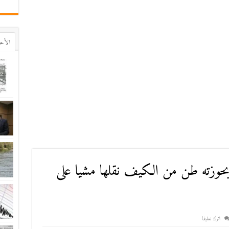
اﻷح
”بحوزته طن من الكيف نقلها مشيا على
اترك تعليقا