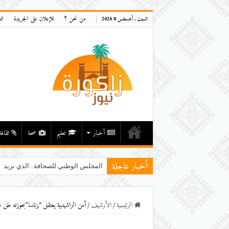
من نحن ؟
للإعلان على الجريدة
ات
السبت , أغسطس 8 2026
أخبار
تعليم
صحة
ثقافة
أخبار عاجلة
المجلس الوطني للصحافة.. الذي نريد
الرئيسية
/
اﻷرشيف
/
أمن الراشيدية يعتقل “بزناسا”بحوزته طن 