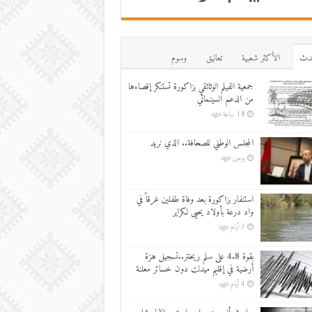
دث
اﻷكثر شعبية
تعاليق
وسوم
جمعية الفيلم الوثائقي بزاكورة تستنكر إقصاءها
من الدعم السينمائي
18 ساعة ago
المجلس الوطني للصحافة.. الذي نريد
يومين ago
استنفار بزاكورة بعد وفاة طفلين غرقاً في
واد درعة بأولاد يحيى لكراير
3 أيام ago
بقوة 4.8 على سلم ريختر..تسجيل هزة
أرضية في إقليم ميدلت دون خسائر معلنة
4 أيام ago