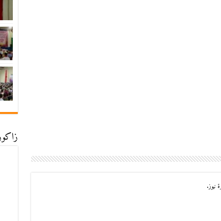
زاكورة
 نيوز.