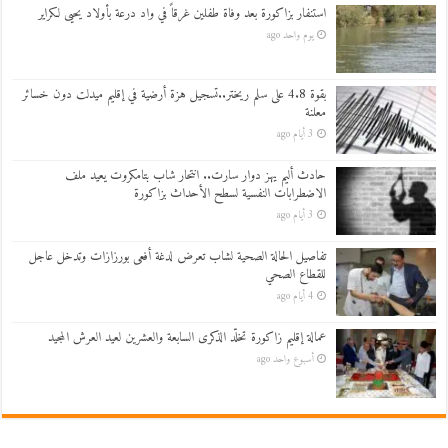
استنفار بزاكورة بعد وفاة طفلين غرقاً في واد درعة بأولاد يحيى لكراير
يوم واحد ago
بقوة 4.8 على سلم ريختر..تسجيل هزة أرضية في إقليم ميدلت دون خسائر
معلنة
3 أيام ago
حادث أليم يهز دوار سارت.. انتحار شاب بتامكروت يعيد ملف
الاضطرابات النفسية لسطح الأحداث بزاكورة
3 أيام ago
تفاصيل الحالة الصحية لشاب تعرض لدغة أفعى بورزازات وتدخل عاجل
للقطاع الصحي
4 أيام ago
عمالة إقليم زاكورة تخلّد الذكرى السابعة والعشرين لعيد العرش المجيد
أسبوع واحد ago