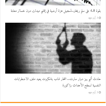
بقوة 4.8 على سلم ريختر..تسجيل هزة أرضية في إقليم ميدلت دون خسائر معلنة
3 أيام ago
حادث أليم يهز دوار سارت.. انتحار شاب بتامكروت يعيد ملف الاضطرابات
النفسية لسطح الأحداث بزاكورة
3 أيام ago