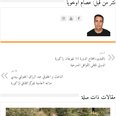
نشر من قبل: عصام أوخويا
السابق
بالفيديو..افتتاح الدورة 11 لمهرجان زاكورة
الدولي لملتقى القوافل المسرحية
اللاحق
الباحث و الحقوقي عبد الرزاق الحنوشي يهدي
خزانته ااخاصة للمركز الثقافي لزاكورة
مقالات ذات صلة