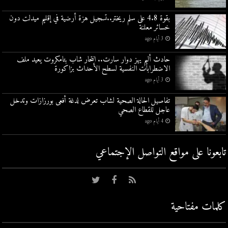
بقوة 4.8 على سلم ريختر..تسجيل هزة أرضية في إقليم ميدلت دون
خسائر معلنة
3 أيام ago
حادث أليم يهز دوار سارت.. انتحار شاب بتامكروت يعيد ملف
الاضطرابات النفسية لسطح الأحداث بزاكورة
3 أيام ago
تفاصيل الحالة الصحية لشاب تعرض لدغة أفعى بورزازات وتدخل
عاجل للقطاع الصحي
4 أيام ago
تابعونا على مواقع التواصل اﻹجتماعي
كلمات مفتاحية