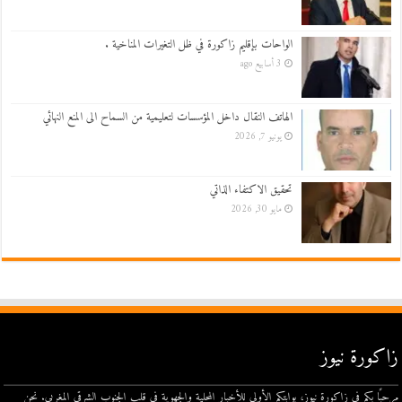
الواحات بإقليم زاكورة في ظل التغيرات المناخية .
3 أسابيع ago
الهاتف النقال داخل المؤسسات لتعليمية من السماح الى المنع النهائي
يونيو 7, 2026
تحقيق الاكتفاء الذاتي
مايو 30, 2026
زاكورة نيوز
مرحبًا بكم في زاكورة نيوز، بوابتكم الأولى للأخبار المحلية والجهوية في قلب الجنوب الشرقي المغربي. نحن