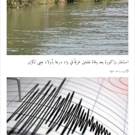
استنفار بزاكورة بعد وفاة طفلين غرقاً في واد درعة بأولاد يحيى لكراير
يوم واحد ago