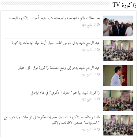
زاكورة TV
بعد مطالبته بالنواة الجامعية والصحة.. شهيد يدعو أحزاب زاكورة للوحدة
3 أسابيع ago
عبد الرحيم شهيد يدق ناقوس الخطر حول أزمة مياه الواحات بزاكورة
3 أسابيع ago
عبد الرحيم شهيد يدعو إلى وضع مصلحة زاكورة فوق كل اعتبار
3 أسابيع ago
زاكورة: شهيد يهاجم “التغول الحكومي” في لقاء تواصلي
4 أسابيع ago
بالفيديو..اتحاديو زاكورة ينتقدون حصيلة الحكومة في الواحات ويراهنون على
” المنجزات” لتصدر الانتخابات بالإقليم
4 أسابيع ago