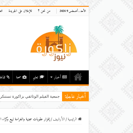
من نحن ؟
للإعلان على الجريدة
ات
الأحد , أغسطس 9 2026
أخبار
تعليم
صحة
ثقافة
أخبار عاجلة
جمعية الفيلم الوثائقي بزاكورة تستنكر
الرئيسية
/
اﻷرشيف
/
إقرار عقوبات سجنية والغرامة لبيع وكراء ال