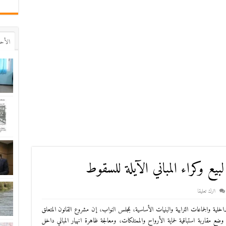
اﻷح
بيع وكراء المباني الآيلة للسقوط
اترك تعليقا
خلية والجماعات الترابية والبنيات الأساسية، بمجلس النواب، إن مشروع القانون المتعلق
وضع مقاربة استباقية لحماية الأرواح والممتلكات، ومعالجة ظاهرة انهيار المباني داخل