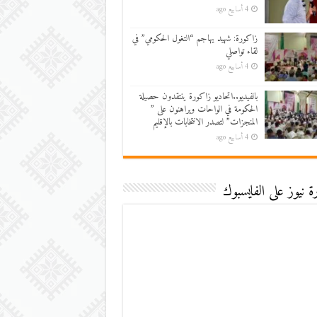
4 أسابيع ago
زاكورة: شهيد يهاجم “التغول الحكومي” في
لقاء تواصلي
4 أسابيع ago
بالفيديو..اتحاديو زاكورة ينتقدون حصيلة
الحكومة في الواحات ويراهنون على ”
المنجزات” لتصدر الانتخابات بالإقليم
4 أسابيع ago
 نيوز على الفايسبوك