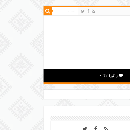
زاكورة TV