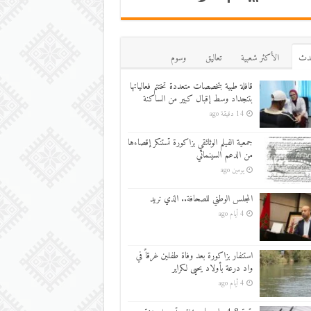
دث
اﻷكثر شعبية
تعاليق
وسوم
قافلة طبية بتخصصات متعددة تختتم فعالياتها
بتنجداد وسط إقبال كبير من الساكنة
14 دقيقة ago
جمعية الفيلم الوثائقي بزاكورة تستنكر إقصاءها
من الدعم السينمائي
يومين ago
المجلس الوطني للصحافة.. الذي نريد
4 أيام ago
استنفار بزاكورة بعد وفاة طفلين غرقاً في
واد درعة بأولاد يحيى لكراير
4 أيام ago