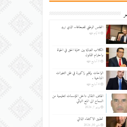
ر
المجلس الوطني للصحافة.. الذي نريد
4 أيام ago
الكلاب الضالة بين حماية الحق في الحياة
واحترام القانون
3 أسابيع ago
الواحات بإقليم زاكورة في ظل التغيرات
المناخية .
4 أسابيع ago
الهاتف النقال داخل المؤسسات لتعليمية من
السماح الى المنع النهائي
يونيو 7, 2026
تحقيق الاكتفاء الذاتي
مايو 30, 2026