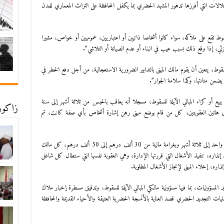
لات التي أفرزها تدهور المشهد الحضري بما يكفل المحافظة على التراث المعماري للمدن
قوط تقع على ملاكه، سواء كانوا أشخاصا ذاتيين أو اعتباريين، عموميين أو خواص، مشيرا
جزئي، إذا وقع ذلك بسبب عيب في البناء أو عدم الصيانة أو التلاشي”.
قوط، يتعين أن يقوم مالك المبنى بالتدابير الضرورية الاستعجالية، من أجل دفع الخطر في
 يضمن متانتها، وكذا سلامة الجوار”.
ع أو كراء المباني الآيلة للسقوط، مسجلا أنه يعاقب بالحبس من ثلاثة أشهر إلى سنة
زاكورة
 300 ألف درهم، أو بإحدى هاتين العقوبتين، كل من قام بوضع مبنى رهن إشارة أشخاص بأي صفة كانت، تم
ويعاقب، بحسب مقتضيات مشروع القانون، بالحبس من شهر واحد إلى ثلاثة أشهر وبغرامة مالية من 30 ألف درهم إلى 50 ألف درهم، كل مالك
ذاره، تنفيذ الأشغال التي قررتها الإدارة، وهي العقوبة نفسها التي ستطال كل شاغل
ره، إخلاء المبنى لإنجاز الأشغال المطلوبة.
د المسؤوليات، بما فيها مسؤولية مالكي المباني الآيلة للسقوط، وتدقيق مسطرة إخبار ملاك
مليات التجديد الحضري قصد العناية بالأنسجة الحضرية العتيقة والأحياء القديمة والمحافظة