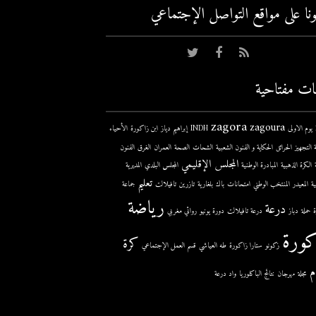
عونا على مواقع التواصل اﻹجتماعي
ات مفتاحية
zagora
zagoura
ى
INDH
إبراهيم دياز
ابن زاكورة
الأحياء
 التجهيز
الحرائق
الحكاية و الفنون الشعبية
الشحات
الصحة
العمران
الغرق
الفنون
المجلس الإقليمي
الكرة الذهبية
المبادرة الوطنية
المجلس البلدي
المديرية
تعليم
ية
المعيدر
المنتخب الوطني
امتحانات
باك
بلغارية
تازرين
تافيلالت
جماعة
رياضة
درعة
حملة
دباز
درعة تافيلالت
دورة يونيو
روائي مغربي
كورة
كرة
زكونو
ستارا زاكورة
طه العياشي
قسم العمل الإجتماعي
م
مجلة
مهرجان
نتائج الباكلوريا
واد درعة