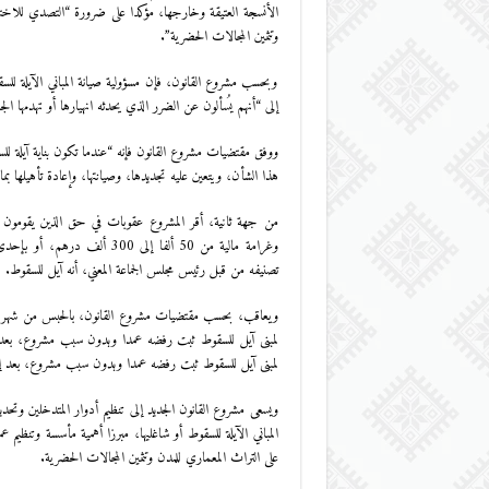
الأنسجة العتيقة وخارجها، مؤكدا على ضرورة “التصدي للاختلا
وتثمين المجالات الحضرية”.
وبحسب مشروع القانون، فإن مسؤولية صيانة المباني الآيلة للس
إلى “أنهم يُسألون عن الضرر الذي يحدثه انهيارها أو تهدمها ال
ووفق مقتضيات مشروع القانون فإنه “عندما تكون بناية آيلة للس
هذا الشأن، ويتعين عليه تجديدها، وصيانتها، وإعادة تأهيلها بما
من جهة ثانية، أقر المشروع عقوبات في حق الذين يقومون ببي
وغرامة مالية من 50 ألفا إلى
تصنيفه من قبل رئيس مجلس الجماعة المعني، أنه آيل للسقوط.
لمبنى آيل للسقوط ثبت رفضه عمدا وبدون سبب مشروع، بعد إن
لمبنى آيل للسقوط ثبت رفضه عمدا وبدون سبب مشروع، بعد إنذا
ويسعى مشروع القانون الجديد إلى تنظيم أدوار المتدخلين وتحدي
المباني الآيلة للسقوط أو شاغليها، مبرزا أهمية مأسسة وتنظيم ع
على التراث المعماري للمدن وتثمين المجالات الحضرية.