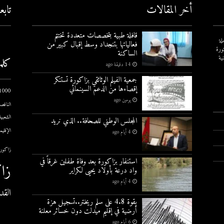
أخر المقالات
تاب
قافلة طبية بتخصصات متعددة تختتم
لة
فعالياتها بتنجداد وسط إقبال كبير من
ورة
الساكنة
ية
كلم
14 دقيقة ago
جمعية الفيلم الوثائقي بزاكورة تستنكر
إقصاءها من الدعم السينمائي
1000 يوم الاول
يومين ago
الناقصة
الشعبية
المجلس الوطني للصحافة.. الذي نريد
الإقليم
4 أيام ago
زاكورة
استنفار بزاكورة بعد وفاة طفلين غرقاً في
زا
واد درعة بأولاد يحيى لكراير
4 أيام ago
القد
بقوة 4.8 على سلم ريختر..تسجيل هزة
أرضية في إقليم ميدلت دون خسائر معلنة
6 أيام ago