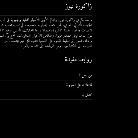
زاكورة نيوز
مرحبًا بكم في زاكورة نيوز، بوابتكم الأولى للأخبار المحلية والجهوية في قلب
الجنوب الشرقي المغربي. نحن منصة إخبارية متخصصة في تقديم تغطية شام
لأحداث وأخبار مدينة زاكورة ومنطقة درعة تافيلالت. تأسس موقع زاك
نيوز بهدف توفير مصدر موثوق ومتكامل للأخبار والمعلومات، يجمع بين المهن
والدقة. نسعى إلى تسليط الضوء على القضايا المحلية التي تهم مجتمعنا، من
السياسة إلى التكنولوجيا، ومن الرياضة إلى الثقافة والفن.
روابط مفيدة
من نحن ؟
للإعلان على الجريدة
اتصل بنا