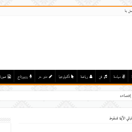
صل بنا
سياسة
فن
رياضة
تكنولوجيا
منبر حر
روبورتاج
صورة
 إقصاءها من الدعم السينمائي
مباني الآيلة للسقوط