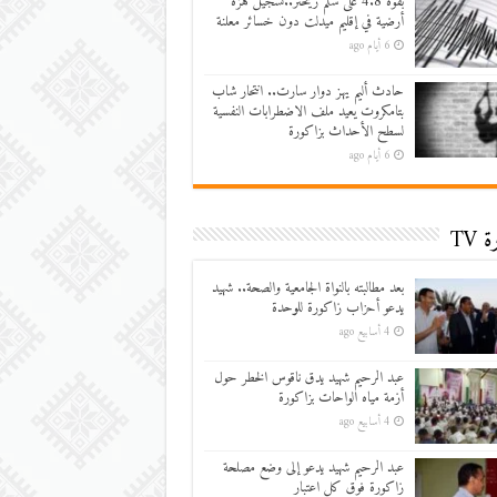
بقوة 4.8 على سلم ريختر..تسجيل هزة
أرضية في إقليم ميدلت دون خسائر معلنة
6 أيام ago
حادث أليم يهز دوار سارت.. انتحار شاب
بتامكروت يعيد ملف الاضطرابات النفسية
لسطح الأحداث بزاكورة
6 أيام ago
 TV
بعد مطالبته بالنواة الجامعية والصحة.. شهيد
يدعو أحزاب زاكورة للوحدة
4 أسابيع ago
عبد الرحيم شهيد يدق ناقوس الخطر حول
أزمة مياه الواحات بزاكورة
4 أسابيع ago
عبد الرحيم شهيد يدعو إلى وضع مصلحة
زاكورة فوق كل اعتبار