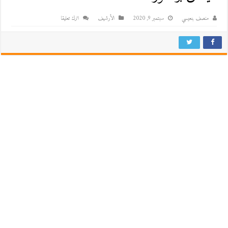
منصف بنعيسي
سبتمبر 9, 2020
اﻷرشيف
اترك تعليقا