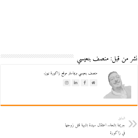
نشر من قبل: منصف بنعيسي
منصف بنعيسي ويبماستر موقع زاكورة نيوز.
السابق
جريمة بشعة.. اعتقال سيدة بشبهة قتل زوجها
في زاكورة