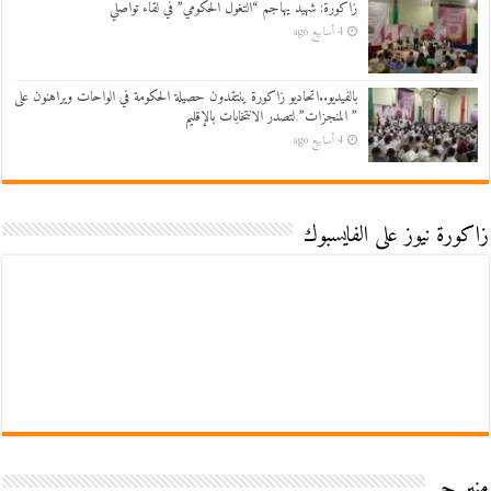
زاكورة: شهيد يهاجم “التغول الحكومي” في لقاء تواصلي
4 أسابيع ago
بالفيديو..اتحاديو زاكورة ينتقدون حصيلة الحكومة في الواحات ويراهنون على
” المنجزات” لتصدر الانتخابات بالإقليم
4 أسابيع ago
زاكورة نيوز على الفايسبوك
منبر حر