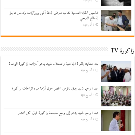
5 أيام ago
تفاصيل الحالة الصحية لشاب تعرض لدغة أفعى بورزازات وتدخل عاجل
للقطاع الصحي
6 أيام ago
زاكورة TV
بعد مطالبته بالنواة الجامعية والصحة.. شهيد يدعو أحزاب زاكورة للوحدة
4 أسابيع ago
عبد الرحيم شهيد يدق ناقوس الخطر حول أزمة مياه الواحات بزاكورة
4 أسابيع ago
عبد الرحيم شهيد يدعو إلى وضع مصلحة زاكورة فوق كل اعتبار
4 أسابيع ago