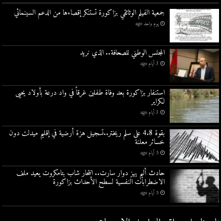
جمعية الفيلم الوثائقي بزاكورة تستنكر إقصاءها من الدعم السينمائي
يوم واحد ago
المجلس الوطني للصحافة.. الذي نريد
3 أيام ago
استنفار بزاكورة بعد وفاة طفلين غرقاً في واد درعة بأولاد يحيى
لكراير
3 أيام ago
بقوة 4.8 على سلم ريختر..تسجيل هزة أرضية في إقليم ميدلت دون
خسائر معلنة
5 أيام ago
حادث أليم يهز دوار سارت.. انتحار شاب بتامكروت يعيد ملف
الاضطرابات النفسية لسطح الأحداث بزاكورة
5 أيام ago