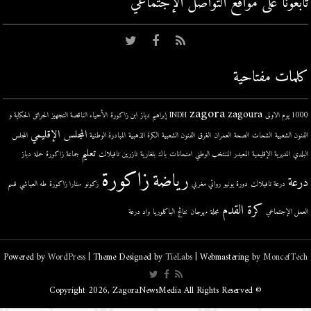
تابعونا على مواقع التواصل اﻹجتماعي
كلمات مفتاحية
zagora
zagoura
1000 يوم الاولى
INDH
إبراهيم دياز
ابن زاكورة
الأحياء الناقصة التجهيز
الحرائق
الحكاية و
المجلس الإقليمي
الفنون الشعبية
الشحات
الصحة
العمران
الغرق
الفنون الشعبية
الكرة الذهبية
المبادرة الوطنية
المجلس
تعليم
البلدي
المديرية الإقليمية
المعيدر
المنتخب الوطني
امتحانات
باك
بلغارية
تازرين
تافيلالت
جماعة زاكورة
حملة
دباز
زاكورة
رياضة
درعة
درعة تافيلالت
دورة يونيو
روائي مغربي
زكونو
ستارا زاكورة
طه العياشي
قسم
كرة القدم
العمل الإجتماعي
مجلة
مهرجان
نتائج الباكلوريا
واد درعة
Powered by
WordPress
| Theme Designed by
TieLabs
| Webmastering by
MoncefTech
© Copyright 2026, ZagoraNewsMedia All Rights Reserved