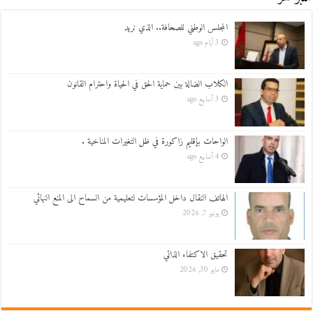
المجلس الوطني للصحافة.. الذي نريد
3 أيام ago
الكلاب الضالة بين حماية الحق في الحياة واحترام القانون
3 أسابيع ago
الواحات بإقليم زاكورة في ظل التغيرات المناخية .
4 أسابيع ago
الهاتف النقال داخل المؤسسات لتعليمية من السماح الى المنع النهائي
يونيو 7, 2026
تحقيق الاكتفاء الذاتي
مايو 30, 2026