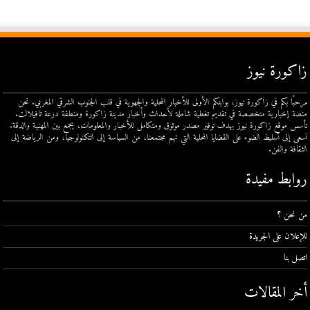
زاكورة نيوز
مرحبًا بكم في زاكورة نيوز، بوابتكم الأولى للأخبار المحلية والجهوية في قلب الجنوب الشرقي المغربي. نحن
منصة إخبارية متخصصة في تقديم تغطية شاملة لأحداث وأخبار مدينة زاكورة ومنطقة درعة تافيلالت.
تأسس موقع زاكورة نيوز بهدف توفير مصدر موثوق ومتكامل للأخبار والمعلومات، يجمع بين المهنية والدقة.
نسعى إلى تسليط الضوء على القضايا المحلية التي تهم مجتمعنا، من السياسة إلى التكنولوجيا، ومن الرياضة إلى
الثقافة والفن.
روابط مفيدة
من نحن ؟
للإعلان على الجريدة
اتصل بنا
أخر المقالات