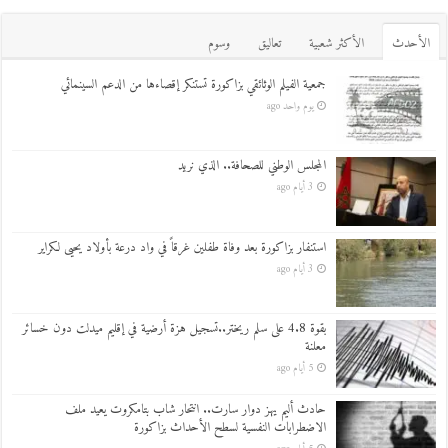
اﻷحدث
اﻷكثر شعبية
تعاليق
وسوم
جمعية الفيلم الوثائقي بزاكورة تستنكر إقصاءها من الدعم السينمائي
يوم واحد ago
المجلس الوطني للصحافة.. الذي نريد
3 أيام ago
استنفار بزاكورة بعد وفاة طفلين غرقاً في واد درعة بأولاد يحيى لكراير
3 أيام ago
بقوة 4.8 على سلم ريختر..تسجيل هزة أرضية في إقليم ميدلت دون خسائر
معلنة
5 أيام ago
حادث أليم يهز دوار سارت.. انتحار شاب بتامكروت يعيد ملف
الاضطرابات النفسية لسطح الأحداث بزاكورة