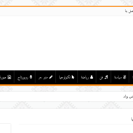
صل بنا
سياسة
فن
رياضة
تكنولوجيا
منبر حر
روبورتاج
صورة
ي واد درعة بأولاد يحيى
ا