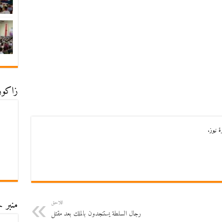
زاكورة
 نيوز.
منبر ح
اللاحق
رجال السلطة يستنجدون بالملك بعد مقتل