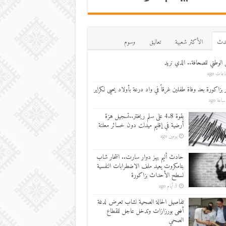
دث
اﻷكثر شعبية
تعاليق
وسوم
 الوطني للصحافة.. الذي نريد
ر بزاكورة بعد وفاة طفلين غرقاً في واد درعة بأولاد يحيى لكراير
بقوة 4.8 على سلم ريختر..تسجيل هزة
أرضية في إقليم ميدلت دون خسائر معلنة
يومين ago
حادث أليم يهز دوار سارت.. انتحار شاب
بتامكروت يعيد ملف الاضطرابات النفسية
لسطح الأحداث بزاكورة
3 أيام ago
تفاصيل الحالة الصحية لشاب تعرض لدغة
أفعى بورزازات وتدخل عاجل للقطاع
الصحي