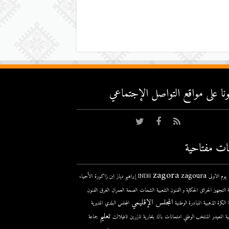
عونا على مواقع التواصل اﻹجتماعي
ات مفتاحية
zagora
zagoura
ى
INDH
إبراهيم دياز
ابن زاكورة
الأحياء
 التجهيز
الحرائق
الحكاية و الفنون الشعبية
الشحات
الصحة
العمران
الغرق
الفنون
المجلس الإقليمي
الكرة الذهبية
المبادرة الوطنية
المجلس البلدي
المديرية
تعليم
ية
المعيدر
المنتخب الوطني
امتحانات
باك
بلغارية
تازرين
تافيلالت
جماعة