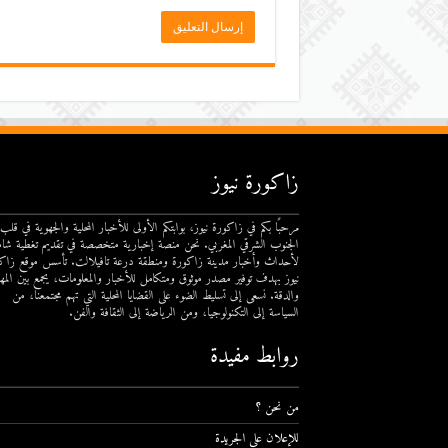
زاكورة نيوز
مرحبًا بكم في زاكورة نيوز، بوابتكم الأولى للأخبار المحلية والجهوية في قلب
الجنوب الشرقي المغربي. نحن منصة إخبارية متخصصة في تقديم تغطية شام
لأحداث وأخبار مدينة زاكورة ومنطقة درعة تافيلالت. تأسس موقع زاك
نيوز بهدف توفير مصدر موثوق ومتكامل للأخبار والمعلومات، يجمع بين المهن
والدقة. نسعى إلى تسليط الضوء على القضايا المحلية التي تهم مجتمعنا، من
السياسة إلى التكنولوجيا، ومن الرياضة إلى الثقافة والفن.
روابط مفيدة
من نحن ؟
للإعلان على الجريدة