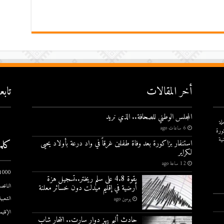
أخر المقالات
تاب
المجلس الوطني للصحافة.. الذي نريد
لة
6 ساعات ago
ورة
ية
كلم
استنفار بزاكورة بعد وفاة طفلين غرقاً في واد درعة بأولاد يحيى
لكراير
12 ساعة ago
1000 يوم الاول
بقوة 4.8 على سلم ريختر..تسجيل هزة
أرضية في إقليم ميدلت دون خسائر معلنة
الناقصة
الشعبية
يومين ago
الإقليم
حادث أليم يهز دوار سارت.. انتحار شاب