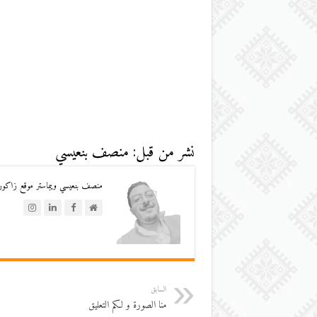
نشر من قبل: منصف بنعيسي
منصف بنعيسي ويبماستر موقع زاكورة
السابق
منا الصورة و لكم التعليق