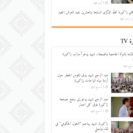
3 أيام ago
قليم زاكورة تخلّد الذكرى السابعة والعشرين لعيد العرش المجيد
 واحد ago
 TV
البته بالنواة الجامعية والصحة.. شهيد يدعو أحزاب زاكورة
عبد الرحيم شهيد يدق ناقوس الخطر حول
أزمة مياه الواحات بزاكورة
3 أسابيع ago
عبد الرحيم شهيد يدعو إلى وضع مصلحة
زاكورة فوق كل اعتبار
3 أسابيع ago
زاكورة: شهيد يهاجم “التغول الحكومي” في
لقاء تواصلي