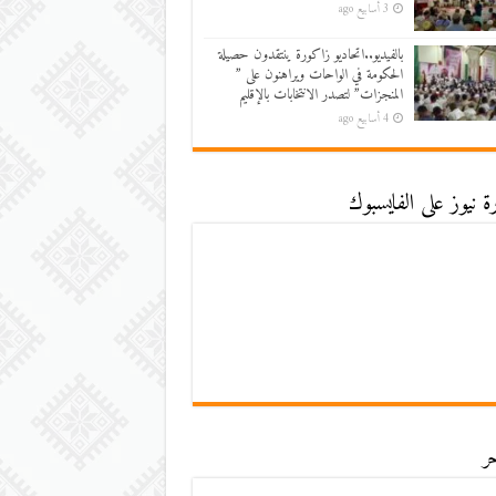
3 أسابيع ago
بالفيديو..اتحاديو زاكورة ينتقدون حصيلة
الحكومة في الواحات ويراهنون على ”
المنجزات” لتصدر الانتخابات بالإقليم
4 أسابيع ago
 نيوز على الفايسبوك
ر