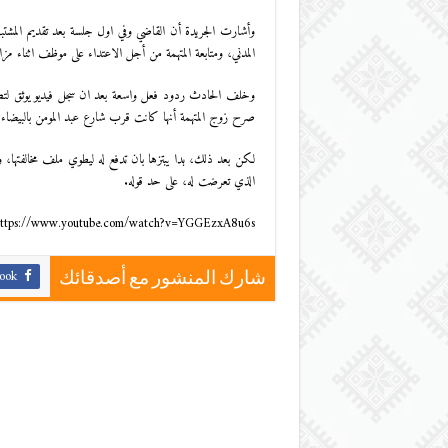
وأشارت الجريدة أن القاضي وفي اول جلسة بعد تقديم المشتبه ب
المدني، ومتابعة المتهمة من أجل الاعتداء على موظف اثناء مز
وخلف الحادث ردود فعل واسعة بعد ان سجل فيديو يوثق لتص
صرح زوج المتهمة أنها كانت قرب شارع عبد المومن بالبيضاء
لكن بعد ذلك، بدا يبتزها بان تدفع له ليطوي ملف مخالفتها، وت
الذي تعرضت له، على حد قوله.
ttps://www.youtube.com/watch?v=YGGEzxA8u6s
ook
شارك المنشور مع أصدقائك