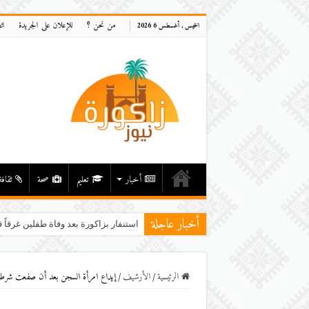
من نحن ؟
للإعلان على الجريدة
ات
الخميس , أغسطس 6 2026
أخبار
تعليم
صحة
ثقافة
أخبار عاجلة
استنفار بزاكورة بعد وفاة طفلين غرقاً ف
الرئيسية
/
اﻷرشيف
/
إيداع امرأة السجن بعد أن صفعت شرطي