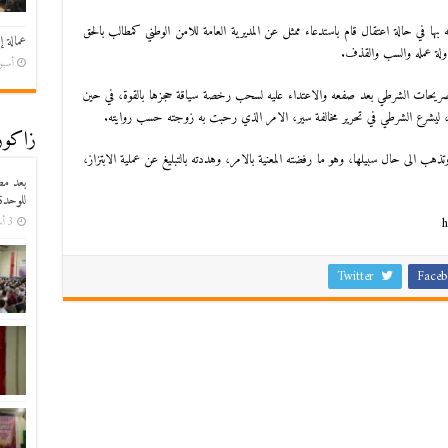
ها في حالة اعتقال قام باستدعاء ممثل عن المديرية العامة للامن الوطني كمطالب بالحق
عمالة إ
اولة عمله والسب والقذف.
أسبوع
ريحات الشرطي بعد صفعه والاعتداء عليه لسحب رخصة سياقة حجزها بالقوة، في حين
، ليشرع الشرطي في تحرير مخالفة سير، الامر الذي رحبت به زوجته حسب روايته.
زاكورة
ذهب الى حال سبيلها، وهو ما رفضته المعنية بالامر، وهددته بالتبليغ عن عملية الابتزاز،
بعد مط
للوحدة
h
3 أسابيع ago
Twitter
Faceb