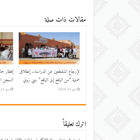
مقالات ذات صلة
لإرجاع المنقطعين عن الدراسة.. إنطلاق
إفطار جم
عملية “من اليافع إلى اليافع” ببني زولي
السجن الم
مايو 16, 2024
مايو 16, 2024
اترك تعليقاً