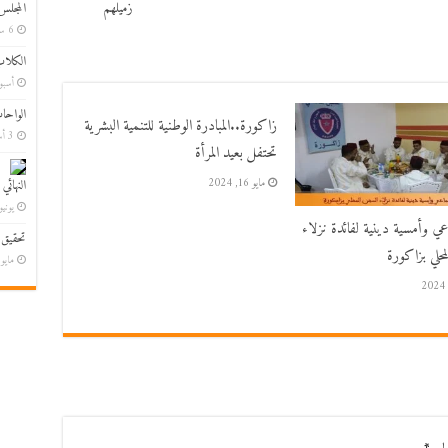
زميلهم
المجلس
6 ساعات ago
الكلاب
أسبوع
الواحا
زاكورة..المبادرة الوطنية للتنمية البشرية
3 أسابيع ago
تحتفل بعيد المرأة
النهائي
مايو 16, 2024
يونيو 7, 6
اعي وأمسية دينية لفائدة نزلاء
تحقيق 
حلي بزاكورة
مايو 30, 26