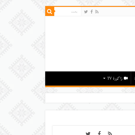
زاكورة TV