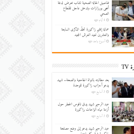
تفاصيل الحالة الصحية لشاب تعرض لدغة
أفعى بورزازات وتدخل عاجل للقطاع
الصحي
4 أيام ago
عمالة إقليم زاكورة تخلّد الذكرى السابعة
والعشرين لعيد العرش المجيد
أسبوع واحد ago
 TV
بعد مطالبته بالنواة الجامعية والصحة.. شهيد
يدعو أحزاب زاكورة للوحدة
3 أسابيع ago
عبد الرحيم شهيد يدق ناقوس الخطر حول
أزمة مياه الواحات بزاكورة
3 أسابيع ago
عبد الرحيم شهيد يدعو إلى وضع مصلحة
زاكورة فوق كل اعتبار