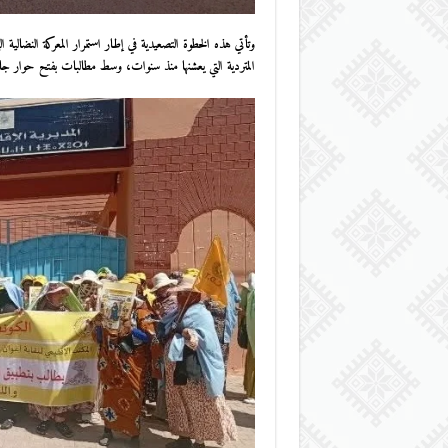
وتأتي هذه الخطوة التصعيدية في إطار استمرار المعركة النضالية الت
المتردية التي يعشنها منذ سنوات، وسط مطالبات بفتح حوار ج