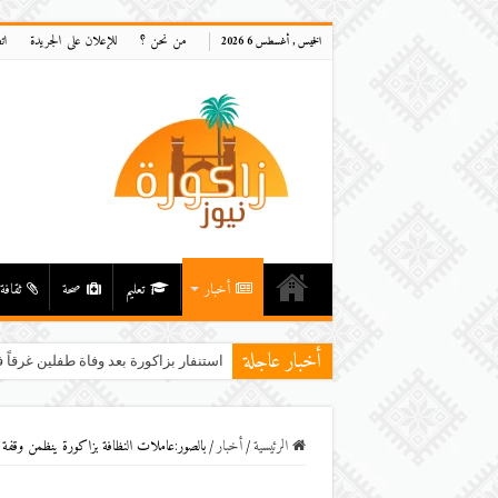
من نحن ؟
للإعلان على الجريدة
ات
الخميس , أغسطس 6 2026
أخبار
تعليم
صحة
ثقافة
أخبار عاجلة
الرئيسية
/
أخبار
/
بالصور:عاملات النظافة بزاكورة ينظمن وقفة ا