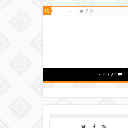
زاكورة TV