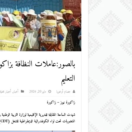
بالصور:عاملات النظافة بزاكو
التعليم
عصام أوخويا
مايو 20, 2026
أخبار
,
أخبار محلية
زاكورة نيوز – زاكورة
شهدت الساحة المقابلة للمديرية الإقليمية لوزارة التربية الو
المنضويات تحت لواء الكونفدرالية الديمقراطية للشغل (CDT).