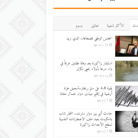
دث
اﻷكثر شعبية
تعاليق
وسوم
المجلس الوطني للصحافة.. الذي نريد
24 ساعة ago
استنفار بزاكورة بعد وفاة طفلين غرقاً في
واد درعة بأولاد يحيى لكراير
يوم واحد ago
بقوة 4.8 على سلم ريختر..تسجيل هزة
أرضية في إقليم ميدلت دون خسائر معلنة
3 أيام ago
حادث أليم يهز دوار سارت.. انتحار شاب
بتامكروت يعيد ملف الاضطرابات النفسية
لسطح الأحداث بزاكورة
3 أيام ago