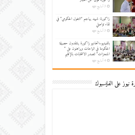
3 أسابيع ago
زاكورة: شهيد يهاجم “التغول الحكومي” في
لقاء تواصلي
3 أسابيع ago
بالفيديو..اتحاديو زاكورة ينتقدون حصيلة
الحكومة في الواحات ويراهنون على ”
المنجزات” لتصدر الانتخابات بالإقليم
4 أسابيع ago
 نيوز على الفايسبوك