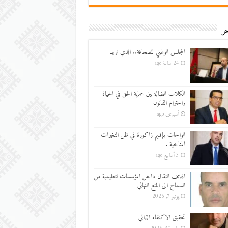
ر
المجلس الوطني للصحافة.. الذي نريد
24 ساعة ago
الكلاب الضالة بين حماية الحق في الحياة
واحترام القانون
أسبوعين ago
الواحات بإقليم زاكورة في ظل التغيرات
المناخية .
3 أسابيع ago
الهاتف النقال داخل المؤسسات لتعليمية من
السماح الى المنع النهائي
يونيو 7, 2026
تحقيق الاكتفاء الذاتي