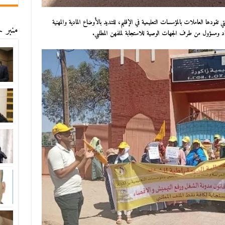
ي تقودها العاملات بالمؤسسات التعليمية في الإقليم، للتنديد بالأوضاع المادية والمهنية
منبر ح
اد ومسؤول من طرف الجهات الوصية للاستجابة لملفهن المطلبي.