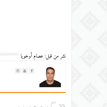
نشر من قبل: عصام أوخويا
السابق