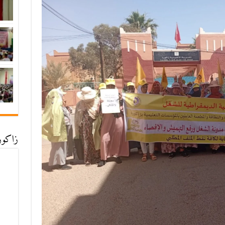
زاكورة