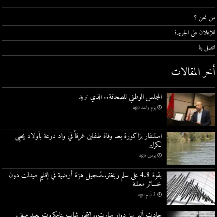
من نحن ؟
للإعلان على الجريدة
اتصل بنا
أخر المقالات
المجلس الوطني للصحافة.. الذي نريد
يوم واحد ago
استنفار بزاكورة بعد وفاة طفلين غرقاً في واد درعة بأولاد يحيى
لكراير
يومين ago
بقوة 4.8 على سلم ريختر..تسجيل هزة أرضية في إقليم ميدلت دون
خسائر معلنة
3 أيام ago
حادث أليم يهز دوار سارت.. انتحار شاب بتامكروت يعيد ملف