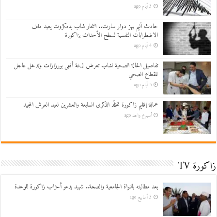
3 أيام ago
حادث أليم يهز دوار سارت.. انتحار شاب بتامكروت يعيد ملف
الاضطرابات النفسية لسطح الأحداث بزاكورة
4 أيام ago
تفاصيل الحالة الصحية لشاب تعرض لدغة أفعى بورزازات وتدخل عاجل
للقطاع الصحي
5 أيام ago
عمالة إقليم زاكورة تخلّد الذكرى السابعة والعشرين لعيد العرش المجيد
أسبوع واحد ago
زاكورة TV
بعد مطالبته بالنواة الجامعية والصحة.. شهيد يدعو أحزاب زاكورة للوحدة
3 أسابيع ago