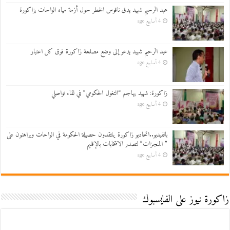
عبد الرحيم شهيد يدق ناقوس الخطر حول أزمة مياه الواحات بزاكورة
4 أسابيع ago
عبد الرحيم شهيد يدعو إلى وضع مصلحة زاكورة فوق كل اعتبار
4 أسابيع ago
زاكورة: شهيد يهاجم “التغول الحكومي” في لقاء تواصلي
4 أسابيع ago
بالفيديو..اتحاديو زاكورة ينتقدون حصيلة الحكومة في الواحات ويراهنون على
” المنجزات” لتصدر الانتخابات بالإقليم
4 أسابيع ago
زاكورة نيوز على الفايسبوك