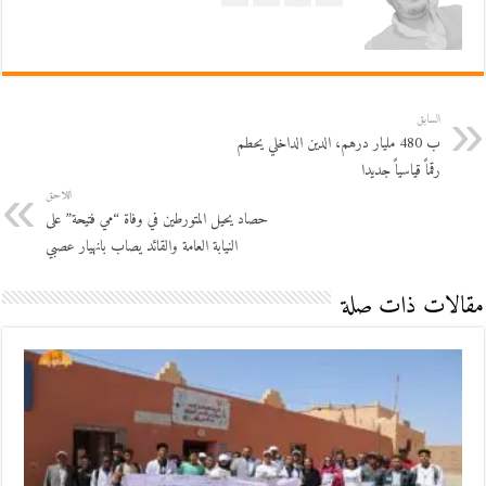
السابق
ب 480 مليار درهم، الدين الداخلي يحطم
رقماً قياسياً جديدا
اللاحق
حصاد يحيل المتورطين في وفاة “مي فتيحة” على
النيابة العامة والقائد يصاب بانهيار عصبي
مقالات ذات صلة