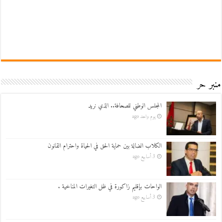
منبر حر
المجلس الوطني للصحافة.. الذي نريد
يوم واحد ago
الكلاب الضالة بين حماية الحق في الحياة واحترام القانون
3 أسابيع ago
الواحات بإقليم زاكورة في ظل التغيرات المناخية .
3 أسابيع ago