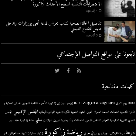
الاضطرابات النفسية لسطح الأحداث بزاكورة
4 أيام ago
تفاصيل الحالة الصحية لشاب تعرض لدغة أفعى بورزازات وتدخل
عاجل للقطاع الصحي
5 أيام ago
تابعونا على مواقع التواصل اﻹجتماعي
كلمات مفتاحية
zagora
zagoura
1000 يوم الاولى
INDH
إبراهيم دياز
ابن زاكورة
الأحياء الناقصة التجهيز
الحرائق
الحكاية و
المجلس الإقليمي
الفنون الشعبية
الشحات
الصحة
العمران
الغرق
الفنون الشعبية
الكرة الذهبية
المبادرة الوطنية
المجلس
تعليم
البلدي
المديرية الإقليمية
المعيدر
المنتخب الوطني
امتحانات
باك
بلغارية
تازرين
تافيلالت
جماعة زاكورة
حملة
دباز
زاكورة
رياضة
درعة
درعة تافيلالت
دورة يونيو
روائي مغربي
زكونو
ستارا زاكورة
طه العياشي
قسم