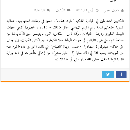
منصف بنعيسي
أبريل 21, 2016
اﻷرشيف
اترك تعليقا
الكتبيين المنخرطين في المبادرة الملكية “مليون محفظة”، دخلوا في وقفات احتجاجية، للمطالبة
بتسوية وضعيتهم المالية برسم الموسم الدراسي الحالي 2015 – 2016 ، خصوصا كتبيي جهات
البيضاء الكبرى ودرعة – تافيلالت، وكذا فاس – مكناس، الذين لم يتوصلوا حتى الآن بدفعة من
مستحقاتهم، على غرار نظرائهم في جهات الرباط-سلا-القنيطرة، ومراكش-تانسيفت، إلى جانب
بني ملال-الخنيفرة، إذ استفادوا -حسب جريدة “الصباح” التي نقلت الخبر في عددها ليوم غد-
من تحويلات بنسبة 30 في المائة حاليا (12 مليار سنتيم)، من إجمالي متأخرات في ذمة وزارة
التربية الوطنية بلغت حوالي 40 مليار سنتيم في هذا الشأن.