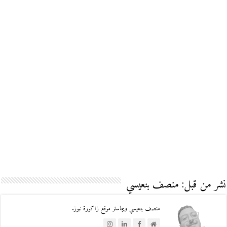
نشر من قبل: منصف بنعيسي
منصف بنعيسي ويبماستر موقع زاكورة نيوز.