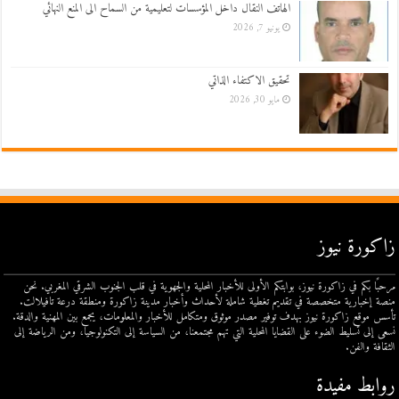
الهاتف النقال داخل المؤسسات لتعليمية من السماح الى المنع النهائي
يونيو 7, 2026
تحقيق الاكتفاء الذاتي
مايو 30, 2026
زاكورة نيوز
مرحبًا بكم في زاكورة نيوز، بوابتكم الأولى للأخبار المحلية والجهوية في قلب الجنوب الشرقي المغربي. نحن
منصة إخبارية متخصصة في تقديم تغطية شاملة لأحداث وأخبار مدينة زاكورة ومنطقة درعة تافيلالت.
تأسس موقع زاكورة نيوز بهدف توفير مصدر موثوق ومتكامل للأخبار والمعلومات، يجمع بين المهنية والدقة.
نسعى إلى تسليط الضوء على القضايا المحلية التي تهم مجتمعنا، من السياسة إلى التكنولوجيا، ومن الرياضة إلى
الثقافة والفن.
روابط مفيدة