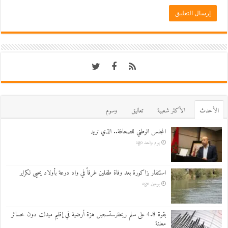
اﻷحدث
اﻷكثر شعبية
تعاليق
وسوم
المجلس الوطني للصحافة.. الذي نريد
يوم واحد ago
استنفار بزاكورة بعد وفاة طفلين غرقاً في واد درعة بأولاد يحيى لكراير
يومين ago
بقوة 4.8 على سلم ريختر..تسجيل هزة أرضية في إقليم ميدلت دون خسائر
معلنة