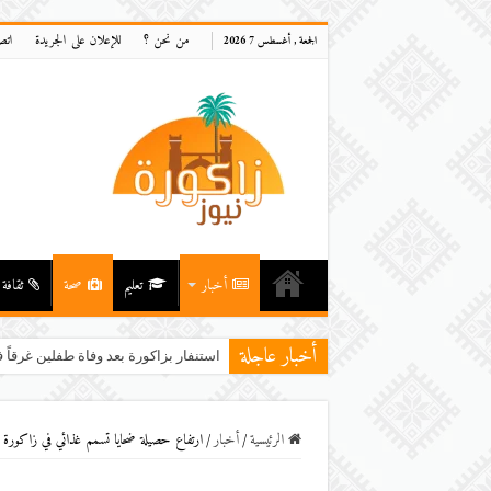
من نحن ؟
للإعلان على الجريدة
اتص
الجمعة , أغسطس 7 2026
أخبار
تعليم
صحة
ثقافة
أخبار عاجلة
استنفار بزاكورة بعد وفاة طفلين غرقاً ف
الرئيسية
/
أخبار
/
ارتفاع حصيلة ضحايا تسمم غذائي في زاكورة إلى 83 حالة استدعت الاستنفار