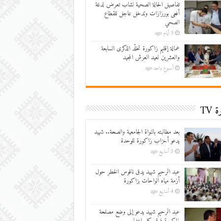
تفاصيل الحالة الصحية لشاب تعرض لدغة
أفعى بورزازات وتدخل عاجل للقطاع
الصحي
5 أيام ago
عمالة إقليم زاكورة تخلّد الذكرى السابعة
والعشرين لعيد العرش المجيد
أسبوع واحد ago
 TV
بعد مطالبته بالنواة الجامعية والصحة.. شهيد
يدعو أحزاب زاكورة للوحدة
3 أسابيع ago
عبد الرحيم شهيد يدق ناقوس الخطر حول
أزمة مياه الواحات بزاكورة
4 أسابيع ago
عبد الرحيم شهيد يدعو إلى وضع مصلحة
زاكورة فوق كل اعتبار