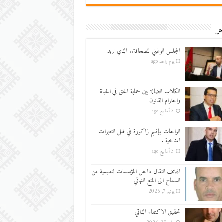
ر
المجلس الوطني للصحافة.. الذي نريد
يوم واحد ago
الكلاب الضالة بين حماية الحق في الحياة
واحترام القانون
3 أسابيع ago
الواحات بإقليم زاكورة في ظل التغيرات
المناخية .
3 أسابيع ago
الهاتف النقال داخل المؤسسات لتعليمية من
السماح الى المنع النهائي
يونيو 7, 2026
تحقيق الاكتفاء الذاتي