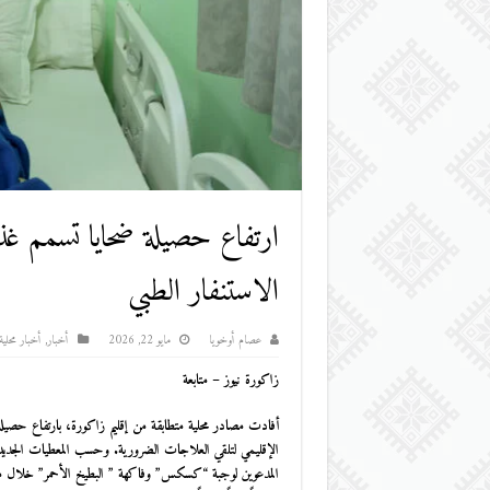
الاستنفار الطبي
عصام أوخويا
مايو 22, 2026
أخبار
,
أخبار محلية
زاكورة نيوز – متابعة
أفادت مصادر محلية متطابقة من إقليم زاكورة، بارتفاع حصيلة
الإقليمي لتلقي العلاجات الضرورية. وحسب المعطيات الجديدة،
المدعوين لوجبة “كسكس” وفاكهة ” البطيخ الأحمر” خلال من