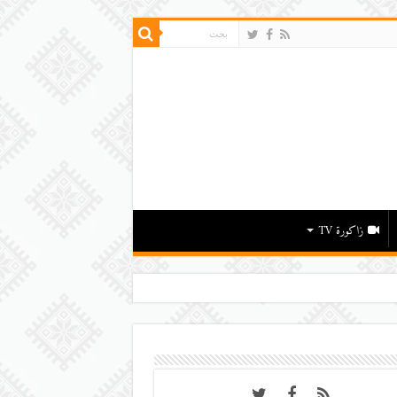
زاكورة TV