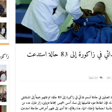
ارتفاع حصيلة ضحايا تسمم غذائي في زاكورة إلى 83 حالة استدعت
زاكورة
,
صحة
اترك تعليقا
 المصابين في حادثة
تسمم غذائي في زاكورة
إلى 83 حالة، تم نقلهم جميعاً إلى المستشفى
 فإن الحادثة تعود تفاصيلها إلى مساء أمس الخميس بجماعة تنزولين، إثر تناول عدد من
اسبة اجتماعية (عشاء انتهاء عدة وفاة)، مما أدى إلى ظهور أعراض مفاجئة استدعت