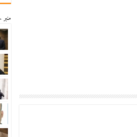
منبر ح