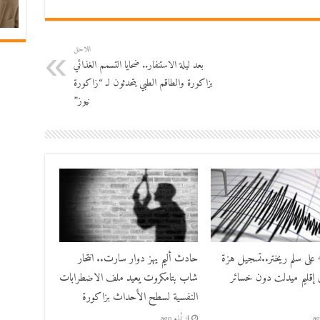
اللاحق
بعد ليلة الاستنفار.. ضحايا التسمم الغذائي
بزاكورة والطاقم الطبي يتحدثون لـ “زاكورة
نيوز”
بقوة 4.8 على سلم ريختر..تسجيل هزة
حادث أليم يهز دوار سارت.. انتحار
 إقليم ميدلت دون خسائر
شاب بتامكروت يعيد ملف الاضطرابات
النفسية لسطح الأحداث بزاكورة
4 أيام ago