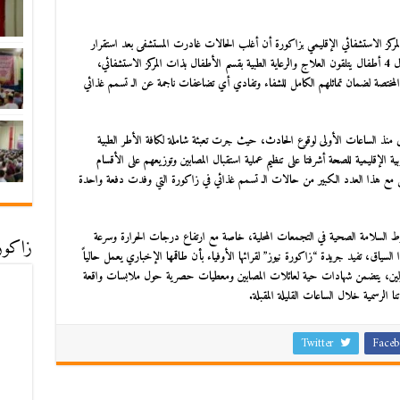
كز الاستشفائي الإقليمي بزاكورة أن أغلب الحالات غادرت المستشفى بعد استقرار
وضعها الصحي وتلقيها الإسعافات اللازمة. وفي المقابل، لا يزال 4 أطفال يتلقون العلاج والرعاية الطبية بقسم الأطفال بذات المركز الاستشفائي،
مختصة لضمان تماثلهم الكامل للشفاء وتفادي أي تضاعفات ناجمة عن الـ
تسمم غذائي
ى منذ الساعات الأولى لوقوع الحادث، حيث جرت تعبئة شاملة لكافة الأطر الطبية
ة الإقليمية للصحة أشرفتا على تنظيم عملية استقبال المصابين وتوزيعهم على الأقسام
مل مع هذا العدد الكبير من حالات الـ
تسمم غذائي في زاكورة
التي وفدت دفعة واحدة
ط السلامة الصحية في التجمعات المحلية، خاصة مع ارتفاع درجات الحرارة وسرعة
زاكورة
 السياق، تفيد جريدة
“زاكورة نيوز
” لقرائها الأوفياء بأن طاقمها الإخباري يعمل حالياً
زولين، يتضمن شهادات حية لعائلات المصابين ومعطيات حصرية حول ملابسات واقعة
ا الرسمية خلال الساعات القليلة المقبلة.
Twitter
Faceb