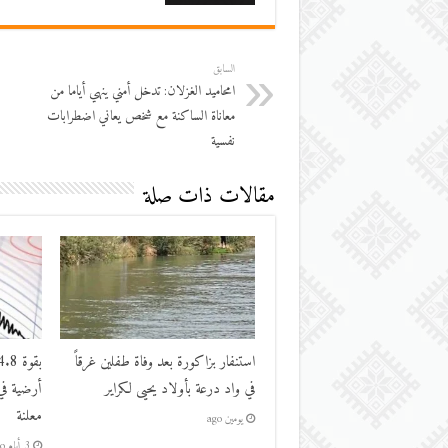
السابق
امحاميد الغزلان: تدخل أمني ينهي أياما من
معاناة الساكنة مع شخص يعاني اضطرابات
نفسية
مقالات ذات صلة
استنفار بزاكورة بعد وفاة طفلين غرقاً
في واد درعة بأولاد يحيى لكراير
أرضية في
معلنة
يومين ago
3 أيام ago