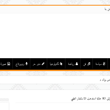
ل بنا
سياسة
فن
رياضة
تكنولوجيا
منبر حر
روبورتاج
صورة
ي واد درعة بأولاد يحيى لكراير
 الطبي