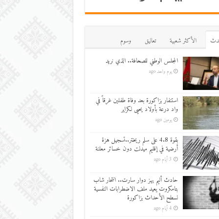
دث
اﻷكثر شعبية
تعاليق
وسوم
المجلس الوطني للصحافة.. الذي نريد
يوم واحد ago
استنفار بزاكورة بعد وفاة طفلين غرقاً في
واد درعة بأولاد يحيى لكراير
يومين ago
بقوة 4.8 على سلم ريختر..تسجيل هزة
أرضية في إقليم ميدلت دون خسائر معلنة
3 أيام ago
حادث أليم يهز دوار سارت.. انتحار شاب
بتامكروت يعيد ملف الاضطرابات النفسية
لسطح الأحداث بزاكورة
4 أيام ago