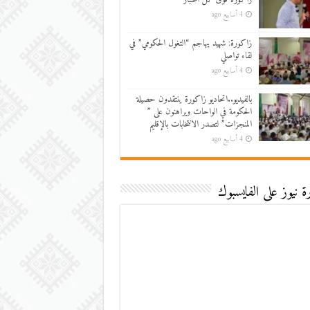
4 أسابيع ago
زاكورة: شهيد يهاجم “التغول الحكومي” في
لقاء تواصلي
4 أسابيع ago
بالفيديو..اتحاديو زاكورة ينتقدون حصيلة
الحكومة في الواحات ويراهنون على ”
المنجزات” لتصدر الانتخابات بالإقليم
4 أسابيع ago
 نيوز على الفايسبوك