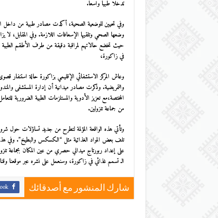
تدخلاً طبياً واسعاً.
وفي تحيين للوضعية الصحية، أكدت مصادر طبية من داخل المر
حيث تخضع حالاتهم لمراقبة دقيقة من طرف الأطقم الطبية ال
في زاكورة
،
وعاش المركز الاستشفائي الإقليمي بزاكورة حالة استنفار قصو
والتمريضية. وذكرت مصادر ميدانية أن إدارة المستشفى والمندوبي
المختصة،مع تعزيز الأدوية والمستلزمات الطبية الضرورية للتعا
من جماعة تنزولين.
وتأتي هذه الواقعة المؤلمة لتطرح من جديد تساؤلات حول شرو
تلف بعض المواد الغذائية مثل “الكسكس والبطيخ”. وفي هذا
على إعداد
ربورتاج ميداني حصري
من عين المكان بجماعة تن
الـ
تسمم غذائي في زاكورة
، وسنعمل على نشره عبر موقعنا وقناتن
ook
شارك المنشور مع أصدقائك