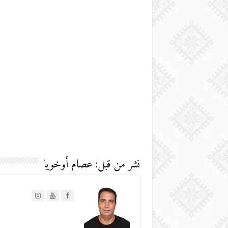
نشر من قبل: عصام أوخويا