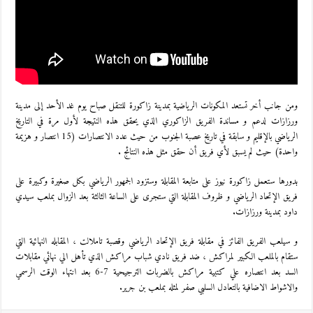
ومن جانب أخر تستعد المكونات الرياضية بمدينة زاكورة للتنقل صباح يوم غد الأحد إلى مدينة
ورزازات لدعم و مساندة الفريق الزاكوري الذي يحقق هذه النتيجة لأول مرة في التاريخ
الرياضي بالإقليم و سابقة في تاريخ عصبة الجنوب من حيث عدد الانتصارات (15 انتصار و هزيمة
واحدة) حيث لم يسبق لأي فريق أن حقق مثل هذه النتائج .
بدورها ستعمل زاكورة نيوز على متابعة المقابلة وستزود الجمهور الرياضي بكل صغيرة وكبيرة على
فريق الإتحاد الرياضي و ظروف المقابلة التي ستجرى على الساعة الثالثة بعد الزوال بملعب سيدي
داود بمدينة ورزازات.
و سيلعب الفريق الفائز في مقابلة فريق الإتحاد الرياضي وقصبة تاملالت ، المقابله النهائية التي
ستقام بالملعب الكبير لمراكش ، ضد فريق نادي شباب مراكش الذي تأهل الي نهائي مقابلات
السد بعد انتصاره علي كتبية مراكش بالضربات الترجيحية 7-6 بعد انتهاء الوقت الرسمي
والاشواط الاضافية بالتعادل السلبي صفر لمثله بملعب بن جرير.