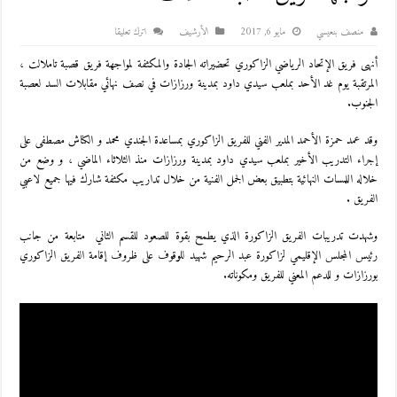
منصف بنعيسي
مايو 6, 2017
اﻷرشيف
اترك تعليقا
أنهى فريق الإتحاد الرياضي الزاكوري تحضيراته الجادة والمكثفة لمواجهة فريق قصبة تاملالت ،
المرتقبة يوم غد الأحد بملعب سيدي داود بمدينة ورزازات في نصف نهائي مقابلات السد لعصبة
الجنوب.
وقد عمد حمزة الأحمد المدير الفني للفريق الزاكوري بمساعدة الجندي محمد و الكناش مصطفى على
إجراء التدريب الأخير بملعب سيدي داود بمدينة ورزازات منذ الثلاثاء الماضي ، و وضع من
خلاله اللمسات النهائية بتطبيق بعض الجمل الفنية من خلال تداريب مكثفة شارك فيها جميع لاعبي
الفريق .
وشهدت تدريبات الفريق الزاكورة الذي يطمح بقوة للصعود للقسم الثاني متابعة من جانب
رئيس المجلس الإقليمي لزاكورة عبد الرحيم شهيد للوقوف على ظروف إقامة الفريق الزاكوري
بورزازات و للدعم المعني للفريق ومكوناته.