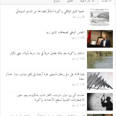
اﻷحدث
اﻷكثر شعبية
تعاليق
وسوم
جمعية الفيلم الوثائقي بزاكورة تستنكر إقصاءها من الدعم السينمائي
يومين ago
المجلس الوطني للصحافة.. الذي نريد
4 أيام ago
استنفار بزاكورة بعد وفاة طفلين غرقاً في واد درعة بأولاد يحيى لكراير
4 أيام ago
بقوة 4.8 على سلم ريختر..تسجيل هزة أرضية في إقليم ميدلت دون خسائر
معلنة
5 أيام ago
حادث أليم يهز دوار سارت.. انتحار شاب بتامكروت يعيد ملف
الاضطرابات النفسية لسطح الأحداث بزاكورة
6 أيام ago