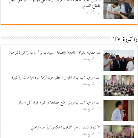
تفاصيل الحالة الصحية لشاب تعرض لدغة أفعى بورزازات وتدخل عاجل
للقطاع الصحي
7 أيام ago
زاكورة TV
بعد مطالبته بالنواة الجامعية والصحة.. شهيد يدعو أحزاب زاكورة للوحدة
4 أسابيع ago
عبد الرحيم شهيد يدق ناقوس الخطر حول أزمة مياه الواحات بزاكورة
4 أسابيع ago
عبد الرحيم شهيد يدعو إلى وضع مصلحة زاكورة فوق كل اعتبار
4 أسابيع ago
زاكورة: شهيد يهاجم “التغول الحكومي” في لقاء تواصلي
4 أسابيع ago