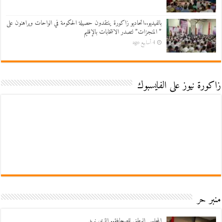
بالفيديو..اتحاديو زاكورة ينتقدون حصيلة الحكومة في الواحات ويراهنون على
” المنجزات” لتصدر الانتخابات بالإقليم
4 أسابيع ago
زاكورة نيوز على الفايسبوك
منبر حر
المجلس الوطني للصحافة.. الذي نريد