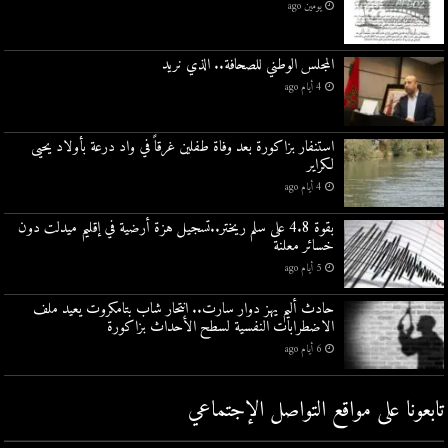
يومين ago
المجلس الوطني للصحافة.. الذي نريد
4 أيام ago
استنفار بزاكورة بعد وفاة طفلين غرقاً في واد درعة بأولاد يحيى
لكراير
4 أيام ago
بقوة 4.8 على سلم ريختر..تسجيل هزة أرضية في إقليم ميدلت دون
خسائر معلنة
5 أيام ago
حادث أليم يهز دوار سارت.. انتحار شاب بتامكروت يعيد ملف
الاضطرابات النفسية لسطح الأحداث بزاكورة
6 أيام ago
تابعونا على مواقع التواصل اﻹجتماعي