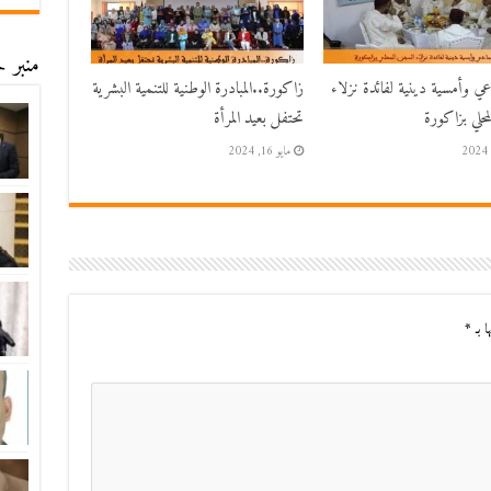
منبر ح
اعي وأمسية دينية لفائدة نزلاء
زاكورة..المبادرة الوطنية للتنمية البشرية
حلي بزاكورة
تحتفل بعيد المرأة
مايو 16, 2024
ا بـ
*