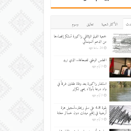
دث
اﻷكثر شعبية
تعاليق
وسوم
جمعية الفيلم الوثائقي بزاكورة تستنكر إقصاءها
من الدعم السينمائي
24 ساعة ago
المجلس الوطني للصحافة.. الذي نريد
3 أيام ago
استنفار بزاكورة بعد وفاة طفلين غرقاً في
واد درعة بأولاد يحيى لكراير
3 أيام ago
بقوة 4.8 على سلم ريختر..تسجيل هزة
أرضية في إقليم ميدلت دون خسائر معلنة
5 أيام ago