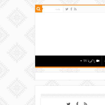
زاكورة TV