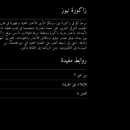
زاكورة نيوز
مرحبًا بكم في زاكورة نيوز، بوابتكم الأولى للأخبار المحلية والجهوية في قلب
الجنوب الشرقي المغربي. نحن منصة إخبارية متخصصة في تقديم تغطية شام
لأحداث وأخبار مدينة زاكورة ومنطقة درعة تافيلالت. تأسس موقع زاك
نيوز بهدف توفير مصدر موثوق ومتكامل للأخبار والمعلومات، يجمع بين المهن
والدقة. نسعى إلى تسليط الضوء على القضايا المحلية التي تهم مجتمعنا، من
السياسة إلى التكنولوجيا، ومن الرياضة إلى الثقافة والفن.
روابط مفيدة
من نحن ؟
للإعلان على الجريدة
اتصل بنا