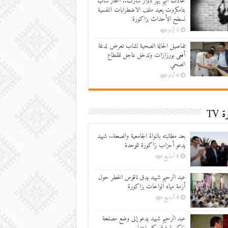
حادث أليم يهز دوار سارت.. انتحار شاب
بتامكروت يعيد ملف الاضطرابات النفسية
لسطح الأحداث بزاكورة
5 أيام ago
تفاصيل الحالة الصحية لشاب تعرض لدغة
أفعى بورزازات وتدخل عاجل للقطاع
الصحي
6 أيام ago
 TV
بعد مطالبته بالنواة الجامعية والصحة.. شهيد
يدعو أحزاب زاكورة للوحدة
4 أسابيع ago
عبد الرحيم شهيد يدق ناقوس الخطر حول
أزمة مياه الواحات بزاكورة
4 أسابيع ago
عبد الرحيم شهيد يدعو إلى وضع مصلحة
زاكورة فوق كل اعتبار