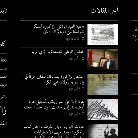
أخر المقالات
تاب
جمعية الفيلم الوثائقي بزاكورة تستنكر
لة
إقصاءها من الدعم السينمائي
ورة
24 ساعة ago
ية
كلم
المجلس الوطني للصحافة.. الذي نريد
3 أيام ago
1000 يوم الاول
الناقصة
استنفار بزاكورة بعد وفاة طفلين غرقاً في
الشعبية
واد درعة بأولاد يحيى لكراير
الإقليم
3 أيام ago
زاكورة
بقوة 4.8 على سلم ريختر..تسجيل هزة
زا
أرضية في إقليم ميدلت دون خسائر معلنة
5 أيام ago
القد
حادث أليم يهز دوار سارت.. انتحار شاب
بتامكروت يعيد ملف الاضطرابات
النفسية لسطح الأحداث بزاكورة