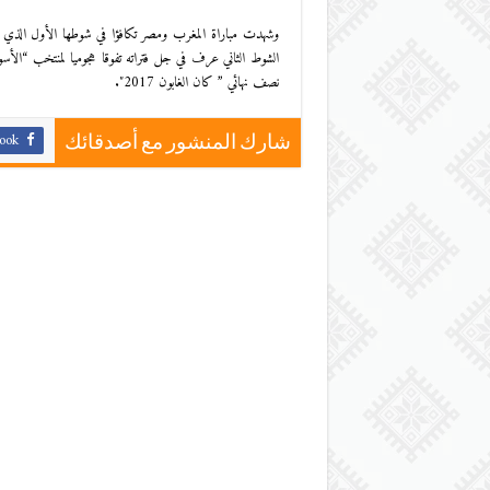
وشهدت مباراة المغرب ومصر تكافؤا في شوطها الأول الذي اتس
الشوط الثاني عرف في جل فتراته تفوقا هجوميا لمنتخب “الأس
نصف نهائي ” كان الغابون 2017″.
ook
شارك المنشور مع أصدقائك