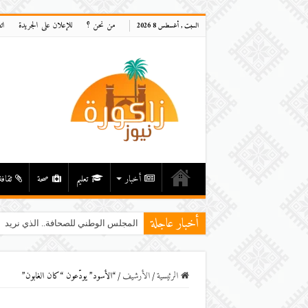
من نحن ؟
للإعلان على الجريدة
ات
السبت , أغسطس 8 2026
أخبار
تعليم
صحة
ثقافة
أخبار عاجلة
المجلس الوطني للصحافة.. الذي نريد
الرئيسية
/
اﻷرشيف
/
“الأسود” يودّعون “كان الغابون”