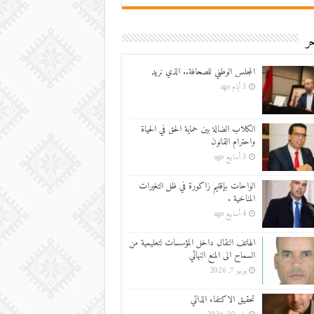
ر
المجلس الوطني للصحافة.. الذي نريد
3 أيام ago
الكلاب الضالة بين حماية الحق في الحياة
واحترام القانون
3 أسابيع ago
الواحات بإقليم زاكورة في ظل التغيرات
المناخية .
4 أسابيع ago
الهاتف النقال داخل المؤسسات لتعليمية من
السماح الى المنع النهائي
يونيو 7, 2026
تحقيق الاكتفاء الذاتي