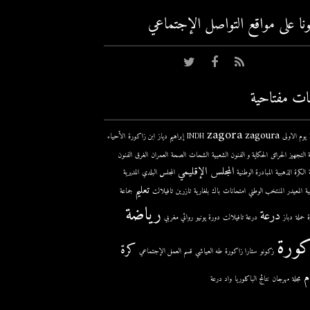
عونا على مواقع التواصل اﻹجتماعي
ات مفتاحية
zagora
zagoura
ى
INDH
إبراهيم دياز
ابن زاكورة
الأحياء
 التجهيز
الحرائق
الحكاية و الفنون الشعبية
الشحات
الصحة
العمران
الغرق
الفنون
المجلس الإقليمي
الكرة الذهبية
المبادرة الوطنية
المجلس البلدي
المديرية
تعليم
ية
المعيدر
المنتخب الوطني
امتحانات
باك
بلغارية
تازرين
تافيلالت
جماعة
رياضة
درعة
حملة
دباز
درعة تافيلالت
دورة يونيو
روائي مغربي
كورة
كرة
زكونو
ستارا زاكورة
طه العياشي
قسم العمل الإجتماعي
م
مجلة
مهرجان
نتائج الباكلوريا
واد درعة