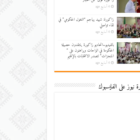
4 أسابيع ago
زاكورة: شهيد يهاجم “التغول الحكومي” في
لقاء تواصلي
4 أسابيع ago
بالفيديو..اتحاديو زاكورة ينتقدون حصيلة
الحكومة في الواحات ويراهنون على ”
المنجزات” لتصدر الانتخابات بالإقليم
4 أسابيع ago
 نيوز على الفايسبوك