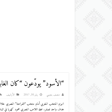
“الأسود” يودّعون “كان الغاب
منصف بنعيسي
يناير 30, 2017
اﻷرشيف
انهزم المنتخب المغربي أمام منتخب “الفراعنة” المصري خلال ال
هدف واحد لصفر، سجله اللاعب المصري محمود كهربا في الدقيقة