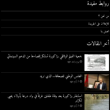
روابط مفيدة
من نحن ؟
للإعلان على الجريدة
اتصل بنا
أخر المقالات
جمعية الفيلم الوثائقي بزاكورة تستنكر إقصاءها من الدعم السينمائي
يوم واحد ago
المجلس الوطني للصحافة.. الذي نريد
3 أيام ago
استنفار بزاكورة بعد وفاة طفلين غرقاً في واد درعة بأولاد يحيى
لكراير
3 أيام ago