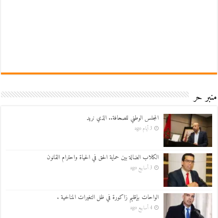
منبر حر
المجلس الوطني للصحافة.. الذي نريد
3 أيام ago
الكلاب الضالة بين حماية الحق في الحياة واحترام القانون
3 أسابيع ago
الواحات بإقليم زاكورة في ظل التغيرات المناخية .
4 أسابيع ago