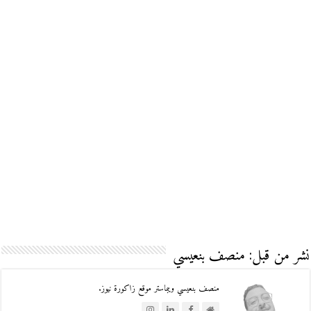
نشر من قبل: منصف بنعيسي
منصف بنعيسي ويبماستر موقع زاكورة نيوز.