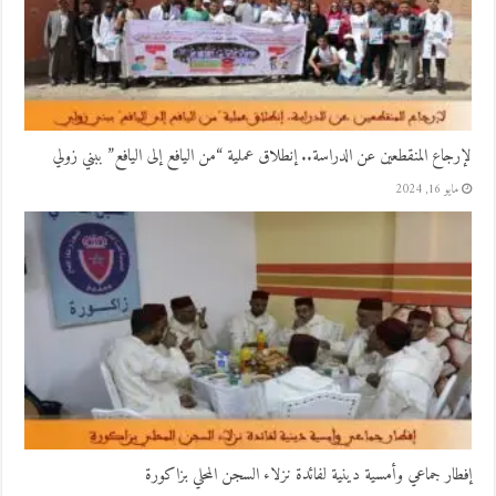
لإرجاع المنقطعين عن الدراسة.. إنطلاق عملية “من اليافع إلى اليافع” ببني زولي
مايو 16, 2024
إفطار جماعي وأمسية دينية لفائدة نزلاء السجن المحلي بزاكورة