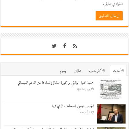
المقبلة في تعليقي.
اﻷحدث
اﻷكثر شعبية
تعاليق
وسوم
جمعية الفيلم الوثائقي بزاكورة تستنكر إقصاءها من الدعم السينمائي
يوم واحد ago
المجلس الوطني للصحافة.. الذي نريد
3 أيام ago