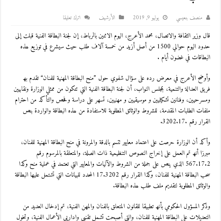
منصف بنعيسي
يوليو 9, 2019
اﻷرشيف
اترك تعليقا
قال وزیر الثقافة والاتصال، محمد الأعرج، الیوم الاثنین بالرباط، إن لجنة البطاقة الفنیة قبلت إلى
حدود الیوم حوالي 1500 من أصل أزید من خمسة آلاف طلب حیث سیشرع في توزیع ھذه
البطاقات في غضون أیام .
وأوضح الأعرج في معرض رده على سؤال شفوي حول ”منح البطاقة المھنیة للفنان“ تقدم بھ
فریق العدالة والتنمیة، بمجلس النواب، أن لجنة البطاقة الفنیة التي تتكون من ممثلي الوزارة ونقابیین
ومسرحیین، وفنانین تشكیلیین و موسیقیین و مھنیین، تسھر على دراسة وفحص والتأكد من احترام
ملفات الطلبات المقدمة، للشروط والوثائق المطلوبة للاستفادة من ھذه البطاقة والواردة بنص
القرار رقم .3202.17.
وأكد أن الوزارة حرصت على اعتماد معاییر تتسم بالدقة والمرونة في منح البطاقة المھنیة للفنان،
مبرزا أنھ تم العمل على إخراج النصوص التنظیمیة ذات الصلة، والمتعلقة بالمرسوم رقم
567.17.2 الذي ینص على جملة من الشروط والآلیات والمعاییر التي تعتمد في عملیة منح وكذا
سحب البطاقة المھنیة للفنان، وكذا القرار رقم 17.3202 المحدد للبیانات التي تشتمل علیھا البطاقة
والوثائق المطلوبة لتقدیم ملف طلب ھذه البطاقة.
وذكر المسؤول الحكومي بأنھ تطبیقا للقانون المتعلق بالفنان والمھن الفنیة، تم إدخال العدید من
التعدیلات على البطاقة المھنیة للفنان، والتي أصبحت تشمل تقنیي وإداریي الأعمال الفنیة، وتخول