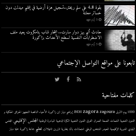
بقوة 4.8 على سلم ريختر..تسجيل هزة أرضية في إقليم ميدلت دون
خسائر معلنة
5 أيام ago
حادث أليم يهز دوار سارت.. انتحار شاب بتامكروت يعيد ملف
الاضطرابات النفسية لسطح الأحداث بزاكورة
5 أيام ago
تابعونا على مواقع التواصل اﻹجتماعي
كلمات مفتاحية
zagora
zagoura
1000 يوم الاولى
INDH
إبراهيم دياز
ابن زاكورة
الأحياء الناقصة التجهيز
الحرائق
الحكاية و
المجلس الإقليمي
الفنون الشعبية
الشحات
الصحة
العمران
الغرق
الفنون الشعبية
الكرة الذهبية
المبادرة الوطنية
المجلس
تعليم
البلدي
المديرية الإقليمية
المعيدر
المنتخب الوطني
امتحانات
باك
بلغارية
تازرين
تافيلالت
جماعة زاكورة
حملة
دباز