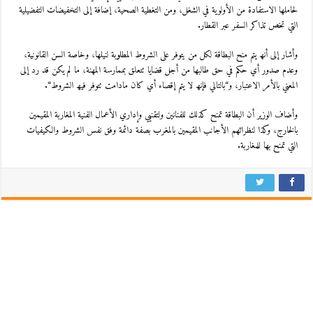
لحاملھا الاستفادة من الأولویة في الشغل، ومن التغطیة الصحیة، إضافة إلى التخفیضات التفضیلیة
التي تخص تذاكر السفر عبر القطار.
وأشار إلى أنھ یتم منح البطاقة لكل من یتوفر على الشروط المطلوبة لنیلھا، وخاصة السن القانونیة،
وعدم صدور أي حكم في حق طالبھا من أجل قضایا تتعلق بممارسة المھنة، ما لم یكن قد رد إلى
المعني بالأمر الاعتبار، و“بالتالي فإنھ لا یتم إقصاء أي كان مادامت تتوفر فیھ الشروط“.
وأضاف الوزیر أن البطاقة تمنح كذلك للفنانین ولتقنیي وإداري الأعمال الفنیة المغاربة المقیمین
بالخارج، وكذا لنظرائھم الأجانب المقیمین بالمغرب بصفة دائمة وفق نفس الشروط والكیفیات
التي تمنح بھا للمغاربة.