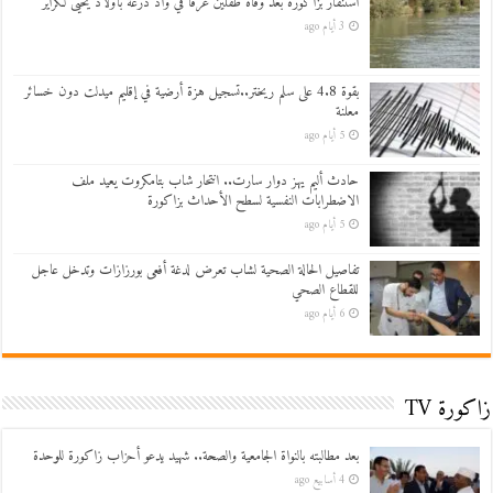
استنفار بزاكورة بعد وفاة طفلين غرقاً في واد درعة بأولاد يحيى لكراير
3 أيام ago
بقوة 4.8 على سلم ريختر..تسجيل هزة أرضية في إقليم ميدلت دون خسائر
معلنة
5 أيام ago
حادث أليم يهز دوار سارت.. انتحار شاب بتامكروت يعيد ملف
الاضطرابات النفسية لسطح الأحداث بزاكورة
5 أيام ago
تفاصيل الحالة الصحية لشاب تعرض لدغة أفعى بورزازات وتدخل عاجل
للقطاع الصحي
6 أيام ago
زاكورة TV
بعد مطالبته بالنواة الجامعية والصحة.. شهيد يدعو أحزاب زاكورة للوحدة
4 أسابيع ago