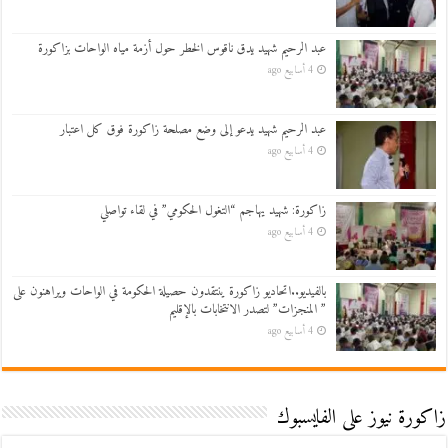
عبد الرحيم شهيد يدق ناقوس الخطر حول أزمة مياه الواحات بزاكورة
4 أسابيع ago
عبد الرحيم شهيد يدعو إلى وضع مصلحة زاكورة فوق كل اعتبار
4 أسابيع ago
زاكورة: شهيد يهاجم “التغول الحكومي” في لقاء تواصلي
4 أسابيع ago
بالفيديو..اتحاديو زاكورة ينتقدون حصيلة الحكومة في الواحات ويراهنون على
” المنجزات” لتصدر الانتخابات بالإقليم
4 أسابيع ago
زاكورة نيوز على الفايسبوك