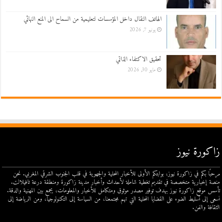
الهاتف النقال داخل المؤسسات لتعليمية من السماح الى المنع النهائي
يونيو 7, 2026
تحقيق الاكتفاء الذاتي
مايو 30, 2026
زاكورة نيوز
مرحبًا بكم في زاكورة نيوز، بوابتكم الأولى للأخبار المحلية والجهوية في قلب الجنوب الشرقي المغربي. نحن
منصة إخبارية متخصصة في تقديم تغطية شاملة لأحداث وأخبار مدينة زاكورة ومنطقة درعة تافيلالت.
تأسس موقع زاكورة نيوز بهدف توفير مصدر موثوق ومتكامل للأخبار والمعلومات، يجمع بين المهنية والدقة.
نسعى إلى تسليط الضوء على القضايا المحلية التي تهم مجتمعنا، من السياسة إلى التكنولوجيا، ومن الرياضة إلى
الثقافة والفن.