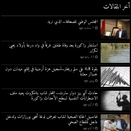
أخر المقالات
المجلس الوطني للصحافة.. الذي نريد
7 ساعات ago
استنفار بزاكورة بعد وفاة طفلين غرقاً في واد درعة بأولاد يحيى
لكراير
13 ساعة ago
بقوة 4.8 على سلم ريختر..تسجيل هزة أرضية في إقليم ميدلت دون
خسائر معلنة
يومين ago
حادث أليم يهز دوار سارت.. انتحار شاب بتامكروت يعيد ملف
الاضطرابات النفسية لسطح الأحداث بزاكورة
3 أيام ago
تفاصيل الحالة الصحية لشاب تعرض لدغة أفعى بورزازات وتدخل
عاجل للقطاع الصحي
3 أيام ago