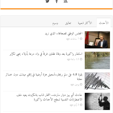
اﻷحدث
اﻷكثر شعبية
تعاليق
وسوم
المجلس الوطني للصحافة.. الذي نريد
7 ساعات ago
استنفار بزاكورة بعد وفاة طفلين غرقاً في واد درعة بأولاد يحيى لكراير
13 ساعة ago
بقوة 4.8 على سلم ريختر..تسجيل هزة أرضية في إقليم ميدلت دون خسائر
معلنة
يومين ago
حادث أليم يهز دوار سارت.. انتحار شاب بتامكروت يعيد ملف
الاضطرابات النفسية لسطح الأحداث بزاكورة
3 أيام ago