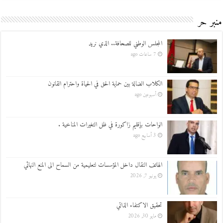
منبر حر
المجلس الوطني للصحافة.. الذي نريد
7 ساعات ago
الكلاب الضالة بين حماية الحق في الحياة واحترام القانون
أسبوعين ago
الواحات بإقليم زاكورة في ظل التغيرات المناخية .
3 أسابيع ago
الهاتف النقال داخل المؤسسات لتعليمية من السماح الى المنع النهائي
يونيو 7, 2026
تحقيق الاكتفاء الذاتي
مايو 30, 2026