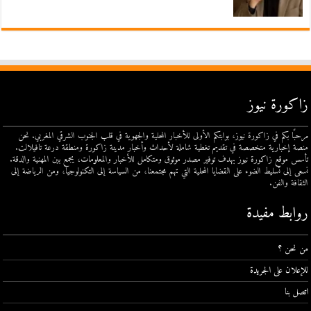
زاكورة نيوز
مرحبًا بكم في زاكورة نيوز، بوابتكم الأولى للأخبار المحلية والجهوية في قلب الجنوب الشرقي المغربي. نحن
منصة إخبارية متخصصة في تقديم تغطية شاملة لأحداث وأخبار مدينة زاكورة ومنطقة درعة تافيلالت.
تأسس موقع زاكورة نيوز بهدف توفير مصدر موثوق ومتكامل للأخبار والمعلومات، يجمع بين المهنية والدقة.
نسعى إلى تسليط الضوء على القضايا المحلية التي تهم مجتمعنا، من السياسة إلى التكنولوجيا، ومن الرياضة إلى
الثقافة والفن.
روابط مفيدة
من نحن ؟
للإعلان على الجريدة
اتصل بنا