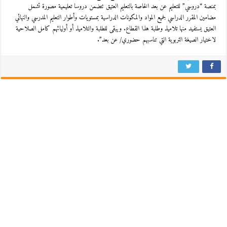
بمنصة “دروسي” للتعليم عن بعد الخاصة بالتعليم العتيق تتضمن دروسا تعليمية مصورة تشمل
مضامين المقرر الدراسي لجميع المواد والمكونات الدراسية بمستويات وأطوار التعليم المدرسي والنهائي
العتيق يستفيد منها تلاميذ وطلبة هذا القطاع. ويبقى للطلبة والتلاميذ أو أوليائهم كامل الصلاحية
لاختيار الصيغة التربوية التي تناسبهم حضوري/ عن بعد”.