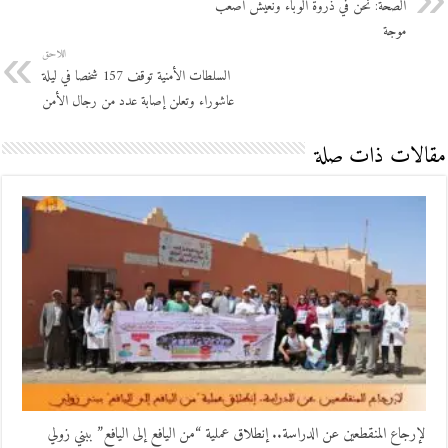
الصحة: نحن في ذروة الوباء ونعيش أصعب
موجة
اللاحق
السلطات الأمنية توقف 157 شخصا في ليلة
عاشوراء وتعلن إصابة عدد من رجال الأمن
مقالات ذات صلة
لإرجاع المنقطعين عن الدراسة.. إنطلاق عملية “من اليافع إلى اليافع” ببني زولي