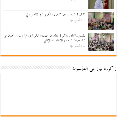
زاكورة: شهيد يهاجم “التغول الحكومي” في لقاء تواصلي
3 أسابيع ago
بالفيديو..اتحاديو زاكورة ينتقدون حصيلة الحكومة في الواحات ويراهنون على
” المنجزات” لتصدر الانتخابات بالإقليم
4 أسابيع ago
زاكورة نيوز على الفايسبوك