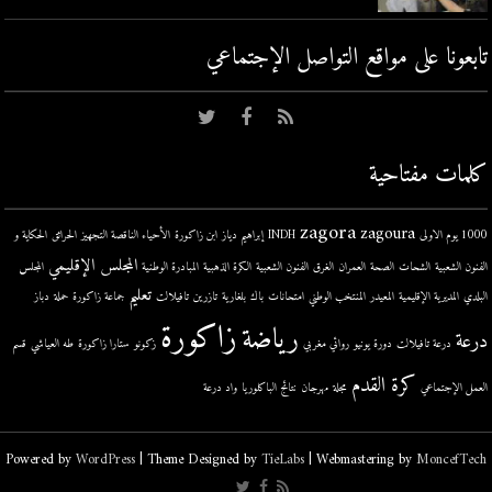
تابعونا على مواقع التواصل اﻹجتماعي
كلمات مفتاحية
zagora
zagoura
1000 يوم الاولى
INDH
إبراهيم دياز
ابن زاكورة
الأحياء الناقصة التجهيز
الحرائق
الحكاية و
المجلس الإقليمي
الفنون الشعبية
الشحات
الصحة
العمران
الغرق
الفنون الشعبية
الكرة الذهبية
المبادرة الوطنية
المجلس
تعليم
البلدي
المديرية الإقليمية
المعيدر
المنتخب الوطني
امتحانات
باك
بلغارية
تازرين
تافيلالت
جماعة زاكورة
حملة
دباز
زاكورة
رياضة
درعة
درعة تافيلالت
دورة يونيو
روائي مغربي
زكونو
ستارا زاكورة
طه العياشي
قسم
كرة القدم
العمل الإجتماعي
مجلة
مهرجان
نتائج الباكلوريا
واد درعة
Powered by
WordPress
| Theme Designed by
TieLabs
| Webmastering by
MoncefTech