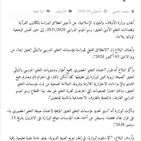
منصف بنعيسي
أغسطس 30, 2020
اﻷرشيف
اترك تعليقا
أعلنت وزارة الأوقاف والشؤون الإسلامية، عن تأجيل انطلاق الدراسة بالكتاتيب القرآنية
وفضاءات التعليم الأولي العتيق، برسم الموسم الدراسي 2021/2020، إلى حين تحسن الوضعية
الوبائية ببلادنا.
وأضاف البلاغ إن “الانطلاق الفعلي للدراسة بمؤسسات التعليم المدرسي والنهائي العتيق ابتداء من
يوم الاثنين 05 أكتوبر 2020”.
وأكد البلاغ أنه تقرر “اعتماد التعليم الحضوري بجميع أطوار ومستويات التعليم المدرسي والنهائي
العتيق كصيغة تربوية تميل الوزارة إلى تطبيقها كلما أمكن ذلك، في احترام تام وصارم لجميع
التدابير والإجراءات الاحترازية اللازمة وشروط السلامة الصحية من لدن مؤسسات التعليم
العتيق، وذلك اعتبارا للصعوبات التي اعترضت تجربة التعليم عن بعد بهذا القطاع برسم الموسم
الدراسي الفارط، والمتصلة بالظروف الاجتماعية والمادية للمتعلمين”.
وذكرت الوزارة أنه “سيتم تحديد مؤسسات التعليم العتيق المؤهلة لاعتماد صيغة التعليم الحضوري بناء
على قرار لجان مختصة، وسيعلن عن أسماء هذه المؤسسات بموقع الوزارة على الانترنيت بتاريخ 15
سبتمبر 2020”.
وأردف البلاغ، “كما ستقوم الوزارة، في إطار تنويع الصيغ التربوية، بتوفير مادة علمية تعليمية رقمية