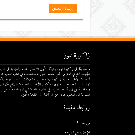
زاكورة نيوز
مرحبًا بكم في زاكورة نيوز، بوابتكم الأولى للأخبار المحلية والجهوية في قلب
الجنوب الشرقي المغربي. نحن منصة إخبارية متخصصة في تقديم تغطية شام
لأحداث وأخبار مدينة زاكورة ومنطقة درعة تافيلالت. تأسس موقع زاك
نيوز بهدف توفير مصدر موثوق ومتكامل للأخبار والمعلومات، يجمع بين المهن
والدقة. نسعى إلى تسليط الضوء على القضايا المحلية التي تهم مجتمعنا، من
السياسة إلى التكنولوجيا، ومن الرياضة إلى الثقافة والفن.
روابط مفيدة
من نحن ؟
للإعلان على الجريدة