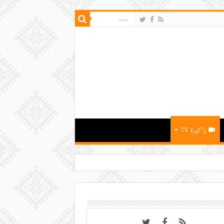
زاكورة TV