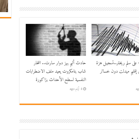
بقوة 4.8 على سلم ريختر..تسجيل هزة
حادث أليم يهز دوار سارت.. انتحار
 إقليم ميدلت دون خسائر
شاب بتامكروت يعيد ملف الاضطرابات
النفسية لسطح الأحداث بزاكورة
4 أيام ago