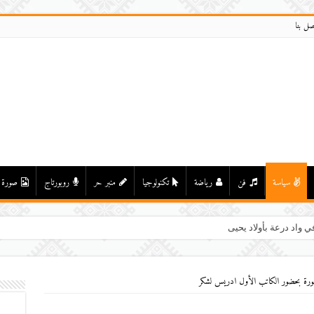
صل بنا
سياسة
فن
رياضة
تكنولوجيا
منبر حر
روبورتاج
صورة
ي واد درعة بأولاد يحيى لكراير
اكورة بحضور الكاتب الأول ادريس لشكر