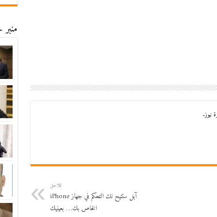
منبر ح
 نيوز.
اللاحق
آبل ستتيح لك التحكم في جهاز iPhone
الخاص بك… بعينيك