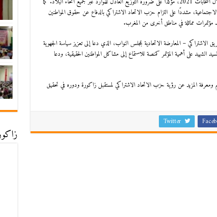
في كلمته، استعرض السيد إدريس لشكر إنجازات الحزب خلال انتخابات 2021، مؤكدًا على ضرورة التوزيع العادل للموارد عبر جميع أنحاء البلاد. كما
 الاجتماعية، مشددًا على التزام حزب الاتحاد الاشتراكي بالدفاع عن حقوق المواطنين
د مؤتمرات مماثلة في مناطق أخرى من المغرب.
ريق الاشتراكي – المعارضة الاتحادية بمجلس النواب، الذي دعا إلى تعزيز سياسة الجهوية
د الشهيد على أهمية المؤتمر كمنصة للاستماع إلى مشاكل المواطنين الحقيقية، ودعا
هم ومعرفة المزيد عن رؤية حزب الاتحاد الاشتراكي لمستقبل زاكورة ودوره في تحقيق
Twitter
Faceb
زاكورة