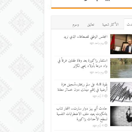
دث
اﻷكثر شعبية
تعاليق
وسوم
المجلس الوطني للصحافة.. الذي نريد
يوم واحد ago
استنفار بزاكورة بعد وفاة طفلين غرقاً في
واد درعة بأولاد يحيى لكراير
يوم واحد ago
بقوة 4.8 على سلم ريختر..تسجيل هزة
أرضية في إقليم ميدلت دون خسائر معلنة
3 أيام ago
حادث أليم يهز دوار سارت.. انتحار شاب
بتامكروت يعيد ملف الاضطرابات النفسية
لسطح الأحداث بزاكورة
4 أيام ago