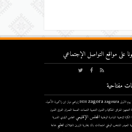
عونا على مواقع التواصل اﻹجتماعي
ات مفتاحية
zagora
zagoura
ى
INDH
إبراهيم دياز
ابن زاكورة
الأحياء
 التجهيز
الحرائق
الحكاية و الفنون الشعبية
الشحات
الصحة
العمران
الغرق
الفنون
المجلس الإقليمي
الكرة الذهبية
المبادرة الوطنية
المجلس البلدي
المديرية
تعليم
ية
المعيدر
المنتخب الوطني
امتحانات
باك
بلغارية
تازرين
تافيلالت
جماعة