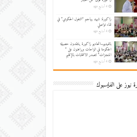
4 أسابيع ago
زاكورة: شهيد يهاجم “التغول الحكومي” في
لقاء تواصلي
4 أسابيع ago
بالفيديو..اتحاديو زاكورة ينتقدون حصيلة
الحكومة في الواحات ويراهنون على ”
المنجزات” لتصدر الانتخابات بالإقليم
4 أسابيع ago
 نيوز على الفايسبوك