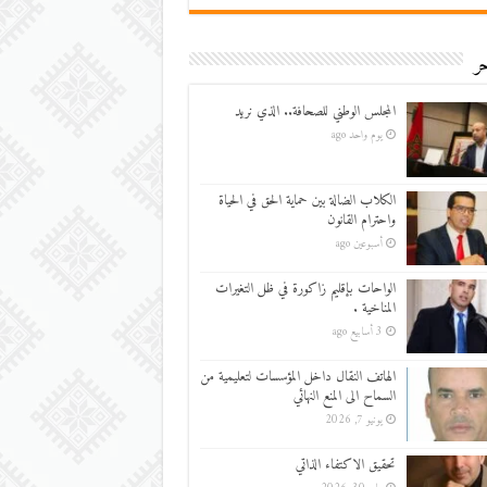
ر
المجلس الوطني للصحافة.. الذي نريد
يوم واحد ago
الكلاب الضالة بين حماية الحق في الحياة
واحترام القانون
أسبوعين ago
الواحات بإقليم زاكورة في ظل التغيرات
المناخية .
3 أسابيع ago
الهاتف النقال داخل المؤسسات لتعليمية من
السماح الى المنع النهائي
يونيو 7, 2026
تحقيق الاكتفاء الذاتي