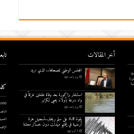
أخر المقالات
تاب
المجلس الوطني للصحافة.. الذي نريد
لة
يوم واحد ago
ورة
ية
كلم
استنفار بزاكورة بعد وفاة طفلين غرقاً في
واد درعة بأولاد يحيى لكراير
1000 يوم الاول
يوم واحد ago
الناقصة
بقوة 4.8 على سلم ريختر..تسجيل هزة
الشعبية
أرضية في إقليم ميدلت دون خسائر معلنة
الإقليم
3 أيام ago