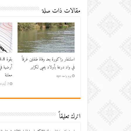
مقالات ذات صلة
استنفار بزاكورة بعد وفاة طفلين غرقاً
في واد درعة بأولاد يحيى لكراير
أرضية في
معلنة
يوم واحد ago
3 أيام ago
اترك تعليقاً