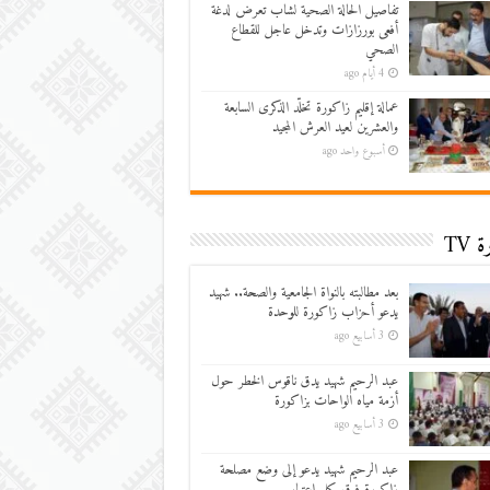
تفاصيل الحالة الصحية لشاب تعرض لدغة
أفعى بورزازات وتدخل عاجل للقطاع
الصحي
4 أيام ago
عمالة إقليم زاكورة تخلّد الذكرى السابعة
والعشرين لعيد العرش المجيد
أسبوع واحد ago
 TV
بعد مطالبته بالنواة الجامعية والصحة.. شهيد
يدعو أحزاب زاكورة للوحدة
3 أسابيع ago
عبد الرحيم شهيد يدق ناقوس الخطر حول
أزمة مياه الواحات بزاكورة
3 أسابيع ago
عبد الرحيم شهيد يدعو إلى وضع مصلحة
زاكورة فوق كل اعتبار