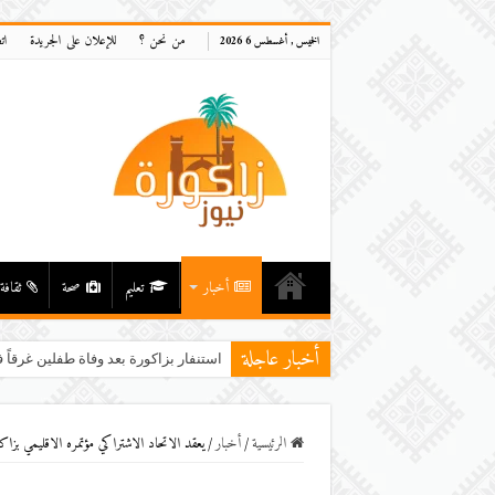
من نحن ؟
للإعلان على الجريدة
ات
الخميس , أغسطس 6 2026
أخبار
تعليم
صحة
ثقافة
أخبار عاجلة
استنفار بزاكورة بعد وفاة طفلين غرقاً ف
الرئيسية
/
أخبار
/
يعقد الاتحاد الاشتراكي مؤتمره الاقليمي بز