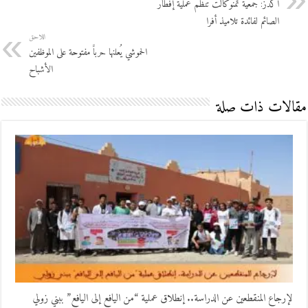
أكدز: جمعية تمنوكالت تنظم عملية إفطار
الصائم لفائدة تلاميذ أفرا
اللاحق
الحموشي يُعلنها حرباََ مفتوحة على الموظفين
الأشباح
مقالات ذات صلة
لإرجاع المنقطعين عن الدراسة.. إنطلاق عملية “من اليافع إلى اليافع” ببني زولي