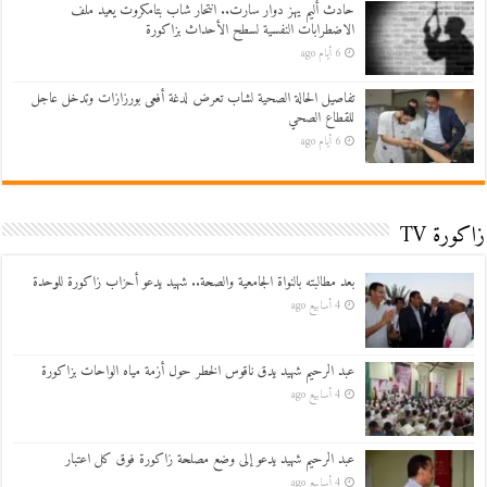
حادث أليم يهز دوار سارت.. انتحار شاب بتامكروت يعيد ملف
الاضطرابات النفسية لسطح الأحداث بزاكورة
6 أيام ago
تفاصيل الحالة الصحية لشاب تعرض لدغة أفعى بورزازات وتدخل عاجل
للقطاع الصحي
6 أيام ago
زاكورة TV
بعد مطالبته بالنواة الجامعية والصحة.. شهيد يدعو أحزاب زاكورة للوحدة
4 أسابيع ago
عبد الرحيم شهيد يدق ناقوس الخطر حول أزمة مياه الواحات بزاكورة
4 أسابيع ago
عبد الرحيم شهيد يدعو إلى وضع مصلحة زاكورة فوق كل اعتبار
4 أسابيع ago