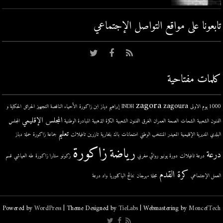
تابعونا على مواقع التواصل اﻹجتماعي
كلمات مفتاحية
zagora
zagoura
1000 يوم الاولى
INDH
إبراهيم دياز
ابن زاكورة
الأحياء الناقصة التجهيز
الحرائق
الحكاية و
المجلس الإقليمي
الفنون الشعبية
الشحات
الصحة
العمران
الغرق
الفنون الشعبية
الكرة الذهبية
المبادرة الوطنية
المجلس
تعليم
البلدي
المديرية الإقليمية
المعيدر
المنتخب الوطني
امتحانات
باك
بلغارية
تازرين
تافيلالت
جماعة زاكورة
حملة
دباز
زاكورة
رياضة
درعة
درعة تافيلالت
دورة يونيو
روائي مغربي
زكونو
ستارا زاكورة
طه العياشي
قسم
كرة القدم
العمل الإجتماعي
مجلة
مهرجان
نتائج الباكلوريا
واد درعة
Powered by
WordPress
| Theme Designed by
TieLabs
| Webmastering by
MoncefTech