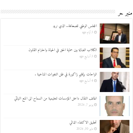
منبر حر
المجلس الوطني للصحافة.. الذي نريد
3 أيام ago
الكلاب الضالة بين حماية الحق في الحياة واحترام القانون
3 أسابيع ago
الواحات بإقليم زاكورة في ظل التغيرات المناخية .
4 أسابيع ago
الهاتف النقال داخل المؤسسات لتعليمية من السماح الى المنع النهائي
يونيو 7, 2026
تحقيق الاكتفاء الذاتي
مايو 30, 2026