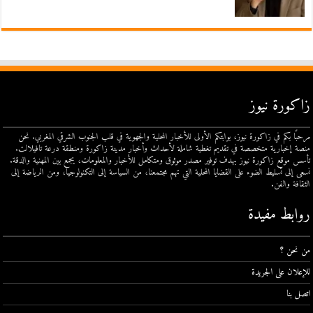
زاكورة نيوز
مرحبًا بكم في زاكورة نيوز، بوابتكم الأولى للأخبار المحلية والجهوية في قلب الجنوب الشرقي المغربي. نحن
منصة إخبارية متخصصة في تقديم تغطية شاملة لأحداث وأخبار مدينة زاكورة ومنطقة درعة تافيلالت.
تأسس موقع زاكورة نيوز بهدف توفير مصدر موثوق ومتكامل للأخبار والمعلومات، يجمع بين المهنية والدقة.
نسعى إلى تسليط الضوء على القضايا المحلية التي تهم مجتمعنا، من السياسة إلى التكنولوجيا، ومن الرياضة إلى
الثقافة والفن.
روابط مفيدة
من نحن ؟
للإعلان على الجريدة
اتصل بنا