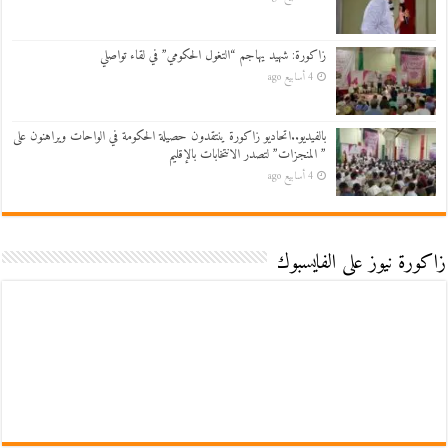
زاكورة: شهيد يهاجم “التغول الحكومي” في لقاء تواصلي
4 أسابيع ago
بالفيديو..اتحاديو زاكورة ينتقدون حصيلة الحكومة في الواحات ويراهنون على
” المنجزات” لتصدر الانتخابات بالإقليم
4 أسابيع ago
زاكورة نيوز على الفايسبوك