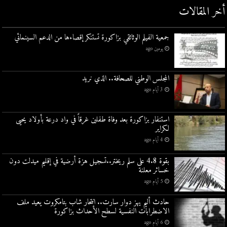
أخر المقالات
جمعية الفيلم الوثائقي بزاكورة تستنكر إقصاءها من الدعم السينمائي
يومين ago
المجلس الوطني للصحافة.. الذي نريد
3 أيام ago
استنفار بزاكورة بعد وفاة طفلين غرقاً في واد درعة بأولاد يحيى
لكراير
4 أيام ago
بقوة 4.8 على سلم ريختر..تسجيل هزة أرضية في إقليم ميدلت دون
خسائر معلنة
5 أيام ago
حادث أليم يهز دوار سارت.. انتحار شاب بتامكروت يعيد ملف
الاضطرابات النفسية لسطح الأحداث بزاكورة
6 أيام ago