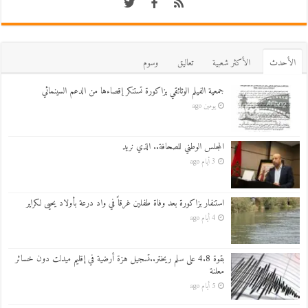
اﻷحدث
اﻷكثر شعبية
تعاليق
وسوم
جمعية الفيلم الوثائقي بزاكورة تستنكر إقصاءها من الدعم السينمائي
يومين ago
المجلس الوطني للصحافة.. الذي نريد
3 أيام ago
استنفار بزاكورة بعد وفاة طفلين غرقاً في واد درعة بأولاد يحيى لكراير
4 أيام ago
بقوة 4.8 على سلم ريختر..تسجيل هزة أرضية في إقليم ميدلت دون خسائر
معلنة
5 أيام ago