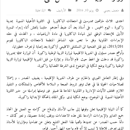
منصف بنعيسي
يونيو 10, 2016
اﻷرشيف
اترك تعليقا
اعتدى ثلاث مترشحين ممدرسين في امتحانات الباكالوريا في الثانوية التأهيلية المسيرة بمدينة
زاكورة ، اليوم الخميس ، على أستاذ بعد أن ضبط أحدهم متلبسا بالغش أثناء إجراء الدورة
الأولى للإمتحان الوطني لنيل شهادة الباكالوريا في مادة الرياضيات ، و اتخذت في حقه
الإجراءات القانونية وفق ما تنص عليه المساطر المنظمة لامتحانات الباكالوريا للموسم
2015/201. ليتم نقل الضحية الى النستشفى الاقليمي لزاكورة بعد إصابة لم تعرف خطورتها.
وأوضح مصدر
مسؤول في المديرية الاقليمية لوزارة التربية الوطنية بزاكورة أن الوزارة ممثلة بمديريتها
بزاكورة قد دخلت على الخط حيث
قام الأستاذ و بمؤازة من قبل المديرية الإقليمية لوزارة التربية
الوطنية بزاكورة بوضع شكاية في الموضوع لدى الشرطة القضائية بزاكورة.
وفي إطار التعامل الفوري والحازم من طرف المديرية الإقليمية ، يضيف المصدر ، و إعمالا
للصلاحيات المخولة لها في مجال توفير شروط الصحة و السلامة للأشخاص والممتلكات و التنفيذ
اللازم لمختلف الآليات الإدارية و القانونية المتاحة لها فسيتم فور توصلها بمراسلة من مدير الثانوية
التأهيلية المسيرة في الموضوع، بوضع شكاية لدى وكيل الملك بالمحكمة الإبتدائية بزاكورة.
كما أن النيابة الإقليمية تعلن وقوفها إلى جانب الأساتذ والدفاع عن كرامته مع العمل على اتخاذ
جميع التدابير والإجراءات الرادعة لمثل هذه الاعتداءات ووقف إعادة حصولها. و تعبر كذلك –
دئما حسب المصدر- عن تنديدها وشجبها لهذا الفعل الشنيع وتعلن عن تضامنها ومؤازرتها للأستاذ
الذي تعرض للإهانة لا لسبب إلا أنه قام بواجبه المهني أحسن قيام.