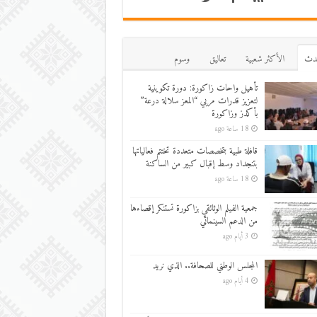
دث
اﻷكثر شعبية
تعاليق
وسوم
تأهيل واحات زاكورة: دورة تكوينية
لتعزيز قدرات مربي “المعز سلالة درعة”
بأكدز وزاكورة
18 ساعة ago
قافلة طبية بتخصصات متعددة تختتم فعالياتها
بتنجداد وسط إقبال كبير من الساكنة
18 ساعة ago
جمعية الفيلم الوثائقي بزاكورة تستنكر إقصاءها
من الدعم السينمائي
3 أيام ago
المجلس الوطني للصحافة.. الذي نريد
4 أيام ago