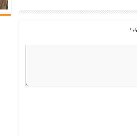
ا بـ
*