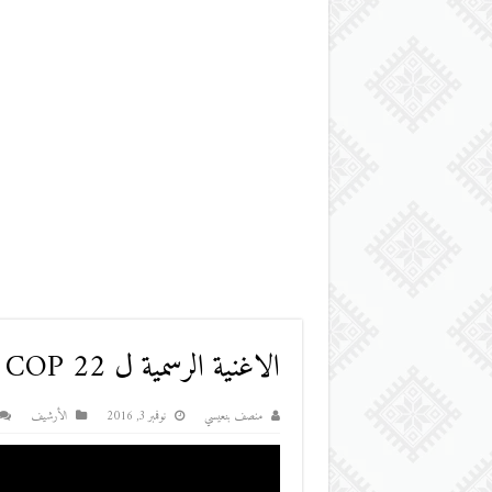
الاغنية الرسمية ل COP 22
منصف بنعيسي
نوفمبر 3, 2016
اﻷرشيف