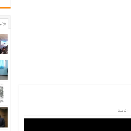
اﻷح
اترك تعليقا