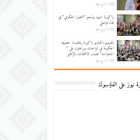
4 أسابيع ago
زاكورة: شهيد يهاجم “التغول الحكومي” في
لقاء تواصلي
4 أسابيع ago
بالفيديو..اتحاديو زاكورة ينتقدون حصيلة
الحكومة في الواحات ويراهنون على ”
المنجزات” لتصدر الانتخابات بالإقليم
4 أسابيع ago
 نيوز على الفايسبوك