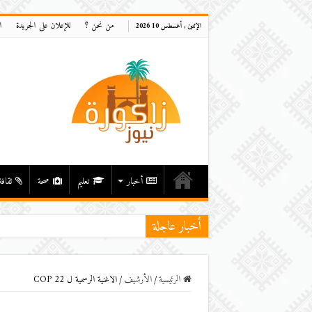
من نحن ؟
للإعلان على الجريدة
ا
الإثنين , أغسطس 10 2026
أخبار
تعليم
صحة
ثقافة
أخبار عاجلة
الرئيسية
/
اﻷرشيف
/
الاغنية الرسمية ل COP 22