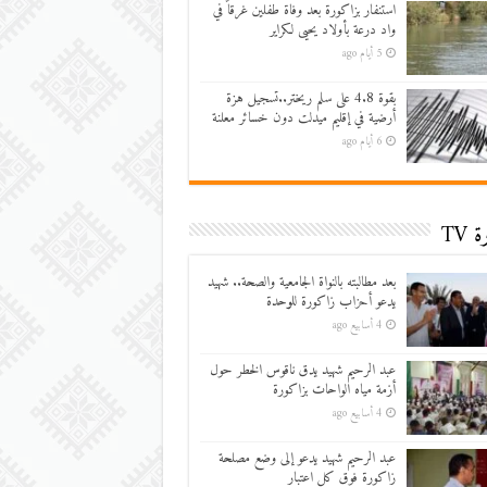
استنفار بزاكورة بعد وفاة طفلين غرقاً في
واد درعة بأولاد يحيى لكراير
5 أيام ago
بقوة 4.8 على سلم ريختر..تسجيل هزة
أرضية في إقليم ميدلت دون خسائر معلنة
6 أيام ago
 TV
بعد مطالبته بالنواة الجامعية والصحة.. شهيد
يدعو أحزاب زاكورة للوحدة
4 أسابيع ago
عبد الرحيم شهيد يدق ناقوس الخطر حول
أزمة مياه الواحات بزاكورة
4 أسابيع ago
عبد الرحيم شهيد يدعو إلى وضع مصلحة
زاكورة فوق كل اعتبار