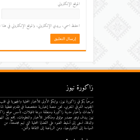
الموقع الإلكتروني
احفظ اسمي، بريدي الإلكتروني، والموقع الإلكتروني في هذا المت
زاكورة نيوز
مرحبًا بكم في زاكورة نيوز، بوابتكم الأولى للأخبار المحلية والجهوية في قلب
الجنوب الشرقي المغربي. نحن منصة إخبارية متخصصة في تقديم تغطية شام
لأحداث وأخبار مدينة زاكورة ومنطقة درعة تافيلالت. تأسس موقع زاك
نيوز بهدف توفير مصدر موثوق ومتكامل للأخبار والمعلومات، يجمع بين المهن
والدقة. نسعى إلى تسليط الضوء على القضايا المحلية التي تهم مجتمعنا، من
السياسة إلى التكنولوجيا، ومن الرياضة إلى الثقافة والفن.