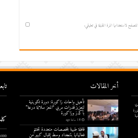
صفح لاستخدامها المرة المقبلة في تعليقي.
أخر المقالات
تاب
تأهيل واحات زاكورة: دورة تكوينية
لة
لتعزيز قدرات مربي “المعز سلالة درعة”
ورة
بأكدز وزاكورة
ية
كلم
18 ساعة ago
قافلة طبية بتخصصات متعددة تختتم
فعالياتها بتنجداد وسط إقبال كبير من
1000 يوم الاول