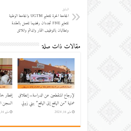
السابق
الجامعة الحرة للتعليم UGTM والجامعة الوطنية
للتعليم FNE تجددان رفضهما للعمل بالعقدة
وتطالبان بالتوظيف القار والدائم واللائق
مقالات ذات صلة
لإرجاع المنقطعين عن الدراسة.. إنطلاق
إفطار جم
عملية “من اليافع إلى اليافع” ببني زولي
السجن الم
مايو 16, 2024
مايو 16, 2024