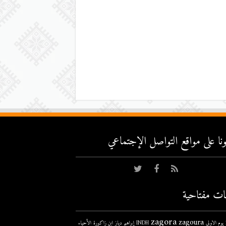
عونا على مواقع التواصل اﻹجتماعي
ات مفتاحية
zagora
zagoura
ى
INDH
إبراهيم دياز
ابن زاكورة
الأحياء