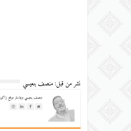
نشر من قبل: منصف بنعيسي
منصف بنعيسي ويبماستر موقع زاكورة