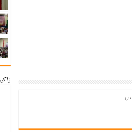
زاكورة
 نيوز.