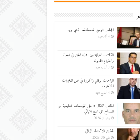
ر
المجلس الوطني للصحافة.. الذي نريد
4 أيام ago
الكلاب الضالة بين حماية الحق في الحياة
واحترام القانون
3 أسابيع ago
الواحات بإقليم زاكورة في ظل التغيرات
المناخية .
4 أسابيع ago
الهاتف النقال داخل المؤسسات لتعليمية من
السماح الى المنع النهائي
يونيو 7, 2026
تحقيق الاكتفاء الذاتي
مايو 30, 2026