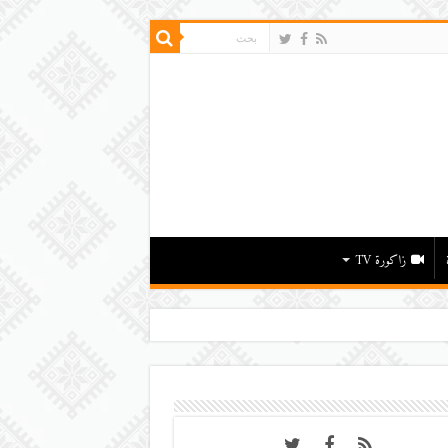
زاكورة TV