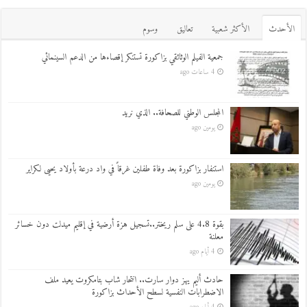
اﻷحدث
اﻷكثر شعبية
تعاليق
وسوم
جمعية الفيلم الوثائقي بزاكورة تستنكر إقصاءها من الدعم السينمائي
4 ساعات ago
المجلس الوطني للصحافة.. الذي نريد
يومين ago
استنفار بزاكورة بعد وفاة طفلين غرقاً في واد درعة بأولاد يحيى لكراير
يومين ago
بقوة 4.8 على سلم ريختر..تسجيل هزة أرضية في إقليم ميدلت دون خسائر
معلنة
4 أيام ago
حادث أليم يهز دوار سارت.. انتحار شاب بتامكروت يعيد ملف
الاضطرابات النفسية لسطح الأحداث بزاكورة