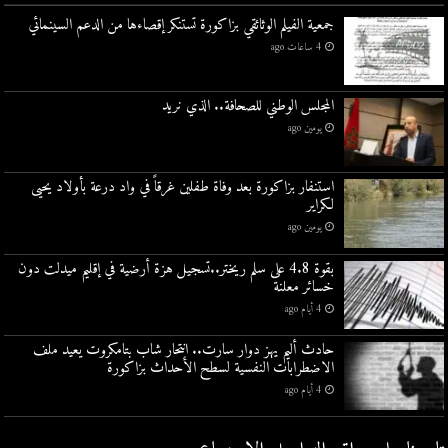
جمعية الفيلم الوثائقي بزاكورة تستنكر إقصاءها من الدعم السينمائي
4 ساعات ago
المجلس الوطني للصحافة.. الذي نريد
يومين ago
استنفار بزاكورة بعد وفاة طفلين غرقاً في واد درعة بأولاد يحيى
لكراير
يومين ago
بقوة 4.8 على سلم ريختر..تسجيل هزة أرضية في إقليم ميدلت دون
خسائر معلنة
4 أيام ago
حادث أليم يهز دوار سارت.. انتحار شاب بتامكروت يعيد ملف
الاضطرابات النفسية لسطح الأحداث بزاكورة
4 أيام ago