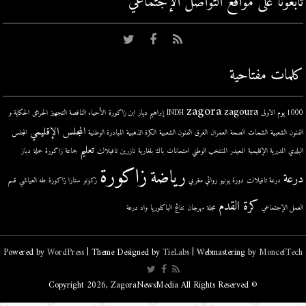
تابعونا على مواقع التواصل اﻹجتماعي
كلمات مفتاحية
zagora
zagoura
1000 يوم الاولى
INDH
إبراهيم دياز
ابن زاكورة
الأحياء الناقصة التجهيز
الحرائق
الحكاية و
المجلس الإقليمي
الفنون الشعبية
الشحات
الصحة
العمران
الغرق
الفنون الشعبية
الكرة الذهبية
المبادرة الوطنية
المجلس
تعليم
البلدي
المديرية الإقليمية
المعيدر
المنتخب الوطني
امتحانات
باك
بلغارية
تازرين
تافيلالت
جماعة زاكورة
حملة
دباز
زاكورة
رياضة
درعة
درعة تافيلالت
دورة يونيو
روائي مغربي
زكونو
ستارا زاكورة
طه العياشي
قسم
كرة القدم
العمل الإجتماعي
مجلة
مهرجان
نتائج الباكلوريا
واد درعة
Powered by
WordPress
| Theme Designed by
TieLabs
| Webmastering by
MoncefTech
© Copyright 2026, ZagoraNewsMedia All Rights Reserved