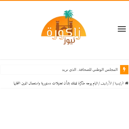
المجلس الوطني للصحافة.. الذي نريد
الرئيسية
/
اﻷرشيف
/
البام يوجه مذكرة للملك بشأن تعديلات دستورية واستعمال الدين انتخابيا