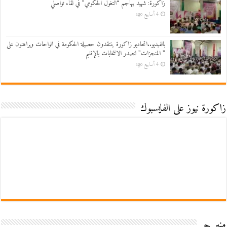
زاكورة: شهيد يهاجم “التغول الحكومي” في لقاء تواصلي
4 أسابيع ago
بالفيديو..اتحاديو زاكورة ينتقدون حصيلة الحكومة في الواحات ويراهنون على
” المنجزات” لتصدر الانتخابات بالإقليم
4 أسابيع ago
زاكورة نيوز على الفايسبوك
منبر حر