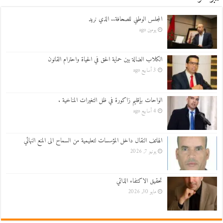
المجلس الوطني للصحافة.. الذي نريد
يومين ago
الكلاب الضالة بين حماية الحق في الحياة واحترام القانون
3 أسابيع ago
الواحات بإقليم زاكورة في ظل التغيرات المناخية .
4 أسابيع ago
الهاتف النقال داخل المؤسسات لتعليمية من السماح الى المنع النهائي
يونيو 7, 2026
تحقيق الاكتفاء الذاتي
مايو 30, 2026