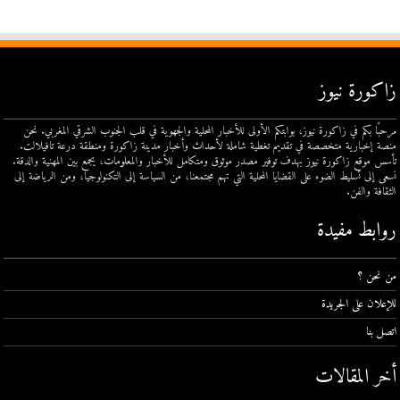
زاكورة نيوز
مرحبًا بكم في زاكورة نيوز، بوابتكم الأولى للأخبار المحلية والجهوية في قلب الجنوب الشرقي المغربي. نحن
منصة إخبارية متخصصة في تقديم تغطية شاملة لأحداث وأخبار مدينة زاكورة ومنطقة درعة تافيلالت.
تأسس موقع زاكورة نيوز بهدف توفير مصدر موثوق ومتكامل للأخبار والمعلومات، يجمع بين المهنية والدقة.
نسعى إلى تسليط الضوء على القضايا المحلية التي تهم مجتمعنا، من السياسة إلى التكنولوجيا، ومن الرياضة إلى
الثقافة والفن.
روابط مفيدة
من نحن ؟
للإعلان على الجريدة
اتصل بنا
أخر المقالات