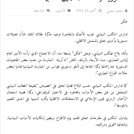
منصف بنعيسي
أكتوبر 20, 2016
اﻷرشيف
اترك تعليقا
ممكن
تدارس المكتب السياسي لحزب الأصالة والمعاصرة توجيه مذكرة لجلالة الملك بشأن تعديلات
دستورية وأخرى تتعلق بالمسلسل الانتخابي.
وأفاد بلاغ للمكتب السياسي، توصل “ممكن” بنسخة منه، أن الاجتماع الذي ترأسه الأمين العام
إلياس العماري، مساء الأربعاء بالرباط، ناقش “ما أبرزته الممارسة من حدود بعض المقتضيات
الدستورية عند إعمالها وكذا الحاجة إلى تأطير دستوري لجوانب من الممارسة السياسية تفاديا لبعض
حالات الفراغ المعياري”.
كما تدارس المكتب السياسي حسب البلاغ قضايا تتعلق على الخصوص “بطبيعة الخطاب السياسي
المستعمل من قبل بعض الأحزاب ومخاطره على الاختيار الديمقراطي، وكذا قضية استعمال
الرأسمال الرمزي للدين الإسلامي في الاستحقاقات الانتخابية وآثاره السلبية على المدى القصير
والمتوسط”.
وتداول المكتب في مقترحات تتعلق بتحديد يوم الاقتراع وبتطوير إمكانيات الأحزاب السياسية،
وبشفافية التمويل ومراقبته.