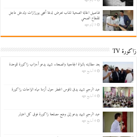
4 أيام ago
تفاصيل الحالة الصحية لشاب تعرض لدغة أفعى بورزازات وتدخل عاجل
للقطاع الصحي
5 أيام ago
زاكورة TV
بعد مطالبته بالنواة الجامعية والصحة.. شهيد يدعو أحزاب زاكورة للوحدة
4 أسابيع ago
عبد الرحيم شهيد يدق ناقوس الخطر حول أزمة مياه الواحات بزاكورة
4 أسابيع ago
عبد الرحيم شهيد يدعو إلى وضع مصلحة زاكورة فوق كل اعتبار
4 أسابيع ago