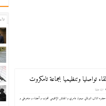
اﻷح
قاء تواصليا وتنظيميا بجماعة تامكروت
اترك تعليقا
 حضره النائب البرلماني ميمون عامري و المفتش الإقليمي للحزب و أعضاء و منخرطي و