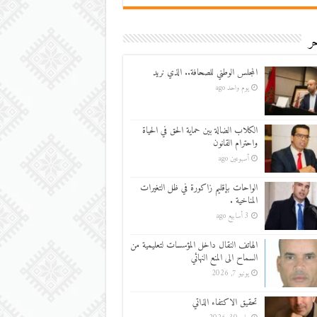
ر
المجلس الوطني للصحافة.. الذي نريد
يوم واحد ago
الكلاب الضالة بين حماية الحق في الحياة
واحترام القانون
أسبوعين ago
الواحات بإقليم زاكورة في ظل التغيرات
المناخية .
3 أسابيع ago
الهاتف النقال داخل المؤسسات لتعليمية من
السماح الى المنع النهائي
يونيو 7, 2026
تحقيق الاكتفاء الذاتي