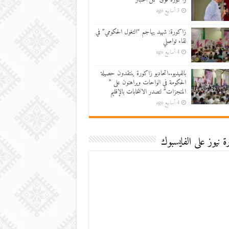
3 أسابيع ago
زاكورة: شهيد يهاجم “التغول الحكومي” في
لقاء تواصلي
4 أسابيع ago
بالفيديو..اتحاديو زاكورة ينتقدون حصيلة
الحكومة في الواحات ويراهنون على ”
المنجزات” لتصدر الانتخابات بالإقليم
4 أسابيع ago
 نيوز على الفايسبوك