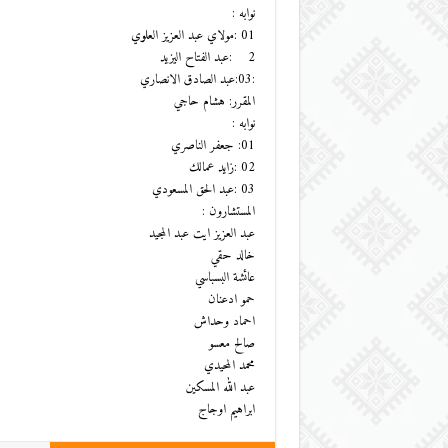
نوابه :
01 :مولاي عبد العزيز العلوي
2 :عبد الفتاح اليزيد
:03:عبد الصادق الانصاري
المقرر: هشام حاجي
نوابه :
01: جعفر الناصري
02 :زايد عمالك
03 :عبد الحق المسعودي
المستشارون :
عبد العزيز ايت عبد المجيد
خالد حقي
عائشة البسباسي
حمو ادعنان
احماد وحداش
صالح معسو
محمد المحيدي
عبد الله المسكين
ابراهيم اوجاج