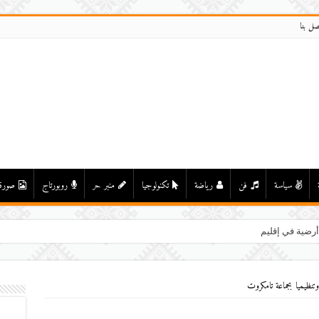
صل بنا
سياسة
فن
رياضة
تكنولوجيا
منبر حر
روبورتاج
صورة
وتنظيميا بجماعة تامكروت