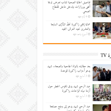
تفاصيل الحالة الصحية لشاب تعرض لدغة
أفعى بورزازات وتدخل عاجل للقطاع
الصحي
4 أيام ago
عمالة إقليم زاكورة تخلّد الذكرى السابعة
والعشرين لعيد العرش المجيد
أسبوع واحد ago
 TV
بعد مطالبته بالنواة الجامعية والصحة.. شهيد
يدعو أحزاب زاكورة للوحدة
3 أسابيع ago
عبد الرحيم شهيد يدق ناقوس الخطر حول
أزمة مياه الواحات بزاكورة
3 أسابيع ago
عبد الرحيم شهيد يدعو إلى وضع مصلحة
زاكورة فوق كل اعتبار