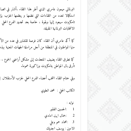
البرلماني ميمون عامري الذي أطر هذا اللقاء ،أشار في اتصال ب
استكمالا لعدد من اللقاءات التي نظمها و ينظمها الحزب 
تامكروت سيعود إليها وبقوة ، خاصة بعد تجديد الفرع المحل
الانتخابات البرلمانية المقبلة.
كما أكد عامري أن اللقاء كان فرصة للتشاور في عدد من الأمور
منها المواطنون في المنطقة من أجل مراسلة الجهات المعنية بهذه
كما تطرق اللقاء يضيف المتحذت إلى مشكل أراضي الجموع ، و
تأرق بال المواطن بتامكروت وزاكورة عموما.
وفي ختام اللقاء انتخب أعضاء الفرع المحلي لحزب الأستقلال بج
الكاتب المحلي : محمد العلوي
نوابه :
1 :الحسين الفقير
2 :جمال ايت امادي
3 :محماد حمو وعلي
الامين : يوسف اجديك