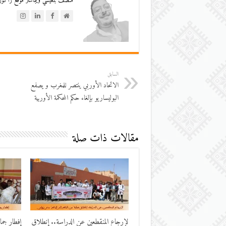
منصف بنعيسي ويبماستر موقع زاكورة
السابق
الاتحاد الأوربي ينتصر للمغرب و يصفع
البوليساريو بإلغاء حكم المحكمة الأوربية
مقالات ذات صلة
لإرجاع المنقطعين عن الدراسة.. إنطلاق
إفطار جم