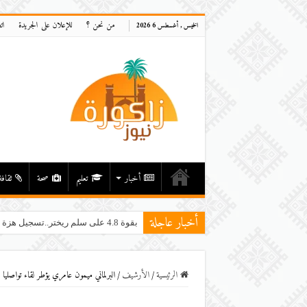
من نحن ؟
للإعلان على الجريدة
ات
الخميس , أغسطس 6 2026
أخبار
تعليم
صحة
ثقافة
أخبار عاجلة
بقوة 4.8 على سلم ريختر..تسجيل هزة أرضية في إقليم ميدلت دون خسائر معلنة
الرئيسية
/
اﻷرشيف
/
البرلماني ميمون عامري يؤطر لقاء تواصليا 