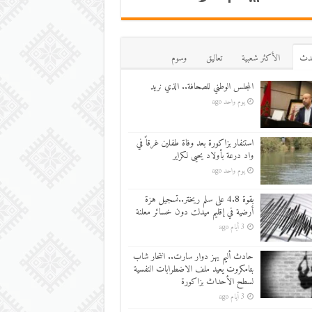
دث
اﻷكثر شعبية
تعاليق
وسوم
المجلس الوطني للصحافة.. الذي نريد
يوم واحد ago
استنفار بزاكورة بعد وفاة طفلين غرقاً في
واد درعة بأولاد يحيى لكراير
يوم واحد ago
بقوة 4.8 على سلم ريختر..تسجيل هزة
أرضية في إقليم ميدلت دون خسائر معلنة
3 أيام ago
حادث أليم يهز دوار سارت.. انتحار شاب
بتامكروت يعيد ملف الاضطرابات النفسية
لسطح الأحداث بزاكورة
3 أيام ago