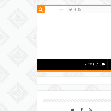
زاكورة TV