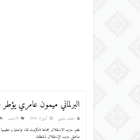
البرلماني ميمون عامري يؤطر ل
منصف بنعيسي
أبريل 4, 2016
اﻷرشيف
نظم حزب الاستقلال بجماعة تامكروت لقاء تواصليا و تنظيميا
مناضلي حزب الإستقلال بالمنطقة.