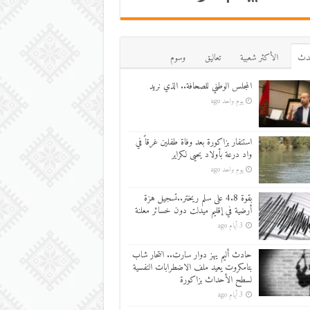
دث
اﻷكثر شعبية
تعاليق
وسوم
المجلس الوطني للصحافة.. الذي نريد
يوم واحد ago
استنفار بزاكورة بعد وفاة طفلين غرقاً في
واد درعة بأولاد يحيى لكراير
يوم واحد ago
بقوة 4.8 على سلم ريختر..تسجيل هزة
أرضية في إقليم ميدلت دون خسائر معلنة
3 أيام ago
حادث أليم يهز دوار سارت.. انتحار شاب
بتامكروت يعيد ملف الاضطرابات النفسية
لسطح الأحداث بزاكورة
3 أيام ago