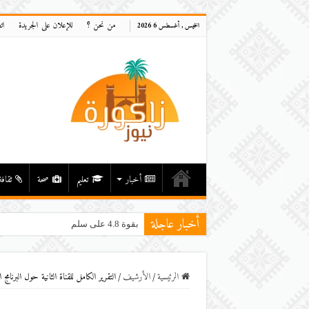
من نحن ؟
للإعلان على الجريدة
ات
الخميس , أغسطس 6 2026
أخبار
تعليم
صحة
ثقافة
أخبار عاجلة
بقوة 4.8 على سلم ريختر..تسجيل هزة أرضية ف
الرئيسية
/
اﻷرشيف
/
التقرير الكامل للقناة الثانية حول البرنامج التعليمي 