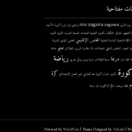
ات مفتاحية
zagora
zagoura
ى
INDH
إبراهيم دياز
ابن زاكورة
الأحياء
 التجهيز
الحرائق
الحكاية و الفنون الشعبية
الشحات
الصحة
العمران
الغرق
الفنون
المجلس الإقليمي
الكرة الذهبية
المبادرة الوطنية
المجلس البلدي
المديرية
تعليم
ية
المعيدر
المنتخب الوطني
امتحانات
باك
بلغارية
تازرين
تافيلالت
جماعة
رياضة
درعة
حملة
دباز
درعة تافيلالت
دورة يونيو
روائي مغربي
كورة
كرة
زكونو
ستارا زاكورة
طه العياشي
قسم العمل الإجتماعي
م
مجلة
مهرجان
نتائج الباكلوريا
واد درعة
Powered by
WordPress
| Theme Designed by
TieLabs
| We