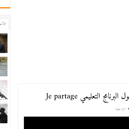
اﻷح
رنامج التعليمي Je partage
اترك تعليقا