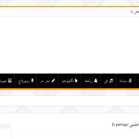
صل بنا
سياسة
فن
رياضة
تكنولوجيا
منبر حر
روبورتاج
صورة
Je partage