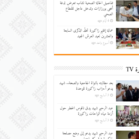
تفاصيل الحالة الصحية لشاب تعرض لدغة
أفعى بورزازات وتدخل عاجل للقطاع
الصحي
4 أيام ago
عمالة إقليم زاكورة تخلّد الذكرى السابعة
والعشرين لعيد العرش المجيد
أسبوع واحد ago
 TV
بعد مطالبته بالنواة الجامعية والصحة.. شهيد
يدعو أحزاب زاكورة للوحدة
3 أسابيع ago
عبد الرحيم شهيد يدق ناقوس الخطر حول
أزمة مياه الواحات بزاكورة
3 أسابيع ago
عبد الرحيم شهيد يدعو إلى وضع مصلحة
زاكورة فوق كل اعتبار