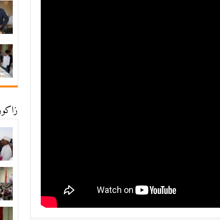
زاكورة