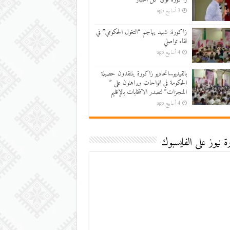
3 أسابيع ago
زاكورة: شهيد يهاجم “التغول الحكومي” في
لقاء تواصلي
4 أسابيع ago
بالفيديو..اتحاديو زاكورة ينتقدون حصيلة
الحكومة في الواحات ويراهنون على ”
المنجزات” لتصدر الانتخابات بالإقليم
4 أسابيع ago
 نيوز على الفايسبوك