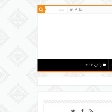
زاكورة TV