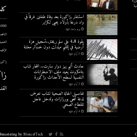
ورة
ية
كلم
استنفار بزاكورة بعد وفاة طفلين غرقاً في
واد درعة بأولاد يحيى لكراير
1000 يوم الاول
يوم واحد ago
الناقصة
بقوة 4.8 على سلم ريختر..تسجيل هزة
الشعبية
أرضية في إقليم ميدلت دون خسائر معلنة
الإقليم
3 أيام ago
زاكورة
حادث أليم يهز دوار سارت.. انتحار شاب
زا
بتامكروت يعيد ملف الاضطرابات
النفسية لسطح الأحداث بزاكورة
3 أيام ago
القد
تفاصيل الحالة الصحية لشاب تعرض
لدغة أفعى بورزازات وتدخل عاجل
للقطاع الصحي
4 أيام ago
bmastering by
MoncefTech