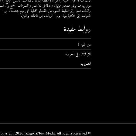
لأحداث وأخبار مدينة زاكورة ومنطقة درعة تافيلالت. تأسس موقع زاك
نيوز بهدف توفير مصدر موثوق ومتكامل للأخبار والمعلومات، يجمع بين المهن
والدقة. نسعى إلى تسليط الضوء على القضايا المحلية التي تهم مجتمعنا، من
السياسة إلى التكنولوجيا، ومن الرياضة إلى الثقافة والفن.
روابط مفيدة
من نحن ؟
للإعلان على الجريدة
اتصل بنا
© Copyright 2026, ZagoraNewsMedia All Rights Reserved