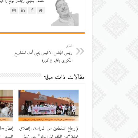
منصف بنعيسي ويبماستر موقع زاكورة
السابق
رئيس المجلس الاقليمي يحيي أمال المشاريع
الكبرى باقليم زاكورة
مقالات ذات صلة
لإرجاع المنقطعين عن الدراسة.. إنطلاق
إفطار جم
عملية “من اليافع إلى اليافع” ببني زولي
السجن الم