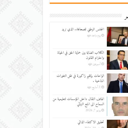
ر
المجلس الوطني للصحافة.. الذي نريد
يوم واحد ago
الكلاب الضالة بين حماية الحق في الحياة
واحترام القانون
أسبوعين ago
الواحات بإقليم زاكورة في ظل التغيرات
المناخية .
3 أسابيع ago
الهاتف النقال داخل المؤسسات لتعليمية من
السماح الى المنع النهائي
يونيو 7, 2026
تحقيق الاكتفاء الذاتي