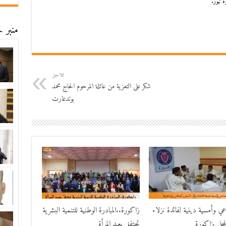
 نيوز.
منبر ح
اللاحق
شكر على التعزية‎ من عائلة المرحوم الحاج محمد
بوتدغارت
اعي وأمسية دينية لفائدة نزلاء
زاكورة..المبادرة الوطنية للتنمية البشرية
حلي بزاكورة
تحتفل بعيد المرأة