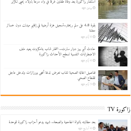
استنفار بزاكورة بعد وفاة طفلين غرقاً في واد درعة بأولاد يحيى لكراير
يومين ago
بقوة 4.8 على سلم ريختر..تسجيل هزة أرضية في إقليم ميدلت دون خسائر
معلنة
4 أيام ago
حادث أليم يهز دوار سارت.. انتحار شاب بتامكروت يعيد ملف
الاضطرابات النفسية لسطح الأحداث بزاكورة
4 أيام ago
تفاصيل الحالة الصحية لشاب تعرض لدغة أفعى بورزازات وتدخل عاجل
للقطاع الصحي
5 أيام ago
زاكورة TV
بعد مطالبته بالنواة الجامعية والصحة.. شهيد يدعو أحزاب زاكورة للوحدة
4 أسابيع ago