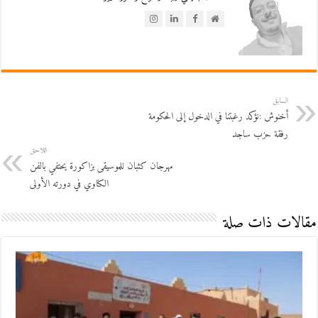
السابق
أخنوش :نؤكد رغبتنا في الدخول إلى الحكومة
رفقة حزب ساجد
اللاحق
مهرجان كثبان للموسيقى بزاكورة يحتفي بالفن
الكناوي في دورته الأولى
مقالات ذات صلة