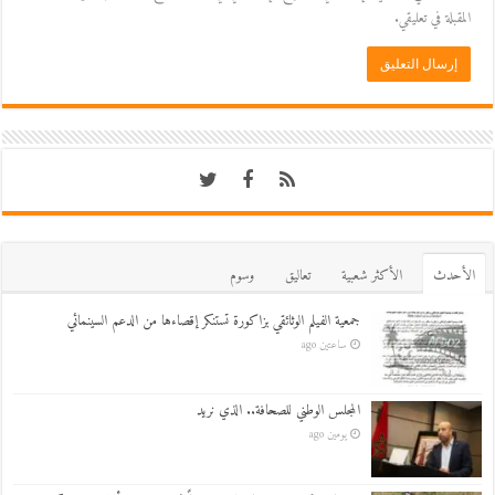
المقبلة في تعليقي.
اﻷحدث
اﻷكثر شعبية
تعاليق
وسوم
جمعية الفيلم الوثائقي بزاكورة تستنكر إقصاءها من الدعم السينمائي
ساعتين ago
المجلس الوطني للصحافة.. الذي نريد
يومين ago