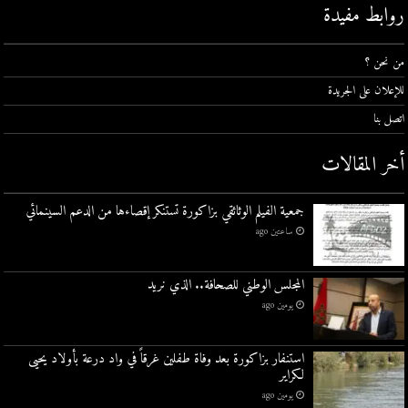
روابط مفيدة
من نحن ؟
للإعلان على الجريدة
اتصل بنا
أخر المقالات
جمعية الفيلم الوثائقي بزاكورة تستنكر إقصاءها من الدعم السينمائي
ساعتين ago
المجلس الوطني للصحافة.. الذي نريد
يومين ago
استنفار بزاكورة بعد وفاة طفلين غرقاً في واد درعة بأولاد يحيى
لكراير
يومين ago