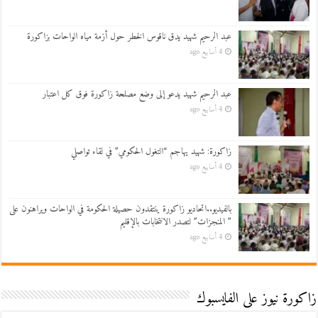
عبد الرحيم شهيد يدق ناقوس الخطر حول أزمة مياه الواحات بزاكورة
4 أسابيع ago
عبد الرحيم شهيد يدعو إلى وضع مصلحة زاكورة فوق كل اعتبار
4 أسابيع ago
زاكورة: شهيد يهاجم “التغول الحكومي” في لقاء تواصلي
4 أسابيع ago
بالفيديو..اتحاديو زاكورة ينتقدون حصيلة الحكومة في الواحات ويراهنون على
” المنجزات” لتصدر الانتخابات بالإقليم
4 أسابيع ago
زاكورة نيوز على الفايسبوك