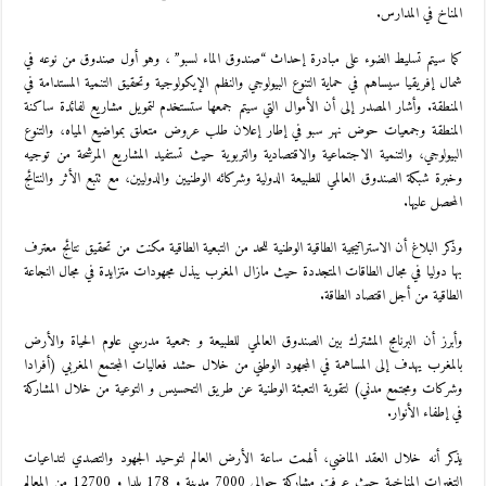
المناخ في المدارس.
كما سيتم تسليط الضوء على مبادرة إحداث “صندوق الماء لسبو” ، وهو أول صندوق من نوعه في
شمال إفريقيا سيساهم في حماية التنوع البيولوجي والنظم الإيكولوجية وتحقيق التنمية المستدامة في
المنطقة. وأشار المصدر إلى أن الأموال التي سيتم جمعها ستستخدم لتمويل مشاريع لفائدة ساكنة
المنطقة وجمعيات حوض نهر سبو في إطار إعلان طلب عروض متعلق بمواضيع المياه، والتنوع
البيولوجي، والتنمية الاجتماعية والاقتصادية والتربوية حيث تستفيد المشاريع المرشحة من توجيه
وخبرة شبكة الصندوق العالمي للطبيعة الدولية وشركائه الوطنيين والدوليين، مع تتبع الأثر والنتائج
المحصل عليها.
وذكر البلاغ أن الاستراتيجية الطاقية الوطنية للحد من التبعية الطاقية مكنت من تحقيق نتائج معترف
بها دوليا في مجال الطاقات المتجددة حيث مازال المغرب يبذل مجهودات متزايدة في مجال النجاعة
الطاقية من أجل اقتصاد الطاقة.
وأبرز أن البرنامج المشترك بين الصندوق العالمي للطبيعة و جمعية مدرسي علوم الحياة والأرض
بالمغرب يهدف إلى المساهمة في المجهود الوطني من خلال حشد فعاليات المجتمع المغربي (أفرادا
وشركات ومجتمع مدني) لتقوية التعبئة الوطنية عن طريق التحسيس و التوعية من خلال المشاركة
في إطفاء الأنوار.
يذكر أنه خلال العقد الماضي، ألهمت ساعة الأرض العالم لتوحيد الجهود والتصدي لتداعيات
التغيرات المناخية حيث عرفت مشاركة حوالي 7000 مدينة و 178 بلدا و 12700 من المعالم