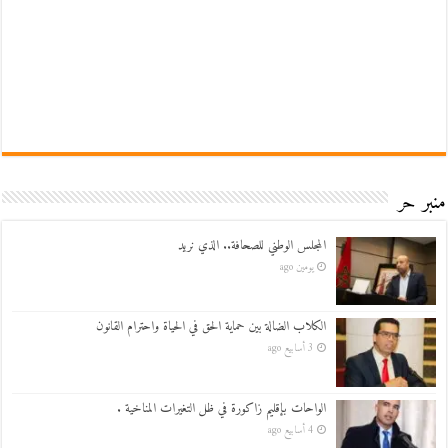
منبر حر
المجلس الوطني للصحافة.. الذي نريد
يومين ago
الكلاب الضالة بين حماية الحق في الحياة واحترام القانون
3 أسابيع ago
الواحات بإقليم زاكورة في ظل التغيرات المناخية .
4 أسابيع ago