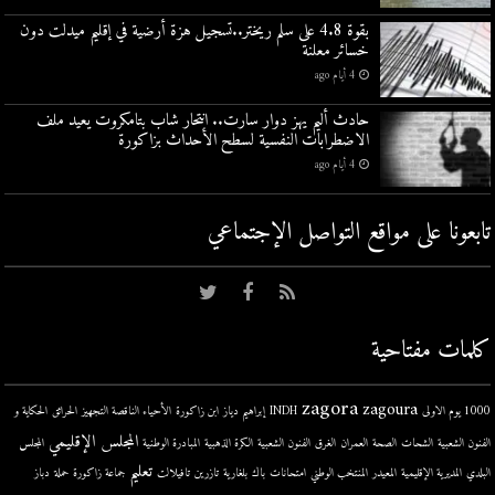
بقوة 4.8 على سلم ريختر..تسجيل هزة أرضية في إقليم ميدلت دون
خسائر معلنة
4 أيام ago
حادث أليم يهز دوار سارت.. انتحار شاب بتامكروت يعيد ملف
الاضطرابات النفسية لسطح الأحداث بزاكورة
4 أيام ago
تابعونا على مواقع التواصل اﻹجتماعي
كلمات مفتاحية
zagora
zagoura
1000 يوم الاولى
INDH
إبراهيم دياز
ابن زاكورة
الأحياء الناقصة التجهيز
الحرائق
الحكاية و
المجلس الإقليمي
الفنون الشعبية
الشحات
الصحة
العمران
الغرق
الفنون الشعبية
الكرة الذهبية
المبادرة الوطنية
المجلس
تعليم
البلدي
المديرية الإقليمية
المعيدر
المنتخب الوطني
امتحانات
باك
بلغارية
تازرين
تافيلالت
جماعة زاكورة
حملة
دباز