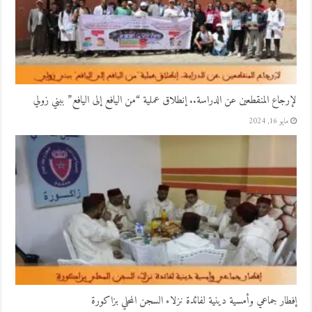
لإرجاع المنقطعين عن الدراسة.. إنطلاق عملية “من اليافع إلى اليافع” ببني زولي
مايو 16, 2024
إفطار جماعي وأمسية دينية لفائدة نزلاء السجن المحلي بزاكورة