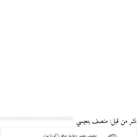
نشر من قبل: منصف بنعيسي
منصف بنعيسي ويبماستر موقع زاكورة نيوز.