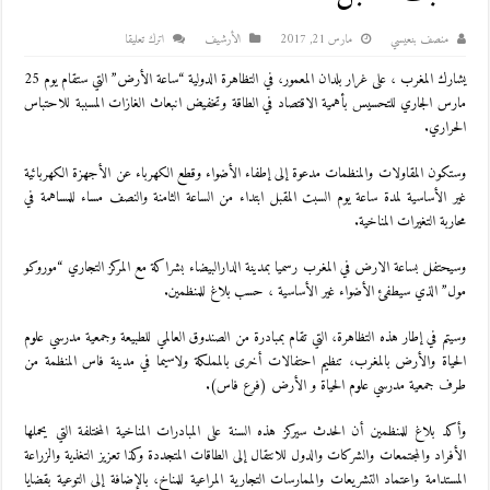
منصف بنعيسي
مارس 21, 2017
اﻷرشيف
اترك تعليقا
يشارك المغرب ، على غرار بلدان المعمور، في التظاهرة الدولية “ساعة الأرض” التي ستقام يوم 25
مارس الجاري للتحسيس بأهمية الاقتصاد في الطاقة وتخفيض انبعاث الغازات المسببة للاحتباس
الحراري.
وستكون المقاولات والمنظمات مدعوة إلى إطفاء الأضواء وقطع الكهرباء عن الأجهزة الكهربائية
غير الأساسية لمدة ساعة يوم السبت المقبل ابتداء من الساعة الثامنة والنصف مساء للمساهمة في
محاربة التغيرات المناخية.
وسيحتفل بساعة الارض في المغرب رسميا بمدينة الدارالبيضاء بشراكة مع المركز التجاري “موروكو
مول” الذي سيطفئ الأضواء غير الأساسية ، حسب بلاغ للمنظمين.
وسيتم في إطار هذه التظاهرة، التي تقام بمبادرة من الصندوق العالمي للطبيعة وجمعية مدرسي علوم
الحياة والأرض بالمغرب، تنظيم احتفالات أخرى بالمملكة ولاسيما في مدينة فاس المنظمة من
طرف جمعية مدرسي علوم الحياة و الأرض (فرع فاس).
وأكد بلاغ للمنظمين أن الحدث سيركز هذه السنة على المبادرات المناخية المختلفة التي يحملها
الأفراد والمجتمعات والشركات والدول للانتقال إلى الطاقات المتجددة وكذا تعزيز التغذية والزراعة
المستدامة واعتماد التشريعات والممارسات التجارية المراعية للمناخ، بالإضافة إلى التوعية بقضايا