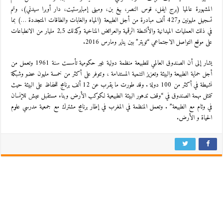
المشهورة عالميا (برج ايفل، قوس النصر، بيغ بن، ومبنى إمبايرستيت، دار أوبرا سيدني)، وتم
تسجيل مليونين و427 ألف مبادرة من أجل الطبيعة (المياه والغابات والطاقات المتجددة …) بما
في ذلك العمليات الميدانية والأنشطة الرقمية والعرائض المناخية وكذلك 2,5 مليار من الانطباعات
على موقع التواصل الاجتماعي “تويتر” بين يناير ومارس 2016.
يشار إلى أن الصندوق العالمي للطبيعة منظمة دولية غير حكومية تأسست سنة 1961 وتعمل من
أجل حماية الطبيعة والبيئة وتعزيز التنمية المستدامة ، وتتوفر على أكثر من خمسة مليون عضو وشبكة
نشيطة في أكثر من 100 دولة . وقد طورت ما يقرب عن 12 ألف برنامج للحفاظ على البيئة حيث
تتمثل مهمة الصندوق في “وقف تدهور البيئة الطبيعية لكوكب الأرض وبناء مستقبل عيش للإنسان
في وئام مع الطبيعة” . وتعمل المنظمة في المغرب في إطار برنامج مشترك مع جمعية مدرسي علوم
الحياة و الأرض.