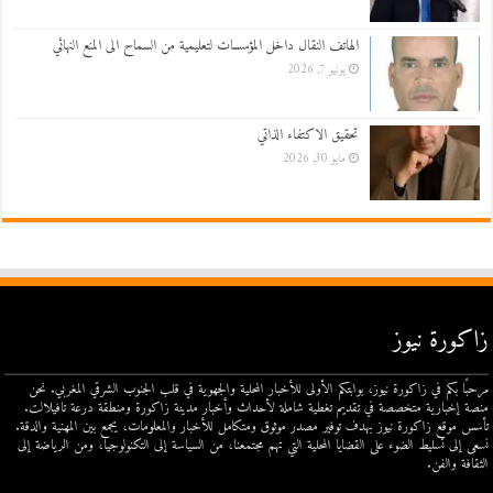
الهاتف النقال داخل المؤسسات لتعليمية من السماح الى المنع النهائي
يونيو 7, 2026
تحقيق الاكتفاء الذاتي
مايو 30, 2026
زاكورة نيوز
مرحبًا بكم في زاكورة نيوز، بوابتكم الأولى للأخبار المحلية والجهوية في قلب الجنوب الشرقي المغربي. نحن
منصة إخبارية متخصصة في تقديم تغطية شاملة لأحداث وأخبار مدينة زاكورة ومنطقة درعة تافيلالت.
تأسس موقع زاكورة نيوز بهدف توفير مصدر موثوق ومتكامل للأخبار والمعلومات، يجمع بين المهنية والدقة.
نسعى إلى تسليط الضوء على القضايا المحلية التي تهم مجتمعنا، من السياسة إلى التكنولوجيا، ومن الرياضة إلى
الثقافة والفن.