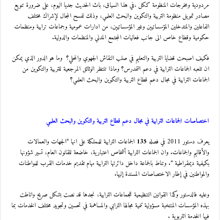
مردودية ومخرجات المنظومة ككل ،في هذا السياق، باث الحديث جديا اليوم، على ضرورة تنويع
مصادر تمويل منظومة التربية والتكوين والبحث العلمي، وذلك لفسح المجال لإشراك مختلف
الفاعلين والمتدخلين المؤسساتيين وغير المؤسساتيين، من ادارات عمومية وجماعات ترابية ومنظمات
حكومية وقطاع خاص الى جانب فعاليات المجتمع المدني والمنظمات والدولية.
فكيف اصبحت قضايا التربية والتعليم في صلب النقاش الجهوي والمحلي؟ وما هو الدور الذي يمكن
ان تلعبه الجماعات الترابية في دعم التمدرس؟ وماذا تنتظر الوثائق المرجعية للتربية والتكوين من
الجماعات الترابية في مجال دعم قطاع التربية والتكوين والبحث العلمي؟
اختصاصات الجماعات الترابية في مجال دعم قطاع التربية والتكوين والبحث العلمي
يعرف دستور 2011 في فصله
135
الجماعات الترابية للمملكة على انها “الجهات والعمالات
والأقاليم والجماعات. وان الجماعات الترابية أشخاص اعتبارية، خاضعة للقانون العام، تسير شؤونها
بكيفية ديمقراطية “. وتناط بالجماعة داخل دائرتها الترابية مهام تقديم خدمات القرب للمواطنات
والمواطنين في إطار الاختصاصات المسندة إليها.
وعليه فالدستور وكذا القوانين التنظيمية للجماعات الترابية، نجدها قد نصت بشكل صريح واناطت
بهذه المؤسسات المنتخبة مسؤولية تنمية مجالها الترابي والمساهمة في تحسين وتجويد مختلف الخدمات بما
فيها الخدمة التربوية .