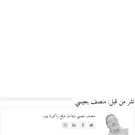
نشر من قبل: منصف بنعيسي
منصف بنعيسي ويبماستر موقع زاكورة نيوز.