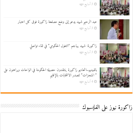
3 أسابيع ago
عبد الرحيم شهيد يدعو إلى وضع مصلحة زاكورة فوق كل اعتبار
3 أسابيع ago
زاكورة: شهيد يهاجم “التغول الحكومي” في لقاء تواصلي
3 أسابيع ago
بالفيديو..اتحاديو زاكورة ينتقدون حصيلة الحكومة في الواحات ويراهنون على
” المنجزات” لتصدر الانتخابات بالإقليم
4 أسابيع ago
زاكورة نيوز على الفايسبوك