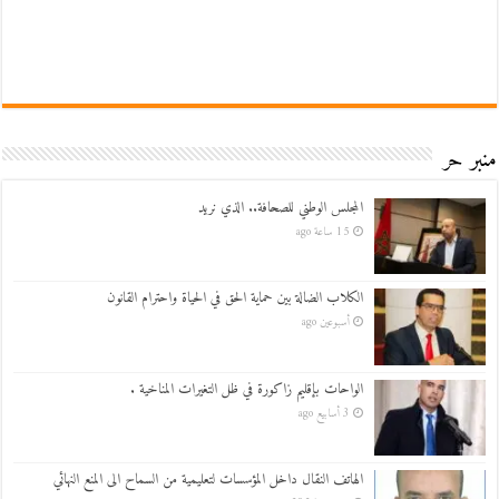
منبر حر
المجلس الوطني للصحافة.. الذي نريد
15 ساعة ago
الكلاب الضالة بين حماية الحق في الحياة واحترام القانون
أسبوعين ago
الواحات بإقليم زاكورة في ظل التغيرات المناخية .
3 أسابيع ago
الهاتف النقال داخل المؤسسات لتعليمية من السماح الى المنع النهائي