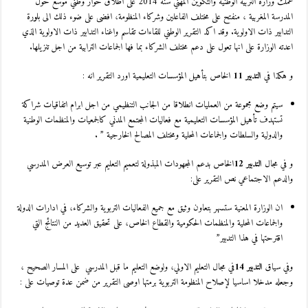
عملت وزارة التربية الوطنية والتكوين المهني سنة 2014 على اطلاق حوار وطني موسع حول
المدرسة المغربية ، منفتح على مختلف الفاعلين وشركاء المنظومة، افضى على ضوء ذلك الى بلورة
التدابير ذات الاولوية. وقد اكد التقرير الوطني للقاءات تقاسم واغناء التدابير ذات الاولوية الذي
اعدته الوزارة على انها تعول على دعم مختلف الشركاء بما فها الجماعات الترابية من اجل تنزيلها.
و هكذا في
التدبير 11
الخاص بتأهيل المؤسسات التعليمية اورد التقرير انه :
سيتم وضع مجموعة من العمليات انطلاقا من الجانب التنظيمي من اجل ابرام اتفاقيات شراكة
تستهدف تأهيل المؤسسات التعليمية مع فعاليات المجتمع المدني كالجمعيات والمنظمات الوطنية
والدولية والسلطات والجماعات المحلية ومختلف المصالح الخارجية ” .
و في مجال
التدبير 12
الخاص بدعم المجهودات المبذولة لتعميم التعليم عبر توسيع العرض المدرسي
والدعم الاجتماعي نص التقرير على:
ان الوزارة المعنية ستسهر بتعاون وثيق مع جميع الفعاليات التربوية والشركاء، في ادارات الدولة
والجماعات المحلية والمنظمات الحكومية والقطاع الخاص، على تحقيق العديد من النتائج التي
اقترحتها في هذا التدبير”
وفي سياق
التدبير 14
في مجال التعليم الاولي، ولوضع التعليم ما قبل المدرسي على المسار الصحيح ،
وجعله مدخلا اساسيا لإصلاح المنظومة التربوية برمتها اوصى التقرير من ضمن عدة توصيات على :