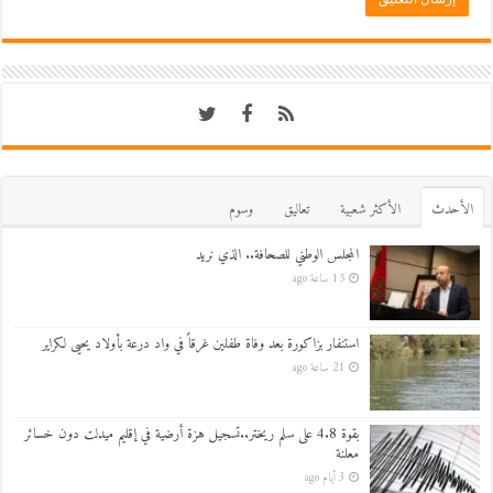
اﻷحدث
اﻷكثر شعبية
تعاليق
وسوم
المجلس الوطني للصحافة.. الذي نريد
15 ساعة ago
استنفار بزاكورة بعد وفاة طفلين غرقاً في واد درعة بأولاد يحيى لكراير
21 ساعة ago
بقوة 4.8 على سلم ريختر..تسجيل هزة أرضية في إقليم ميدلت دون خسائر
معلنة
3 أيام ago