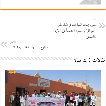
السابق
مسيرة بمئات السيارات في اتجاه مقر
‘الشوباني’ بالرشيدية احتجاجاً على الحڭرة
والتهميش
اللاحق
شوارع زاكورة.. الحفر سيدة المشهد
مقالات ذات صلة