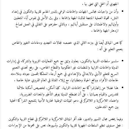
الجهوي أو المحلي التي تعنى بها .
وأن من واجبات مجالس الجهات والجماعات الوعي بالدور الحاسم للتربية والتكوين في إعداد
النشء للحياة العملية المنتجة لفائدة الجهة والجماعة ، وفي بث الأمل في نفوس آباء المتعلمين
وأوليائهم والاطمئنان على مستقبل أبنائهم ، وبالتالي حفزهم على التفاني في العمل لصالح
ازدهار الجهة والجماعة .
كما نص الميثاق أيضا في جزءه الثاني الذي خصصه لمجالات التجديد ودعامات التغيير والخاص
بتعميم التعليم على أنه :
ستسهر سلطات التربية والتكوين، بتعاون وثيق مع جميع الفعاليات التربوية والشركاء في إدارات
الدولة والجماعات الترابية والمنظمات غير الحكومية والقطاع الخاص، على رفع تحدي التعميم
السريع للتعليم الأولي والابتدائي والإعدادي في جميع أرجاء المملكة بتحسين جودته وملاءمته
لحاجات الأفراد وواقع الحياة ومتطلباتها، مع إيلاء الفتاة في العالم القروي عناية خاصة .
هذا فضلا عن إنجازشراكة مع الجماعات الترابية، كلما أمكن، لتخصيص أمكنة ملائمة
للتدريس والقيام بصيانتها ، على أن تضطلع الدولة بتوفير التأطير والمعدات الضرورية،
واعتماد اللامركزية و اللاتمركز في دعم الهيئات الوطنية لمحاربة الأمية بتشجيع الشراكة المحلية
بين جميع المتدخلين.
وفيما يخص مجال التسيير والتدبير، فقد أقر الميثاق اللامركزية و اللاتمركز في قطاع التربية والتكوين
: فعلى مستوى تنظيم السلطات الجهوية للتربية والتكوين وتسييرها، نص على مجموعة من الإجراءات