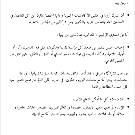
، ومن بينها :
أن يشارك لزوما في مجالس الأكاديميات الجهوية ولجانها المختصة ممثلون عن كل الفاعلين في
القطاعين العام والخاص للتربية والتكوين وعن شركائهم من المجالس المنتخبة.
أما على المستوى الإقليمي، فقد اورد عدة تدابير من بينها :
إحداث مجلس للتدبير على صعيد كل مؤسسة للتربية والتكوين، يمثل فيه المدرسون وآباء أو
أولياء التلاميذ وشركاء المدرسة في مجالات الدعم المادي أو التقني أو الثقافي، منهم ممثل عن
المجلس الجماعي.
وفي مجال الشراكة والتمويل ، فقد أناط الميثاق بالجماعات الترابية مسؤولية إسهامها ، في إطار
اختصاصاتها وبشراكة مع سلطات التربية والتكوين، في العبء المالي الناتج عن تعميم التعليم الجيد
كل حسب استطاعته وخاصة :
الاضطلاع كل ما أمكن بالتعليم الأولي.
الإسهام في تعميم التعليم الابتدائي، خصوصا في العالم القروي، بتخصيص محلات جاهزة و
ملائمة أو بناء محلات دراسية جديدة وتجهيزها وصيانتها بشراكة مع الدولة.