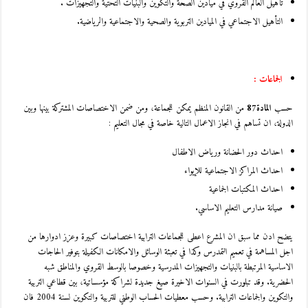
تأهيل العالم القروي في ميادين الصحة والتكوين والبنيات التحتية والتجهيزات .
التأهيل الاجتماعي في الميادين التربوية والصحية والاجتماعية والرياضية.
الجماعات :
حسب
المادة87
من القانون المنظم يمكن للجماعة، ومن ضمن الاختصاصات المشتركة بينها وبين
الدولة، ان تساهم في انجاز الاعمال التالية خاصة في مجال التعليم :
احداث دور الحضانة ورياض الاطفال
احداث المراكز الاجتماعية للإيواء
احداث المكتبات الجماعية
صيانة مدارس التعليم الاساسي.
يتضح ادن مما سبق ان المشرع اعطى للجماعات الترابية اختصاصات كبيرة وعزز ادوارها من
اجل المساهمة في تعميم التمدرس وكذا في تعبئة الوسائل والامكانات الكفيلة بتوفير الحاجات
الاساسية المرتبطة بالبنيات والتجهيزات المدرسية وخصوصا بالوسط القروي والمناطق شبه
الحضرية. وقد تبلورت في السنوات الاخيرة صيغ جديدة لشراكة مؤسساتية، بين قطاعي التربية
والتكوين والجماعات الترابية. وحسب معطيات الحساب الوطني للتربية والتكوين لسنة 2004 فان