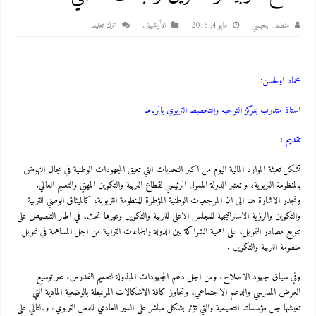
منصف بنعيسي
مايو 4, 2016
اﻷرشيف
اترك تعليقا
محماد اولحسن
:
استاذ متدرب بمركز التوجيه والتخطيط التربوي بالرباط
تقديم :
تشكل تعبئة الموارد المالية اليوم من اكبر التحديات التي تعيق المجهودات الوطنية في مجال النهوض
بالمنظومة التربوية، و تعتبر الدولة الممول الرئيسي لقطاع التربية والتكوين المهني والتعليم العالي.
وتجدر الاشارة هنا الى ان المرجعيات الوطنية المؤطرة للمنظومة التربوية، كالميثاق الوطني للتربية
والتكوين والرؤية الاستراتيجية للمجلس الاعلى للتربية والتكوين وغيرها تحث، في اطار التنصيص على
تنويع مصادر التمويل، على اهمية الشراكة بين الدولة والجماعات الترابية من اجل المساهمة في تمويل
منظومة التربية والتكوين .
وفي سياق جهود الاصلاح، ومن اجل دعم المجهودات المبذولة لتعميم التمدرس، عبر توسيع
العرض المدرسي والدعم الاجتماعي، وتجاوز كافة الاشكالات المرتبطة بالوضعية المادية التي
تعيشها جل مؤسساتنا التعليمية والتي تؤثر بشكل مباشر على السير العادي للفعل التربوي، وبالتالي على