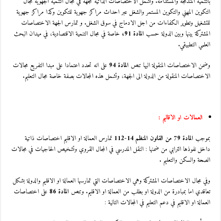
بالتنمية المندمجة والمستدامة. وتشمل الاختصاصات الذاتية للجهة في مجال التنمية الجهوية مجال
التكوين المهني والتكوين المستمر والشغل عبر احداث مراكز جهوية للتكوين وكذا مراكز جهوية
للتشغيل وتطوير الكفاءات من اجل الادماج في سوق الشغل. و تمارس الجهة الاختصاصات
المشتركة بينها وبين الدولة حسب
المادة 91،
خاصة في مجال التنمية الاقتصادية، في ميدان البحث
العلمي التطبيقي.
وضمن الاختصاصات المنقولة اليها تنص
المادة 94
على انه تحدد اعتمادا على مبدا التفريع مجالات
الاختصاصات المنقولة من الدولة الى الجهة، وتشمل هذه المجالات بصفة خاصة مجال التعليم.
العمالات او الاقاليم :
بموجب
المادة 79 من القانون المنظم 14-112
تمارس العمالة او الاقليم اختصاصات ذاتية
داخل نفوذها الترابي من ضمنها : النقل المدرسي في المجال القروي وتشخيص الحاجيات في مجالات
الصحة والسكن والتعليم .
وفي مجال الاختصاصات المشتركة وهي الاختصاصات التي تمارسها العمالة او الاقليم والدولة بشكل
تعاقدي اما بمبادرة من الدولة او بطلب من العمالة او الاقليم. وتنص
المادة 86
على اختصاصات
العمالة او الاقليم في دعم التعليم في المجالات التالية :