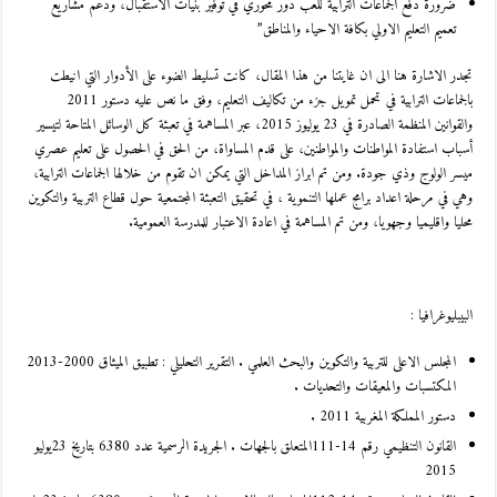
ضرورة دفع الجماعات الترابية للعب دور محوري في توفير بنيات الاستقبال، ودعم مشاريع
تعميم التعليم الاولي بكافة الاحياء والمناطق”
تجدر الاشارة هنا الى ان غايتنا من هذا المقال، كانت تسليط الضوء على الأدوار التي انيطت
بالجماعات الترابية في تحمل تمويل جزء من تكاليف التعليم، وفق ما نص عليه دستور 2011
والقوانين المنظمة الصادرة في 23 يوليوز 2015، عبر المساهمة في تعبئة كل الوسائل المتاحة لتيسير
أسباب استفادة المواطنات والمواطنين، على قدم المساواة، من الحق في الحصول على تعليم عصري
ميسر الولوج وذي جودة. ومن تم ابراز المداخل التي يمكن ان تقوم من خلالها الجماعات الترابية،
وهي في مرحلة اعداد برامج عملها التنموية ، في تحقيق التعبئة المجتمعية حول قطاع التربية والتكوين
محليا واقليميا وجهويا، ومن تم المساهمة في اعادة الاعتبار للمدرسة العمومية.
البيبليوغرافيا :
المجلس الاعلى للتربية والتكوين والبحث العلمي . التقرير التحليلي : تطبيق الميثاق 2000-2013
المكتسبات والمعيقات والتحديات .
دستور المملكة المغربية 2011 .
القانون التنظيمي رقم 14-111المتعلق بالجهات . الجريدة الرسمية عدد 6380 بتاريخ 23يوليو
2015