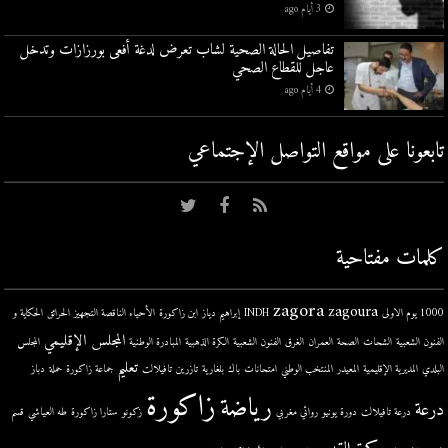
3 أيام ago
تفاصيل الحالة الصحية لشاب تعرض لدغة أفعى بورزازات وتدخل
عاجل للقطاع الصحي
4 أيام ago
تابعونا على مواقع التواصل اﻹجتماعي
كلمات مفتاحية
zagora
zagoura
1000 يوم الاولى
INDH
إبراهيم دياز
ابن زاكورة
الأحياء الناقصة التجهيز
الحرائق
الحكاية و
المجلس الإقليمي
الفنون الشعبية
الشحات
الصحة
العمران
الغرق
الفنون الشعبية
الكرة الذهبية
المبادرة الوطنية
المجلس
تعليم
البلدي
المديرية الإقليمية
المعيدر
المنتخب الوطني
امتحانات
باك
بلغارية
تازرين
تافيلالت
جماعة زاكورة
حملة
دباز
زاكورة
رياضة
درعة
درعة تافيلالت
دورة يونيو
روائي مغربي
زكونو
ستارا زاكورة
طه العياشي
قسم