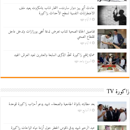
حادث أليم يهز دوار سارت.. انتحار شاب بتامكروت يعيد ملف
الاضطرابات النفسية لسطح الأحداث بزاكورة
3 أيام ago
تفاصيل الحالة الصحية لشاب تعرض لدغة أفعى بورزازات وتدخل عاجل
للقطاع الصحي
4 أيام ago
عمالة إقليم زاكورة تخلّد الذكرى السابعة والعشرين لعيد العرش المجيد
أسبوع واحد ago
زاكورة TV
بعد مطالبته بالنواة الجامعية والصحة.. شهيد يدعو أحزاب زاكورة للوحدة
3 أسابيع ago
عبد الرحيم شهيد يدق ناقوس الخطر حول أزمة مياه الواحات بزاكورة