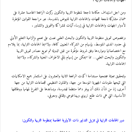
الجهات والجماعات الترابية .
ومن اجل استهداف حكامة ناجعة لمنظومة التربية والتكوين ركزت الرافعة الخامسة عشرة على
ضمان مشاركة ناجعة للجهات والجماعات الترابية للنهوض بالمدرسة، عبر مراجعة القوانين المؤطرة
لأدوار الجهات والجماعات الترابية في إرساء آليات للشراكة والتمويل والتشاور .
وبخصوص تمويل منظومة التربية والتكوين والبحث العلمي نصت على تعميم وإلزامية التعليم الأولي
في حدود المدى المتوسط، بإسهام من الشركاء المعنيين كافة، ولاسيما الجماعات الترابية، بما يتلاءم
مع اختصاصاتها ومواردها وفق شروط مؤطَّرة من قبل الدولة ثم تنويع مصادر تمويل التربية
والتكوين والبحث العلمي… مما سيمكن من إسهام باقي الاطراف المعنية والشركاء، ولاسيما
الجماعات الترابية.
ولتحقيق تعبئة مجتمعية مستدامة اكدت الرافعة الثانية والعشرون على استثمار جميع الامكانيات
التي تتيحها مقومات الجهوية الموسعة من جهة، والقانون التنظيمي للجماعات الترابية من جهة
أخرى؛ إذ من شأن ذلك أن يوفر دعما منتظما للمدرسة، ويساعدها على التفرغ لمهامها ووظائفها
الأساسية، التي هي ذات طابع تربوي وبيداغوجي وثقافي ومعرفي.
دور الجماعات الترابية في تنزيل التدابير ذات الاولوية الخاصة بمنظومة التربية والتكوين: