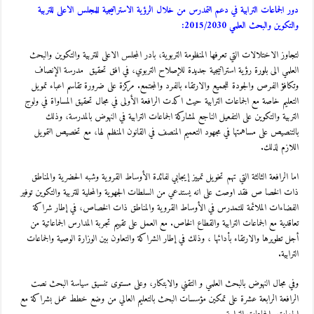
دور الجماعات الترابية في دعم التمدرس من خلال الرؤية الاستراتيجية للمجلس الاعلى للتربية
والتكوين والبحث العلمي 2015/2030:
لتجاوز الاختلالات التي تعرفها المنظومة التربوية، بادر المجلس الاعلى للتربية والتكوين والبحث
العلمي الى بلورة رؤية استراتيجية جديدة للإصلاح التربوي، في افق تحقيق مدرسة الإنصاف
وتكافؤ الفرص والجودة للجميع والارتقاء بالفرد والمجتمع. مركزة على ضرورة تقاسم اعباء تمويل
التعليم خاصة مع الجماعات الترابية حيث اكدت الرافعة الأولى في مجال تحقيق المساواة في ولوج
التربية والتكوين على التفعيل الناجع لمشاركة الجماعات الترابية في النهوض بالمدرسة، وذلك
بالتنصيص على مساهمتها في مجهود التعميم المنصف في القانون المنظم لها، مع تخصيص التمويل
اللازم لذلك.
اما الرافعة الثالثة التي تهم تخويل تمييز إيجابي لفائدة الأوساط القروية وشبه الحضرية والمناطق
ذات الخصا ص فقد اوصت على انه يستدعي من السلطات الجهوية والمحلية للتربية والتكوين توفير
الفضاءات الملائمة للتمدرس في الأوساط القروية والمناطق ذات الخصاص، في إطار شراكة
تعاقدية مع الجماعات الترابية والقطاع الخاص. مع العمل على تقييم تجربة المدارس الجماعاتية من
أجل تطويرها والارتقاء بأدائها ، وذلك في إطار الشراكة والتعاون بين الوزارة الوصية والجماعات
الترابية.
وفي مجال النهوض بالبحث العلمي و التقني والابتكار، وعلى مستوى تنسيق سياسة البحث نصت
الرافعة الرابعة عشرة على تمكين مؤسسات البحث بالتعليم العالي من وضع خطط عمل بشراكة مع