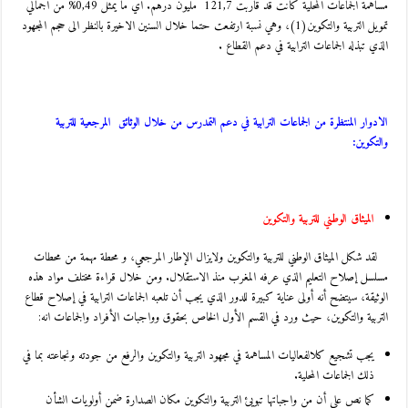
مساهمة الجماعات المحلية كانت قد قاربت 121,7 مليون درهم. اي ما يمثل 0,49% من اجمالي
تمويل التربية والتكوين(1)، وهي نسبة ارتفعت حتما خلال السنين الاخيرة بالنظر الى حجم المجهود
الذي تبذله الجماعات الترابية في دعم القطاع .
الادوار المنتظرة من الجماعات الترابية في دعم التمدرس من خلال الوثائق المرجعية للتربية
والتكوين:
الميثاق الوطني للتربية والتكوين
لقد شكل الميثاق الوطني للتربية والتكوين ولايزال الإطار المرجعي، و محطة مهمة من محطات
مسلسل إصلاح التعليم الذي عرفه المغرب منذ الاستقلال. ومن خلال قراءة مختلف مواد هذه
الوثيقة، سيتضح أنه أولى عناية كبيرة للدور الذي يجب أن تلعبه الجماعات الترابية في إصلاح قطاع
التربية والتكوين، حيث ورد في القسم الأول الخاص بحقوق وواجبات الأفراد والجماعات انه:
يجب تشجيع كلالفعاليات المساهمة في مجهود التربية والتكوين والرفع من جودته ونجاعته بما في
ذلك الجماعات المحلية.
كما نص على أن من واجباتها تبويئ التربية والتكوين مكان الصدارة ضمن أولويات الشأن