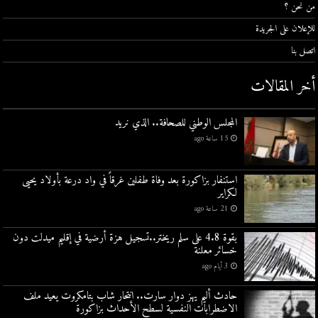
من نحن ؟
للإعلان على الجريدة
اتصل بنا
أخر المقالات
المجلس الوطني للصحافة.. الذي نريد
15 ساعة ago
استنفار بزاكورة بعد وفاة طفلين غرقاً في واد درعة بأولاد يحيى
لكراير
21 ساعة ago
بقوة 4.8 على سلم ريختر..تسجيل هزة أرضية في إقليم ميدلت دون
خسائر معلنة
3 أيام ago
حادث أليم يهز دوار سارت.. انتحار شاب بتامكروت يعيد ملف
الاضطرابات النفسية لسطح الأحداث بزاكورة