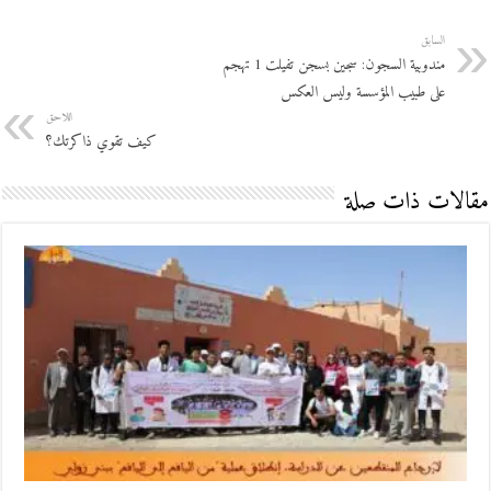
السابق
مندوبية السجون: سجين بسجن تفيلت 1 تهجم
على طبيب المؤسسة وليس العكس‎
اللاحق
كيف تقوي ذاكرتك؟
مقالات ذات صلة