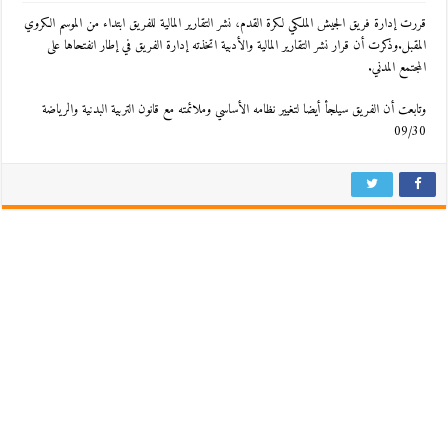
قررت إدارة فريق الجيش الملكي لكرة القدم، نشر التقارير المالية للفريق ابتداء من الموسم الكروي
المقبل.وذكرت أن قرار نشر التقارير المالية والأدبية اتخذته إدارة الفريق في إطار انفتحاها على
المجتمع المدني.
وتابعت أن الفريق سيلجأ أيضا لتغيير نظامه الأساسي وملائمته مع قانون التربية البدنية والرياضة
09/30