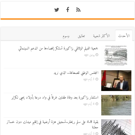
اﻷحدث
اﻷكثر شعبية
تعاليق
وسوم
جمعية الفيلم الوثائقي بزاكورة تستنكر إقصاءها من الدعم السينمائي
يومين ago
المجلس الوطني للصحافة.. الذي نريد
3 أيام ago
استنفار بزاكورة بعد وفاة طفلين غرقاً في واد درعة بأولاد يحيى لكراير
4 أيام ago
بقوة 4.8 على سلم ريختر..تسجيل هزة أرضية في إقليم ميدلت دون خسائر
معلنة
5 أيام ago