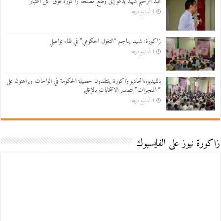
عبد الرحيم شهيد يدعو إلى وضع مصلحة زاكورة فوق كل اعتبار
4 أسابيع ago
زاكورة: شهيد يهاجم “التغول الحكومي” في لقاء تواصلي
4 أسابيع ago
بالفيديو..اتحاديو زاكورة ينتقدون حصيلة الحكومة في الواحات ويراهنون على
” المنجزات” لتصدر الانتخابات بالإقليم
4 أسابيع ago
زاكورة نيوز على الفايسبوك