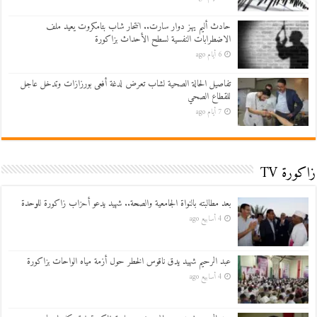
حادث أليم يهز دوار سارت.. انتحار شاب بتامكروت يعيد ملف
الاضطرابات النفسية لسطح الأحداث بزاكورة
6 أيام ago
تفاصيل الحالة الصحية لشاب تعرض لدغة أفعى بورزازات وتدخل عاجل
للقطاع الصحي
7 أيام ago
زاكورة TV
بعد مطالبته بالنواة الجامعية والصحة.. شهيد يدعو أحزاب زاكورة للوحدة
4 أسابيع ago
عبد الرحيم شهيد يدق ناقوس الخطر حول أزمة مياه الواحات بزاكورة
4 أسابيع ago