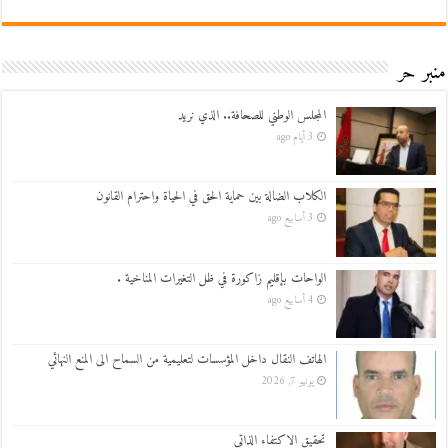
منبر حر
المجلس الوطني للصحافة.. الذي نريد
3 أيام ago
الكلاب الضالة بين حماية الحق في الحياة واحترام القانون
3 أسابيع ago
الواحات بإقليم زاكورة في ظل التغيرات المناخية .
4 أسابيع ago
الهاتف النقال داخل المؤسسات لتعليمية من السماح الى المنع النهائي
يونيو 7, 2026
تحقيق الاكتفاء الذاتي