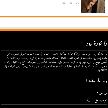
مايو 30, 2026
زاكورة نيوز
مرحبًا بكم في زاكورة نيوز، بوابتكم الأولى للأخبار المحلية والجهوية في قلب الجنوب الشرقي المغربي. نحن
منصة إخبارية متخصصة في تقديم تغطية شاملة لأحداث وأخبار مدينة زاكورة ومنطقة درعة تافيلالت.
تأسس موقع زاكورة نيوز بهدف توفير مصدر موثوق ومتكامل للأخبار والمعلومات، يجمع بين المهنية والدقة.
نسعى إلى تسليط الضوء على القضايا المحلية التي تهم مجتمعنا، من السياسة إلى التكنولوجيا، ومن الرياضة إلى
الثقافة والفن.
روابط مفيدة
من نحن ؟
للإعلان على الجريدة