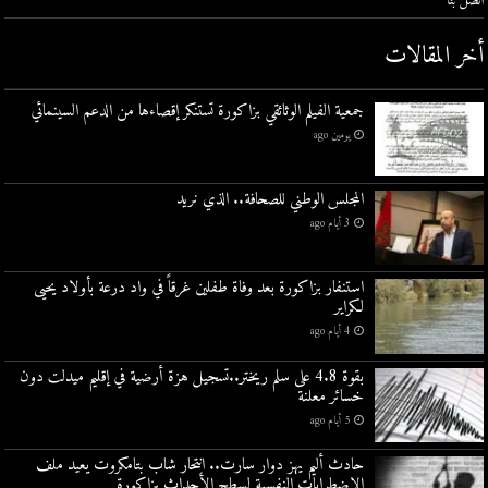
اتصل بنا
أخر المقالات
جمعية الفيلم الوثائقي بزاكورة تستنكر إقصاءها من الدعم السينمائي
يومين ago
المجلس الوطني للصحافة.. الذي نريد
3 أيام ago
استنفار بزاكورة بعد وفاة طفلين غرقاً في واد درعة بأولاد يحيى
لكراير
4 أيام ago
بقوة 4.8 على سلم ريختر..تسجيل هزة أرضية في إقليم ميدلت دون
خسائر معلنة
5 أيام ago
حادث أليم يهز دوار سارت.. انتحار شاب بتامكروت يعيد ملف
الاضطرابات النفسية لسطح الأحداث بزاكورة