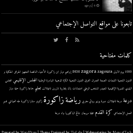
6 أيام ago
تابعونا على مواقع التواصل اﻹجتماعي
كلمات مفتاحية
zagora
zagoura
1000 يوم الاولى
INDH
إبراهيم دياز
ابن زاكورة
الأحياء الناقصة التجهيز
الحرائق
الحكاية و
المجلس الإقليمي
الفنون الشعبية
الشحات
الصحة
العمران
الغرق
الفنون الشعبية
الكرة الذهبية
المبادرة الوطنية
المجلس
تعليم
البلدي
المديرية الإقليمية
المعيدر
المنتخب الوطني
امتحانات
باك
بلغارية
تازرين
تافيلالت
جماعة زاكورة
حملة
دباز
زاكورة
رياضة
درعة
درعة تافيلالت
دورة يونيو
روائي مغربي
زكونو
ستارا زاكورة
طه العياشي
قسم
كرة القدم
العمل الإجتماعي
مجلة
مهرجان
نتائج الباكلوريا
واد درعة
Powered by
WordPress
| Theme Designed by
TieLabs
| Webmastering by
MoncefTech