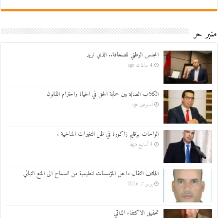
منبر حر
المجلس الوطني للصحافة.. الذي نريد
4 ساعات ago
الكلاب الضالة بين حماية الحق في الحياة واحترام القانون
أسبوعين ago
الواحات بإقليم زاكورة في ظل التغيرات المناخية .
3 أسابيع ago
الهاتف النقال داخل المؤسسات لتعليمية من السماح الى المنع النهائي
يونيو 7, 2026
تحقيق الاكتفاء الذاتي