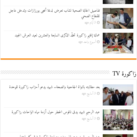
تفاصيل الحالة الصحية لشاب تعرض لدغة أفعى بورزازات وتدخل عاجل
للقطاع الصحي
3 أيام ago
عمالة إقليم زاكورة تخلّد الذكرى السابعة والعشرين لعيد العرش المجيد
أسبوع واحد ago
زاكورة TV
بعد مطالبته بالنواة الجامعية والصحة.. شهيد يدعو أحزاب زاكورة للوحدة
3 أسابيع ago
عبد الرحيم شهيد يدق ناقوس الخطر حول أزمة مياه الواحات بزاكورة
3 أسابيع ago
عبد الرحيم شهيد يدعو إلى وضع مصلحة زاكورة فوق كل اعتبار