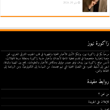
مايو 30, 2026
زاكورة نيوز
مرحبًا بكم في زاكورة نيوز، بوابتكم الأولى للأخبار المحلية والجهوية في قلب الجنوب الشرقي المغربي. نحن
منصة إخبارية متخصصة في تقديم تغطية شاملة لأحداث وأخبار مدينة زاكورة ومنطقة درعة تافيلالت.
تأسس موقع زاكورة نيوز بهدف توفير مصدر موثوق ومتكامل للأخبار والمعلومات، يجمع بين المهنية والدقة.
نسعى إلى تسليط الضوء على القضايا المحلية التي تهم مجتمعنا، من السياسة إلى التكنولوجيا، ومن الرياضة إلى
الثقافة والفن.
روابط مفيدة
من نحن ؟
للإعلان على الجريدة
اتصل بنا