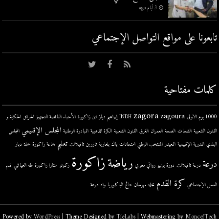
3 أيام ago
تابعونا على مواقع التواصل اﻹجتماعي
كلمات مفتاحية
zagora
zagoura
1000 يوم الاولى
INDH
إبراهيم دياز
ابن زاكورة
الأحياء الناقصة التجهيز
الحرائق
الحكاية و
المجلس الإقليمي
الفنون الشعبية
الشحات
الصحة
العمران
الغرق
الفنون الشعبية
الكرة الذهبية
المبادرة الوطنية
المجلس
تعليم
البلدي
المديرية الإقليمية
المعيدر
المنتخب الوطني
امتحانات
باك
بلغارية
تازرين
تافيلالت
جماعة زاكورة
حملة
دباز
زاكورة
رياضة
درعة
درعة تافيلالت
دورة يونيو
روائي مغربي
زكونو
ستارا زاكورة
طه العياشي
قسم
كرة القدم
العمل الإجتماعي
مجلة
مهرجان
نتائج الباكلوريا
واد درعة
Powered by
WordPress
| Theme Designed by
TieLabs
| Webmastering by
MoncefTech