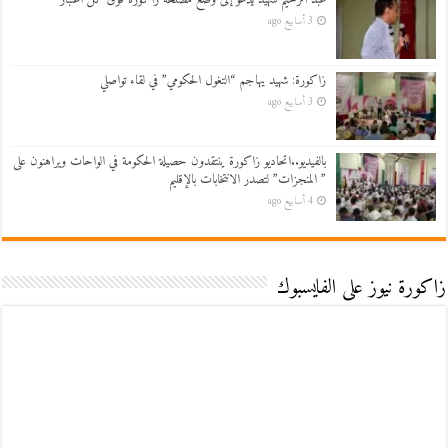
3 أسابيع ago
زاكورة: شهيد يهاجم “التغول الحكومي” في لقاء تواصلي
3 أسابيع ago
بالفيديو..اتحاديو زاكورة ينتقدون حصيلة الحكومة في الواحات ويراهنون على
” المنجزات” لتصدر الانتخابات بالإقليم
4 أسابيع ago
زاكورة نيوز على الفايسبوك