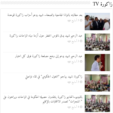
زاكورة TV
بعد مطالبته بالنواة الجامعية والصحة.. شهيد يدعو أحزاب زاكورة للوحدة
3 أسابيع ago
عبد الرحيم شهيد يدق ناقوس الخطر حول أزمة مياه الواحات بزاكورة
3 أسابيع ago
عبد الرحيم شهيد يدعو إلى وضع مصلحة زاكورة فوق كل اعتبار
3 أسابيع ago
زاكورة: شهيد يهاجم “التغول الحكومي” في لقاء تواصلي
3 أسابيع ago
بالفيديو..اتحاديو زاكورة ينتقدون حصيلة الحكومة في الواحات ويراهنون على
” المنجزات” لتصدر الانتخابات بالإقليم
4 أسابيع ago