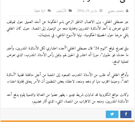
منصف بنعيسي
مارس 31, 2016
اﻷرشيف
اترك تعليقا
عبر مصطفى الخلفي، وزير الاتصال الناطق الرسمي باسم الحكومة عن أسفه العميق حول للموقف
الذي تعرض له أحد الأساتذة المتدربين ومحاولة منعه من الوصول إلى المنصة، حيث كان الخلفي
يلقي عرضا حول الحصيلة الحكومية، نهاية الأسبوع الماضي، في بنسليمان.
وفي تصريح لموقع “اليوم 24″ قال مصطفى الخلفي:”أجدد اعتذاري لكل الأساتذة المتدربين، وأعتبر
ما حدث غير مقبول”، مبرزا أنه اعتذر في الحين لهم وقبل رأس الأستاذ المتدرب، الذي تعرض
لعملية الدفع.
وأوضح الخلفي أنه طلب من الأستاذ المتدرب الصعود إلى المنصة من أجل مناقشة قضية “أساتذة
الغد”، وحينما اقترب منها تم دفعه ومنعه، لاعتقاد بعض المنظمين أن الأمر يتعلق بمحاولة اعتداء.
وكانت مواقع الكترونية قد تداولت شريط فيديو ، يظهر عضوا من العدالة والتنمية يقوم بدفع أحد
الأساتذة المتدربين، ومنعه من الاقتراب من المنصة، الشيء الذي أثار غضبهم.