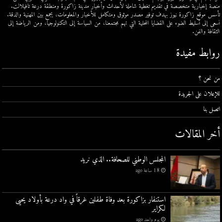
منصة إخبارية متخصصة في تقديم تغطية شاملة لأحداث وأخبار مدينة زاكورة ومنطقة درعة تافيلالت.
تأسس موقع زاكورة نيوز بهدف توفير مصدر موثوق ومتكامل للأخبار والمعلومات، يجمع بين المهنية والدقة.
نسعى إلى تسليط الضوء على القضايا المحلية التي تهم مجتمعنا، من السياسة إلى التكنولوجيا، ومن الرياضة إلى
الثقافة والفن.
روابط مفيدة
من نحن ؟
للإعلان على الجريدة
اتصل بنا
أخر المقالات
المجلس الوطني للصحافة.. الذي نريد
18 ساعة ago
استنفار بزاكورة بعد وفاة طفلين غرقاً في واد درعة بأولاد يحيى
لكراير
يوم واحد ago