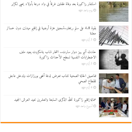
استنفار بزاكورة بعد وفاة طفلين غرقاً في واد درعة بأولاد يحيى لكراير
يوم واحد ago
بقوة 4.8 على سلم ريختر..تسجيل هزة أرضية في إقليم ميدلت دون خسائر
معلنة
3 أيام ago
حادث أليم يهز دوار سارت.. انتحار شاب بتامكروت يعيد ملف
الاضطرابات النفسية لسطح الأحداث بزاكورة
3 أيام ago
تفاصيل الحالة الصحية لشاب تعرض لدغة أفعى بورزازات وتدخل عاجل
للقطاع الصحي
4 أيام ago
عمالة إقليم زاكورة تخلّد الذكرى السابعة والعشرين لعيد العرش المجيد
أسبوع واحد ago