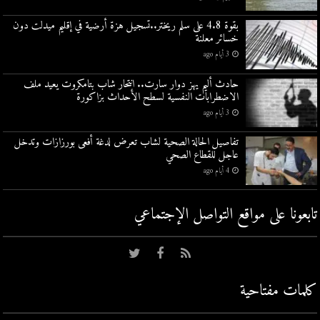
بقوة 4.8 على سلم ريختر..تسجيل هزة أرضية في إقليم ميدلت دون
خسائر معلنة
3 أيام ago
حادث أليم يهز دوار سارت.. انتحار شاب بتامكروت يعيد ملف
الاضطرابات النفسية لسطح الأحداث بزاكورة
3 أيام ago
تفاصيل الحالة الصحية لشاب تعرض لدغة أفعى بورزازات وتدخل
عاجل للقطاع الصحي
4 أيام ago
تابعونا على مواقع التواصل اﻹجتماعي
كلمات مفتاحية