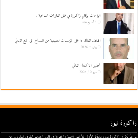
الواحات بإقليم زاكورة في ظل التغيرات المناخية .
3 أسابيع ago
الهاتف النقال داخل المؤسسات لتعليمية من السماح الى المنع النهائي
يونيو 7, 2026
تحقيق الاكتفاء الذاتي
مايو 30, 2026
زاكورة نيوز
مرحبًا بكم في زاكورة نيوز، بوابتكم الأولى للأخبار المحلية والجهوية في قلب الجنوب الشرقي المغربي. نحن