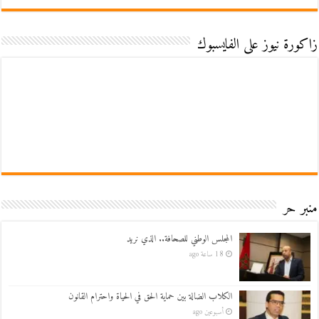
زاكورة نيوز على الفايسبوك
منبر حر
المجلس الوطني للصحافة.. الذي نريد
18 ساعة ago
الكلاب الضالة بين حماية الحق في الحياة واحترام القانون
أسبوعين ago