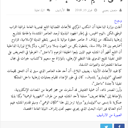
منصف بنعيسي
فبراير 15, 2018
اﻷرشيف
اترك تعليقا
و.م.ع
أعلنت وزارة الداخلية أن المكتب المركزي للأبحاث القضائية التابع للمديرية العامة لمراقبة التراب
الوطني،تمكن ،اليوم الخميس، في إطار الجهود المبذولة لرصد العناصر المتشددة والحاملة لمشاريع
إرهابية بالمملكة، من إيقاف 3 عناصر خطيرة موالية لما يسمى بتنظيم الدولة الإسلامية، تتراوح
أعمارهم بين 24 و30 سنة، ينشطون بكل من العيون وسلا ومراكش. وذكر بلاغ لوزارة الداخلية
أن التتبع أظهر أن المشتبه فيهم الذين بايعوا الخليفة المزعوم لـ”داعش”، انخرطوا في التحريض على
القتل تنفيذا للنهج الدموي لهذا التنظيم الإرهابي، بالموازاة مع سعيهم لاكتساب خبرات في مجال
صناعة المتفجرات والعبوات الناسفة.
كما تفيد الأبحاث الأولية ، يضيف البلاغ، أن أحد هذه العناصر الذي سبق له أن التحق بمخيمات
انفصاليي “البوليساريو” بتندوف، كان في طور الإعداد للقيام بعمليات إرهابية داخل المملكة
تنفيذا لأجندة “داعش”.
وأبرز المصدر ذاته، أن عملية التفتيش قد أسفرت عن حجز مجموعة من المعدات الإلكترونية،
بالإضافة إلى “بطاقة تعريف” مسلمة لأحد المشتبه فيهم من طرف “الجمهورية الوهمية” وكذا بذلة
عسكرية لما يسمى ب”البوليساريو” وراية ترمز إلى هذا “الكيان الوهمي”. وسيتم تقديم المشتبه فيهم
أمام العدالة فور انتهاء البحث الذي يجري معهم تحت إشراف النيابة العامة المختصة.
الصورة من الارشيف