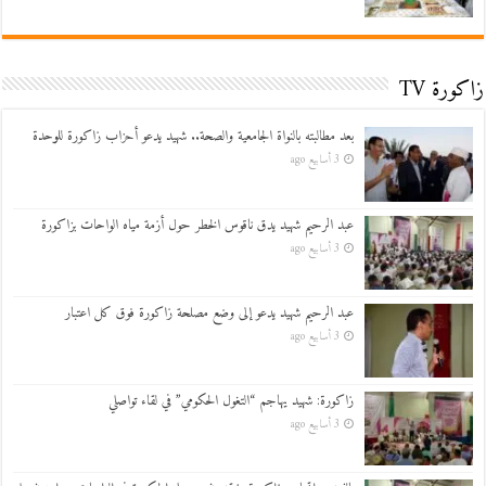
زاكورة TV
بعد مطالبته بالنواة الجامعية والصحة.. شهيد يدعو أحزاب زاكورة للوحدة
3 أسابيع ago
عبد الرحيم شهيد يدق ناقوس الخطر حول أزمة مياه الواحات بزاكورة
3 أسابيع ago
عبد الرحيم شهيد يدعو إلى وضع مصلحة زاكورة فوق كل اعتبار
3 أسابيع ago
زاكورة: شهيد يهاجم “التغول الحكومي” في لقاء تواصلي
3 أسابيع ago