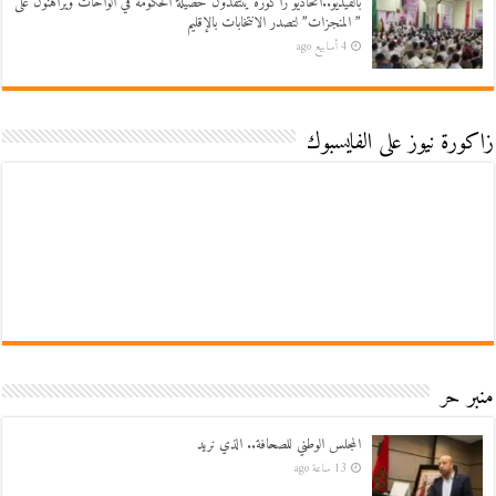
بالفيديو..اتحاديو زاكورة ينتقدون حصيلة الحكومة في الواحات ويراهنون على
” المنجزات” لتصدر الانتخابات بالإقليم
4 أسابيع ago
زاكورة نيوز على الفايسبوك
منبر حر
المجلس الوطني للصحافة.. الذي نريد
13 ساعة ago