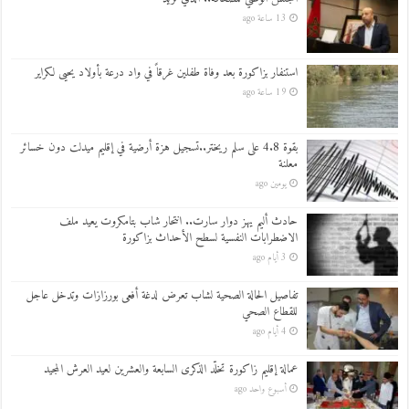
13 ساعة ago
استنفار بزاكورة بعد وفاة طفلين غرقاً في واد درعة بأولاد يحيى لكراير
19 ساعة ago
بقوة 4.8 على سلم ريختر..تسجيل هزة أرضية في إقليم ميدلت دون خسائر
معلنة
يومين ago
حادث أليم يهز دوار سارت.. انتحار شاب بتامكروت يعيد ملف
الاضطرابات النفسية لسطح الأحداث بزاكورة
3 أيام ago
تفاصيل الحالة الصحية لشاب تعرض لدغة أفعى بورزازات وتدخل عاجل
للقطاع الصحي
4 أيام ago
عمالة إقليم زاكورة تخلّد الذكرى السابعة والعشرين لعيد العرش المجيد
أسبوع واحد ago