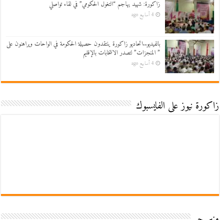
زاكورة: شهيد يهاجم “التغول الحكومي” في لقاء تواصلي
4 أسابيع ago
بالفيديو..اتحاديو زاكورة ينتقدون حصيلة الحكومة في الواحات ويراهنون على
” المنجزات” لتصدر الانتخابات بالإقليم
4 أسابيع ago
زاكورة نيوز على الفايسبوك
منبر حر