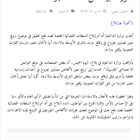
منصف بنعيسي
مارس 15, 2018
اﻷرشيف
اترك تعليقا
زاكورة نيوز/بلاغ
أعلنت وزارة الداخلية أنه تم إبلاغ السلطات القضائية المختصة قصد فتح تحقيق في موضوع ترويج
صور لمصابين بجروح في وقائع جرت بالشرق الأوسط والادعاء أنها لأعمال عنف مارستها القوات
العمومية بإقليم جرادة.
وأوضحت وزارة الداخلية في بلاغ، اليوم الخميس، أن بعض الصفحات على موقع التواصل
الاجتماعي “فايسبوك”، عمدت إلى ترويج صور لأشخاص مصابين بجروح في أحداث إجرامية
مختلفة وأخرى توثق لوقائع جرت ببعض مناطق الشرق الأوسط والادعاء كذبا أنها تتعلق بأعمال
عنف ممارسة من قبل القوات العمومية بإقليم جرادة.
ونظرا لخطورة هذه الأفعال والادعاءات المغرضة التي من شأنها تضليل الرأي العام والتأثير سلبا
على الإحساس بالأمن وإثارة الفزع بين المواطنين، شدد البلاغ على أنه تم إبلاغ السلطات القضائية
المختصة قصد فتح بحث في الموضوع لتحديد هويات الأشخاص المتورطين في الترويج لهذه الافتراءات
والمزاعم وترتيب المسؤوليات القانونية عن ذلك.