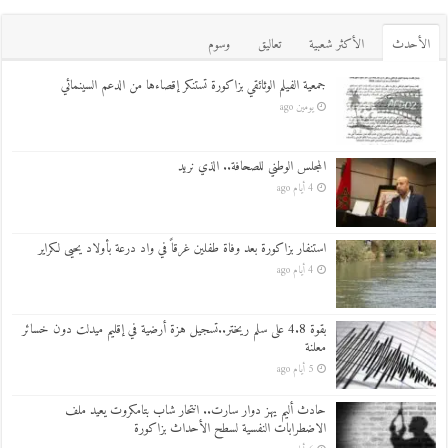
اﻷحدث
اﻷكثر شعبية
تعاليق
وسوم
جمعية الفيلم الوثائقي بزاكورة تستنكر إقصاءها من الدعم السينمائي
يومين ago
المجلس الوطني للصحافة.. الذي نريد
4 أيام ago
استنفار بزاكورة بعد وفاة طفلين غرقاً في واد درعة بأولاد يحيى لكراير
4 أيام ago
بقوة 4.8 على سلم ريختر..تسجيل هزة أرضية في إقليم ميدلت دون خسائر
معلنة
5 أيام ago
حادث أليم يهز دوار سارت.. انتحار شاب بتامكروت يعيد ملف
الاضطرابات النفسية لسطح الأحداث بزاكورة