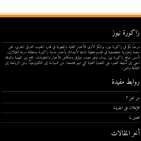
زاكورة نيوز
مرحبًا بكم في زاكورة نيوز، بوابتكم الأولى للأخبار المحلية والجهوية في قلب الجنوب الشرقي المغربي. نحن
منصة إخبارية متخصصة في تقديم تغطية شاملة لأحداث وأخبار مدينة زاكورة ومنطقة درعة تافيلالت.
تأسس موقع زاكورة نيوز بهدف توفير مصدر موثوق ومتكامل للأخبار والمعلومات، يجمع بين المهنية والدقة.
نسعى إلى تسليط الضوء على القضايا المحلية التي تهم مجتمعنا، من السياسة إلى التكنولوجيا، ومن الرياضة إلى
الثقافة والفن.
روابط مفيدة
من نحن ؟
للإعلان على الجريدة
اتصل بنا
أخر المقالات