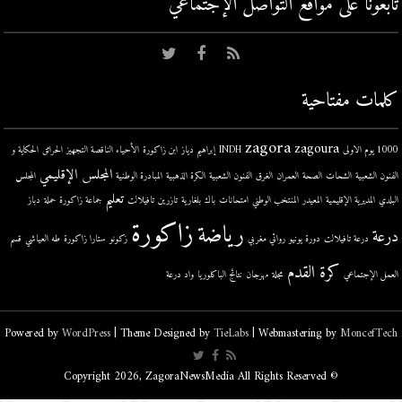
تابعونا على مواقع التواصل اﻹجتماعي
كلمات مفتاحية
zagora
zagoura
1000 يوم الاولى
INDH
إبراهيم دياز
ابن زاكورة
الأحياء الناقصة التجهيز
الحرائق
الحكاية و
المجلس الإقليمي
الفنون الشعبية
الشحات
الصحة
العمران
الغرق
الفنون الشعبية
الكرة الذهبية
المبادرة الوطنية
المجلس
تعليم
البلدي
المديرية الإقليمية
المعيدر
المنتخب الوطني
امتحانات
باك
بلغارية
تازرين
تافيلالت
جماعة زاكورة
حملة
دباز
زاكورة
رياضة
درعة
درعة تافيلالت
دورة يونيو
روائي مغربي
زكونو
ستارا زاكورة
طه العياشي
قسم
كرة القدم
العمل الإجتماعي
مجلة
مهرجان
نتائج الباكلوريا
واد درعة
Powered by
WordPress
| Theme Designed by
TieLabs
| Webmastering by
MoncefTech
© Copyright 2026, ZagoraNewsMedia All Rights Reserved