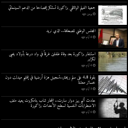
جمعية الفيلم الوثائقي بزاكورة تستنكر إقصاءها من الدعم السينمائي
يومين ago
المجلس الوطني للصحافة.. الذي نريد
4 أيام ago
استنفار بزاكورة بعد وفاة طفلين غرقاً في واد درعة بأولاد يحيى
لكراير
4 أيام ago
بقوة 4.8 على سلم ريختر..تسجيل هزة أرضية في إقليم ميدلت دون
خسائر معلنة
5 أيام ago
حادث أليم يهز دوار سارت.. انتحار شاب بتامكروت يعيد ملف
الاضطرابات النفسية لسطح الأحداث بزاكورة
6 أيام ago