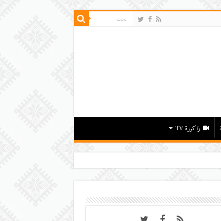
زاكورة TV