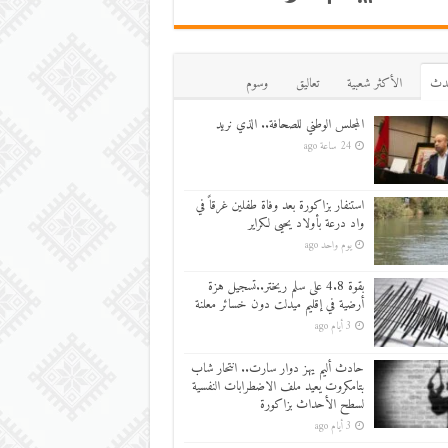
دث
اﻷكثر شعبية
تعاليق
وسوم
المجلس الوطني للصحافة.. الذي نريد
24 ساعة ago
استنفار بزاكورة بعد وفاة طفلين غرقاً في
واد درعة بأولاد يحيى لكراير
يوم واحد ago
بقوة 4.8 على سلم ريختر..تسجيل هزة
أرضية في إقليم ميدلت دون خسائر معلنة
3 أيام ago
حادث أليم يهز دوار سارت.. انتحار شاب
بتامكروت يعيد ملف الاضطرابات النفسية
لسطح الأحداث بزاكورة
3 أيام ago