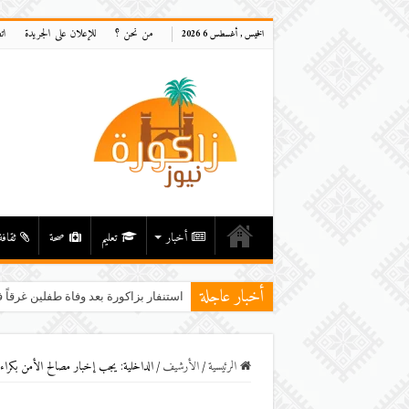
من نحن ؟
للإعلان على الجريدة
ات
الخميس , أغسطس 6 2026
أخبار
تعليم
صحة
ثقافة
أخبار عاجلة
استنفار بزاكورة بعد وفاة طفلين غرقاً ف
الرئيسية
/
اﻷرشيف
/
الداخلية: يجب إخبار مصالح الأمن بكراء 