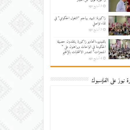
3 أسابيع ago
زاكورة: شهيد يهاجم “التغول الحكومي” في
لقاء تواصلي
3 أسابيع ago
بالفيديو..اتحاديو زاكورة ينتقدون حصيلة
الحكومة في الواحات ويراهنون على ”
المنجزات” لتصدر الانتخابات بالإقليم
4 أسابيع ago
 نيوز على الفايسبوك