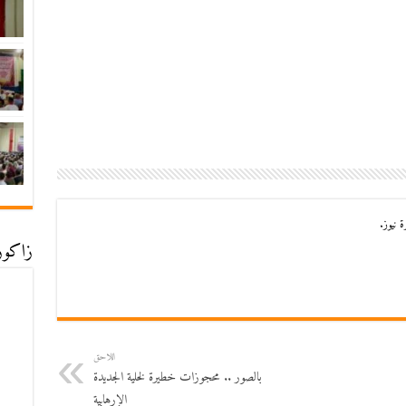
 نيوز.
زاكورة
اللاحق
بالصور .. محجوزات خطيرة لخلية الجديدة
الإرهابية