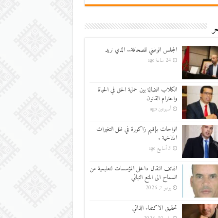
ر
المجلس الوطني للصحافة.. الذي نريد
24 ساعة ago
الكلاب الضالة بين حماية الحق في الحياة
واحترام القانون
أسبوعين ago
الواحات بإقليم زاكورة في ظل التغيرات
المناخية .
3 أسابيع ago
الهاتف النقال داخل المؤسسات لتعليمية من
السماح الى المنع النهائي
يونيو 7, 2026
تحقيق الاكتفاء الذاتي