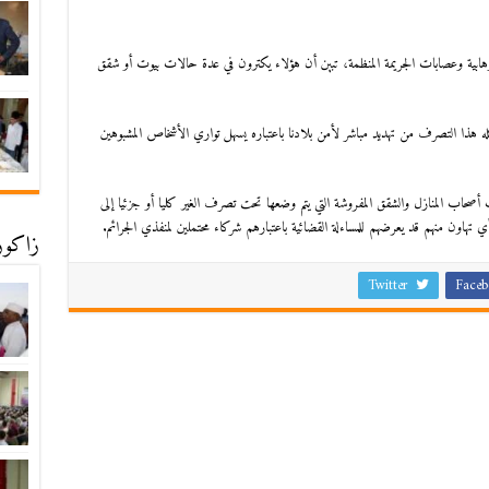
هابية وعصابات الجريمة المنظمة، تبين أن هؤلاء يكترون في عدة حالات بيوت أو شقق
يشكله هذا التصرف من تهديد مباشر لأمن بلادنا باعتباره يسهل تواري الأشخاص المشبوهين
ت أصحاب المنازل والشقق المفروشة التي يتم وضعها تحت تصرف الغير كليا أو جزئيا إلى
 تهاون منهم قد يعرضهم للمساءلة القضائية باعتبارهم شركاء محتملين لمنفذي الجرائم.
زاكورة
Twitter
Faceb