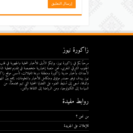
زاكورة نيوز
مرحبًا بكم في زاكورة نيوز، بوابتكم الأولى للأخبار المحلية والجهوية في قلب
الجنوب الشرقي المغربي. نحن منصة إخبارية متخصصة في تقديم تغطية شام
لأحداث وأخبار مدينة زاكورة ومنطقة درعة تافيلالت. تأسس موقع زاك
نيوز بهدف توفير مصدر موثوق ومتكامل للأخبار والمعلومات، يجمع بين المهن
والدقة. نسعى إلى تسليط الضوء على القضايا المحلية التي تهم مجتمعنا، من
السياسة إلى التكنولوجيا، ومن الرياضة إلى الثقافة والفن.
روابط مفيدة
من نحن ؟
للإعلان على الجريدة