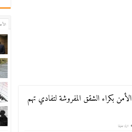
اﻷح
لأمن بكراء الشقق المفروشة لتفادي تهم
اترك تعليقا