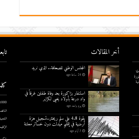
أخر المقالات
تاب
المجلس الوطني للصحافة.. الذي نريد
لة
24 ساعة ago
ورة
ية
كلم
استنفار بزاكورة بعد وفاة طفلين غرقاً في
واد درعة بأولاد يحيى لكراير
1000 يوم الاول
يوم واحد ago
الناقصة
بقوة 4.8 على سلم ريختر..تسجيل هزة
الشعبية
أرضية في إقليم ميدلت دون خسائر معلنة
الإقليم
3 أيام ago
زاكورة