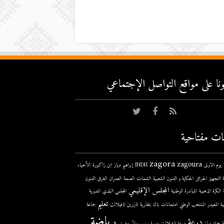
عونا على مواقع التواصل اﻹجتماعي
ات مفتاحية
zagora
zagoura
ى
INDH
إبراهيم دياز
ابن زاكورة
الأحياء
 التجهيز
الحرائق
الحكاية و الفنون الشعبية
الشحات
الصحة
العمران
الغرق
الفنون
المجلس الإقليمي
الكرة الذهبية
المبادرة الوطنية
المجلس البلدي
المديرية
تعليم
ية
المعيدر
المنتخب الوطني
امتحانات
باك
بلغارية
تازرين
تافيلالت
جماعة
رياضة
درعة
حملة
دباز
درعة تافيلالت
دورة يونيو
روائي مغربي