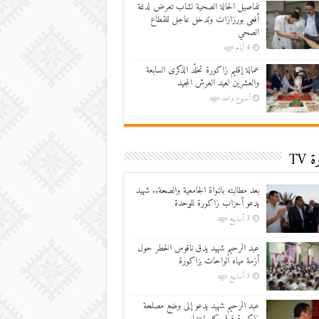
تفاصيل الحالة الصحية لشاب تعرض لدغة
أفعى بورزازات وتدخل عاجل للقطاع
الصحي
4 أيام ago
عمالة إقليم زاكورة تخلّد الذكرى السابعة
والعشرين لعيد العرش المجيد
أسبوع واحد ago
 TV
بعد مطالبته بالنواة الجامعية والصحة.. شهيد
يدعو أحزاب زاكورة للوحدة
3 أسابيع ago
عبد الرحيم شهيد يدق ناقوس الخطر حول
أزمة مياه الواحات بزاكورة
3 أسابيع ago
عبد الرحيم شهيد يدعو إلى وضع مصلحة
زاكورة فوق كل اعتبار