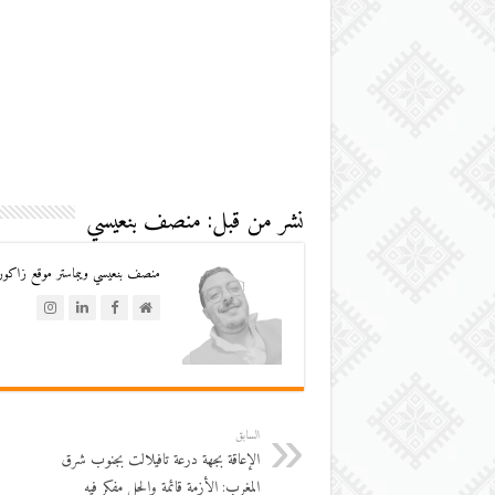
نشر من قبل: منصف بنعيسي
منصف بنعيسي ويبماستر موقع زاكورة
السابق
الإعاقة بجهة درعة تافيلالت بجنوب شرق
المغرب: الأزمة قائمة والحل مفكر فيه