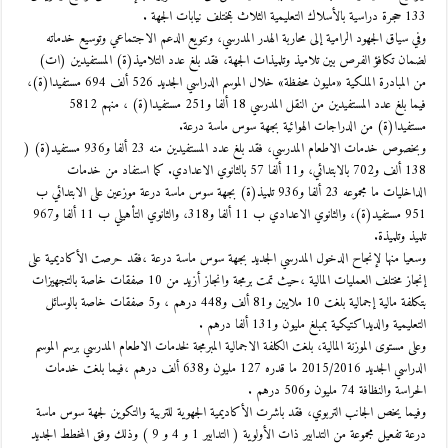
133 حجرة دراسية بالأسلاك التعليمية الثلاث بمختلف نيابات الجهة .
وفي سياق الجهود الرامية إلى محاربة الهدر المدرسي، وتنويع الدعم الاجتماعي وتوسيع خدماته
لضمان تكافؤ الفرص بين تلاميذ وتلميذات الجهة، فقد بلغ عدد التلاميذ(ة) المستفيدين (ات)
من المبادرة الملكية «مليون محفظة» خلال الموسم الدراسي الجديد 526 ألف 694 مستفيدا(ة)،
فيما بلغ عدد المستفيدين من النقل المدرسي 18 ألفا و251 مستفيدا(ة) ، منهم 5812
مستفيدا(ة) من الدراجات الهوائية بجهة سوس ماسة درعة.
وبخصوص خدمات الاطعام المدرسي، فقد بلغ عدد المستفيدين منه 23 ألفا و936 مستفيد(ة) (
138 ألف و702 بالابتدائي، و11 ألفا 57 بالثانوي الاعدادي. كما استفاد من خدمات
الداخليات ما مجموعه 23 ألفا و936 تلميذ(ة) بجهة سوس ماسة درعة موزعين على الابتدائي ب
951 مستفيد(ة)، والثانوي الاعدادي ب 11 ألفا و318، والثانوي التأهيلي ب 11 ألفا و967
تلميذ وتلميذة.
وسعيا منها لإنجاح الدخول المدرسي الجديد بجهة سوس ماسة درعة ،فقد حرصت الأكاديمية على
إنجاز مختلف العمليات المالية ،حيث تمت برمجة وانجاز أزيد من 10 صفقات خاصة بالتجهيزات
بتكلفة مالية إجمالية بلغت 10 ملايين و81 ألف و448 درهم ، و5 صفقات خاصة بالوسائل
التعليمية والديداكتيكية بمبلغ مليون و131 ألفا درهم .
وعلى مستوى الموزنة المالية، بلغت الكلفة الاجمالية المبرمجة لخدمات الاطعام المدرسي برسم الموسم
الدراسي الجديد 2015/2016 ما قدره 127 مليون و638 ألف درهم ،فيما بلغت خدمات
الحراسة والنظافة 74 مليون و506 درهم .
وفيما يخص الجانب التربوي، فقد باشرت الأكاديمية الجهوية للتربية والتكوين لجهة سوس ماسة
درعة تفعيل مجموعة من التدابير ذات الأولوية ( التدابير 1 و 4 و 9 ) وذلك وفق المخطط الجديد