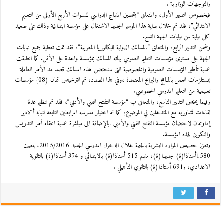
والتوجهات الوزارية .
فبخصوص التدبير الأول، والمتعلق “بتحسين المنهاج الدراسي للسنوات الأربع الأولى من التعليم
الابتدائي”، فقد تم خلال بداية هذا الموسم الجديد الاشتغال على مؤسسة ابتدائية وذلك على صعيد
كل نيابة من نيابات الجهة التسع.
وضمن التدبير الرابع، والمتعلق “بالمسالك الدولية للبكالوريا المغربية”، فقد تمت تغطية جميع نيابات
الجهة على مستوى مؤسسات التعليم العمومي بهاته المسالك بمؤسسة واحدة على الأقل. كما انطلقت
عملية تأطير المؤسسات العمومية والخصوصية التي ستحتضن هذه المسالك قصد مد الأطر العاملة
بمستلزمات العمل بالمناهج والبرامج المعتمدة ،وفي هذا الصدد، تم الترخيص لثمان (08) مؤسسات
تعليمية من التعليم المدرسي الخصوصي.
وفيما يخص التدبير التاسع، والمتعلق ب “مؤسسة التفتح الفني والأدبي”، فقد تم تنظيم عدة
لقاءات تشاورية مع المتدخلين في الموضوع؛ كما تم اختيار مدرسة المرابطين التابعة لنيابة أكادير
إداوتنان لاحتضان مؤسسة التفتح الفني والأدبي ،بالإضافة الى مباشرة عملية انتقاء أطر التدريس
والتكوين لهذه المؤسسة.
وتعزز حصيص الموارد البشرية بالجهة خلال الدخول المدرسي الجديد 2015/2016، بتعيين
1580أستاذا(ة) جديدا(ة)، منهم 515 أستاذا(ة) بالابتدائي و 374 أستاذا(ة) بالثانوية
الاعدادي، و691 أستاذا(ة) بالثانوي التأهيلي .