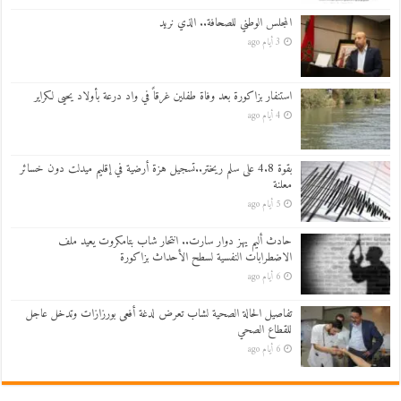
المجلس الوطني للصحافة.. الذي نريد
3 أيام ago
استنفار بزاكورة بعد وفاة طفلين غرقاً في واد درعة بأولاد يحيى لكراير
4 أيام ago
بقوة 4.8 على سلم ريختر..تسجيل هزة أرضية في إقليم ميدلت دون خسائر
معلنة
5 أيام ago
حادث أليم يهز دوار سارت.. انتحار شاب بتامكروت يعيد ملف
الاضطرابات النفسية لسطح الأحداث بزاكورة
6 أيام ago
تفاصيل الحالة الصحية لشاب تعرض لدغة أفعى بورزازات وتدخل عاجل
للقطاع الصحي
6 أيام ago