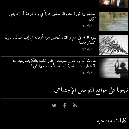
استنفار بزاكورة بعد وفاة طفلين غرقاً في واد درعة بأولاد يحيى
لكراير
4 أيام ago
بقوة 4.8 على سلم ريختر..تسجيل هزة أرضية في إقليم ميدلت دون
خسائر معلنة
5 أيام ago
حادث أليم يهز دوار سارت.. انتحار شاب بتامكروت يعيد ملف
الاضطرابات النفسية لسطح الأحداث بزاكورة
6 أيام ago
تابعونا على مواقع التواصل اﻹجتماعي
كلمات مفتاحية