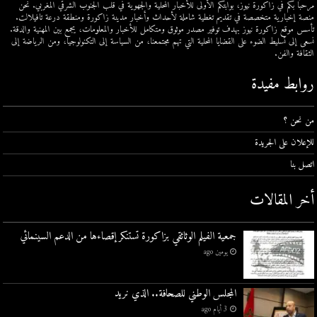
مرحبًا بكم في زاكورة نيوز، بوابتكم الأولى للأخبار المحلية والجهوية في قلب الجنوب الشرقي المغربي. نحن
منصة إخبارية متخصصة في تقديم تغطية شاملة لأحداث وأخبار مدينة زاكورة ومنطقة درعة تافيلالت.
تأسس موقع زاكورة نيوز بهدف توفير مصدر موثوق ومتكامل للأخبار والمعلومات، يجمع بين المهنية والدقة.
نسعى إلى تسليط الضوء على القضايا المحلية التي تهم مجتمعنا، من السياسة إلى التكنولوجيا، ومن الرياضة إلى
الثقافة والفن.
روابط مفيدة
من نحن ؟
للإعلان على الجريدة
اتصل بنا
أخر المقالات
جمعية الفيلم الوثائقي بزاكورة تستنكر إقصاءها من الدعم السينمائي
يومين ago
المجلس الوطني للصحافة.. الذي نريد
3 أيام ago