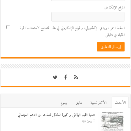
الموقع الإلكتروني
احفظ اسمي، بريدي الإلكتروني، والموقع الإلكتروني في هذا المتصفح لاستخدامها المرة
المقبلة في تعليقي.
اﻷحدث
اﻷكثر شعبية
تعاليق
وسوم
جمعية الفيلم الوثائقي بزاكورة تستنكر إقصاءها من الدعم السينمائي
يومين ago