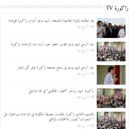
زاكورة TV
بعد مطالبته بالنواة الجامعية والصحة.. شهيد يدعو أحزاب زاكورة للوحدة
4 أسابيع ago
عبد الرحيم شهيد يدق ناقوس الخطر حول أزمة مياه الواحات بزاكورة
4 أسابيع ago
عبد الرحيم شهيد يدعو إلى وضع مصلحة زاكورة فوق كل اعتبار
4 أسابيع ago
زاكورة: شهيد يهاجم “التغول الحكومي” في لقاء تواصلي
4 أسابيع ago
بالفيديو..اتحاديو زاكورة ينتقدون حصيلة الحكومة في الواحات ويراهنون على
” المنجزات” لتصدر الانتخابات بالإقليم
4 أسابيع ago