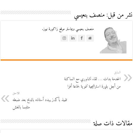
نشر من قبل: منصف بنعيسي
منصف بنعيسي ويبماستر موقع زاكورة نيوز.
السابق
الخدمة بدات … لقاء تشاوري مع الساكنة
من أجل بلورة استراتيجية تنموية لجماعة أفرا
اللاحق
تلميذ بأكدز يهدد أستاذه بالدبح بعد ضبطه
متلبسا بالغش
مقالات ذات صلة