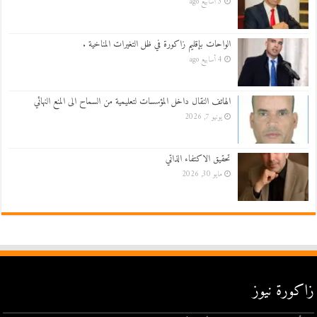
3 أسابيع ago
الواحات بإقليم زاكورة في ظل التغيرات المناخية .
4 أسابيع ago
الهاتف النقال داخل المؤسسات لتعليمية من السماح الى المنع النهائي
يونيو 7, 2026
تحقيق الاكتفاء الذاتي
مايو 30, 2026
زاكورة نيوز