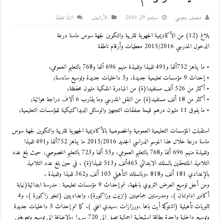
منصف بنعيسي
سبتمبر 29, 2015
اﻷرشيف
اترك تعليقا
بلاغ (12) من الأكاديمية الجهوية للتربية والتكوين لجهة سوس ماسة درعة
الدخول المدرسي 2015/2016 معطيات وأرقام ناطقة
• ما يناهز 752ألفا و491 تلميذا وتلميذة منهم 696 ألفا و768 بالتعليم العمومي؛
• إحداث 9 مؤسسات تعليمية جديدة، و5 داخليات جديدة وتوسيع سادسة؛
• أكثر من 526 ألف مستفيدا(ة) من المبادرة الملكية مليون محفظة؛
• أكثر من 18 ألف مستفيد(ة) من النقل المدرسي وما يقارب 6 آلاف دراجة هوائية؛
• ما يفوق 11 مليون درهم قيمة صفقات التجهيز والوسائل الديداكتيكية للمؤسسات التعليمية؛
استقبلت المؤسسات التعليمية العمومية والخصوصية بالأكاديمية الجهوية للتربية والتكوين لجهة سوس
ماسة درعة خلال هذا الموسم الدراسي الجديد 2015/2016 ما يناهز 752ألفا و491 تلميذا
وتلميذة منهم 696 ألفا و768 بالتعليم العمومي، و55 ألفا و723 بالتعليم الخصوصي، حيث بلغ عدد
التلاميذ الملتحقين بالسلك الابتدائي 465ألف و513 تلميذا(ة) ، في حين بلغ عدد التلاميذ
بالإعدادي 181 ألف و818 ،وبالسلك التأهيلي 105 ألف و362 تلميذا وتلميذة .
ومن أجل توسيع العرض التربوي بالجهة، تم إحداث 9 مؤسسات تعليمية : مدرسة ابتدائية(نيابة
أكادير اداوتنان )، ومدرستين جماعيتين (تزنيت وزاكورة)، واعداديتين (تنغير زاكورة )، و4
ثانويات تأهيلية (اشتوكة أيت باها ،ورزازات ،سيدي افني ). كما تم إحداث 5 داخليات جديدة
وتوسيع داخلية واحدة بطاقة استيعابية اجمالية تصل الى 720 سريرا ،بالإضافة الى توسيع وتعويض