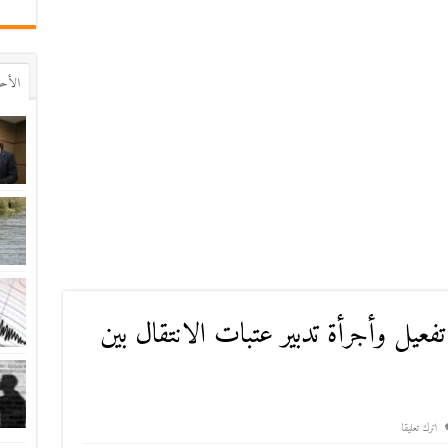
اﻷح
فعيل وأجرأة تدبير عتبات الانتقال بين
اترك تعليقا