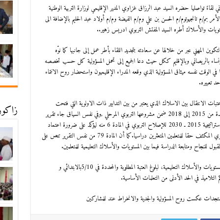
ني لقاءً تواصليا حضره السيد عبد الرزاق غزاوي المدير الإقليمي لوزارة التربية الوطنية
مر بم/م تانجيوتوم/م الحسن بن علي وم/م الفيضة وم/م أولاد عبد الحليم بالإضافة الى
ستويات والأسلاك أطره السيد المفتش التربوي ادريس زهير..
 والتكوين المهني عبر من خلالها عن سعادته بتجديد اللقاء بأطر عمل إلى جانبها كما نوّه
الا ونساء بالريصاني وبالإقليم ككل حيث دعا الجميع إلى تحمل المسؤولية كل حسب تخصصه
2015 مُلزمة الجميع مستحضرا في الوقت نفسه ميثاق المسؤولية الذي وقعه المدراء الإقليميون واستحضار روح الانتماء
حد تعبيره.
ات الانتقال بين الاسلاك الذي يعتبر من بين التدابير ذات الاولوية التي فتحت
زاكورة
الوزارة الأوراش الكفيلة بتفعيلها وتنفيذها خلال الفترة الممتدة من 2015 إلى 2018 ضمن مشروعها التربوي المرحلي ,وفي نفس السياق جاء تقرير
المجلس الأعلى للتربية والتكوين والبحث العلمي حول الرؤية الاستراتيجية 2015 ـ 2030 للإصلاح التربوي في المادة 6 منه ليؤكد على ضرورة اعتماد
آليات كفيلة بضمان التتبع الفردي للتلميذ، واعتبار الدعم التربوي المكثف حقا للمتعلمين المتعثرين دراسيا.كما أن المادة 79 من نفس التقرير تنص على
المقبول للنجاح ومتابعة الدراسة فيما بين المستويات والأسلاك التعليمية للمتعلمين.
ويهدف هذا التدبير إلى الرفع التدريجي لعتبات الانتقال بين المستويات والأسلاك التعليمية، لبلوغ العتبة المطلوبة والمحددة في 5/10بالابتدائي و
ستجدات عكست روح المسؤولية والجدية والانخراط عند للمشاركين