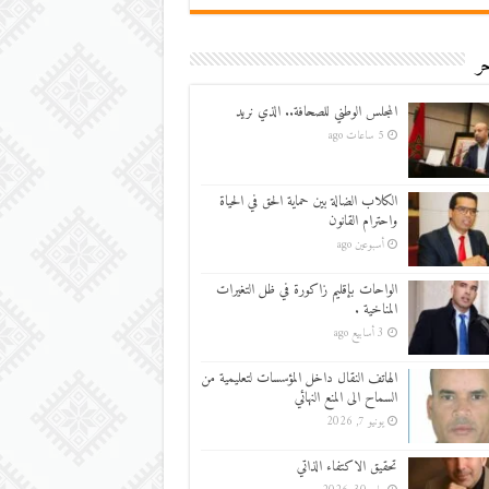
ر
المجلس الوطني للصحافة.. الذي نريد
5 ساعات ago
الكلاب الضالة بين حماية الحق في الحياة
واحترام القانون
أسبوعين ago
الواحات بإقليم زاكورة في ظل التغيرات
المناخية .
3 أسابيع ago
الهاتف النقال داخل المؤسسات لتعليمية من
السماح الى المنع النهائي
يونيو 7, 2026
تحقيق الاكتفاء الذاتي