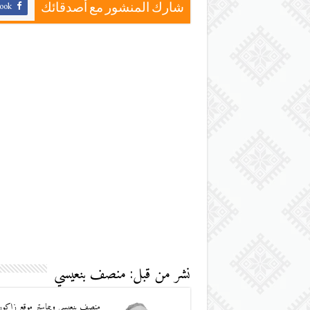
ook
شارك المنشور مع أصدقائك
نشر من قبل: منصف بنعيسي
منصف بنعيسي ويبماستر موقع زاكورة