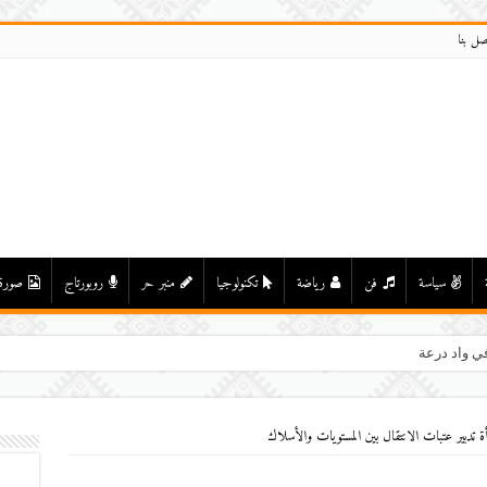
صل بنا
سياسة
فن
رياضة
تكنولوجيا
منبر حر
روبورتاج
صورة
ي واد درعة بأولاد يحيى لكراير
ة تدبير عتبات الانتقال بين المستويات والأسلاك