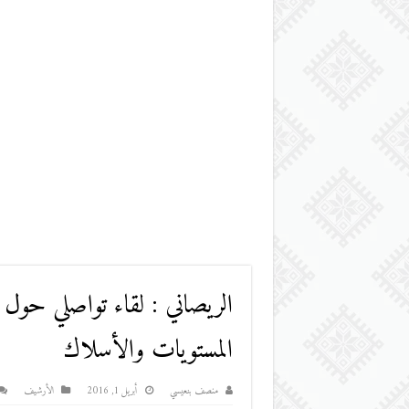
الريصاني : لقاء تواصلي حول ت
المستويات والأسلاك
منصف بنعيسي
أبريل 1, 2016
اﻷرشيف