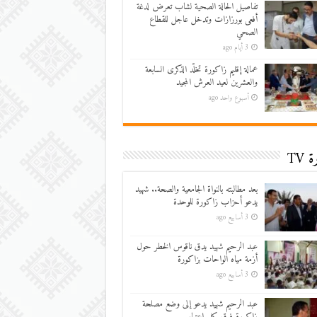
تفاصيل الحالة الصحية لشاب تعرض لدغة
أفعى بورزازات وتدخل عاجل للقطاع
الصحي
3 أيام ago
عمالة إقليم زاكورة تخلّد الذكرى السابعة
والعشرين لعيد العرش المجيد
أسبوع واحد ago
 TV
بعد مطالبته بالنواة الجامعية والصحة.. شهيد
يدعو أحزاب زاكورة للوحدة
3 أسابيع ago
عبد الرحيم شهيد يدق ناقوس الخطر حول
أزمة مياه الواحات بزاكورة
3 أسابيع ago
عبد الرحيم شهيد يدعو إلى وضع مصلحة
زاكورة فوق كل اعتبار