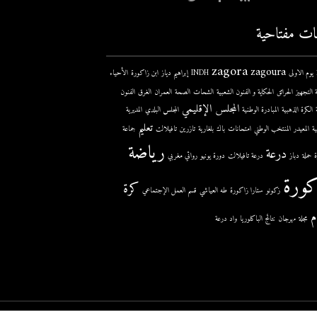
ات مفتاحية
zagora
zagoura
ى
INDH
إبراهيم دياز
ابن زاكورة
الأحياء
 التجهيز
الحرائق
الحكاية و الفنون الشعبية
الشحات
الصحة
العمران
الغرق
الفنون
المجلس الإقليمي
الكرة الذهبية
المبادرة الوطنية
المجلس البلدي
المديرية
تعليم
ية
المعيدر
المنتخب الوطني
امتحانات
باك
بلغارية
تازرين
تافيلالت
جماعة
رياضة
درعة
حملة
دباز
درعة تافيلالت
دورة يونيو
روائي مغربي
كورة
كرة
زكونو
ستارا زاكورة
طه العياشي
قسم العمل الإجتماعي
م
مجلة
مهرجان
نتائج الباكلوريا
واد درعة