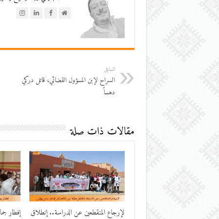
السابق
السراح لإبن المسؤول القضائي، قاتل دركي
دهساً
مقالات ذات صلة
لإرجاع المنقطعين عن الدراسة.. إنطلاق
إفطار جم