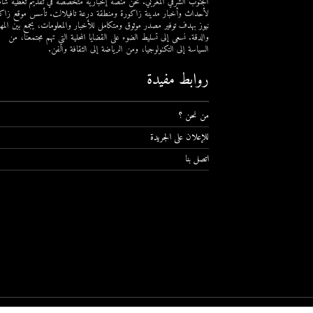
الجنوب الشرقي المغربي. نحن منصة إخبارية متخصصة في تقديم تغطية شام
لأحداث وأخبار مدينة زاكورة ومنطقة درعة تافيلالت. تأسس موقع زاك
نيوز بهدف توفير مصدر موثوق ومتكامل للأخبار والمعلومات، يجمع بين المهن
والدقة. نسعى إلى تسليط الضوء على القضايا المحلية التي تهم مجتمعنا، من
السياسة إلى التكنولوجيا، ومن الرياضة إلى الثقافة والفن.
روابط مفيدة
من نحن ؟
للإعلان على الجريدة
اتصل بنا