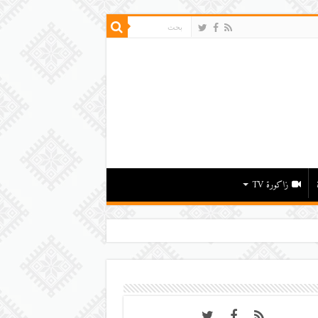
زاكورة TV