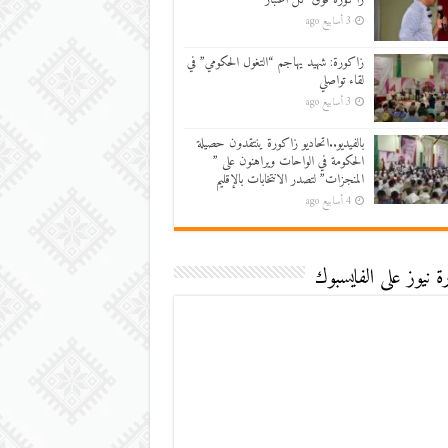
3 أسابيع ago
زاكورة: شهيد يهاجم “التغول الحكومي” في
لقاء تواصلي
3 أسابيع ago
بالفيديو..اتحاديو زاكورة ينتقدون حصيلة
الحكومة في الواحات ويراهنون على ”
المنجزات” لتصدر الانتخابات بالإقليم
4 أسابيع ago
 نيوز على الفايسبوك