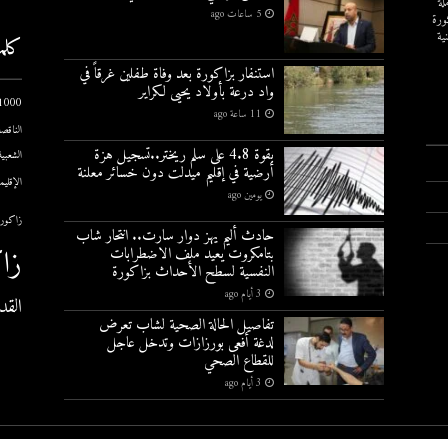
لة
5 ساعات ago
ورة
ية
كلم
استنفار بزاكورة بعد وفاة طفلين غرقاً في
واد درعة بأولاد يحيى لكراير
1000 يوم الاول
11 ساعة ago
الناقصة
بقوة 4.8 على سلم ريختر..تسجيل هزة
الشعبية
أرضية في إقليم ميدلت دون خسائر معلنة
الإقليم
يومين ago
زاكورة
حادث أليم يهز دوار سارت.. انتحار شاب
زا
بتامكروت يعيد ملف الاضطرابات
النفسية لسطح الأحداث بزاكورة
3 أيام ago
القد
تفاصيل الحالة الصحية لشاب تعرض
لدغة أفعى بورزازات وتدخل عاجل
للقطاع الصحي
3 أيام ago