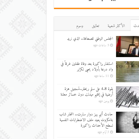
دث
اﻷكثر شعبية
تعاليق
وسوم
المجلس الوطني للصحافة.. الذي نريد
5 ساعات ago
استنفار بزاكورة بعد وفاة طفلين غرقاً في
واد درعة بأولاد يحيى لكراير
11 ساعة ago
بقوة 4.8 على سلم ريختر..تسجيل هزة
أرضية في إقليم ميدلت دون خسائر معلنة
يومين ago
حادث أليم يهز دوار سارت.. انتحار شاب
بتامكروت يعيد ملف الاضطرابات النفسية
لسطح الأحداث بزاكورة
3 أيام ago