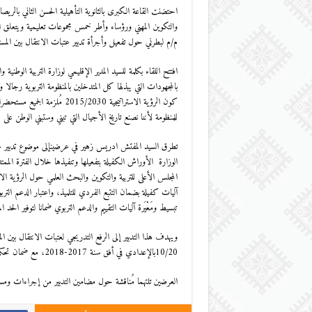
احتضنت القاعة الكبرى بالثانوية التأهيلية الحسن الثاني بالريصا
والتكوين المهني ورؤساء وأطر خمس مجموعات تعليمية ويتعلق الأ
م/م لبطرني حول تفعيل وأجرأة تدبير عتبات الانتقال بين الم
افتتح اللقاء بكلمة للسيد المدير الإقليمي لوزارة التربية الوطنية
بالمجهودات التي يبذلها كل المتدخلين بالمنظومة التربوية رج
كون الرؤية الاستراتيجية /2030
للمنظومة لأننا نصنع تاريخ الأجيال التي تبني وستبني الوطن على 
تطرق السيد المفتش ادريس زهير في عرضينإلى موضوع تدبير عتب
تبسيط ومَعْيَرة آليات التقييم والدعم التربوي ضمانا لتوفير الحد 
10/20بالإعدادي في أفق سنة 2017-2018، مع ضمان تحكم التلاميذ في الحد الأدنى من التعلمات الأساسية.
العرضين تلتهما مُناقشة حول مضامين التدبير من إجراءات وم