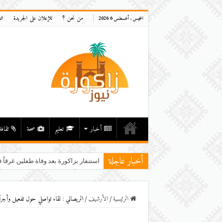
من نحن ؟
للإعلان على الجريدة
ات
الخميس , أغسطس 6 2026
أخبار
تعليم
صحة
ثقافة
أخبار عاجلة
استنفار بزاكورة بعد وفاة طفلين غرقاً ف
الرئيسية
/
اﻷرشيف
/
الريصاني : لقاء تواصلي حول تفعيل وأجرأ