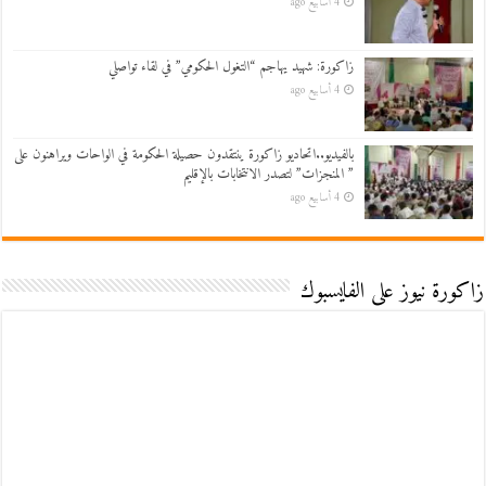
4 أسابيع ago
زاكورة: شهيد يهاجم “التغول الحكومي” في لقاء تواصلي
4 أسابيع ago
بالفيديو..اتحاديو زاكورة ينتقدون حصيلة الحكومة في الواحات ويراهنون على
” المنجزات” لتصدر الانتخابات بالإقليم
4 أسابيع ago
زاكورة نيوز على الفايسبوك