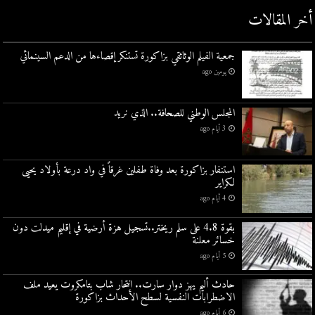
أخر المقالات
جمعية الفيلم الوثائقي بزاكورة تستنكر إقصاءها من الدعم السينمائي
يومين ago
المجلس الوطني للصحافة.. الذي نريد
3 أيام ago
استنفار بزاكورة بعد وفاة طفلين غرقاً في واد درعة بأولاد يحيى
لكراير
4 أيام ago
بقوة 4.8 على سلم ريختر..تسجيل هزة أرضية في إقليم ميدلت دون
خسائر معلنة
5 أيام ago
حادث أليم يهز دوار سارت.. انتحار شاب بتامكروت يعيد ملف
الاضطرابات النفسية لسطح الأحداث بزاكورة
6 أيام ago