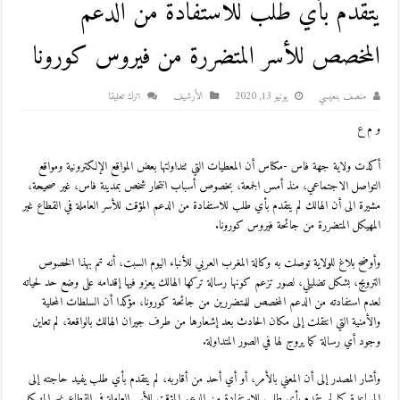
يتقدم بأي طلب للاستفادة من الدعم
المخصص للأسر المتضررة من فيروس كورونا
منصف بنعيسي
يونيو 13, 2020
اﻷرشيف
اترك تعليقا
و م ع
أكدت ولاية جهة فاس -مكناس أن المعطيات التي تتداولتها بعض المواقع الإلكترونية ومواقع
التواصل الاجتماعي، منذ أمس الجمعة، بخصوص أسباب انتحار شخص بمدينة فاس، غير صحيحة،
مشيرة الى أن الهالك لم يتقدم بأي طلب للاستفادة من الدعم المؤقت للأسر العاملة في القطاع غير
المهيكل المتضررة من جائحة فيروس كورونا.
وأوضح بلاغ للولاية توصلت به وكالة المغرب العربي للأنباء اليوم السبت، أنه تم بهذا الخصوص
الترويج، بشكل تضليلي، لصور تزعم كونها رسالة تركها الهالك يعزو فيها إقدامه على وضع حد لحياته
لعدم استفادته من الدعم المخصص للمتضررين من جائحة كورونا، مؤكدا أن السلطات المحلية
والأمنية التي انتقلت إلى مكان الحادث بعد إشعارها من طرف جيران الهالك بالواقعة، لم تعاين
وجود أي رسالة كما يروج لها في الصور المتداولة.
وأشار المصدر إلى أن المعني بالأمر، أو أي أحد من أقاربه، لم يتقدم بأي طلب يفيد حاجته إلى
المساعدة كما لم يتقدم بأي طلب للاستفادة من الدعم المؤقت للأسر العاملة في القطاع غير المهيكل