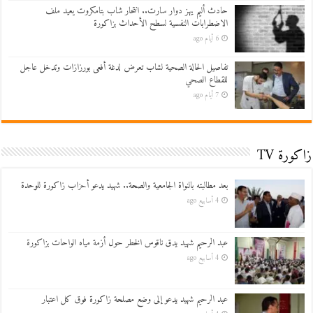
حادث أليم يهز دوار سارت.. انتحار شاب بتامكروت يعيد ملف
الاضطرابات النفسية لسطح الأحداث بزاكورة
6 أيام ago
تفاصيل الحالة الصحية لشاب تعرض لدغة أفعى بورزازات وتدخل عاجل
للقطاع الصحي
7 أيام ago
زاكورة TV
بعد مطالبته بالنواة الجامعية والصحة.. شهيد يدعو أحزاب زاكورة للوحدة
4 أسابيع ago
عبد الرحيم شهيد يدق ناقوس الخطر حول أزمة مياه الواحات بزاكورة
4 أسابيع ago
عبد الرحيم شهيد يدعو إلى وضع مصلحة زاكورة فوق كل اعتبار