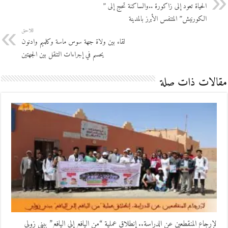
الحياة تعود إلى زاكورة ..والساكنة تحج إلى ”
الكورنيش” المتنفس الأبرز بالمدينة
اللاحق
لقاء بين ولاة جهة سوس ماسة وكلميم وادنون
يحسم في إجراءات التنقل بين الجهتين
مقالات ذات صلة
لإرجاع المنقطعين عن الدراسة.. إنطلاق عملية “من اليافع إلى اليافع” ببني زولي