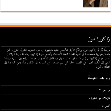
زاكورة نيوز
مرحبًا بكم في زاكورة نيوز، بوابتكم الأولى للأخبار المحلية والجهوية في قلب الجنوب الشرقي المغربي. نحن
منصة إخبارية متخصصة في تقديم تغطية شاملة لأحداث وأخبار مدينة زاكورة ومنطقة درعة تافيلالت.
تأسس موقع زاكورة نيوز بهدف توفير مصدر موثوق ومتكامل للأخبار والمعلومات، يجمع بين المهنية والدقة.
نسعى إلى تسليط الضوء على القضايا المحلية التي تهم مجتمعنا، من السياسة إلى التكنولوجيا، ومن الرياضة إلى
الثقافة والفن.
روابط مفيدة
من نحن ؟
للإعلان على الجريدة
اتصل بنا