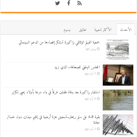
اﻷحدث
اﻷكثر شعبية
تعاليق
وسوم
جمعية الفيلم الوثائقي بزاكورة تستنكر إقصاءها من الدعم السينمائي
يومين ago
المجلس الوطني للصحافة.. الذي نريد
3 أيام ago
استنفار بزاكورة بعد وفاة طفلين غرقاً في واد درعة بأولاد يحيى لكراير
4 أيام ago
بقوة 4.8 على سلم ريختر..تسجيل هزة أرضية في إقليم ميدلت دون خسائر
معلنة
5 أيام ago