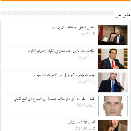
منبر حر
المجلس الوطني للصحافة.. الذي نريد
3 أيام ago
الكلاب الضالة بين حماية الحق في الحياة واحترام القانون
3 أسابيع ago
الواحات بإقليم زاكورة في ظل التغيرات المناخية .
4 أسابيع ago
الهاتف النقال داخل المؤسسات لتعليمية من السماح الى المنع النهائي
يونيو 7, 2026
تحقيق الاكتفاء الذاتي
مايو 30, 2026