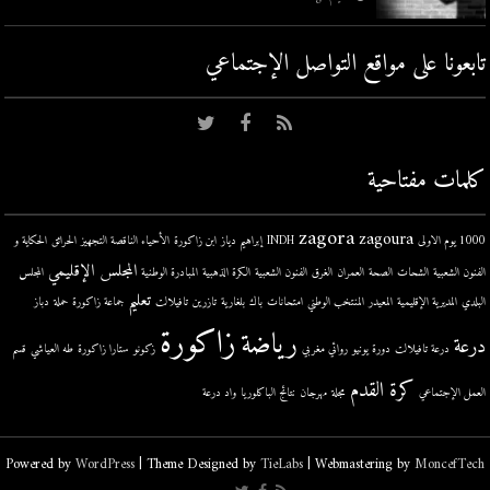
تابعونا على مواقع التواصل اﻹجتماعي
كلمات مفتاحية
zagora
zagoura
1000 يوم الاولى
INDH
إبراهيم دياز
ابن زاكورة
الأحياء الناقصة التجهيز
الحرائق
الحكاية و
المجلس الإقليمي
الفنون الشعبية
الشحات
الصحة
العمران
الغرق
الفنون الشعبية
الكرة الذهبية
المبادرة الوطنية
المجلس
تعليم
البلدي
المديرية الإقليمية
المعيدر
المنتخب الوطني
امتحانات
باك
بلغارية
تازرين
تافيلالت
جماعة زاكورة
حملة
دباز
زاكورة
رياضة
درعة
درعة تافيلالت
دورة يونيو
روائي مغربي
زكونو
ستارا زاكورة
طه العياشي
قسم
كرة القدم
العمل الإجتماعي
مجلة
مهرجان
نتائج الباكلوريا
واد درعة
Powered by
WordPress
| Theme Designed by
TieLabs
| Webmastering by
MoncefTech