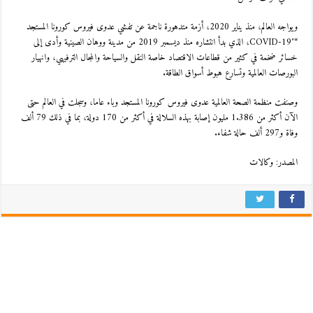
ويواجه العالم، منذ يناير 2020، أزمة متدهورة ناجمة عن تفشي عدوى فيروس كورونا المستجد
“COVID-19″، الذي بدأ انتشاره منذ ديسمبر 2019 من مدينة ووهان الصينية وأدى إلى
خسائر ضخمة في كثير من قطاعات الاقتصاد خاصة النقل والسياحة والمجال الترفيهي، وانهيار
البورصات العالمية وتسارع هبوط أسواق الطاقة.
وصنفت منظمة الصحة العالمية عدوى فيروس كورونا المستجد وباء عاما، وسجلت في العالم حتى
الآن أكثر من 1.386 مليون إصابة بهذه السلالة في أكثر من 170 دولة، بما في ذلك 79 ألف
وفاة و297 ألف حالة شفاء.
المصدر: وكالات