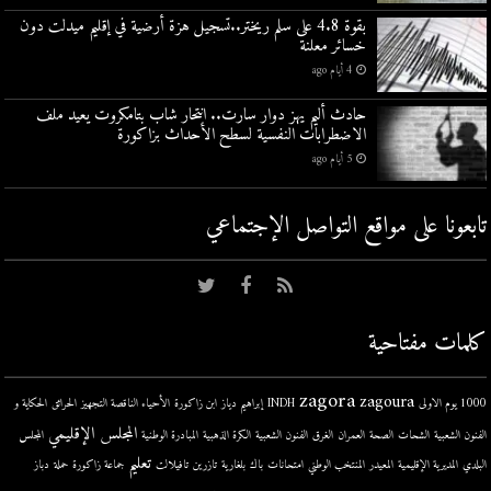
بقوة 4.8 على سلم ريختر..تسجيل هزة أرضية في إقليم ميدلت دون
خسائر معلنة
4 أيام ago
حادث أليم يهز دوار سارت.. انتحار شاب بتامكروت يعيد ملف
الاضطرابات النفسية لسطح الأحداث بزاكورة
5 أيام ago
تابعونا على مواقع التواصل اﻹجتماعي
كلمات مفتاحية
zagora
zagoura
1000 يوم الاولى
INDH
إبراهيم دياز
ابن زاكورة
الأحياء الناقصة التجهيز
الحرائق
الحكاية و
المجلس الإقليمي
الفنون الشعبية
الشحات
الصحة
العمران
الغرق
الفنون الشعبية
الكرة الذهبية
المبادرة الوطنية
المجلس
تعليم
البلدي
المديرية الإقليمية
المعيدر
المنتخب الوطني
امتحانات
باك
بلغارية
تازرين
تافيلالت
جماعة زاكورة
حملة
دباز