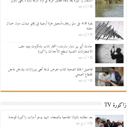
استنفار بزاكورة بعد وفاة طفلين غرقاً في واد درعة بأولاد يحيى لكراير
3 أيام ago
بقوة 4.8 على سلم ريختر..تسجيل هزة أرضية في إقليم ميدلت دون خسائر
معلنة
4 أيام ago
حادث أليم يهز دوار سارت.. انتحار شاب بتامكروت يعيد ملف
الاضطرابات النفسية لسطح الأحداث بزاكورة
5 أيام ago
تفاصيل الحالة الصحية لشاب تعرض لدغة أفعى بورزازات وتدخل عاجل
للقطاع الصحي
5 أيام ago
زاكورة TV
بعد مطالبته بالنواة الجامعية والصحة.. شهيد يدعو أحزاب زاكورة للوحدة
4 أسابيع ago