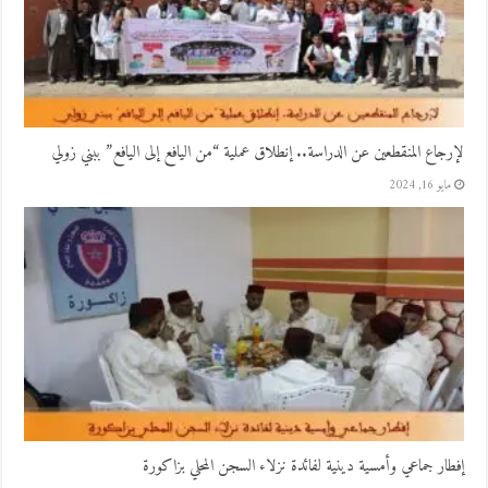
لإرجاع المنقطعين عن الدراسة.. إنطلاق عملية “من اليافع إلى اليافع” ببني زولي
مايو 16, 2024
إفطار جماعي وأمسية دينية لفائدة نزلاء السجن المحلي بزاكورة