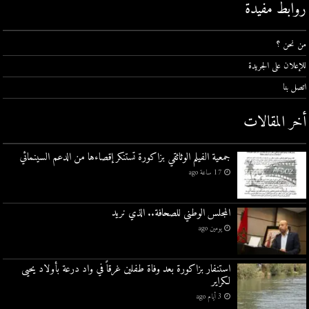
روابط مفيدة
من نحن ؟
للإعلان على الجريدة
اتصل بنا
أخر المقالات
جمعية الفيلم الوثائقي بزاكورة تستنكر إقصاءها من الدعم السينمائي
17 ساعة ago
المجلس الوطني للصحافة.. الذي نريد
يومين ago
استنفار بزاكورة بعد وفاة طفلين غرقاً في واد درعة بأولاد يحيى
لكراير
3 أيام ago