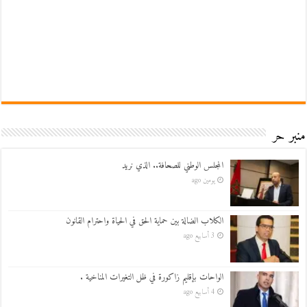
منبر حر
المجلس الوطني للصحافة.. الذي نريد
يومين ago
الكلاب الضالة بين حماية الحق في الحياة واحترام القانون
3 أسابيع ago
الواحات بإقليم زاكورة في ظل التغيرات المناخية .
4 أسابيع ago