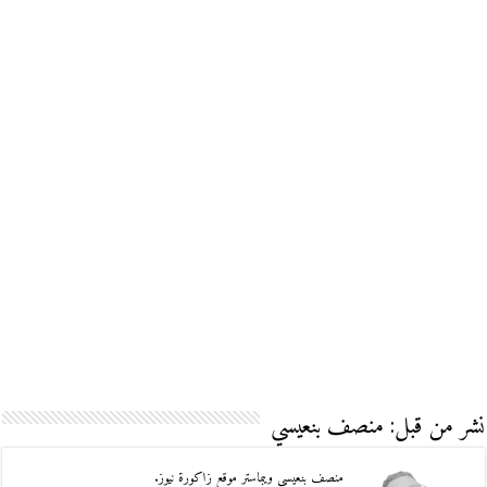
نشر من قبل: منصف بنعيسي
منصف بنعيسي ويبماستر موقع زاكورة نيوز.