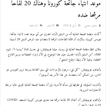
موعد انتهاء جائحة كورونا وهناك 20 لقاحا
مرشحا ضده
منصف بنعيسي
أبريل 8, 2020
اﻷرشيف
اترك تعليقا
أكدت منظمة الصحة العالمية أنه من السابق لأوانه الحديث عن أي موعد محدد لانتهاء جائحة
فيروس كورونا، وذكرت أن قائمة اللقاحات المرشحة لاستخدامها ضد المرض تشمل 20 تسمية.
وقالت ممثلة منظمة الصحة العالمية في روسيا، ميليتا فوينوفيتش، في حديث لقناة “روسيا-1″، اليوم
الثلاثاء: “من السابق لأوانه الحديث حول هذا الموضوع. يتم الآن إجراء التحليلات ورسم النماذج
المختلفة، وعلينا الآن إبطاء ارتفاع المنحنى”.
وأضافت فوينوفيتش: “كل شيء مرهون بالإجراءات التي سيتم اتخاذها بدرجة مرور الفيروس عبر
الناس. من الممكن أننا سنتحدث عن هذا الأمر بعد أسبوعين”.
وأشارت المسؤولة، في تطرقها إلى مسألة الأدوية، إلى أن منظمة الصحة العالمية تجري حاليا مرحلة
الاختبارات السريرية.
وأوضحت فوينوفيتش أن “هناك 20 لقاحا مرشحا ضد عدوى فيروس كورونا المستجد COVID-
19 في الوقت الراهن”.