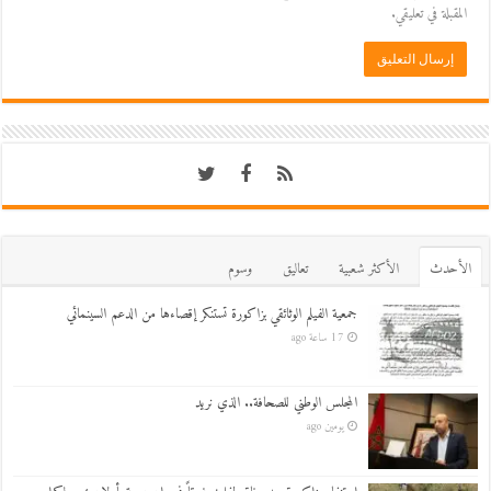
المقبلة في تعليقي.
اﻷحدث
اﻷكثر شعبية
تعاليق
وسوم
جمعية الفيلم الوثائقي بزاكورة تستنكر إقصاءها من الدعم السينمائي
17 ساعة ago
المجلس الوطني للصحافة.. الذي نريد
يومين ago