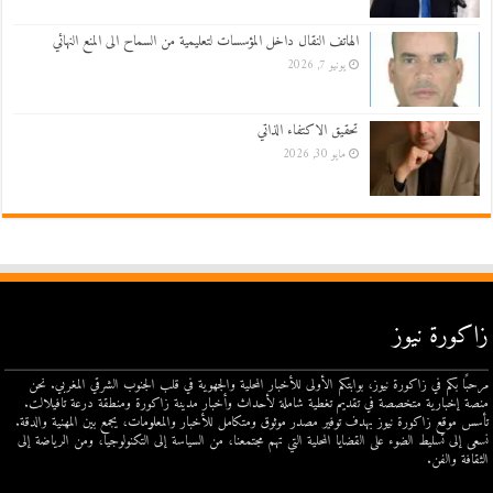
الهاتف النقال داخل المؤسسات لتعليمية من السماح الى المنع النهائي
يونيو 7, 2026
تحقيق الاكتفاء الذاتي
مايو 30, 2026
زاكورة نيوز
مرحبًا بكم في زاكورة نيوز، بوابتكم الأولى للأخبار المحلية والجهوية في قلب الجنوب الشرقي المغربي. نحن
منصة إخبارية متخصصة في تقديم تغطية شاملة لأحداث وأخبار مدينة زاكورة ومنطقة درعة تافيلالت.
تأسس موقع زاكورة نيوز بهدف توفير مصدر موثوق ومتكامل للأخبار والمعلومات، يجمع بين المهنية والدقة.
نسعى إلى تسليط الضوء على القضايا المحلية التي تهم مجتمعنا، من السياسة إلى التكنولوجيا، ومن الرياضة إلى
الثقافة والفن.