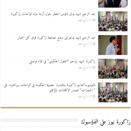
عبد الرحيم شهيد يدق ناقوس الخطر حول أزمة مياه الواحات بزاكورة
4 أسابيع ago
عبد الرحيم شهيد يدعو إلى وضع مصلحة زاكورة فوق كل اعتبار
4 أسابيع ago
زاكورة: شهيد يهاجم “التغول الحكومي” في لقاء تواصلي
4 أسابيع ago
بالفيديو..اتحاديو زاكورة ينتقدون حصيلة الحكومة في الواحات ويراهنون على
” المنجزات” لتصدر الانتخابات بالإقليم
4 أسابيع ago
زاكورة نيوز على الفايسبوك