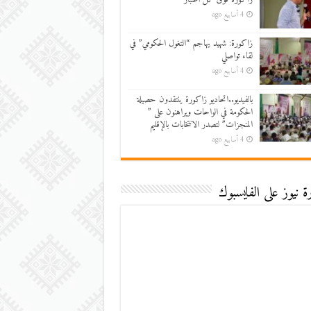
4 أسابيع ago
زاكورة: شهيد يهاجم “التغول الحكومي” في
لقاء تواصلي
4 أسابيع ago
بالفيديو..اتحاديو زاكورة ينتقدون حصيلة
الحكومة في الواحات ويراهنون على ”
المنجزات” لتصدر الانتخابات بالإقليم
4 أسابيع ago
 نيوز على الفايسبوك