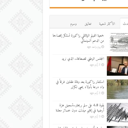
دث
اﻷكثر شعبية
تعاليق
وسوم
جمعية الفيلم الوثائقي بزاكورة تستنكر إقصاءها
من الدعم السينمائي
يوم واحد ago
المجلس الوطني للصحافة.. الذي نريد
3 أيام ago
استنفار بزاكورة بعد وفاة طفلين غرقاً في
واد درعة بأولاد يحيى لكراير
3 أيام ago
بقوة 4.8 على سلم ريختر..تسجيل هزة
أرضية في إقليم ميدلت دون خسائر معلنة
5 أيام ago