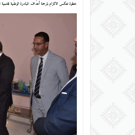
خطوة تعكس الالتزام بترجمة أهداف المبادرة الوطنية للتنمية البشرية (INDH) على 