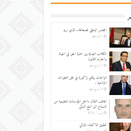
ر
المجلس الوطني للصحافة.. الذي نريد
3 أيام ago
الكلاب الضالة بين حماية الحق في الحياة
واحترام القانون
3 أسابيع ago
الواحات بإقليم زاكورة في ظل التغيرات
المناخية .
4 أسابيع ago
الهاتف النقال داخل المؤسسات لتعليمية من
السماح الى المنع النهائي
يونيو 7, 2026
تحقيق الاكتفاء الذاتي