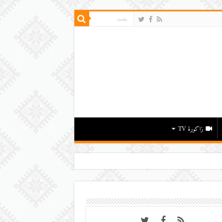
زاكورة TV