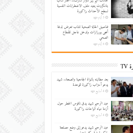
حادث أليم يهز دوار سارت.. انتحار شاب
بتامكروت يعيد ملف الاضطرابات النفسية
لسطح الأحداث بزاكورة
5 أيام ago
تفاصيل الحالة الصحية لشاب تعرض لدغة
أفعى بورزازات وتدخل عاجل للقطاع
الصحي
6 أيام ago
 TV
بعد مطالبته بالنواة الجامعية والصحة.. شهيد
يدعو أحزاب زاكورة للوحدة
4 أسابيع ago
عبد الرحيم شهيد يدق ناقوس الخطر حول
أزمة مياه الواحات بزاكورة
4 أسابيع ago
عبد الرحيم شهيد يدعو إلى وضع مصلحة
زاكورة فوق كل اعتبار