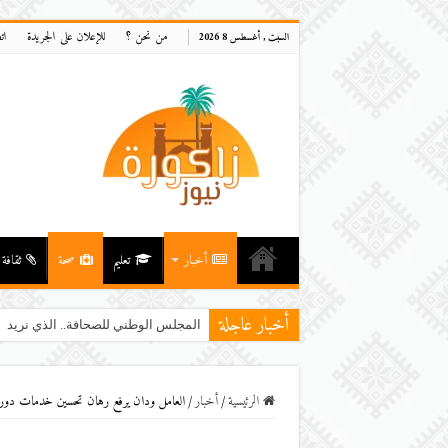
من نحن ؟
للإعلان على الجريدة
ات
السبت , أغسطس 8 2026
أخبار
تعليم
صحة
ثقافة
أخبار عاجلة
استنفار بزاكورة بعد وفاة طفلين غرقاً 
الرئيسية
/
أخبار
/
العامل ودان يرفع رهان تحسين خدمات دور ا