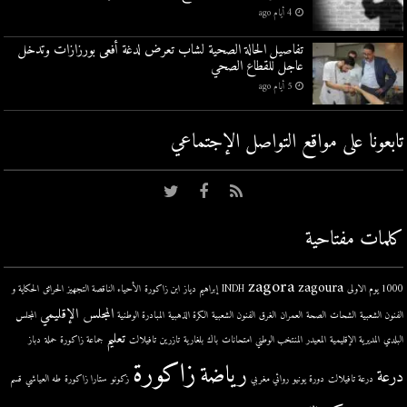
4 أيام ago
تفاصيل الحالة الصحية لشاب تعرض لدغة أفعى بورزازات وتدخل
عاجل للقطاع الصحي
5 أيام ago
تابعونا على مواقع التواصل اﻹجتماعي
كلمات مفتاحية
zagora
zagoura
1000 يوم الاولى
INDH
إبراهيم دياز
ابن زاكورة
الأحياء الناقصة التجهيز
الحرائق
الحكاية و
المجلس الإقليمي
الفنون الشعبية
الشحات
الصحة
العمران
الغرق
الفنون الشعبية
الكرة الذهبية
المبادرة الوطنية
المجلس
تعليم
البلدي
المديرية الإقليمية
المعيدر
المنتخب الوطني
امتحانات
باك
بلغارية
تازرين
تافيلالت
جماعة زاكورة
حملة
دباز
زاكورة
رياضة
درعة
درعة تافيلالت
دورة يونيو
روائي مغربي
زكونو
ستارا زاكورة
طه العياشي
قسم