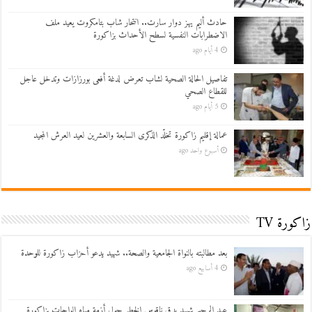
حادث أليم يهز دوار سارت.. انتحار شاب بتامكروت يعيد ملف
الاضطرابات النفسية لسطح الأحداث بزاكورة
4 أيام ago
تفاصيل الحالة الصحية لشاب تعرض لدغة أفعى بورزازات وتدخل عاجل
للقطاع الصحي
5 أيام ago
عمالة إقليم زاكورة تخلّد الذكرى السابعة والعشرين لعيد العرش المجيد
أسبوع واحد ago
زاكورة TV
بعد مطالبته بالنواة الجامعية والصحة.. شهيد يدعو أحزاب زاكورة للوحدة
4 أسابيع ago
عبد الرحيم شهيد يدق ناقوس الخطر حول أزمة مياه الواحات بزاكورة