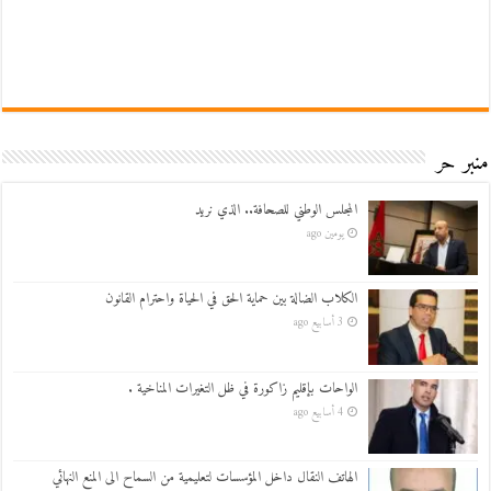
منبر حر
المجلس الوطني للصحافة.. الذي نريد
يومين ago
الكلاب الضالة بين حماية الحق في الحياة واحترام القانون
3 أسابيع ago
الواحات بإقليم زاكورة في ظل التغيرات المناخية .
4 أسابيع ago
الهاتف النقال داخل المؤسسات لتعليمية من السماح الى المنع النهائي