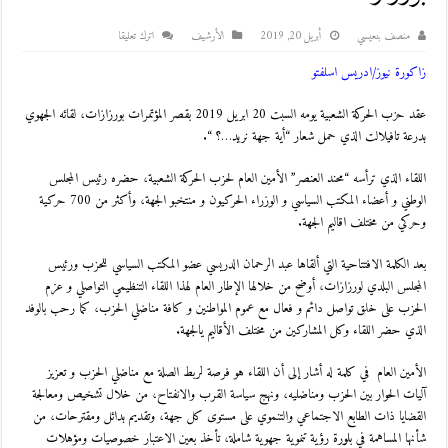
منصف بنعيسي
أبريل 20, 2019
اﻷرشيف
اترك تعليقا
زاكورة نيوز/ادريس اسلفتو
عقد حزب الحركة الشعبية يومه السبت 20 ابريل 2019 بقصر المؤتمرات بورزازات، لقائه الجهوي
بدرعة تافيلالت الذي حمل شعار “أية جهة نريد…؟ “.
اللقاء الذي ترأسه “محند العنصر” الأمين العام لحزب الحركة الشعبية، حضره رئيس المجلس
الوطني و أعضاء المكتب السياسي و الوزراء الحركيون و منتخبو الجهة، وأكثر من 700 حركية
وحركي من مختلف اقاليم الجهة.
بعد الكلمة الافتتاحية التي ألقاها عبد الرحمان الدريسي عضو المكتب السياسي للحزب ورئيس
المجلس البلدي لورزازات، أوضح من خلالها الإطار العام لهذا اللقاء التنظيمي التواصلي و عزم
الحزب على خلق تواصل دائم و فعال مع عموم المواطنين و كافة مناضلي الحزب، كما رحب بالوفد
الذي حضر اللقاء وكل المشاركين من مختلف الأقاليم يالجهة.
الأمين العام في كلمة له أشار إلى أن اللقاء هو فرصة لربط الصلة مع مناضلي الحزب و تعزيز
آليات الحوار بين الحزب ومناضليه، ونهج سياسة القرب والانفتاح، من خلال تشخيص ومعالجة
القضايا ذات الطابع الاجتماعي والتنموي على مستوى كل جهة، وتقديم بدائل ومقترحات، من
شأنها المساهمة في بلورة رؤية تنموية جهوية شاملة، تأخذ بعين الاعتبار خصوصيات ومؤهلات