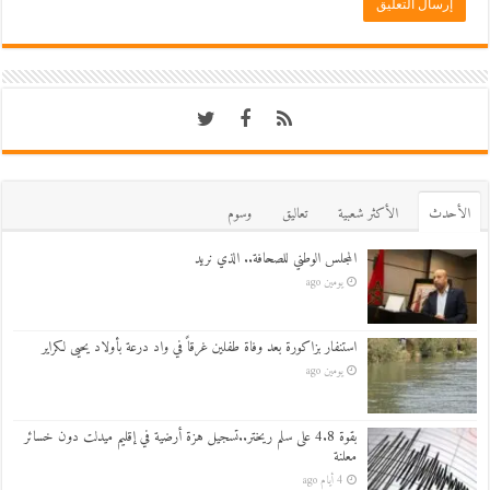
اﻷحدث
اﻷكثر شعبية
تعاليق
وسوم
المجلس الوطني للصحافة.. الذي نريد
يومين ago
استنفار بزاكورة بعد وفاة طفلين غرقاً في واد درعة بأولاد يحيى لكراير
يومين ago
بقوة 4.8 على سلم ريختر..تسجيل هزة أرضية في إقليم ميدلت دون خسائر
معلنة
4 أيام ago