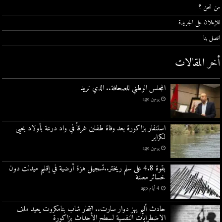
من نحن ؟
للإعلان على الجريدة
اتصل بنا
أخر المقالات
المجلس الوطني للصحافة.. الذي نريد
يومين ago
استنفار بزاكورة بعد وفاة طفلين غرقاً في واد درعة بأولاد يحيى
لكراير
يومين ago
بقوة 4.8 على سلم ريختر..تسجيل هزة أرضية في إقليم ميدلت دون
خسائر معلنة
4 أيام ago
حادث أليم يهز دوار سارت.. انتحار شاب بتامكروت يعيد ملف
الاضطرابات النفسية لسطح الأحداث بزاكورة