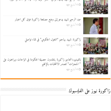
4 أسابيع ago
عبد الرحيم شهيد يدعو إلى وضع مصلحة زاكورة فوق كل اعتبار
4 أسابيع ago
زاكورة: شهيد يهاجم “التغول الحكومي” في لقاء تواصلي
4 أسابيع ago
بالفيديو..اتحاديو زاكورة ينتقدون حصيلة الحكومة في الواحات ويراهنون على
” المنجزات” لتصدر الانتخابات بالإقليم
4 أسابيع ago
زاكورة نيوز على الفايسبوك