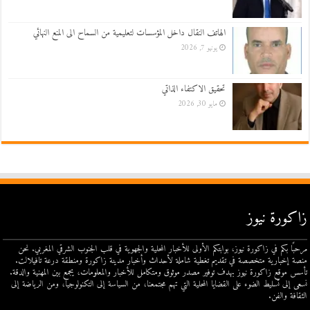
الهاتف النقال داخل المؤسسات لتعليمية من السماح الى المنع النهائي
يونيو 7, 2026
تحقيق الاكتفاء الذاتي
مايو 30, 2026
زاكورة نيوز
مرحبًا بكم في زاكورة نيوز، بوابتكم الأولى للأخبار المحلية والجهوية في قلب الجنوب الشرقي المغربي. نحن
منصة إخبارية متخصصة في تقديم تغطية شاملة لأحداث وأخبار مدينة زاكورة ومنطقة درعة تافيلالت.
تأسس موقع زاكورة نيوز بهدف توفير مصدر موثوق ومتكامل للأخبار والمعلومات، يجمع بين المهنية والدقة.
نسعى إلى تسليط الضوء على القضايا المحلية التي تهم مجتمعنا، من السياسة إلى التكنولوجيا، ومن الرياضة إلى
الثقافة والفن.