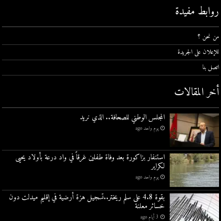
روابط مفيدة
من نحن ؟
للإعلان على الجريدة
اتصل بنا
أخر المقالات
المجلس الوطني للصحافة.. الذي نريد
يوم واحد ago
استنفار بزاكورة بعد وفاة طفلين غرقاً في واد درعة بأولاد يحيى
لكراير
يوم واحد ago
بقوة 4.8 على سلم ريختر..تسجيل هزة أرضية في إقليم ميدلت دون
خسائر معلنة
3 أيام ago