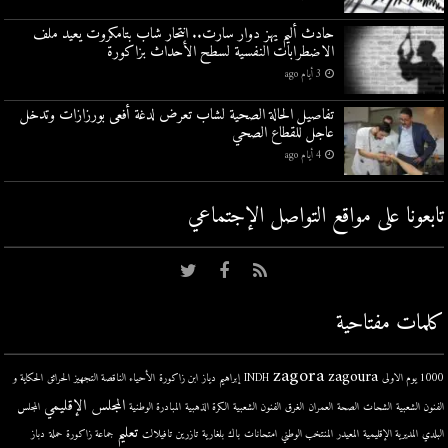
حادث أليم يهز دوار سارت.. انتحار شاب بتامكروت يعيد ملف
الاضطرابات النفسية لسطح الأحداث بزاكورة
3 أيام ago
تفاصيل الحالة الصحية لشاب تعرض لدغة أفعى بورزازات وتدخل
عاجل للقطاع الصحي
4 أيام ago
تابعونا على مواقع التواصل اﻹجتماعي
كلمات مفتاحية
zagora
zagoura
1000 يوم الاولى
INDH
إبراهيم دياز
ابن زاكورة
الأحياء الناقصة التجهيز
الحرائق
الحكاية و
المجلس الإقليمي
الفنون الشعبية
الشحات
الصحة
العمران
الغرق
الفنون الشعبية
الكرة الذهبية
المبادرة الوطنية
المجلس
تعليم
البلدي
المديرية الإقليمية
المعيدر
المنتخب الوطني
امتحانات
باك
بلغارية
تازرين
تافيلالت
جماعة زاكورة
حملة
دباز