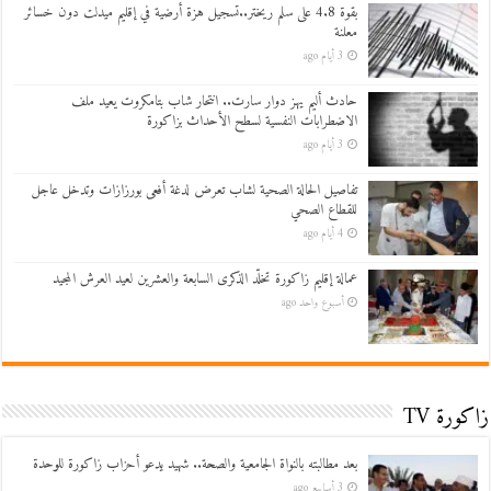
بقوة 4.8 على سلم ريختر..تسجيل هزة أرضية في إقليم ميدلت دون خسائر
معلنة
3 أيام ago
حادث أليم يهز دوار سارت.. انتحار شاب بتامكروت يعيد ملف
الاضطرابات النفسية لسطح الأحداث بزاكورة
3 أيام ago
تفاصيل الحالة الصحية لشاب تعرض لدغة أفعى بورزازات وتدخل عاجل
للقطاع الصحي
4 أيام ago
عمالة إقليم زاكورة تخلّد الذكرى السابعة والعشرين لعيد العرش المجيد
أسبوع واحد ago
زاكورة TV
بعد مطالبته بالنواة الجامعية والصحة.. شهيد يدعو أحزاب زاكورة للوحدة
3 أسابيع ago