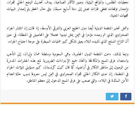
معطيات الطقس، والمواقع البيئية، وصور الأقمار الصناعية، بهدف تحديث الوضع الحالي للجراد،
وإصدار توقعات تغطي فترات تصل إلى ستة أسابيع مسبقا؛ وفي حال الخطر يتم إصدار تنبيهات
للجهات المعنية.
وشمل تحذير المنظمة الدولية أيضا دول الخليج العربي والشرقي الأوسط، إذ قالت إن انتشار الجراد
الصحراوي الذي تم رصده مؤخرا في اليمن يمثل تهديدا محتملا على المحاصيل في المنطقة، في حين
أن النزاع المسلح الذي تشهده البلاد يعيق بشكل كبير عمليات السيطرة على موجة اجتياح الجراد.
وتبعا لذلك، دعت المنظمة الدول المجاورة، وهي السعودية وسلطنة عمان وإيران، إلى التأهب
واستعداد فرق المسح والمكافحة واتخاذ جميع الإجراءات الضرورية لمنع هذه الحشرات المدمرة
من الوصول إلى مناطق التكاثر في أراضيها. كما قال كيث كريسمان، كبير مسؤولي تنبؤات الجراد
في المنظمة، إن مدى التكاثر الحالي للجراد الصحراوي في اليمن ليس معروفا بسبب حالة انعدام
الأمن السائدة في البلاد، والتي تصعب على فرق المسح الدخول إلى معظم المناطق.