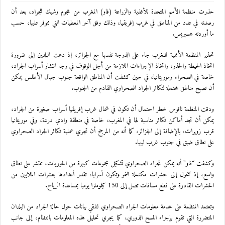
حذرت منظمة الأمم المتحدة للأغذية والزراعة (فاو) المغرب من هجوم وشيك للجراد، بعد أن
رصدته في عدد من المناطق في غرب إفريقيا، وذلك وفق آخر المعطيات التي تتوفر عليها، حسب
ما أوردته هسبريس.
تحذير المنظمة الأممية للمغرب جاء على الدرجة نفسها مع الجزائر، إذ دعت البلدين إلى ضرورة
اتخاذ الحيطة والحذر، واتخاذ الإجراءات اللازمة من أجل الوقوف في وجه انتشار أسراب الجراد،
خاصة في الصحراء وموريتانيا، في حين كشفت أن المناطق الواقعة جنوب جبال الأطلس يمكن
أن تصبح مناطق محتملة لتكاثر الجراد الصحراوي القادم من الجنوب.
ودقت المنظمة ناقوس خطر احتمال أن تكون في شمال غرب إفريقيا أسراب صغيرة من الجراد،
يمكن أن تجد أماكن تكاثر مناسبة لها في المغرب، خاصة في منطقة وادي درعة، وفي موريتانيا
قرب زويرات، بالإضافة إلى الجزائر، كما أنه من المرجح أن تجري عملية تكاثر الجراد الصحراوي
على نطاق ضيق في جنوب غرب ليبيا.
وكشفت “فاو” أنه يمكن للجراد الصحراوي تشكيل مجموعات كبيرة من الحوريات، تنتشر على نطاق
واسع، إذ تتحول إلى حشرات مكتملة النمو وتكون أسرابا، تقدر أعدادها بعشرات الملايين من
الحشرات القادرة على قطع مسافات تصل إلى 150 كيلومترا يوميا بمساعدة الرياح.
وتعتمد المنظمة على خدمة معلومات الجراد الصحراوي لتلقي بيانات حول حالة الجراد من البلدان
المتضررة التي تقوم بإجراء المسح الدوري، كما يجري تحليل هذه المعلومات بانتظام، إلى جانب