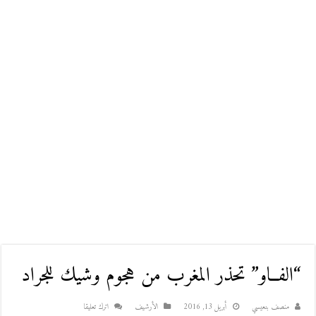
“الفــاو” تحذر المغرب من هجوم وشيك للجراد
منصف بنعيسي
أبريل 13, 2016
اﻷرشيف
اترك تعليقا