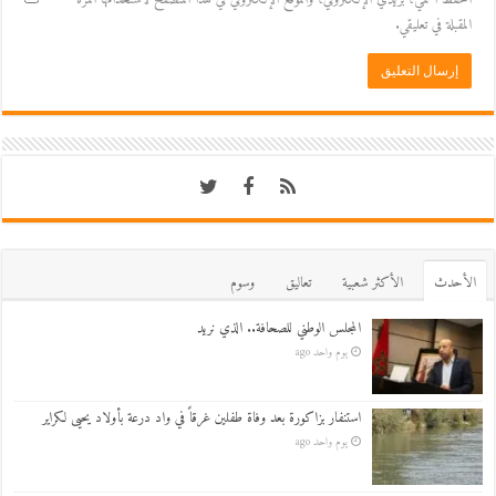
المقبلة في تعليقي.
اﻷحدث
اﻷكثر شعبية
تعاليق
وسوم
المجلس الوطني للصحافة.. الذي نريد
يوم واحد ago
استنفار بزاكورة بعد وفاة طفلين غرقاً في واد درعة بأولاد يحيى لكراير
يوم واحد ago