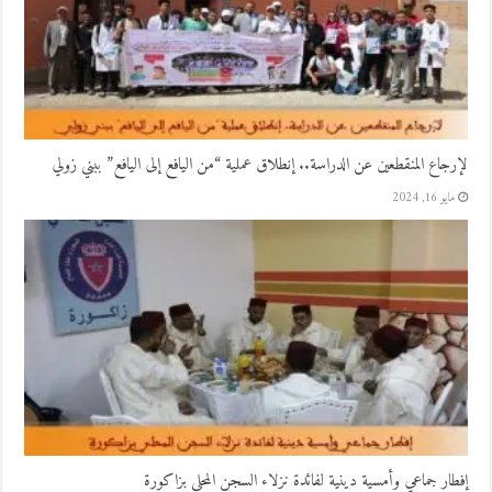
لإرجاع المنقطعين عن الدراسة.. إنطلاق عملية “من اليافع إلى اليافع” ببني زولي
مايو 16, 2024
إفطار جماعي وأمسية دينية لفائدة نزلاء السجن المحلي بزاكورة