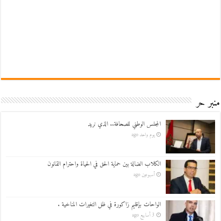
منبر حر
المجلس الوطني للصحافة.. الذي نريد
يوم واحد ago
الكلاب الضالة بين حماية الحق في الحياة واحترام القانون
أسبوعين ago
الواحات بإقليم زاكورة في ظل التغيرات المناخية .
3 أسابيع ago