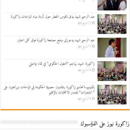
عبد الرحيم شهيد يدق ناقوس الخطر حول أزمة مياه الواحات بزاكورة
3 أسابيع ago
عبد الرحيم شهيد يدعو إلى وضع مصلحة زاكورة فوق كل اعتبار
3 أسابيع ago
زاكورة: شهيد يهاجم “التغول الحكومي” في لقاء تواصلي
4 أسابيع ago
بالفيديو..اتحاديو زاكورة ينتقدون حصيلة الحكومة في الواحات ويراهنون على
” المنجزات” لتصدر الانتخابات بالإقليم
4 أسابيع ago
زاكورة نيوز على الفايسبوك