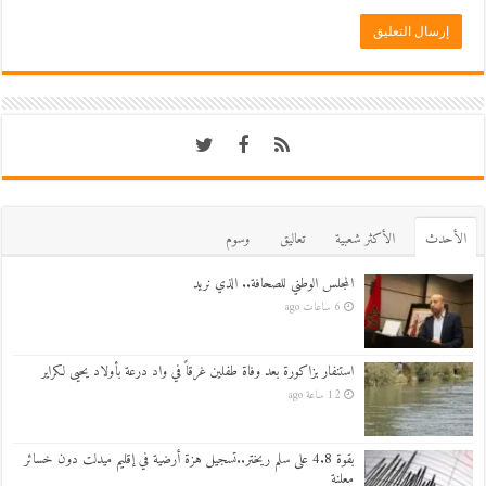
اﻷحدث
اﻷكثر شعبية
تعاليق
وسوم
المجلس الوطني للصحافة.. الذي نريد
6 ساعات ago
استنفار بزاكورة بعد وفاة طفلين غرقاً في واد درعة بأولاد يحيى لكراير
12 ساعة ago
بقوة 4.8 على سلم ريختر..تسجيل هزة أرضية في إقليم ميدلت دون خسائر
معلنة