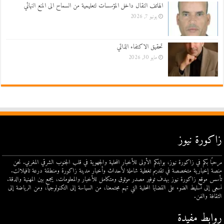
الهاتف النقال داخل المؤسسات لتعليمية من السماح الى المنع النهائي
يونيو 7, 2026
تحقيق الاكتفاء الذاتي
مايو 30, 2026
زاكورة نيوز
مرحبًا بكم في زاكورة نيوز، بوابتكم الأولى للأخبار المحلية والجهوية في قلب الجنوب الشرقي المغربي. نحن
منصة إخبارية متخصصة في تقديم تغطية شاملة لأحداث وأخبار مدينة زاكورة ومنطقة درعة تافيلالت.
تأسس موقع زاكورة نيوز بهدف توفير مصدر موثوق ومتكامل للأخبار والمعلومات، يجمع بين المهنية والدقة.
نسعى إلى تسليط الضوء على القضايا المحلية التي تهم مجتمعنا، من السياسة إلى التكنولوجيا، ومن الرياضة إلى
الثقافة والفن.
روابط مفيدة