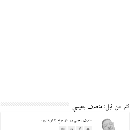
نشر من قبل: منصف بنعيسي
منصف بنعيسي ويبماستر موقع زاكورة نيوز.