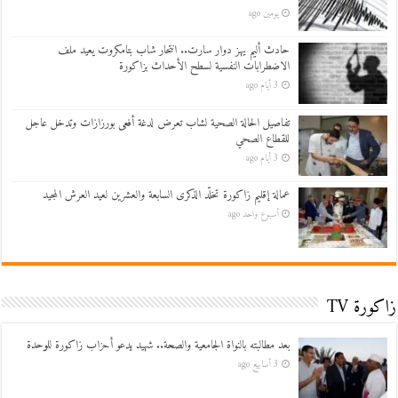
يومين ago
حادث أليم يهز دوار سارت.. انتحار شاب بتامكروت يعيد ملف
الاضطرابات النفسية لسطح الأحداث بزاكورة
3 أيام ago
تفاصيل الحالة الصحية لشاب تعرض لدغة أفعى بورزازات وتدخل عاجل
للقطاع الصحي
3 أيام ago
عمالة إقليم زاكورة تخلّد الذكرى السابعة والعشرين لعيد العرش المجيد
أسبوع واحد ago
زاكورة TV
بعد مطالبته بالنواة الجامعية والصحة.. شهيد يدعو أحزاب زاكورة للوحدة
3 أسابيع ago