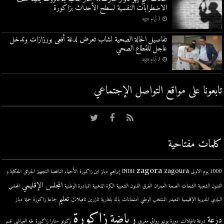
الاضطرابات النفسية لسطح الأحداث بزاكورة
3 أيام ago
تفاصيل الحالة الصحية لشاب تعرض لدغة أفعى بورزازات وتدخل
عاجل للقطاع الصحي
3 أيام ago
تابعونا على مواقع التواصل اﻹجتماعي
كلمات مفتاحية
zagora
zagoura
1000 يوم الاولى
INDH
إبراهيم دياز
ابن زاكورة
الأحياء الناقصة التجهيز
الحرائق
الحكاية و
المجلس الإقليمي
الفنون الشعبية
الشحات
الصحة
العمران
الغرق
الفنون الشعبية
الكرة الذهبية
المبادرة الوطنية
المجلس
تعليم
البلدي
المديرية الإقليمية
المعيدر
المنتخب الوطني
امتحانات
باك
بلغارية
تازرين
تافيلالت
جماعة زاكورة
حملة
دباز
زاكورة
رياضة
درعة
درعة تافيلالت
دورة يونيو
روائي مغربي
زكونو
ستارا زاكورة
طه العياشي
قسم