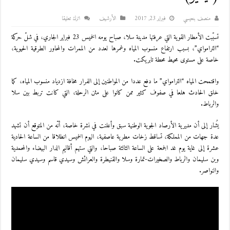
منصف بنعيسي
فبراير 23, 2017
اﻷرشيف
اترك تعليقا
تسبّبت الأمطار القوية التي عرفتها مدينة سلا، صباح يومه الخميس 23 فبراير الجاري، في شلّ حركة
“الترامواي”، بسبب ارتفاع منسوب المياه وغمرها لعدد من الممرات والمحاور الطرقية الحيوية،
خاصة على مستوى محيط محطة تابريكت.
واقتمحت المياه “الترامواي” ما دفع عددا من المواطنين إلى الفرار مخافة ازدياد منسوب المياه، كما
خلق الحادث هلعا في صفوف كثير ممن كانوا على مثن الرحلة، التي كانت تربط بين سلا
والرباط.
يُشار إلى أن مديرية الأرصاد الجوية الوطنية سبق وأعلنت في نشرة خاصة، أنّه من المتوقع أن تشهد
عدة جهات من المملكة، تساقط زخات مطرية عاصفية، اليوم الخميس انطلاقا من الساعة الحادية
عشرة إلى غاية يوم غد الجمعة على الساعة الثالثة صباحا، والتي ستهم أقاليم الدار البيضاء والمحمدية
وبن سليمان والرباط والصخيرات-تمارة وسلا والقنيطرة والعرائش وسيدي قاسم وسيدي سليمان
والنواصر.