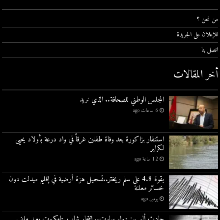
من نحن ؟
للإعلان على الجريدة
اتصل بنا
أخر المقالات
المجلس الوطني للصحافة.. الذي نريد
6 ساعات ago
استنفار بزاكورة بعد وفاة طفلين غرقاً في واد درعة بأولاد يحيى
لكراير
12 ساعة ago
بقوة 4.8 على سلم ريختر..تسجيل هزة أرضية في إقليم ميدلت دون
خسائر معلنة
يومين ago
حادث أليم يهز دوار سارت.. انتحار شاب بتامكروت يعيد ملف