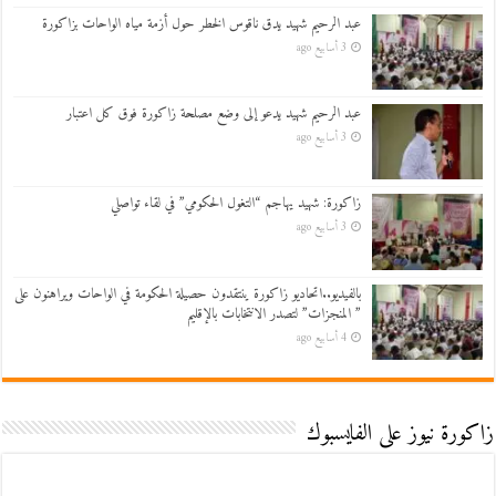
عبد الرحيم شهيد يدق ناقوس الخطر حول أزمة مياه الواحات بزاكورة
3 أسابيع ago
عبد الرحيم شهيد يدعو إلى وضع مصلحة زاكورة فوق كل اعتبار
3 أسابيع ago
زاكورة: شهيد يهاجم “التغول الحكومي” في لقاء تواصلي
3 أسابيع ago
بالفيديو..اتحاديو زاكورة ينتقدون حصيلة الحكومة في الواحات ويراهنون على
” المنجزات” لتصدر الانتخابات بالإقليم
4 أسابيع ago
زاكورة نيوز على الفايسبوك