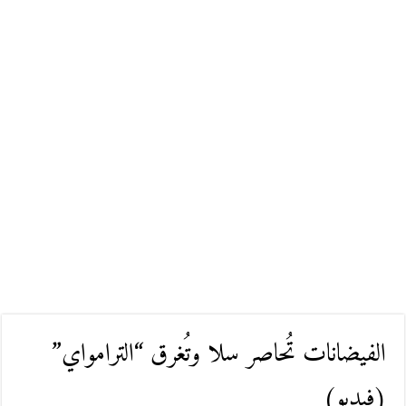
الفيضانات تُحاصر سلا وتُغرق “الترامواي”
(فيديو)