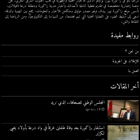
مرحبًا بكم في زاكورة نيوز، بوابتكم الأولى للأخبار المحلية والجهوية في قلب الجنوب الشرقي المغربي. نحن
منصة إخبارية متخصصة في تقديم تغطية شاملة لأحداث وأخبار مدينة زاكورة ومنطقة درعة تافيلالت.
تأسس موقع زاكورة نيوز بهدف توفير مصدر موثوق ومتكامل للأخبار والمعلومات، يجمع بين المهنية والدقة.
نسعى إلى تسليط الضوء على القضايا المحلية التي تهم مجتمعنا، من السياسة إلى التكنولوجيا، ومن الرياضة إلى
الثقافة والفن.
روابط مفيدة
من نحن ؟
للإعلان على الجريدة
اتصل بنا
أخر المقالات
المجلس الوطني للصحافة.. الذي نريد
18 ساعة ago
استنفار بزاكورة بعد وفاة طفلين غرقاً في واد درعة بأولاد يحيى
لكراير