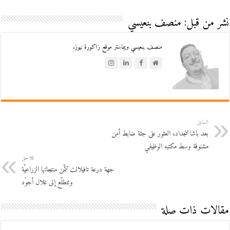
نشر من قبل: منصف بنعيسي
منصف بنعيسي ويبماستر موقع زاكورة نيوز.
السابق
بعد باشا تنجداد، العثور على جثة ضابط أمن
مشنوقة وسط مكتبه الوظيفي
اللاحق
جهة درعة تافيلالت تثمّن منتجاتها الزراعيّة
وتتطلّع إلى غلال أجوَد
مقالات ذات صلة