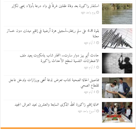
استنفار بزاكورة بعد وفاة طفلين غرقاً في واد درعة بأولاد يحيى لكراير
يوم واحد ago
بقوة 4.8 على سلم ريختر..تسجيل هزة أرضية في إقليم ميدلت دون خسائر
معلنة
3 أيام ago
حادث أليم يهز دوار سارت.. انتحار شاب بتامكروت يعيد ملف
الاضطرابات النفسية لسطح الأحداث بزاكورة
3 أيام ago
تفاصيل الحالة الصحية لشاب تعرض لدغة أفعى بورزازات وتدخل عاجل
للقطاع الصحي
4 أيام ago
عمالة إقليم زاكورة تخلّد الذكرى السابعة والعشرين لعيد العرش المجيد
أسبوع واحد ago