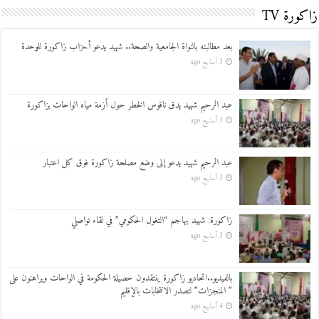
زاكورة TV
بعد مطالبته بالنواة الجامعية والصحة.. شهيد يدعو أحزاب زاكورة للوحدة
3 أسابيع ago
عبد الرحيم شهيد يدق ناقوس الخطر حول أزمة مياه الواحات بزاكورة
3 أسابيع ago
عبد الرحيم شهيد يدعو إلى وضع مصلحة زاكورة فوق كل اعتبار
3 أسابيع ago
زاكورة: شهيد يهاجم “التغول الحكومي” في لقاء تواصلي
3 أسابيع ago
بالفيديو..اتحاديو زاكورة ينتقدون حصيلة الحكومة في الواحات ويراهنون على
” المنجزات” لتصدر الانتخابات بالإقليم
4 أسابيع ago