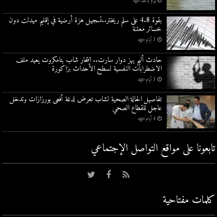
يوم واحد ago
بقوة 4.8 على سلم ريختر..تسجيل هزة أرضية في إقليم ميدلت دون
خسائر معلنة
3 أيام ago
حادث أليم يهز دوار سارت.. انتحار شاب بتامكروت يعيد ملف
الاضطرابات النفسية لسطح الأحداث بزاكورة
3 أيام ago
تفاصيل الحالة الصحية لشاب تعرض لدغة أفعى بورزازات وتدخل
عاجل للقطاع الصحي
4 أيام ago
تابعونا على مواقع التواصل اﻹجتماعي
كلمات مفتاحية