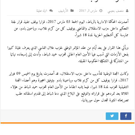
منصف بنعيسي
مارس 3, 2017
اﻷرشيف
اترك تعليقا
أصدرت المحكمة الادارية بالرباط، اليوم الجمعة 03 مارس 2017، قرارا بوقف تنفيذ قرار لجنة
التحكيم داخل حزب الاستقلال والقاضي بتوقيف كل من كريم غلاب، وياسمين بادو، عن
ممارسة كل أنشطتهم الحزبية لمدة 18 شهراً.
ويأتي هذا القرار على بعد أيام من عقد المؤتمر الوطني لحزب علال الفاسي الذي يعرف غليانا كبيرا
بفعل الأزمات التي تسبب فيها الأمين العام الحالي للحزب حميد شباط، وأدت إلى إسبعاده نهائيا
من المشاركة في التشكيلة الحكومية المقبلة.
وكانت اللجنة الوطنية للتأديب داخل حزب الاستقلال، قد أصدرت بتاريخ يوم الخميس 09 فبراير
2017، قرارا بتوقيف كل من كريم غلاب وياسمينة بادو وتوفيق احجيرة وهم أعضاء اللجنة
التنفيذية للحزب لمدة 18 شهرا، فيما يشبه انتقاما من الأمين العام للحزب حميد شباط من هؤلاء
الثلاثة بعد تمردهم على قراراته والتوقيع على البلاغ الذي دعا شباط إلى تقديم استقالته عقب
تصريحاته المثيرة للجدل حول موريتانيا.