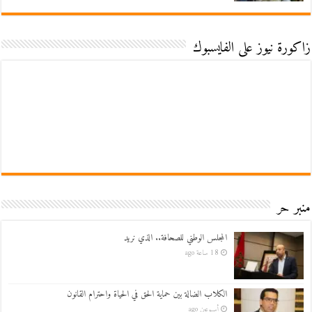
زاكورة نيوز على الفايسبوك
منبر حر
المجلس الوطني للصحافة.. الذي نريد
18 ساعة ago
الكلاب الضالة بين حماية الحق في الحياة واحترام القانون
أسبوعين ago