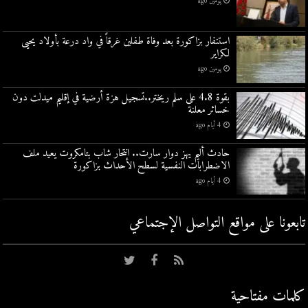
يومين ago
استنفار بزاكورة بعد وفاة طفلين غرقاً في واد درعة بأولاد يحيى
لكراير
يومين ago
بقوة 4.8 على سلم ريختر..تسجيل هزة أرضية في إقليم ميدلت دون
خسائر معلنة
4 أيام ago
حادث أليم يهز دوار سارت.. انتحار شاب بتامكروت يعيد ملف
الاضطرابات النفسية لسطح الأحداث بزاكورة
4 أيام ago
تابعونا على مواقع التواصل اﻹجتماعي
كلمات مفتاحية