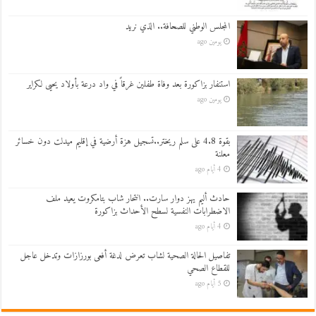
المجلس الوطني للصحافة.. الذي نريد
يومين ago
استنفار بزاكورة بعد وفاة طفلين غرقاً في واد درعة بأولاد يحيى لكراير
يومين ago
بقوة 4.8 على سلم ريختر..تسجيل هزة أرضية في إقليم ميدلت دون خسائر
معلنة
4 أيام ago
حادث أليم يهز دوار سارت.. انتحار شاب بتامكروت يعيد ملف
الاضطرابات النفسية لسطح الأحداث بزاكورة
4 أيام ago
تفاصيل الحالة الصحية لشاب تعرض لدغة أفعى بورزازات وتدخل عاجل
للقطاع الصحي
5 أيام ago