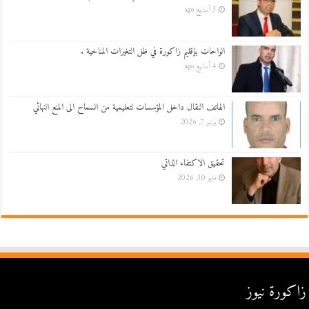
3 أسابيع ago
الواحات بإقليم زاكورة في ظل التغيرات المناخية .
4 أسابيع ago
الهاتف النقال داخل المؤسسات لتعليمية من السماح الى المنع النهائي
يونيو 7, 2026
تحقيق الاكتفاء الذاتي
مايو 30, 2026
زاكورة نيوز