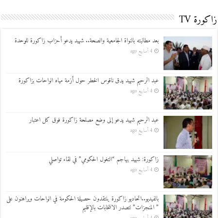
زاكورة TV
بعد مطالبته بالنواة الجامعية والصحة.. شهيد يدعو أحزاب زاكورة للوحدة
4 أسابيع ago
عبد الرحيم شهيد يدق ناقوس الخطر حول أزمة مياه الواحات بزاكورة
4 أسابيع ago
عبد الرحيم شهيد يدعو إلى وضع مصلحة زاكورة فوق كل اعتبار
4 أسابيع ago
زاكورة: شهيد يهاجم “التغول الحكومي” في لقاء تواصلي
4 أسابيع ago
بالفيديو..اتحاديو زاكورة ينتقدون حصيلة الحكومة في الواحات ويراهنون على
” المنجزات” لتصدر الانتخابات بالإقليم