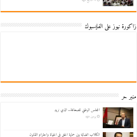
4 أسابيع ago
زاكورة نيوز على الفايسبوك
منبر حر
المجلس الوطني للصحافة.. الذي نريد
يومين ago
الكلاب الضالة بين حماية الحق في الحياة واحترام القانون