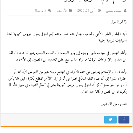
منصف بنعيسي
أبريل 25, 2020
اﻷرشيف
اترك تعليقا
زاكورة نيوز
أفتى المجلس العلمي الأعلى بالمغرب، بجواز عدم غسل وعدم تيمم المتوفى بسبب فيروس كورونا لعدة
اعتبارات شرعية وطبية.
وأفاد المجلس في جواب فقهي وجهه إلى وزير الصحة، أن السلطة الصحية يجوز لها شرعا أن تتخذ
من التدابير والإجراءات الوقائية ما تراه مناسبا لمنع تنقل العدوى من المصابين إلى الأصحاء.
وأضاف أن الإسلام يحرص على صحة الأفراد في المجتمع وسلامتهم من التعرض لأية آفة أو
مضرة، مشيرا إلى أن علماء الفقه المالكي نصوا على أنه لو نزل “الأمر الفظيع بكثرة الموتى فلا بأس
أن يدفنوا بغير غسل”،كما أن المتوفى بسبب مرض كورونا يعتبر في “حكم الشهداء في سبيل الله لما
يكون له من فضل ومكانة عند الله”.
الصورة من الارشيف