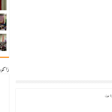
زاكورة
 نيوز.