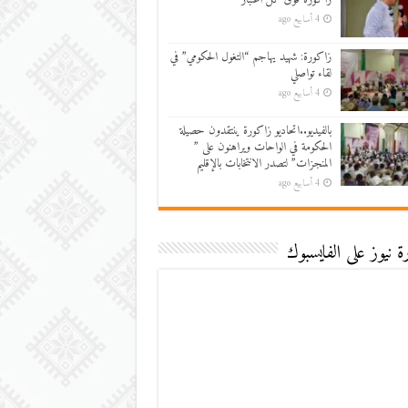
4 أسابيع ago
زاكورة: شهيد يهاجم “التغول الحكومي” في
لقاء تواصلي
4 أسابيع ago
بالفيديو..اتحاديو زاكورة ينتقدون حصيلة
الحكومة في الواحات ويراهنون على ”
المنجزات” لتصدر الانتخابات بالإقليم
4 أسابيع ago
 نيوز على الفايسبوك