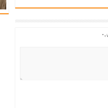
ا بـ
*