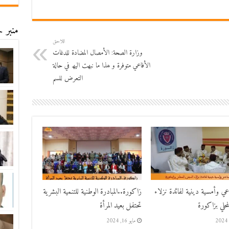
منبر ح
اللاحق
وزارة الصحة: الأمصال المضادة للدغات
الأفاعي متوفرة و ھذا ما نبھت الیھ في حالة
التعرض للسم
اعي وأمسية دينية لفائدة نزلاء
زاكورة..المبادرة الوطنية للتنمية البشرية
حلي بزاكورة
تحتفل بعيد المرأة
مايو 16, 2024