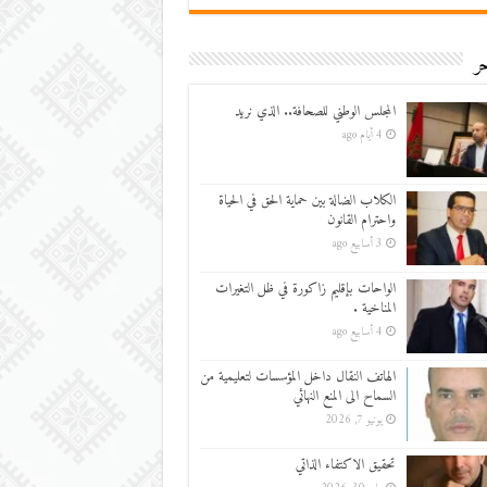
ر
المجلس الوطني للصحافة.. الذي نريد
4 أيام ago
الكلاب الضالة بين حماية الحق في الحياة
واحترام القانون
3 أسابيع ago
الواحات بإقليم زاكورة في ظل التغيرات
المناخية .
4 أسابيع ago
الهاتف النقال داخل المؤسسات لتعليمية من
السماح الى المنع النهائي
يونيو 7, 2026
تحقيق الاكتفاء الذاتي