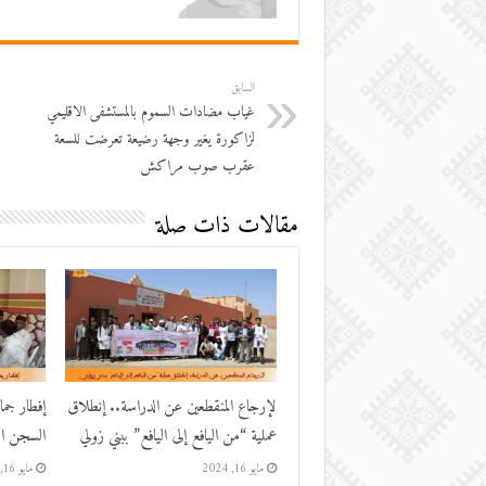
السابق
غياب مضادات السموم بالمستشفى الاقليمي
لزاكورة يغير وجهة رضيعة تعرضت للسعة
عقرب صوب مراكش
مقالات ذات صلة
لإرجاع المنقطعين عن الدراسة.. إنطلاق
إفطار جم
عملية “من اليافع إلى اليافع” ببني زولي
السجن الم
مايو 16, 2024
مايو 16, 2024