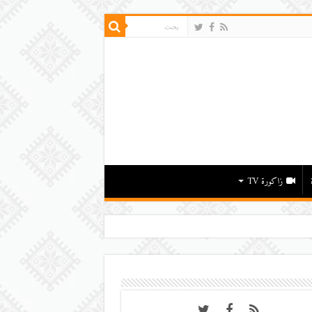
زاكورة TV