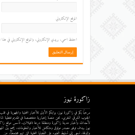
الموقع الإلكتروني
احفظ اسمي، بريدي الإلكتروني، والموقع الإلكتروني في هذا المت
زاكورة نيوز
مرحبًا بكم في زاكورة نيوز، بوابتكم الأولى للأخبار المحلية والجهوية في قلب
الجنوب الشرقي المغربي. نحن منصة إخبارية متخصصة في تقديم تغطية شام
لأحداث وأخبار مدينة زاكورة ومنطقة درعة تافيلالت. تأسس موقع زاك
نيوز بهدف توفير مصدر موثوق ومتكامل للأخبار والمعلومات، يجمع بين المهن
والدقة. نسعى إلى تسليط الضوء على القضايا المحلية التي تهم مجتمعنا، من