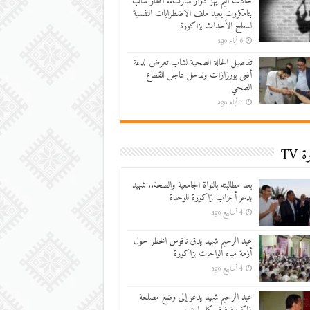
حادث أليم يهز دوار سارت.. انتحار شاب
بتامكروت يعيد ملف الاضطرابات النفسية
لسطح الأحداث بزاكورة
6 أيام ago
تفاصيل الحالة الصحية لشاب تعرض لدغة
أفعى بورزازات وتدخل عاجل للقطاع
الصحي
7 أيام ago
 TV
بعد مطالبته بالنواة الجامعية والصحة.. شهيد
يدعو أحزاب زاكورة للوحدة
4 أسابيع ago
عبد الرحيم شهيد يدق ناقوس الخطر حول
أزمة مياه الواحات بزاكورة
4 أسابيع ago
عبد الرحيم شهيد يدعو إلى وضع مصلحة
زاكورة فوق كل اعتبار