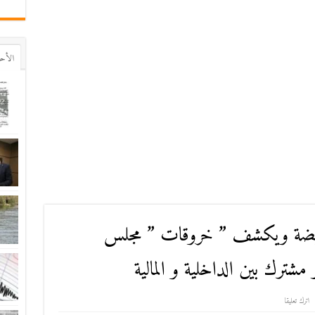
اﻷح
ريضة ويكشف ” خروقات ” مجلس
 مشترك بين الداخلية و المالية
اترك تعليقا