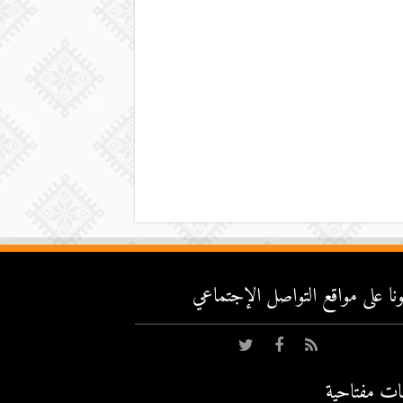
عونا على مواقع التواصل اﻹجتماعي
ات مفتاحية