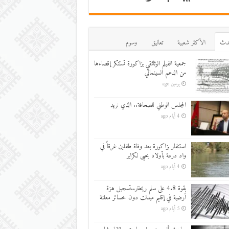
دث
اﻷكثر شعبية
تعاليق
وسوم
جمعية الفيلم الوثائقي بزاكورة تستنكر إقصاءها
من الدعم السينمائي
يومين ago
المجلس الوطني للصحافة.. الذي نريد
4 أيام ago
استنفار بزاكورة بعد وفاة طفلين غرقاً في
واد درعة بأولاد يحيى لكراير
4 أيام ago
بقوة 4.8 على سلم ريختر..تسجيل هزة
أرضية في إقليم ميدلت دون خسائر معلنة
5 أيام ago