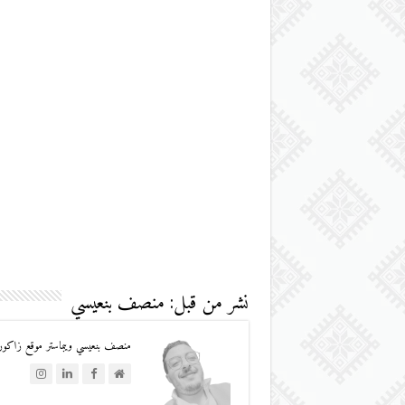
نشر من قبل: منصف بنعيسي
منصف بنعيسي ويبماستر موقع زاكورة