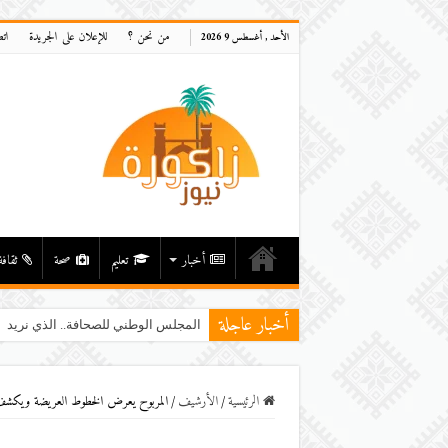
من نحن ؟
للإعلان على الجريدة
ات
الأحد , أغسطس 9 2026
أخبار
تعليم
صحة
ثقافة
أخبار عاجلة
المجلس الوطني للصحافة.. الذي نريد
الرئيسية
/
اﻷرشيف
/
المربوح يعرض الخطوط العريضة ويكشف ” 