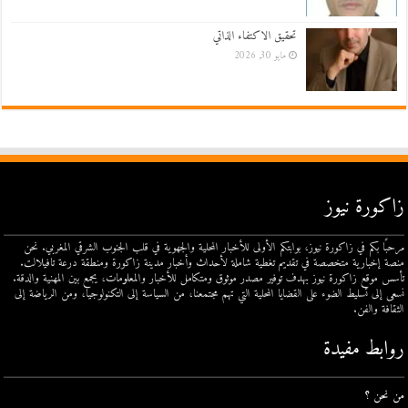
تحقيق الاكتفاء الذاتي
مايو 30, 2026
زاكورة نيوز
مرحبًا بكم في زاكورة نيوز، بوابتكم الأولى للأخبار المحلية والجهوية في قلب الجنوب الشرقي المغربي. نحن
منصة إخبارية متخصصة في تقديم تغطية شاملة لأحداث وأخبار مدينة زاكورة ومنطقة درعة تافيلالت.
تأسس موقع زاكورة نيوز بهدف توفير مصدر موثوق ومتكامل للأخبار والمعلومات، يجمع بين المهنية والدقة.
نسعى إلى تسليط الضوء على القضايا المحلية التي تهم مجتمعنا، من السياسة إلى التكنولوجيا، ومن الرياضة إلى
الثقافة والفن.
روابط مفيدة
من نحن ؟