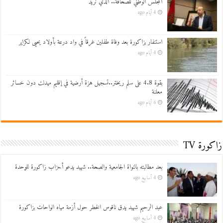
المجلس الوطني للصحافة.. الذي نريد
4 أيام ago
استنفار بزاكورة بعد وفاة طفلين غرقاً في واد درعة بأولاد يحيى لكراير
4 أيام ago
بقوة 4.8 على سلم ريختر..تسجيل هزة أرضية في إقليم ميدلت دون خسائر
معلنة
6 أيام ago
زاكورة TV
بعد مطالبته بالنواة الجامعية والصحة.. شهيد يدعو أحزاب زاكورة للوحدة
4 أسابيع ago
عبد الرحيم شهيد يدق ناقوس الخطر حول أزمة مياه الواحات بزاكورة
4 أسابيع ago