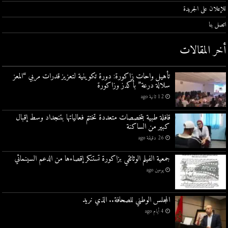
للإعلان على الجريدة
اتصل بنا
أخر المقالات
تأهيل واحات زاكورة: دورة تكوينية لتعزيز قدرات مربي “المعز
سلالة درعة” بأكدز وزاكورة
12 ثانية ago
قافلة طبية بتخصصات متعددة تختتم فعالياتها بتنجداد وسط إقبال
كبير من الساكنة
26 دقيقة ago
جمعية الفيلم الوثائقي بزاكورة تستنكر إقصاءها من الدعم السينمائي
يومين ago
المجلس الوطني للصحافة.. الذي نريد
4 أيام ago