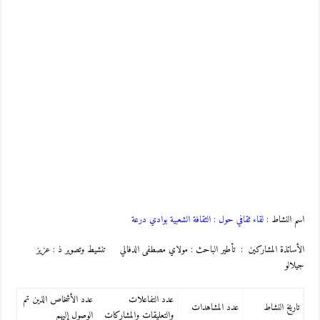
اسم النشاط :
لقاء ثقافي حول : الثقافة الشعبية بوادي درعة
الأساتذة المشاركين : تأطير الباحث : مولاي مصطفى الدفالي تنشيط وتصوير ذ : عزيز
جيلالو
عدد التفاعلات
عدد الأشخاص الذين تم
تاريخ النشاط
عدد المشاهدات
والتعليقات والمشاركات
الوصول إليهم