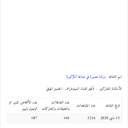
اسم النشاط :
ورشة مصورة في صناعة الكركوزة
الأساتذة المشاركين : تأطير الفنان السينوغراف : الحسين الهوفي
عدد التفاعلات
عدد الأشخاص الذين تم
تاريخ النشاط
عدد المشاهدات
والتعليقات والمشاركات
الوصول إليهم
15 ماي 2020
3216
166
187