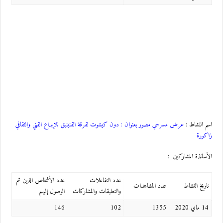
اسم النشاط :
عرض مسرحي مصور بعنوان : دون كيشوت لفرقة الفنينيق للإبداع الفني والثقافي
زاكورة
الأساتذة المشاركين :
عدد التفاعلات
عدد الأشخاص الذين تم
تاريخ النشاط
عدد المشاهدات
والتعليقات والمشاركات
الوصول إليهم
14 ماي 2020
1355
102
146