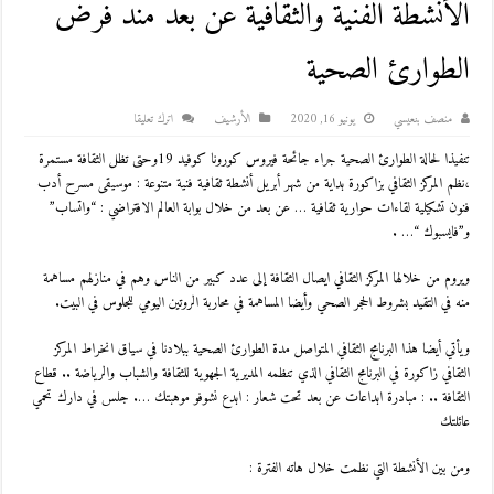
الأنشطة الفنية والثقافية عن بعد مند فرض
الطوارئ الصحية
منصف بنعيسي
يونيو 16, 2020
اﻷرشيف
اترك تعليقا
تنفيذا لحالة الطوارئ الصحية جراء جائحة فيروس كورونا كوفيد 19وحتى تظل الثقافة مستمرة
،نظم المركز الثقافي بزاكورة بداية من شهر أبريل أنشطة ثقافية فنية متنوعة : موسيقى مسرح أدب
فنون تشكيلية لقاءات حوارية ثقافية … عن بعد من خلال بوابة العالم الافتراضي : “واتساب”
و”فايسبوك “… .
ويروم من خلالها المركز الثقافي ايصال الثقافة إلى عدد كبير من الناس وهم في منازلهم مساهمة
منه في التقيد بشروط الحجر الصحي وأيضا المساهمة في محاربة الروتين اليومي للجلوس في البيت.
ويأتي أيضا هذا البرنامج الثقافي المتواصل مدة الطوارئ الصحية ببلادنا في سياق انخراط المركز
الثقافي زاكورة في البرنامج الثقافي الذي تنظمه المديرية الجهوية للثقافة والشباب والرياضة .. قطاع
الثقافة .. : مبادرة ابداعات عن بعد تحت شعار : ابدع نشوفو موهبتك …. جلس في دارك تحمي
عائلتك
ومن بين الأنشطة التي نظمت خلال هاته الفترة :