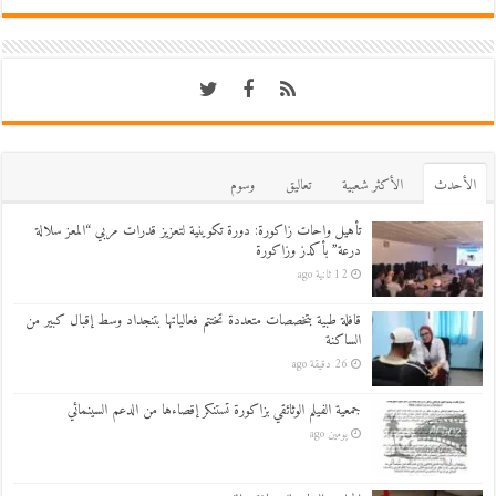
اﻷحدث
اﻷكثر شعبية
تعاليق
وسوم
تأهيل واحات زاكورة: دورة تكوينية لتعزيز قدرات مربي “المعز سلالة
درعة” بأكدز وزاكورة
12 ثانية ago
قافلة طبية بتخصصات متعددة تختتم فعالياتها بتنجداد وسط إقبال كبير من
الساكنة
26 دقيقة ago
جمعية الفيلم الوثائقي بزاكورة تستنكر إقصاءها من الدعم السينمائي
يومين ago