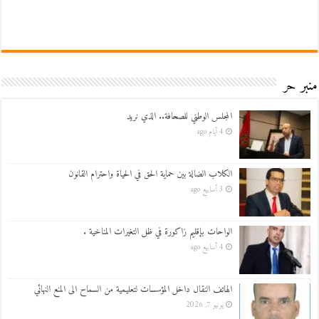
منبر حر
المجلس الوطني للصحافة.. الذي نريد
4 أيام ago
الكلاب الضالة بين حماية الحق في الحياة واحترام القانون
3 أسابيع ago
الواحات بإقليم زاكورة في ظل التغيرات المناخية .
4 أسابيع ago
الهاتف النقال داخل المؤسسات لتعليمية من السماح الى المنع النهائي
يونيو 7, 2026