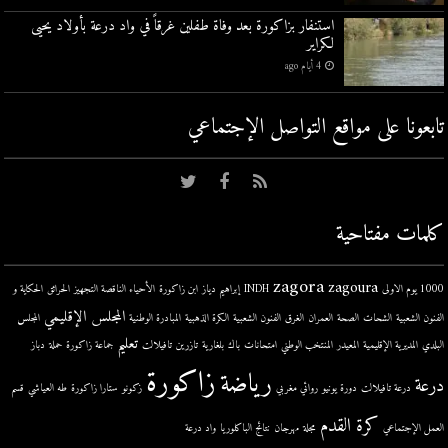
استنفار بزاكورة بعد وفاة طفلين غرقاً في واد درعة بأولاد يحيى
لكراير
4 أيام ago
تابعونا على مواقع التواصل اﻹجتماعي
كلمات مفتاحية
zagora
zagoura
1000 يوم الاولى
INDH
إبراهيم دياز
ابن زاكورة
الأحياء الناقصة التجهيز
الحرائق
الحكاية و
المجلس الإقليمي
الفنون الشعبية
الشحات
الصحة
العمران
الغرق
الفنون الشعبية
الكرة الذهبية
المبادرة الوطنية
المجلس
تعليم
البلدي
المديرية الإقليمية
المعيدر
المنتخب الوطني
امتحانات
باك
بلغارية
تازرين
تافيلالت
جماعة زاكورة
حملة
دباز
زاكورة
رياضة
درعة
درعة تافيلالت
دورة يونيو
روائي مغربي
زكونو
ستارا زاكورة
طه العياشي
قسم
كرة القدم
العمل الإجتماعي
مجلة
مهرجان
نتائج الباكلوريا
واد درعة