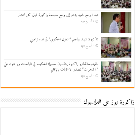
عبد الرحيم شهيد يدعو إلى وضع مصلحة زاكورة فوق كل اعتبار
4 أسابيع ago
زاكورة: شهيد يهاجم “التغول الحكومي” في لقاء تواصلي
4 أسابيع ago
بالفيديو..اتحاديو زاكورة ينتقدون حصيلة الحكومة في الواحات ويراهنون على
” المنجزات” لتصدر الانتخابات بالإقليم
4 أسابيع ago
زاكورة نيوز على الفايسبوك