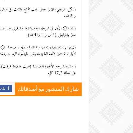
و21 ث.
ث) والمرابطي (3 س و11 و41 ث).
لأول مرة ضمن لائحة الفائزات بلقب ماراطون الرمال، وذلك بع
و ستتميز المرحلة الأخيرة التضامنية (ليست خاضعة للتوقيت)،
على مسافة 7ر17 كلم.
ook
شارك المنشور مع أصدقائك