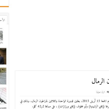
اﻷح
ن الرمال
اترك تعليقا
توج العداء المغربي رشيد المرابطي والروسية ناتاليا سيديخ، اليوم الجمعة 15 أبريل 2015، بطلين للدورة الواحدة والثلاثين لماراطون الرمال، وذلك في
إقليم الرشيدية) وأبو مخلوف (إقليم ورزازات) ، على مسافة 2ر42 كلم.