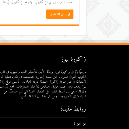
احفظ اسمي، بريدي الإلكتروني، والموقع الإلكتروني في هذا المت
زاكورة نيوز
مرحبًا بكم في زاكورة نيوز، بوابتكم الأولى للأخبار المحلية والجهوية في قلب
الجنوب الشرقي المغربي. نحن منصة إخبارية متخصصة في تقديم تغطية شام
لأحداث وأخبار مدينة زاكورة ومنطقة درعة تافيلالت. تأسس موقع زاك
نيوز بهدف توفير مصدر موثوق ومتكامل للأخبار والمعلومات، يجمع بين المهن
والدقة. نسعى إلى تسليط الضوء على القضايا المحلية التي تهم مجتمعنا، من
السياسة إلى التكنولوجيا، ومن الرياضة إلى الثقافة والفن.
روابط مفيدة
من نحن ؟