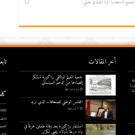
صفح لاستخدامها المرة المقبلة في تعليقي.
أخر المقالات
تاب
جمعية الفيلم الوثائقي بزاكورة تستنكر
لة
إقصاءها من الدعم السينمائي
ورة
يوم واحد ago
ية
كلم
المجلس الوطني للصحافة.. الذي نريد
3 أيام ago
1000 يوم الاول
الناقصة
استنفار بزاكورة بعد وفاة طفلين غرقاً في
الشعبية
واد درعة بأولاد يحيى لكراير
الإقليم