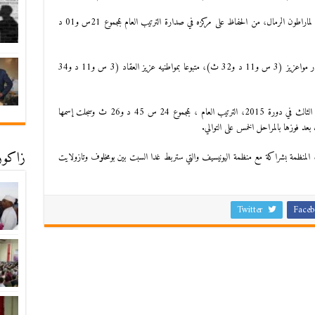
وتمكن المرابطي، الذي حقق اللقب الرابع والثالث على التوالي لماراطون الرمال، من الحفاظ على مركزه في صدارة الترتيب العام بمجموع 21س و01 د
وعاد المركز الأول في المرحلة الخامسة للعداء المغربي عبد القادر مواعزيز (3 س و11 د و32 ث)، متبوعا بمواطنيه عزيز العقاد (3 س و11 د و34
ولدى الإناث، تصدرت الروسية ناتاليا سيديخ ، صاحبة المركز الثالث في دورة 2015، الترتيب العام ، بمجموع 24 س 45 د و26 ث وسجلت إسمها
د فوزها بالمراحل الخمس على التوالي.
زاكورة
 المنظمة بشراكة مع منظمة اليونيسيف والتي ستربط غدا السبت بين بومخلوف وتازولايت
Twitter
Faceb