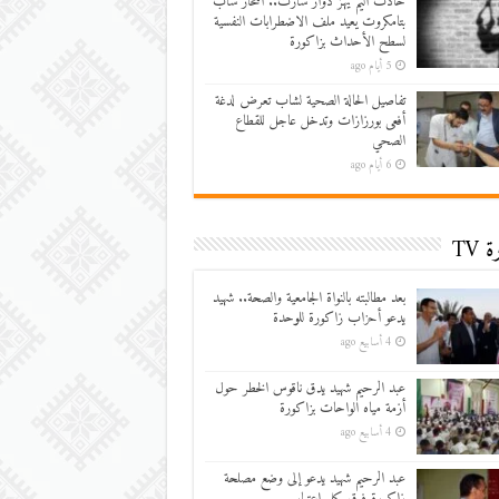
حادث أليم يهز دوار سارت.. انتحار شاب
بتامكروت يعيد ملف الاضطرابات النفسية
لسطح الأحداث بزاكورة
5 أيام ago
تفاصيل الحالة الصحية لشاب تعرض لدغة
أفعى بورزازات وتدخل عاجل للقطاع
الصحي
6 أيام ago
 TV
بعد مطالبته بالنواة الجامعية والصحة.. شهيد
يدعو أحزاب زاكورة للوحدة
4 أسابيع ago
عبد الرحيم شهيد يدق ناقوس الخطر حول
أزمة مياه الواحات بزاكورة
4 أسابيع ago
عبد الرحيم شهيد يدعو إلى وضع مصلحة
زاكورة فوق كل اعتبار