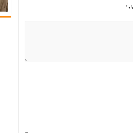
ا بـ
*