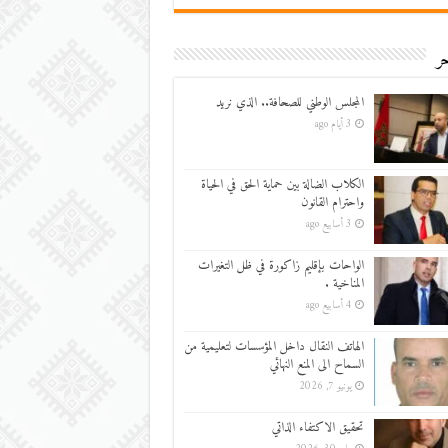
ر
المجلس الوطني للصحافة.. الذي نريد
3 أيام ago
الكلاب الضالة بين حماية الحق في الحياة
واحترام القانون
3 أسابيع ago
الواحات بإقليم زاكورة في ظل التغيرات
المناخية .
4 أسابيع ago
الهاتف النقال داخل المؤسسات لتعليمية من
السماح الى المنع النهائي
يونيو 7, 2026
تحقيق الاكتفاء الذاتي