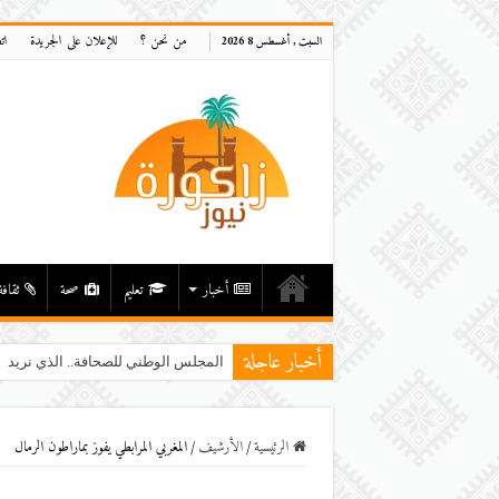
من نحن ؟
للإعلان على الجريدة
ات
السبت , أغسطس 8 2026
أخبار
تعليم
صحة
ثقافة
أخبار عاجلة
المجلس الوطني للصحافة.. الذي نريد
الرئيسية
/
اﻷرشيف
/
المغربي المرابطي يفوز بماراطون الرمال