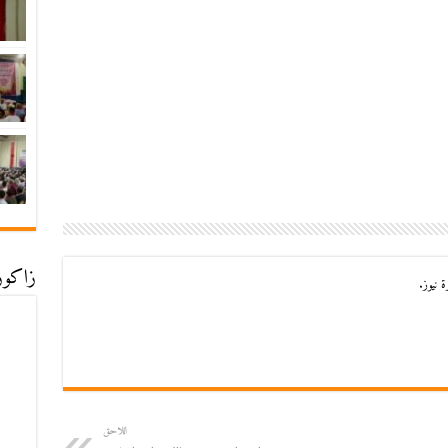
زاكورة
 نيوز.
اللاحق