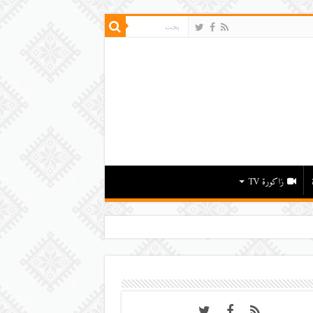
زاكورة TV