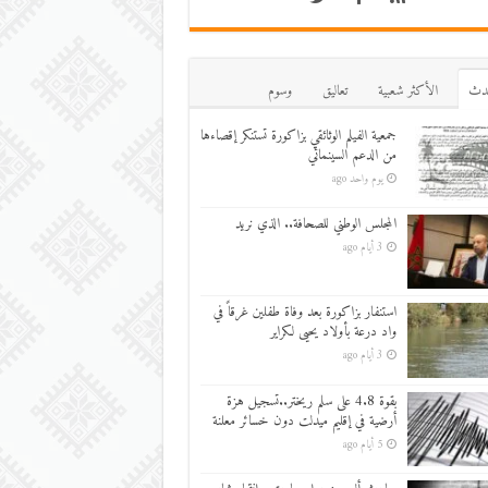
دث
اﻷكثر شعبية
تعاليق
وسوم
جمعية الفيلم الوثائقي بزاكورة تستنكر إقصاءها
من الدعم السينمائي
يوم واحد ago
المجلس الوطني للصحافة.. الذي نريد
3 أيام ago
استنفار بزاكورة بعد وفاة طفلين غرقاً في
واد درعة بأولاد يحيى لكراير
3 أيام ago
بقوة 4.8 على سلم ريختر..تسجيل هزة
أرضية في إقليم ميدلت دون خسائر معلنة
5 أيام ago