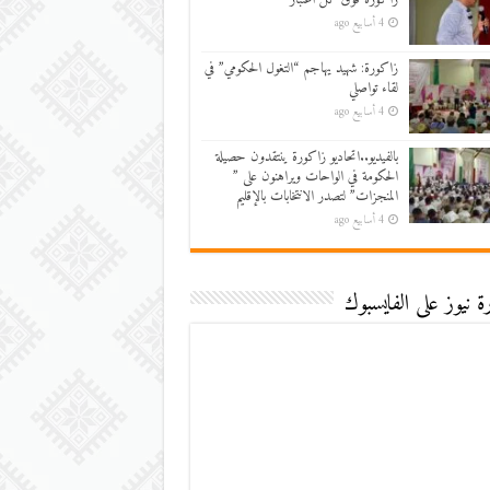
4 أسابيع ago
زاكورة: شهيد يهاجم “التغول الحكومي” في
لقاء تواصلي
4 أسابيع ago
بالفيديو..اتحاديو زاكورة ينتقدون حصيلة
الحكومة في الواحات ويراهنون على ”
المنجزات” لتصدر الانتخابات بالإقليم
4 أسابيع ago
 نيوز على الفايسبوك