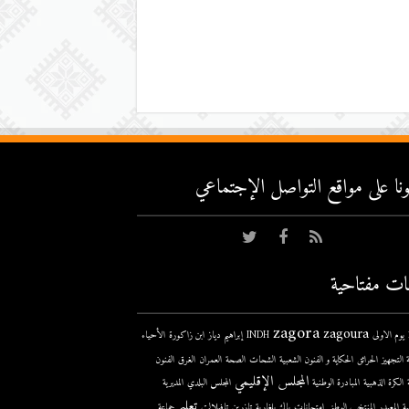
عونا على مواقع التواصل اﻹجتماعي
ات مفتاحية
zagora
zagoura
ى
INDH
إبراهيم دياز
ابن زاكورة
الأحياء
 التجهيز
الحرائق
الحكاية و الفنون الشعبية
الشحات
الصحة
العمران
الغرق
الفنون
المجلس الإقليمي
الكرة الذهبية
المبادرة الوطنية
المجلس البلدي
المديرية
تعليم
ية
المعيدر
المنتخب الوطني
امتحانات
باك
بلغارية
تازرين
تافيلالت
جماعة