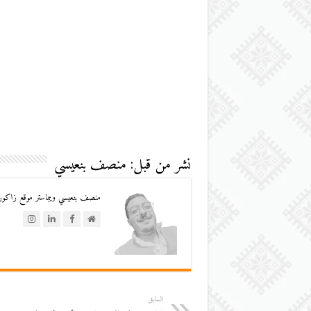
نشر من قبل: منصف بنعيسي
منصف بنعيسي ويبماستر موقع زاكورة
السابق