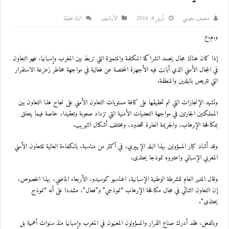
منصف بنعيسي
أبريل 4, 2016
اﻷرشيف
اترك تعليقا
و.م.ع
إذا كان هناك مجال يجسد الشراكة المكثفة والمتميزة التي تربط بين المغرب وإسبانيا، فهو التعاون
في المجال الأمني الذي أبانت فيه الأجهزة المختصة عن فعالية في مواجهة مخاطر زعزعة الاستقرار
التي تتربص بالبلدين والمنطقة.
وتشهد الإنجازات التي تم تحقيقها على كافة مستويات التعاون الأمني على نجاح هذا التعاون بين
المملكتين الجارتين في مواجهة التحديات الأمنية التي تزداد صعوبة وتعقيدا، خاصة فيما يتعلق
بمكافحة الإرهاب، والجريمة العابرة للحدود، ومختلف أشكال التهريب.
وقد أشاد كبار المسؤولين بهذا البلد الإيبيري، في أكثر من مناسبة، بالكفاءة العالية للتعاون الأمني
المغربي الإسباني واعتبروه نموذجا يحتذى.
وقال المدير العام للشرطة الوطنية الإسبانية، اغناسيو كوسيدو، الأربعاء الماضي، بهذا الخصوص،
إن التعاون الثنائي في مجال مكافحة الإرهاب “نموذجي” و”فعال”، مشددا على أنه “نموذج
يحتذى”.
وبالفعل، فقد أدرك صناع القرار والمسؤولون المعنيون في المغرب وإسبانيا منذ سنوات أهمية بل