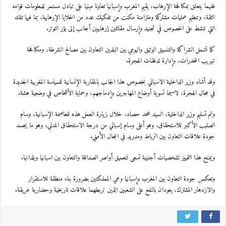
ففيما يتعلق بمكافحة الإرهاب، يقيم المغرب وإسبانيا تعاونا مبنيا على تبادل مستمر للمعلومات قوامه
الثقة، وتنظيم عمليات مشتركة ومتزامنة مكنت من تفكيك عدد من الخلايا الإرهابية، بما فيها تلك
التي تنشط على الخصوص في تجنيد وإرسال مقاتلين إرهابيين أجانب إلى بؤر التوتر.
كما تشمل الشراكة والتنسيق الوثيق واليومي بين البلدين التعاون بين مصالح الشرطة، ومكافحة
تهريب المخدرات، وإدارة تدفقات الهجرة.
وقد أشاد وزير الداخلية الاسباني بخصوص هذا الجانب بالمقاربة الإنسانية للسياسة المغربية الجديدة
في مجال الهجرة، لاسيما تسوية أوضاع المهاجرين وإدماجهم، وحماية الأشخاص في وضعية هشة.
وتم تسليم وزير الداخلية، السيد محمد حصاد، خلال زيارة العمل هذه للعاصمة الإسبانية، وسام
الصليب الأكبر للاستحقاق، وهو أعلى وسام إسباني من درجة الاستحقاق المدني، وهو ما يجسد
جودة علاقات التعاون بين الرباط ومدريد في المجال الأمني.
ويمنح هذا التمييز لشخصيات أجنبية تسعى لتعميق أواصر الصداقة والتعاون بين اسبانيا وبلدانها.
وتعكس جودة التعاون بين المغرب وإسبانيا وعي المملكتين بضرورة بناء منطقة للاستقرار
والازدهار المشترك، يعودان بالنفع على الشعبين الذين تربطهما علاقات تاريخية وحضارية عريقة.