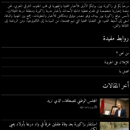
مرحبًا بكم في زاكورة نيوز، بوابتكم الأولى للأخبار المحلية والجهوية في قلب الجنوب الشرقي المغربي. نحن
منصة إخبارية متخصصة في تقديم تغطية شاملة لأحداث وأخبار مدينة زاكورة ومنطقة درعة تافيلالت.
تأسس موقع زاكورة نيوز بهدف توفير مصدر موثوق ومتكامل للأخبار والمعلومات، يجمع بين المهنية والدقة.
نسعى إلى تسليط الضوء على القضايا المحلية التي تهم مجتمعنا، من السياسة إلى التكنولوجيا، ومن الرياضة إلى
الثقافة والفن.
روابط مفيدة
من نحن ؟
للإعلان على الجريدة
اتصل بنا
أخر المقالات
المجلس الوطني للصحافة.. الذي نريد
يوم واحد ago
استنفار بزاكورة بعد وفاة طفلين غرقاً في واد درعة بأولاد يحيى
لكراير