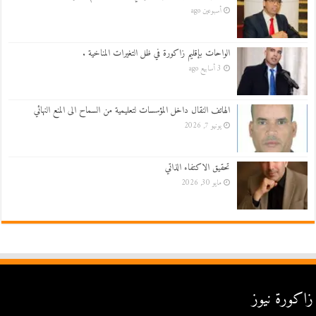
أسبوعين ago
الواحات بإقليم زاكورة في ظل التغيرات المناخية .
3 أسابيع ago
الهاتف النقال داخل المؤسسات لتعليمية من السماح الى المنع النهائي
يونيو 7, 2026
تحقيق الاكتفاء الذاتي
مايو 30, 2026
زاكورة نيوز