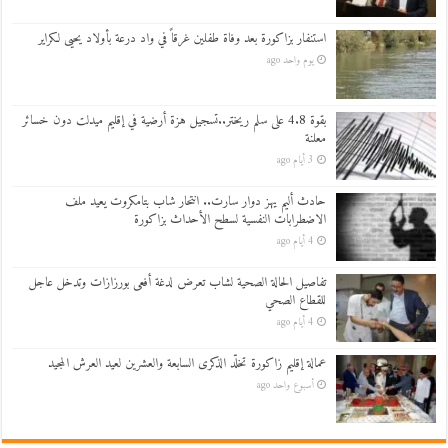
استنفار بزاكورة بعد وفاة طفلين غرقاً في واد درعة بأولاد يحيى لكراير
يوم واحد ago
بقوة 4.8 على سلم ريختر..تسجيل هزة أرضية في إقليم ميدلت دون خسائر
معلنة
3 أيام ago
حادث أليم يهز دوار سارت.. انتحار شاب بتامكروت يعيد ملف
الاضطرابات النفسية لسطح الأحداث بزاكورة
4 أيام ago
تفاصيل الحالة الصحية لشاب تعرض لدغة أفعى بورزازات وتدخل عاجل
للقطاع الصحي
4 أيام ago
عمالة إقليم زاكورة تخلّد الذكرى السابعة والعشرين لعيد العرش المجيد
أسبوع واحد ago