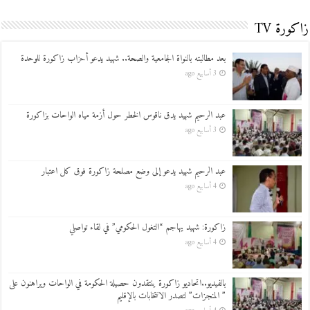
زاكورة TV
بعد مطالبته بالنواة الجامعية والصحة.. شهيد يدعو أحزاب زاكورة للوحدة
3 أسابيع ago
عبد الرحيم شهيد يدق ناقوس الخطر حول أزمة مياه الواحات بزاكورة
3 أسابيع ago
عبد الرحيم شهيد يدعو إلى وضع مصلحة زاكورة فوق كل اعتبار
4 أسابيع ago
زاكورة: شهيد يهاجم “التغول الحكومي” في لقاء تواصلي
4 أسابيع ago
بالفيديو..اتحاديو زاكورة ينتقدون حصيلة الحكومة في الواحات ويراهنون على
” المنجزات” لتصدر الانتخابات بالإقليم