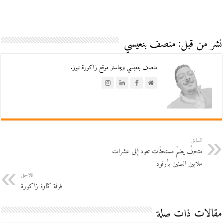
نشر من قبل: منصف بنعيسي
منصف بنعيسي ويبماستر موقع زاكورة نيوز.
السابق
متحفٌ يضمّ مستحثّات تعود إلى عشرات
ملايين السنين بأرفود
اللاحق
فرقة كناوة زاكورة
مقالات ذات صلة