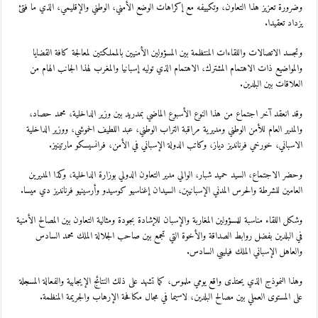
وضرورة تعزيز هذا التعاون، وتكييفه مع إكراهات الوضع الأمني، الوطني والإقليمي، الذي ما فتئ
يزداد تعقيدا.
وتجسد الاتصالات واللقاءات المنتظمة بين المسؤولين الأمنيين بالمملكتين لمعالجة كافة القضايا
والمواضيع ذات الاهتمام المشترك، الاهتمام الذي توليه إسبانيا والمغرب لهذا الجانب الهام من
العلاقات بين البلدين.
وقد انعقد آخر اجتماع من هذا النوع الأسبوع الماضي بمدريد بين وزير الداخلية، محمد حصاد،
والمدير العام للأمن الوطني ومديرية مراقبة التراب الوطني، عبد اللطيف الحموشي، ووزير الداخلية
الاسباني، خورخي فرنانديز دياز، وكاتب الدولة الإسباني في الأمن، فرانسيسكو مارتينيز.
وحضر الاجتماع، السيد حميد شبار، الوالي مدير التعاون الدولي بوزارة الداخلية، وكذا المديرين
العامين للشرطة والحرس المدني الإسبانيين، السيدان إغناسيو كوسيدو وأرسينيو فرنانديز دي ميسا.
وشكل اللقاء مناسبة للمسؤولين المغاربة والإسبان للإشادة بجودة ومثالية التعاون بين المصالح الأمنية
في البلدين بفضل روابط الصداقة والأخوة التي تجمع بين صاحب الجلالة الملك محمد السادس
والعاهل الإسباني الملك فيليبي السادس.
وهذا النموذج الذي يحتذى واقع يومي ملموس، كما تشهد على ذلك النتائج الإيجابية والفعالة المسجلة
على المستوى العملي بين مصالح البلدين، لاسيما في مجال مكافحة الإرهاب والجريمة المنظمة.