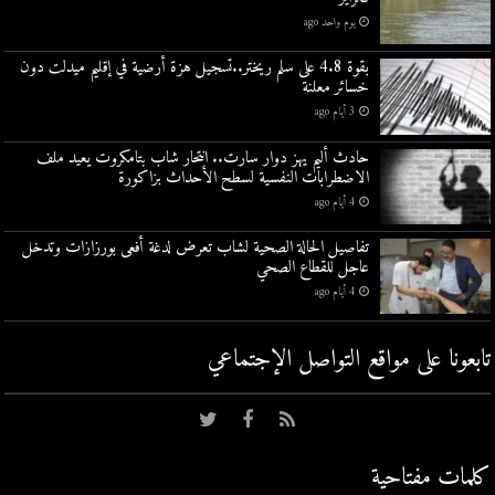
يوم واحد ago
بقوة 4.8 على سلم ريختر..تسجيل هزة أرضية في إقليم ميدلت دون
خسائر معلنة
3 أيام ago
حادث أليم يهز دوار سارت.. انتحار شاب بتامكروت يعيد ملف
الاضطرابات النفسية لسطح الأحداث بزاكورة
4 أيام ago
تفاصيل الحالة الصحية لشاب تعرض لدغة أفعى بورزازات وتدخل
عاجل للقطاع الصحي
4 أيام ago
تابعونا على مواقع التواصل اﻹجتماعي
كلمات مفتاحية