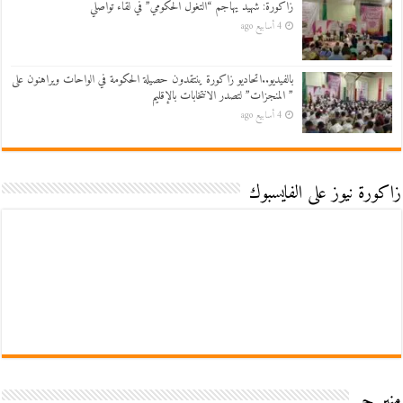
زاكورة: شهيد يهاجم “التغول الحكومي” في لقاء تواصلي
4 أسابيع ago
بالفيديو..اتحاديو زاكورة ينتقدون حصيلة الحكومة في الواحات ويراهنون على
” المنجزات” لتصدر الانتخابات بالإقليم
4 أسابيع ago
زاكورة نيوز على الفايسبوك
منبر حر