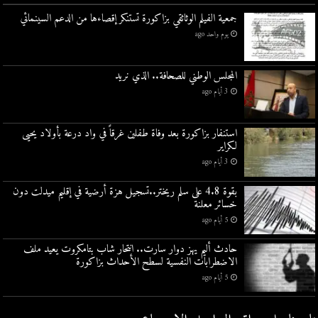
جمعية الفيلم الوثائقي بزاكورة تستنكر إقصاءها من الدعم السينمائي
يوم واحد ago
المجلس الوطني للصحافة.. الذي نريد
3 أيام ago
استنفار بزاكورة بعد وفاة طفلين غرقاً في واد درعة بأولاد يحيى
لكراير
3 أيام ago
بقوة 4.8 على سلم ريختر..تسجيل هزة أرضية في إقليم ميدلت دون
خسائر معلنة
5 أيام ago
حادث أليم يهز دوار سارت.. انتحار شاب بتامكروت يعيد ملف
الاضطرابات النفسية لسطح الأحداث بزاكورة
5 أيام ago