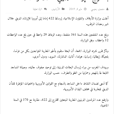
منصف بنعيسي
مايو 4, 2019
اﻷرشيف
اترك تعليقا
أعلنت وزارة الأوقاف والشؤون الإسلامية، إرسالها 422 إماما إلى أوروبا للإرشاد الديني خلال
شهر رمضان المرتقب.
وبلغ عدد المشفعين هذه السنة 361 مشفعا، وعدد الوعاظ 29 واعظا في حين بلغ عدد الواعظات
32 واعظة؛، وفق الوزارة.
وذكر تقرير نشرته الوزارة، الجمعة، أن البعثة ستقوم بتأطير المغاربة المتواجدين بكل من فرنسا،
بلجيكا، إيطاليا، إسبانيا، هولندا، ألمانيا، الدنمارك، السويد، ودول أخرى.
ويهدف المغرب من وراء إرسال البعثات الدينية، إلى توحيد صفوف جاليته، وصيانة المساجد
التابعة لها بالمهجر وحمايتها من الغلو والتطرف، حسب الوزارة.
كما تسعى لضمان النشاط داخل المساجد بانسجام مع القوانين الأوروبية والجمعيات المؤطرة للشأن
الديني للمغاربة في مختلف البلدان الأوروبية.
وارتفع عدد المرشدين الدينيين المغاربة المبتعثين للخارج إلى 422، مقارنة مع 370 في السنة
الماضية.