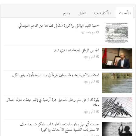
اﻷحدث
اﻷكثر شعبية
تعاليق
وسوم
جمعية الفيلم الوثائقي بزاكورة تستنكر إقصاءها من الدعم السينمائي
يوم واحد ago
المجلس الوطني للصحافة.. الذي نريد
3 أيام ago
استنفار بزاكورة بعد وفاة طفلين غرقاً في واد درعة بأولاد يحيى لكراير
3 أيام ago
بقوة 4.8 على سلم ريختر..تسجيل هزة أرضية في إقليم ميدلت دون خسائر
معلنة
5 أيام ago
حادث أليم يهز دوار سارت.. انتحار شاب بتامكروت يعيد ملف
الاضطرابات النفسية لسطح الأحداث بزاكورة