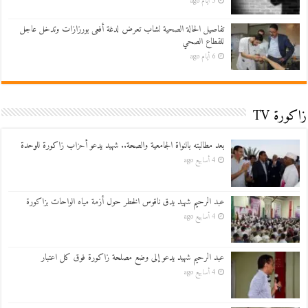
5 أيام ago
تفاصيل الحالة الصحية لشاب تعرض لدغة أفعى بورزازات وتدخل عاجل
للقطاع الصحي
6 أيام ago
زاكورة TV
بعد مطالبته بالنواة الجامعية والصحة.. شهيد يدعو أحزاب زاكورة للوحدة
4 أسابيع ago
عبد الرحيم شهيد يدق ناقوس الخطر حول أزمة مياه الواحات بزاكورة
4 أسابيع ago
عبد الرحيم شهيد يدعو إلى وضع مصلحة زاكورة فوق كل اعتبار
4 أسابيع ago