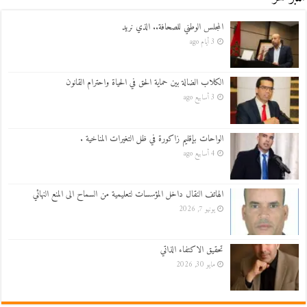
المجلس الوطني للصحافة.. الذي نريد
3 أيام ago
الكلاب الضالة بين حماية الحق في الحياة واحترام القانون
3 أسابيع ago
الواحات بإقليم زاكورة في ظل التغيرات المناخية .
4 أسابيع ago
الهاتف النقال داخل المؤسسات لتعليمية من السماح الى المنع النهائي
يونيو 7, 2026
تحقيق الاكتفاء الذاتي
مايو 30, 2026