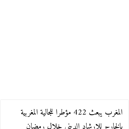
المغرب يبعث 422 مؤطرا للجالية المغربية
بالخارج للإرشاد الديني خلال رمضان