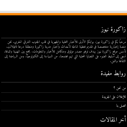
زاكورة نيوز
مرحبًا بكم في زاكورة نيوز، بوابتكم الأولى للأخبار المحلية والجهوية في قلب الجنوب الشرقي المغربي. نحن
منصة إخبارية متخصصة في تقديم تغطية شاملة لأحداث وأخبار مدينة زاكورة ومنطقة درعة تافيلالت.
تأسس موقع زاكورة نيوز بهدف توفير مصدر موثوق ومتكامل للأخبار والمعلومات، يجمع بين المهنية والدقة.
نسعى إلى تسليط الضوء على القضايا المحلية التي تهم مجتمعنا، من السياسة إلى التكنولوجيا، ومن الرياضة إلى
الثقافة والفن.
روابط مفيدة
من نحن ؟
للإعلان على الجريدة
اتصل بنا
أخر المقالات