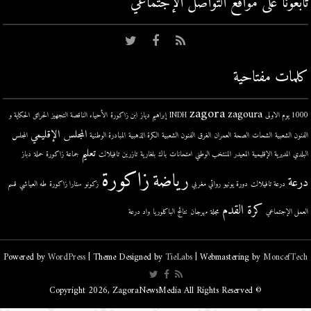
تابعونا على مواقع التواصل اﻹجتماعي
كلمات مفتاحية
zagora
zagoura
1000 يوم الاولى
INDH
إبراهيم دياز
ابن زاكورة
الأحياء الناقصة التجهيز
الحرائق
الحكاية و
المجلس الإقليمي
الفنون الشعبية
الشحات
الصحة
العمران
الغرق
الفنون الشعبية
الكرة الذهبية
المبادرة الوطنية
المجلس
تعليم
البلدي
المديرية الإقليمية
المعيدر
المنتخب الوطني
امتحانات
باك
بلغارية
تازرين
تافيلالت
جماعة زاكورة
حملة
دباز
زاكورة
رياضة
درعة
درعة تافيلالت
دورة يونيو
روائي مغربي
زكونو
ستارا زاكورة
طه العياشي
قسم
كرة القدم
العمل الإجتماعي
مجلة
مهرجان
نتائج الباكلوريا
واد درعة
Powered by
WordPress
| Theme Designed by
TieLabs
| Webmastering by
MoncefTech
© Copyright 2026, ZagoraNewsMedia All Rights Reserved