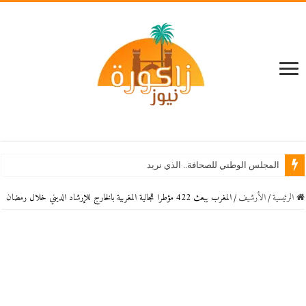
المجلس الوطني للصحافة.. الذي نريد
الرئيسية
/
اﻷرشيف
/
المغرب يبعث 422 مؤطرا للجالية المغربية بالخارج للإرشاد الديني خلال رمضان