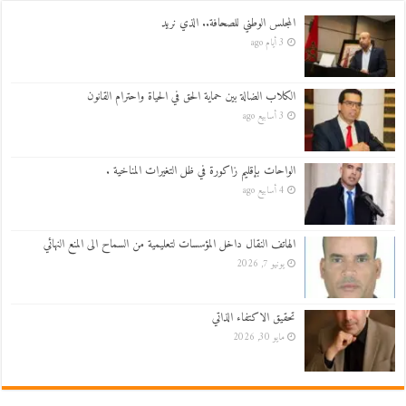
المجلس الوطني للصحافة.. الذي نريد
3 أيام ago
الكلاب الضالة بين حماية الحق في الحياة واحترام القانون
3 أسابيع ago
الواحات بإقليم زاكورة في ظل التغيرات المناخية .
4 أسابيع ago
الهاتف النقال داخل المؤسسات لتعليمية من السماح الى المنع النهائي
يونيو 7, 2026
تحقيق الاكتفاء الذاتي
مايو 30, 2026