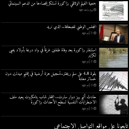
جمعية الفيلم الوثائقي بزاكورة تستنكر إقصاءها من الدعم السينمائي
يوم واحد ago
المجلس الوطني للصحافة.. الذي نريد
3 أيام ago
استنفار بزاكورة بعد وفاة طفلين غرقاً في واد درعة بأولاد يحيى
لكراير
3 أيام ago
بقوة 4.8 على سلم ريختر..تسجيل هزة أرضية في إقليم ميدلت دون
خسائر معلنة
5 أيام ago
حادث أليم يهز دوار سارت.. انتحار شاب بتامكروت يعيد ملف
الاضطرابات النفسية لسطح الأحداث بزاكورة
5 أيام ago
تابعونا على مواقع التواصل اﻹجتماعي