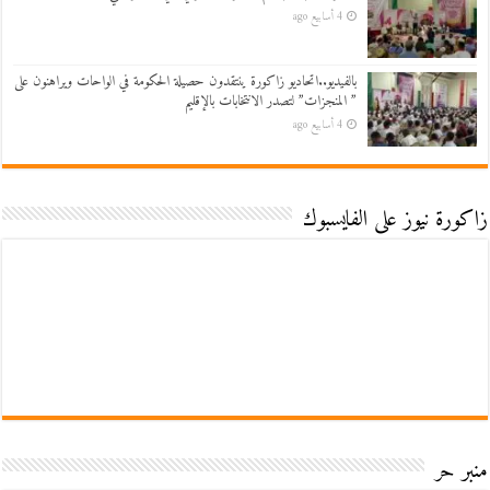
4 أسابيع ago
بالفيديو..اتحاديو زاكورة ينتقدون حصيلة الحكومة في الواحات ويراهنون على
” المنجزات” لتصدر الانتخابات بالإقليم
4 أسابيع ago
زاكورة نيوز على الفايسبوك
منبر حر