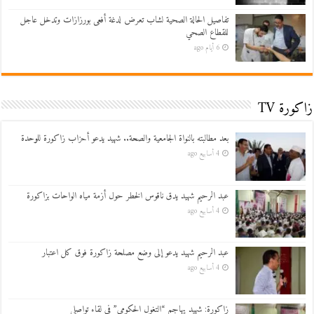
تفاصيل الحالة الصحية لشاب تعرض لدغة أفعى بورزازات وتدخل عاجل
للقطاع الصحي
6 أيام ago
زاكورة TV
بعد مطالبته بالنواة الجامعية والصحة.. شهيد يدعو أحزاب زاكورة للوحدة
4 أسابيع ago
عبد الرحيم شهيد يدق ناقوس الخطر حول أزمة مياه الواحات بزاكورة
4 أسابيع ago
عبد الرحيم شهيد يدعو إلى وضع مصلحة زاكورة فوق كل اعتبار
4 أسابيع ago
زاكورة: شهيد يهاجم “التغول الحكومي” في لقاء تواصلي