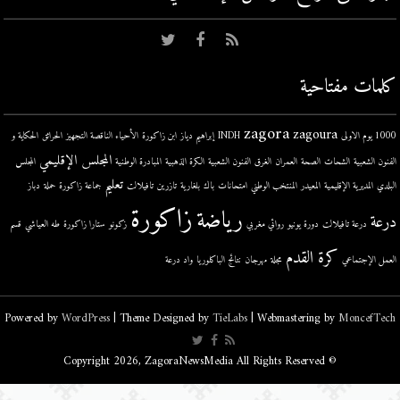
كلمات مفتاحية
zagora
zagoura
1000 يوم الاولى
INDH
إبراهيم دياز
ابن زاكورة
الأحياء الناقصة التجهيز
الحرائق
الحكاية و
المجلس الإقليمي
الفنون الشعبية
الشحات
الصحة
العمران
الغرق
الفنون الشعبية
الكرة الذهبية
المبادرة الوطنية
المجلس
تعليم
البلدي
المديرية الإقليمية
المعيدر
المنتخب الوطني
امتحانات
باك
بلغارية
تازرين
تافيلالت
جماعة زاكورة
حملة
دباز
زاكورة
رياضة
درعة
درعة تافيلالت
دورة يونيو
روائي مغربي
زكونو
ستارا زاكورة
طه العياشي
قسم
كرة القدم
العمل الإجتماعي
مجلة
مهرجان
نتائج الباكلوريا
واد درعة
Powered by
WordPress
| Theme Designed by
TieLabs
| Webmastering by
MoncefTech
© Copyright 2026, ZagoraNewsMedia All Rights Reserved