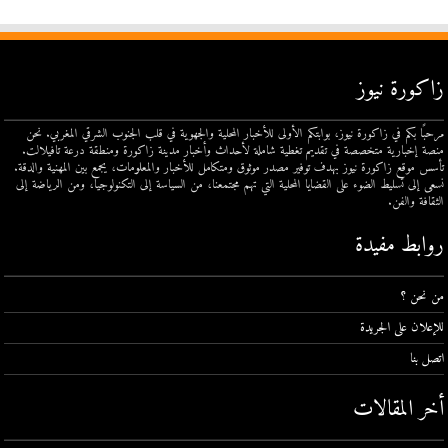
زاكورة نيوز
مرحبًا بكم في زاكورة نيوز، بوابتكم الأولى للأخبار المحلية والجهوية في قلب الجنوب الشرقي المغربي. نحن
منصة إخبارية متخصصة في تقديم تغطية شاملة لأحداث وأخبار مدينة زاكورة ومنطقة درعة تافيلالت.
تأسس موقع زاكورة نيوز بهدف توفير مصدر موثوق ومتكامل للأخبار والمعلومات، يجمع بين المهنية والدقة.
نسعى إلى تسليط الضوء على القضايا المحلية التي تهم مجتمعنا، من السياسة إلى التكنولوجيا، ومن الرياضة إلى
الثقافة والفن.
روابط مفيدة
من نحن ؟
للإعلان على الجريدة
اتصل بنا
أخر المقالات