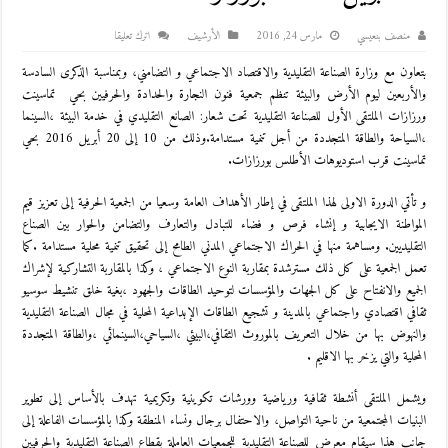
منصف بنعيسي
مارس 24, 2016
اﻷرشيف
اترك تعليقا
بتعاون مع وزارة الصناعة التقليدية والاقتصاد الاجتماعي و التضامني، وبمناسبة الذكرى السادسة
والأربعين ليوم الأرض والبيئة تنظم جمعية فنون النجارة والحدادة والحرفيين بحي تماسينت
ورزازات الملتقى الأول للصناعة التقليدية تحت شعار: الصانع التقليدي في خدمة البيئة ،السينما
،السياحة والطاقة المتجددة من أجل تنمية مستدامة.وذلك من 10 إلى 20 أبريل 2016 بحي
تماسينت قرب استوديوهات الأطلس بورزازات.
و تأتي الدورة الاولى لهذا الملتقى في إطار الأهداف العامة وسعيا من الجمعية الحرفية إلى تعزيز قيم
المواطنة الايجابية و إنشاء فرص و فضاء للتبادل والتعارف والتضامن والحوار بين الصناع
التقليديين. ومساهمة منها في الحراك الاجتماعي المدني الطامح إلى تحقيق تنمية محلية مستدامة .كما
تعمل الجمعية على كل ذلك مسترشدة بمقاربة النوع الاجتماعي ، وكذا بالمقاربة التشاركية لإشراك
الجميع والانفتاح على كل الجهات والمؤسسات لتوحيد الطاقات والجهود ،بغية خلق تنشيط سوسيو
ثقافي اقتصادي واجتماعي بالمدينة و تشجيع الطاقات الإبداعية المحلية في مجال الصناعة التقليدية
والنهوض بها من خلال التعريف بالموروث الثقافي،البيئي ،السياحي،السينمائي ،والطاقة المتجددة
المحلية والتي يزخر بها الاقليم .
ويشمل الملتقى أنشطة ثقافية ورياضية وورشات تكوينية وتكريمية تهدف بالأساس إلى تطوير
البنيات المجتمعية من ناحية التواصل، والاحتفال برجال ونساء المنطقة وكذا بالمؤسسات الفاعلة إلى
جانب هذا سيقام معرض للصناعة التقليدية للجمعيات العاملة بقطاع الصناعة التقليدية والحرفيين