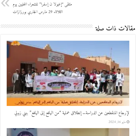
ملتقى “إغبولا ن إسفرا” للشعراء المحليين يوم
الثلاثاء 29 مارس الجاري بورزازات
مقالات ذات صلة
لإرجاع المنقطعين عن الدراسة.. إنطلاق عملية “من اليافع إلى اليافع” ببني زولي
مايو 16, 2024