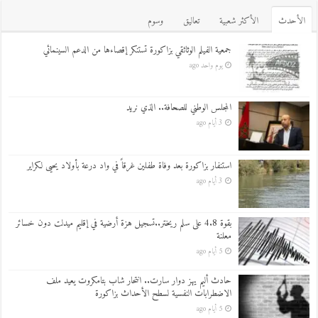
اﻷحدث
اﻷكثر شعبية
تعاليق
وسوم
جمعية الفيلم الوثائقي بزاكورة تستنكر إقصاءها من الدعم السينمائي
يوم واحد ago
المجلس الوطني للصحافة.. الذي نريد
3 أيام ago
استنفار بزاكورة بعد وفاة طفلين غرقاً في واد درعة بأولاد يحيى لكراير
3 أيام ago
بقوة 4.8 على سلم ريختر..تسجيل هزة أرضية في إقليم ميدلت دون خسائر
معلنة
5 أيام ago
حادث أليم يهز دوار سارت.. انتحار شاب بتامكروت يعيد ملف
الاضطرابات النفسية لسطح الأحداث بزاكورة
5 أيام ago