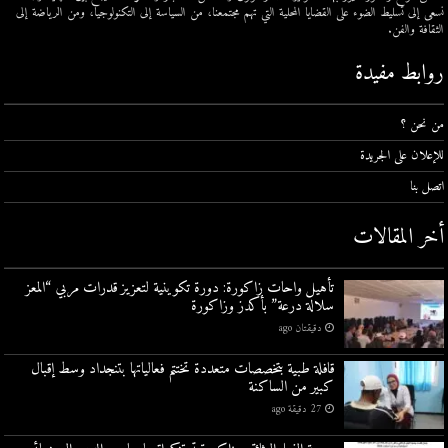
نسعى إلى تسليط الضوء على القضايا المحلية التي تهم مجتمعنا، من السياسة إلى التكنولوجيا، ومن الرياضة إلى
الثقافة والفن.
روابط مفيدة
من نحن ؟
للإعلان على الجريدة
اتصل بنا
أخر المقالات
تأهيل واحات زاكورة: دورة تكوينية لتعزيز قدرات مربي “المعز
سلالة درعة” بأكدز وزاكورة
دقيقتان ago
قافلة طبية بتخصصات متعددة تختتم فعالياتها بتنجداد وسط إقبال
كبير من الساكنة
27 دقيقة ago