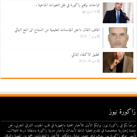
الواحات بإقليم زاكورة في ظل التغيرات المناخية .
4 أسابيع ago
الهاتف النقال داخل المؤسسات لتعليمية من السماح الى المنع النهائي
يونيو 7, 2026
تحقيق الاكتفاء الذاتي
مايو 30, 2026
زاكورة نيوز
مرحبًا بكم في زاكورة نيوز، بوابتكم الأولى للأخبار المحلية والجهوية في قلب الجنوب الشرقي المغربي. نحن
منصة إخبارية متخصصة في تقديم تغطية شاملة لأحداث وأخبار مدينة زاكورة ومنطقة درعة تافيلالت.
تأسس موقع زاكورة نيوز بهدف توفير مصدر موثوق ومتكامل للأخبار والمعلومات، يجمع بين المهنية والدقة.