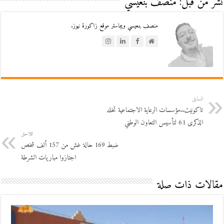
نشر من قبل: منصف بنعيسي
منصف بنعيسي ويبماستر موقع زاكورة نيوز.
السابق
تاكونيت..مؤسسات الرعاية الاجتماعية تخلد
الذكرى 61 لتأسيس التعاون الوطني
اللاحق
ضبط 169 حالة غش من 157 ألف شخص
اجتازوا مباريات الشرطة
مقالات ذات صلة