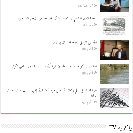
27 دقيقة ago
جمعية الفيلم الوثائقي بزاكورة تستنكر إقصاءها من الدعم السينمائي
يومين ago
المجلس الوطني للصحافة.. الذي نريد
4 أيام ago
استنفار بزاكورة بعد وفاة طفلين غرقاً في واد درعة بأولاد يحيى لكراير
4 أيام ago
بقوة 4.8 على سلم ريختر..تسجيل هزة أرضية في إقليم ميدلت دون خسائر
معلنة
6 أيام ago
زاكورة TV