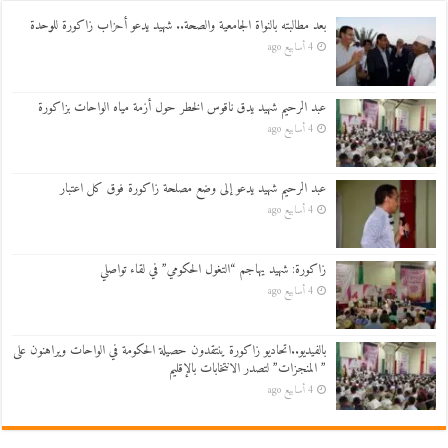
بعد مطالبته بالنواة الجامعية والصحة.. شهيد يدعو أحزاب زاكورة للوحدة
4 أسابيع ago
عبد الرحيم شهيد يدق ناقوس الخطر حول أزمة مياه الواحات بزاكورة
4 أسابيع ago
عبد الرحيم شهيد يدعو إلى وضع مصلحة زاكورة فوق كل اعتبار
4 أسابيع ago
زاكورة: شهيد يهاجم “التغول الحكومي” في لقاء تواصلي
4 أسابيع ago
بالفيديو..اتحاديو زاكورة ينتقدون حصيلة الحكومة في الواحات ويراهنون على
” المنجزات” لتصدر الانتخابات بالإقليم
4 أسابيع ago