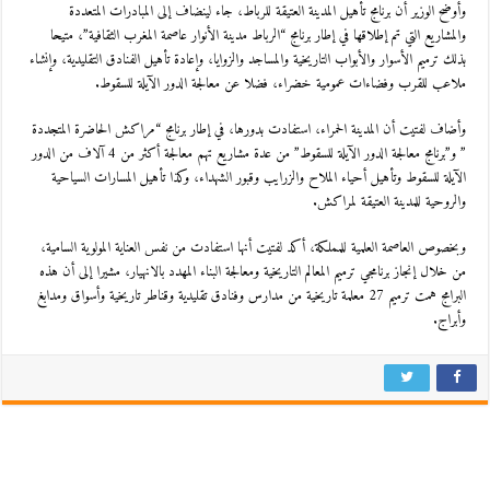
وأوضح الوزير أن برنامج تأهيل المدينة العتيقة للرباط، جاء لينضاف إلى المبادرات المتعددة
والمشاريع التي تم إطلاقها في إطار برنامج “الرباط مدينة الأنوار عاصمة المغرب الثقافية”، متيحا
بذلك ترميم الأسوار والأبواب التاريخية والمساجد والزوايا، وإعادة تأهيل الفنادق التقليدية، وإنشاء
ملاعب للقرب وفضاءات عمومية خضراء، فضلا عن معالجة الدور الآيلة للسقوط.
وأضاف لفتيت أن المدينة الحمراء، استفادت بدورها، في إطار برنامج “مراكش الحاضرة المتجددة
” و”برنامج معالجة الدور الآيلة للسقوط” من عدة مشاريع تهم معالجة أكثر من 4 آلاف من الدور
الآيلة للسقوط وتأهيل أحياء الملاح والزرايب وقبور الشهداء، وكذا تأهيل المسارات السياحية
والروحية للمدينة العتيقة لمراكش.
وبخصوص العاصمة العلمية للمملكة، أكد لفتيت أنها استفادت من نفس العناية المولوية السامية،
من خلال إنجاز برنامجي ترميم المعالم التاريخية ومعالجة البناء المهدد بالانهيار، مشيرا إلى أن هذه
البرامج همت ترميم 27 معلمة تاريخية من مدارس وفنادق تقليدية وقناطر تاريخية وأسواق ومدابغ
وأبراج.