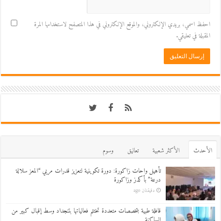
احفظ اسمي، بريدي الإلكتروني، والموقع الإلكتروني في هذا المتصفح لاستخدامها المرة
المقبلة في تعليقي.
اﻷحدث
اﻷكثر شعبية
تعاليق
وسوم
تأهيل واحات زاكورة: دورة تكوينية لتعزيز قدرات مربي “المعز سلالة
درعة” بأكدز وزاكورة
دقيقتان ago
قافلة طبية بتخصصات متعددة تختتم فعالياتها بتنجداد وسط إقبال كبير من
الساكنة