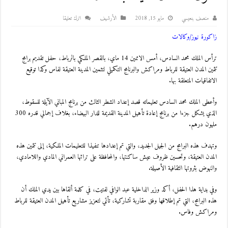
منصف بنعيسي
مايو 15, 2018
اﻷرشيف
اترك تعليقا
زاكورة نيوز/وكالات
ترأس الملك محمد السادس، أمس الاثنين 14 ماي، بالقصر الملكي بالرباط، حفل تقديم برامج
تثمين المدن العتيقة للرباط ومراكش والبرنامج التكميلي لتثمين المدينة العتيقة لفاس وكذا توقيع
الاتفاقيات المتعلقة بها.
وأعطى الملك محمد السادس تعليماته قصد إعداد الشطر الثالث من برنامج المباني الآيلة للسقوط،
الذي يشكل جزءا من برنامج إعادة تأهيل المدينة القديمة للدار البيضاء، بغلاف إجمالي قدره 300
مليون درهم.
وتهدف هذه البرامج من الجيل الجديد، والتي تم إعدادها تنفيذا للتعليمات الملكية، إلى تثمين هذه
المدن العتيقة، وتحسين ظروف عيش ساكنتها، والمحافظة على تراثها العمراني المادي واللامادي،
والنهوض بثروتها الثقافية الأصيلة.
وفي بداية هذا الحفل، أكد وزير الداخلية عبد الوافي لفتيت، في كلمة ألقاها بين يدي الملك أن
هذه البرامج، التي تم إطلاقها وفق مقاربة تشاركية، تأتي لتعزيز مشاريع تأهيل المدن العتيقة للرباط
ومراكش وفاس.