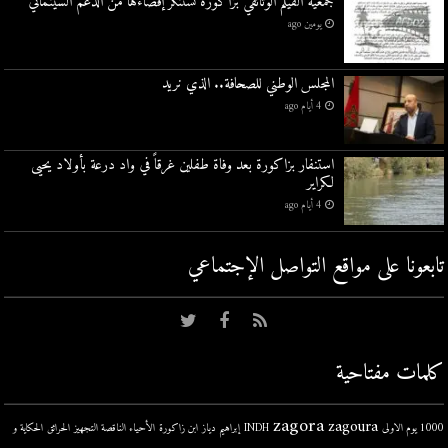
جمعية الفيلم الوثائقي بزاكورة تستنكر إقصاءها من الدعم السينمائي
يومين ago
المجلس الوطني للصحافة.. الذي نريد
4 أيام ago
استنفار بزاكورة بعد وفاة طفلين غرقاً في واد درعة بأولاد يحيى
لكراير
4 أيام ago
تابعونا على مواقع التواصل اﻹجتماعي
كلمات مفتاحية
zagora
zagoura
1000 يوم الاولى
INDH
إبراهيم دياز
ابن زاكورة
الأحياء الناقصة التجهيز
الحرائق
الحكاية و