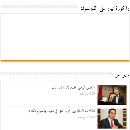
زاكورة نيوز على الفايسبوك
منبر حر
المجلس الوطني للصحافة.. الذي نريد
4 أيام ago
الكلاب الضالة بين حماية الحق في الحياة واحترام القانون
3 أسابيع ago